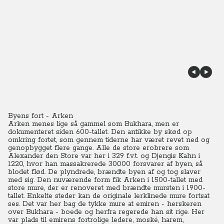
Byens fort - Arken
Arken menes lige så gammel som Bukhara, men er
dokumenteret siden 600-tallet. Den antikke by skød op
omkring fortet, som gennem tiderne har været revet ned og
genopbygget flere gange.
Alle de store erobrere som
Alexander den Store var her i 329 f.v.t. og Djengis Kahn i
1220, hvor han massakrerede 30.000 forsvarer af byen, så
blodet flød. De plyndrede, brændte byen af og tog slaver
med sig. Den nuværende form fik Arken i 1500-tallet med
store mure, der er renoveret med brændte mursten i 1900-
tallet. Enkelte steder kan de originale lerklinede mure fortsat
ses. Det var her bag de tykke mure at emiren - herskeren
over Bukhara - boede og herfra regerede han sit rige. Her
var plads til emirens fortrolige ledere, moské, harem,