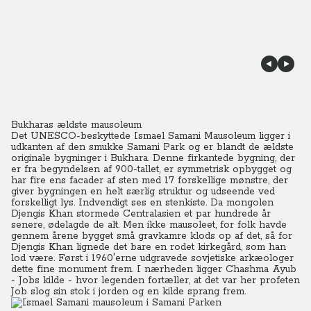
Bukharas ældste mausoleum
Det UNESCO-beskyttede Ismael Samani Mausoleum ligger i
udkanten af den smukke Samani Park og er blandt de ældste
originale bygninger i Bukhara.
Denne firkantede bygning, der
er fra begyndelsen af 900-tallet, er symmetrisk opbygget og
har fire ens facader af sten med 17 forskellige mønstre, der
giver bygningen en helt særlig struktur og udseende ved
forskelligt lys. Indvendigt ses en stenkiste. Da mongolen
Djengis Khan stormede Centralasien et par hundrede år
senere, ødelagde de alt. Men ikke mausoleet, for folk havde
gennem årene bygget små gravkamre klods op af det, så for
Djengis Khan lignede det bare en rodet kirkegård, som han
lod være. Først i 1960'erne udgravede sovjetiske arkæologer
dette fine monument frem. I nærheden ligger Chashma Ayub
- Jobs kilde - hvor legenden fortæller, at det var her profeten
Job slog sin stok i jorden og en kilde sprang frem.