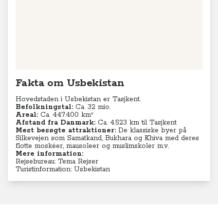
Fakta om Usbekistan
Hovedstaden i Usbekistan er Tasjkent.
Befolkningstal:
Ca. 32 mio.
Areal:
Ca. 447.400 km²
Afstand fra Danmark:
Ca. 4.523 km til Tasjkent
Mest besøgte attraktioner:
De klassiske byer på
Silkevejen som Samatkand, Bukhara og Khiva med deres
flotte moskéer, mausoleer og muslimskoler m.v.
Mere information:
Rejsebureau: Tema Rejser
Turistinformation: Usbekistan