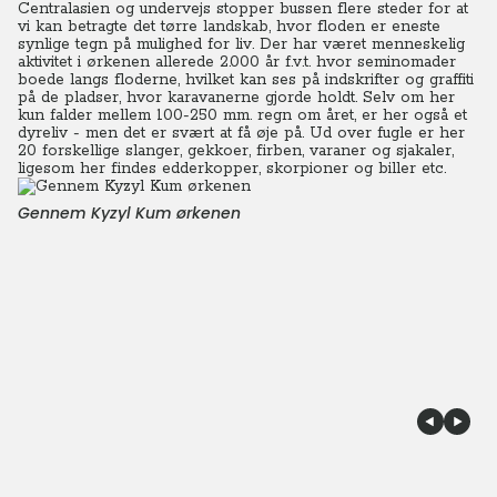
Centralasien og undervejs stopper bussen flere steder for at
vi kan betragte det tørre landskab, hvor floden er eneste
synlige tegn på mulighed for liv. Der har været menneskelig
aktivitet i ørkenen allerede 2.000 år f.v.t. hvor seminomader
boede langs floderne, hvilket kan ses på indskrifter og graffiti
på de pladser, hvor karavanerne gjorde holdt. Selv om her
kun falder mellem 100-250 mm. regn om året, er her også et
dyreliv - men det er svært at få øje på.
Ud over fugle er her
20 forskellige slanger, gekkoer, firben, varaner og sjakaler,
ligesom her findes edderkopper, skorpioner og biller etc.
Gennem Kyzyl Kum ørkenen