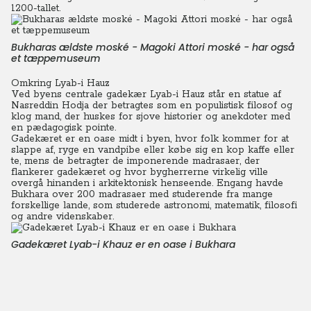
1200-tallet.
Bukharas ældste moské - Magoki Attori moské - har også
et tæppemuseum
Omkring Lyab-i Hauz
Ved byens centrale gadekær Lyab-i Hauz står en statue af
Nasreddin Hodja der betragtes som en populistisk filosof og
klog mand, der huskes for sjove historier og anekdoter med
en pædagogisk pointe.
Gadekæret er en oase midt i byen, hvor folk kommer for at
slappe af, ryge en vandpibe eller købe sig en kop kaffe eller
te, mens de betragter de imponerende madrasaer, der
flankerer gadekæret og hvor bygherrerne virkelig ville
overgå hinanden i arkitektonisk henseende.
Engang havde
Bukhara over 200 madrasaer med studerende fra mange
forskellige lande, som studerede astronomi, matematik, filosofi
og andre videnskaber.
Gadekæret Lyab-i Khauz er en oase i Bukhara