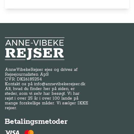
Anne-Vibeke Rejser
AnneVibekeRejser ejes og drives af
Rejsejournalisten ApS
CVR: DK
26185254
Kontakt os på
info@annevibekerejser.dk
Alt, hvad du finder her på siden, er
steder, som vi selv har besøgt. Vi har
rejst i over 25 år i over 100 lande på
mange forskellige måder. Vi sælger IKKE
rejser.
Betalingsmetoder