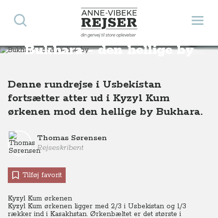
Søg
Åbn 
Anne-Vibeke Rejser
din genvej til store oplevelser
Destinationer
Asien
Usbekistan
Bukhara - den hellige by i Usbekistan
Bukhara - den hellige by
Denne rundrejse i Usbekistan
fortsætter atter ud i Kyzyl Kum
ørkenen mod den hellige by Bukhara.
Thomas Sørensen
Rejseskribent
Tilføj favorit
Kyzyl Kum ørkenen
Kyzyl Kum ørkenen ligger med 2/3 i Usbekistan og 1/3
rækker ind i Kasakhstan. Ørkenbæltet er det største i