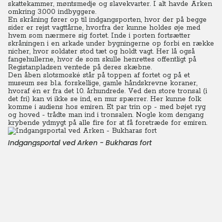
skattekammer, møntsmedje og slavekvarter. I alt havde Arken
omkring 3.000 indbyggere.
En skråning fører op til indgangsporten, hvor der på begge
sider er rejst vagttårne, hvorfra der kunne holdes øje med
hvem som nærmere sig fortet. Inde i porten fortsætter
skråningen i en arkade under bygningerne op forbi en række
nicher, hvor soldater stod tæt og holdt vagt. Her lå også
fangehullerne, hvor de som skulle henrettes offentligt på
Registanpladsen ventede på deres skæbne.
Den åben slotsmoské står på toppen af fortet og på et
museum ses bl.a. forskellige, gamle håndskrevne koraner,
hvoraf én er fra det 10. århundrede. Ved den store tronsal (i
det fri) kan vi ikke se ind, en mur spærrer. Her kunne folk
komme i audiens hos emiren. Et par trin op - med bøjet ryg
og hoved - trådte man ind i tronsalen. Nogle kom dengang
krybende ydmygt på alle fire for at få foretræde for emiren.
Indgangsportal ved Arken - Bukharas fort