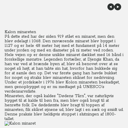
Kalon minareten
På dette sted har der siden 919 stået en minaret, men den
blev ødelagt i 1068. Den nuværende minaret blev bygget i
1127 og er hele 48 meter høj med et fundament på 14 meter
under jorden og med en diameter på ni meter ved roden.
Hele vejen op er denne unikke minaret dækket med 16 bånd i
forskellige mønstre. Legenden fortæller, at Djengis Khan, da
han var ved at brænde byen af, blev så benovet over at se
noget så højt, at han tabte sin hat, hvorfor han bukkede sig
for at samle den op. Det var første gang han havde bukket
for noget og straks blev minareten skånet for nedrivning.
Under et jordskælv i 1976 blev Kolon minareten beskadiget,
men genopbygget og er nu medtaget på UNESCO’s
verdensarvsliste.
Minareten, der også kaldes "Dødens Tårn", var naturligvis
bygget til at kalde til bøn fra, men blev også brugt til at
henrette folk. De dødsdømte blev bragt til toppen af
minareten, fik skåret øjnene ud, blev lagt i en sæk og smidt ud.
Denne praksis blev heldigvis stoppet i slutningen af 1800-
tallet.