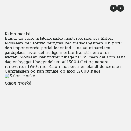
Kalon moské
Blandt de store arkitektoniske mesterværker ses Kalon
Moskéen, der fortsat benyttes ved fredagsbønnen. En port i
den imponerende portal leder ind til selve minaretens
gårdsplads, hvor det hellige morbærtræ står ensomt i
midten.
Moskeen har rødder tilbage til 795, men det som ses i
dag er bygget i begyndelsen af 1500-tallet og senere
renoveret i 1950’erne.
Kalon moskéen er blandt de største i
Centralasien og kan rumme op mod 12.000 sjæle.
Kalon moské