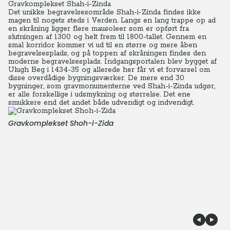
Gravkomplekset Shah-i-Zinda
Det unikke begravelsesområde Shah-i-Zinda findes ikke
magen til nogets steds i Verden. Langs en lang trappe op ad
en skråning ligger flere mausoleer som er opført fra
slutningen af 1300 og helt frem til 1800-tallet. Gennem en
smal korridor kommer vi ud til en større og mere åben
begravelsesplads, og på toppen af skråningen findes den
moderne begravelsesplads.
Indgangsportalen blev bygget af
Ulugh Beg i 1434-35 og allerede her får vi et forvarsel om
disse overdådige bygningsværker.
De mere end 30
bygninger, som gravmonumenterne ved Shah-i-Zinda udgør,
er alle forskellige i udsmykning og størrelse.
Det ene
smukkere end det andet både udvendigt og indvendigt.
Gravkomplekset Shoh-i-Zida