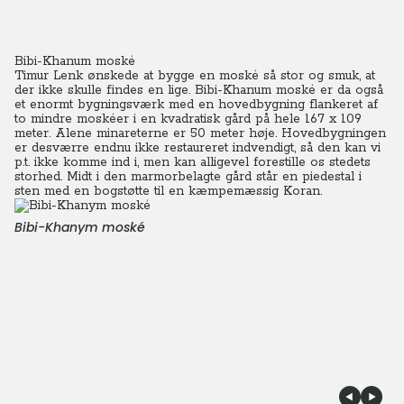
Bibi-Khanum moské
Timur Lenk ønskede at bygge en moské så stor og smuk, at
der ikke skulle findes en lige. Bibi-Khanum moské er da også
et enormt bygningsværk med en hovedbygning flankeret af
to mindre moskéer i en kvadratisk gård på hele 167 x 109
meter. Alene minareterne er 50 meter høje. Hovedbygningen
er desværre endnu ikke restaureret indvendigt, så den kan vi
p.t. ikke komme ind i, men kan alligevel forestille os stedets
storhed. Midt i den marmorbelagte gård står en piedestal i
sten med en bogstøtte til en kæmpemæssig Koran.
Bibi-Khanym moské