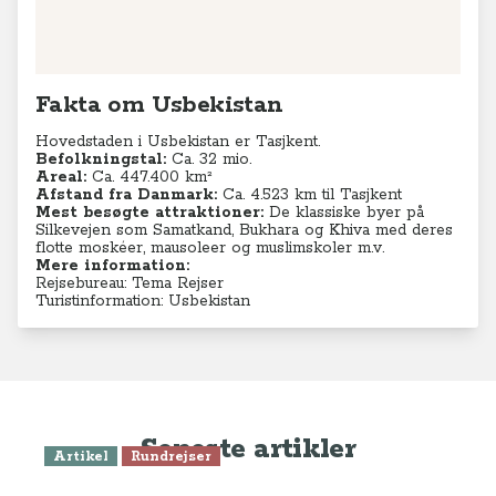
Fakta om Usbekistan
Hovedstaden i Usbekistan er Tasjkent.
Befolkningstal:
Ca. 32 mio.
Areal:
Ca. 447.400 km²
Afstand fra Danmark:
Ca. 4.523 km til Tasjkent
Mest besøgte attraktioner:
De klassiske byer på
Silkevejen som Samatkand, Bukhara og Khiva med deres
flotte moskéer, mausoleer og muslimskoler m.v.
Mere information:
Rejsebureau: Tema Rejser
Turistinformation: Usbekistan
Seneste artikler
Artikel
Rundrejser
Silkevejen - et historisk