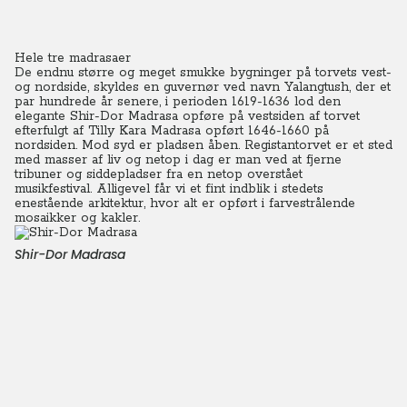
Hele tre madrasaer
De endnu større og meget smukke bygninger på torvets vest-
og nordside, skyldes en guvernør ved navn Yalangtush, der et
par hundrede år senere, i perioden 1619-1636 lod den
elegante Shir-Dor Madrasa opføre på vestsiden af torvet
efterfulgt af Tilly Kara Madrasa opført 1646-1660 på
nordsiden. Mod syd er pladsen åben. Registantorvet er et sted
med masser af liv og netop i dag er man ved at fjerne
tribuner og siddepladser fra en netop overstået
musikfestival.
Alligevel får vi et fint indblik i stedets
enestående arkitektur, hvor alt er opført i farvestrålende
mosaikker og kakler.
Shir-Dor Madrasa