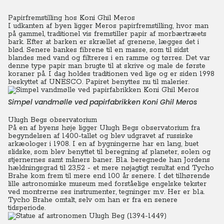
Papirfremstilling hos Koni Ghil Meros
I udkanten af byen ligger Meros papirfremstilling, hvor man
på gammel, traditionel vis fremstiller papir af morbærtræets
bark.
Efter at barken er skrællet af grenene, lægges det i
blød. Senere bankes fibrene til en masse, som til sidst
blandes med vand og filtreres i en ramme og tørres. Det var
denne type papir man brugte til at skrive og male de første
koraner på. I dag holdes traditionen ved lige og er siden 1998
beskyttet af UNESCO. Papiret benyttes nu til malerier.
Simpel vandmølle ved papirfabrikken Koni Ghil Meros
Ulugh Begs observatorium
På en af byens høje ligger Ulugh Begs observatorium fra
begyndelsen af 1400-tallet og blev udgravet af russiske
arkæologer i 1908. I en af bygningerne har en lang, buet
slidske, som blev benyttet til beregning af planeter, solen og
stjernernes samt måners baner. Bl.a. beregnede han Jordens
hældningsgrad til 23,52 - et mere nøjagtigt resultat end Tycho
Brahe kom frem til mere end 100 år senere. I det tilhørende
lille astronomiske museum med forståelige engelske tekster
ved montrerne ses instrumenter, tegninger m.v. Her er bl.a.
Tycho Brahe omtalt, selv om han er fra en senere
tidsperiode.