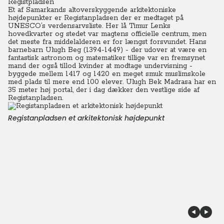
Registpladsen
Et af Samarkands altoverskyggende arkitektoniske
højdepunkter er Registanpladsen der er medtaget på
UNESCO’s verdensarvsliste. Her lå Timur Lenks
hovedkvarter og stedet var magtens officielle centrum, men
det meste fra middelalderen er for længst forsvundet. Hans
barnebarn Ulugh Beg (1394-1449) - der udover at være en
fantastisk astronom og matematiker tillige var en fremsynet
mand der også tillod kvinder at modtage undervisning -
byggede mellem 1417 og 1420 en meget smuk muslimskole
med plads til mere end 100 elever.
Ulugh Bek Madrasa har en
35 meter høj portal, der i dag dækker den vestlige side af
Registanpladsen.
Registanpladsen et arkitektonisk højdepunkt