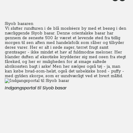
Siyob basaren
Vi slutter rundturen i de blå moskéers by med et besøg i den
nærliggende Siyob basar. Denne orientalske basar har
gennem de seneste 500 år været et levende sted fra tidlig
morgen til sen aften med handelsfolk som råber og tilbyder
deres varer.
Her er alt i søde sager, tørret frugt samt
grøntsager - ikke mindst et hav af fuldmodne meloner. Her
blander duften af eksotiske krydderier sig med osen fra stegt
fårekød, og her er muligheden for at smage saltede
abrikossten bagt i aske! Men her sælges også tøj - ja, man
kan købe hvad-som-helst, også det usbekiske brød - puffy -
med gylden skorpe, som er uundværligt ved et hvert måltid.
Indgangsportal til Siyob basar