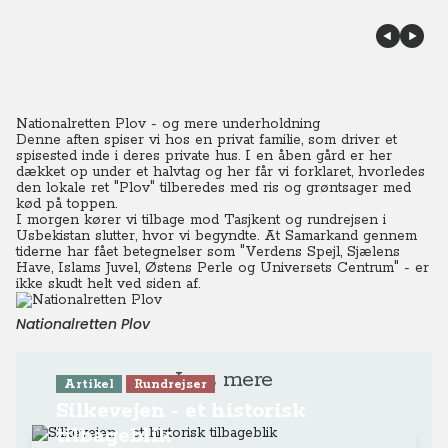
Nationalretten Plov - og mere underholdning
Denne aften spiser vi hos en privat familie, som driver et
spisested inde i deres private hus. I en åben gård er her
dækket op under et halvtag og her får vi forklaret, hvorledes
den lokale ret "Plov" tilberedes med ris og grøntsager med
kød på toppen.
I morgen kører vi tilbage mod Tasjkent og rundrejsen i
Usbekistan slutter, hvor vi begyndte. At Samarkand gennem
tiderne har fået betegnelser som "Verdens Spejl, Sjælens
Have, Islams Juvel, Østens Perle og Universets Centrum" - er
ikke skudt helt ved siden af.
Nationalretten Plov
Læs mere
Artikel
Rundrejser
Silkevejen - et historisk
tilbageblik