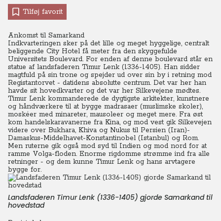
Tilføj favorit
Ankomst til Samarkand
Indkvarteringen sker på det lille og meget hyggelige, centralt
beliggende City Hotel få meter fra den skyggefulde
Universitets Boulevard. For enden af denne boulevard står en
statue af landsfaderen Timur Lenk (1336-1405). Han sidder
magtfuld på sin trone og spejder ud over sin by i retning mod
Registantorvet - datidens absolutte centrum. Det var her han
havde sit hovedkvarter og det var her Silkevejene mødtes.
Timur Lenk kommanderede de dygtigste arkitekter, kunstnere
og håndværkere til at bygge madrasaer (muslimske skoler),
moskéer med minareter, mausoleer og meget mere. Fra øst
kom handelskaravanerne fra Kina, og mod vest gik Silkevejen
videre over Bukhara, Khiva og Nukus til Persien (Iran)-
Damaskus-Middelhavet-Konstantinobel (Istanbul) og Rom.
Men ruterne gik også mod syd til Indien og mod nord for at
ramme Volga-floden.
Enorme rigdomme strømme ind fra alle
retninger - og dem kunne Timur Lenk og hans arvtagere
bygge for.
Landsfaderen Timur Lenk (1336-1405) gjorde Samarkand til
hovedstad