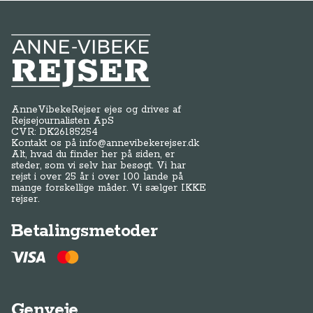
Anne-Vibeke Rejser
AnneVibekeRejser ejes og drives af
Rejsejournalisten ApS
CVR: DK
26185254
Kontakt os på
info@annevibekerejser.dk
Alt, hvad du finder her på siden, er
steder, som vi selv har besøgt. Vi har
rejst i over 25 år i over 100 lande på
mange forskellige måder. Vi sælger IKKE
rejser.
Betalingsmetoder
Genveje