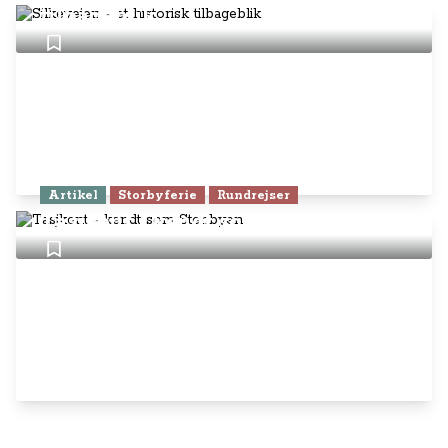
tilbageblik
Artikel
Storbyferie
Rundrejser
Tasjkent - kendt som Stenbyen