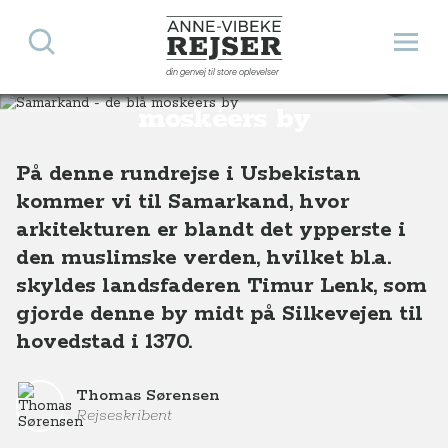
Søg
Åbn 
Anne-Vibeke Rejser
din genvej til store oplevelser
Samarkand - de blå
Destinationer
Asien
Usbekistan
Samarkand - de blå moskéers by, Usbekistan
moskéers by
På denne rundrejse i Usbekistan
kommer vi til Samarkand, hvor
arkitekturen er blandt det ypperste i
den muslimske verden, hvilket bl.a.
skyldes landsfaderen Timur Lenk, som
gjorde denne by midt på Silkevejen til
hovedstad i 1370.
Thomas Sørensen
Rejseskribent