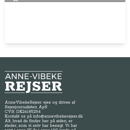
Anne-Vibeke Rejser
AnneVibekeRejser ejes og drives af
Rejsejournalisten ApS
CVR: DK
26185254
Kontakt os på
info@annevibekerejser.dk
Alt, hvad du finder her på siden, er
steder, som vi selv har besøgt. Vi har