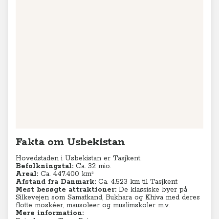
Fakta om Usbekistan
Hovedstaden i Usbekistan er Tasjkent.
Befolkningstal:
Ca. 32 mio.
Areal:
Ca. 447.400 km²
Afstand fra Danmark:
Ca. 4.523 km til Tasjkent
Mest besøgte attraktioner:
De klassiske byer på
Silkevejen som Samatkand, Bukhara og Khiva med deres
flotte moskéer, mausoleer og muslimskoler m.v.
Mere information: