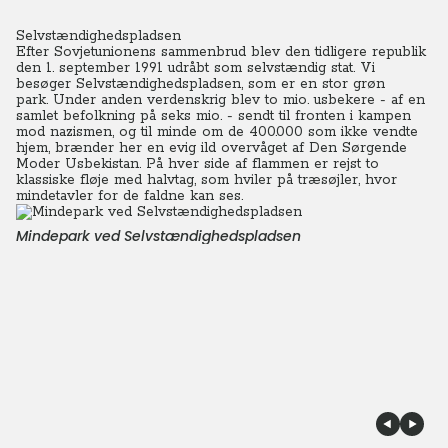
Selvstændighedspladsen
Efter Sovjetunionens sammenbrud blev den tidligere republik
den 1. september 1991 udråbt som selvstændig stat. Vi
besøger Selvstændighedspladsen, som er en stor grøn
park.
Under anden verdenskrig blev to mio. usbekere - af en
samlet befolkning på seks mio. - sendt til fronten i kampen
mod nazismen, og til minde om de 400.000 som ikke vendte
hjem, brænder her en evig ild overvåget af Den Sørgende
Moder Usbekistan. På hver side af flammen er rejst to
klassiske fløje med halvtag, som hviler på træsøjler, hvor
mindetavler for de faldne kan ses.
Mindepark ved Selvstændighedspladsen