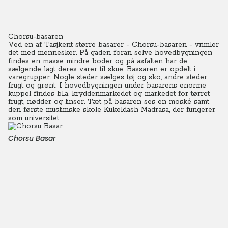
Chorsu-basaren
Ved en af Tasjkent større basarer - Chorsu-basaren - vrimler
det med mennesker. På gaden foran selve hovedbygningen
findes en masse mindre boder og på asfalten har de
sælgende lagt deres varer til skue.
Bassaren er opdelt i
varegrupper. Nogle steder sælges tøj og sko, andre steder
frugt og grønt.
I hovedbygningen under basarens enorme
kuppel findes bl.a. krydderimarkedet og markedet for tørret
frugt, nødder og linser. Tæt på basaren ses en moské samt
den første muslimske skole Kukeldash Madrasa, der fungerer
som universitet.
Chorsu Basar