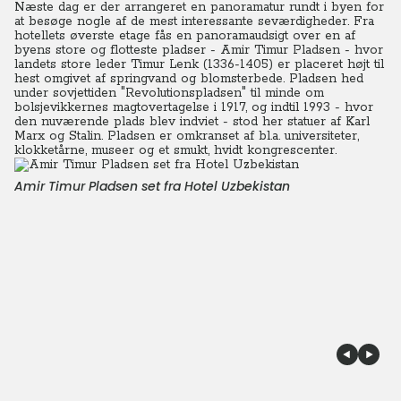
Næste dag er der arrangeret en panoramatur rundt i byen for
at besøge nogle af de mest interessante seværdigheder. Fra
hotellets øverste etage fås en panoramaudsigt over en af
byens store og flotteste pladser - Amir Timur Pladsen - hvor
landets store leder Timur Lenk (1336-1405) er placeret højt til
hest omgivet af springvand og blomsterbede.
Pladsen hed
under sovjettiden "Revolutionspladsen" til minde om
bolsjevikkernes magtovertagelse i 1917, og indtil 1993 - hvor
den nuværende plads blev indviet - stod her statuer af Karl
Marx og Stalin. Pladsen er omkranset af bl.a. universiteter,
klokketårne, museer og et smukt, hvidt kongrescenter.
Amir Timur Pladsen set fra Hotel Uzbekistan