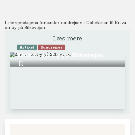
I morgendagens fortsætter rundrejsen i Usbekistan til Kniva -
en by på Silkevejen.
Læs mere
Artikel
Rundrejser
Khiva - en by på Silkevejen