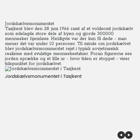
Jordskælvsmonumentet
Tasjkent blev den 28. juni 1966 ramt af et voldsomt jordskælv
som ødelagde store dele af byen og gjorde 300.000
mennesker hjemløse. Heldigvis var der kun få døde - man
mener det var under 10 personer. Til minde om jordskælvet
blev jordskælvsmonumentet rejst i typisk sovjetrussisk
realisme med svulstige menneskestatuer.
Foran figurerne ses
jorden sprække og et lille ur - hvor tiden er stoppet - viser
tidspunktet for jordskælvet.
Jordskælvsmonumentet i Tasjkent