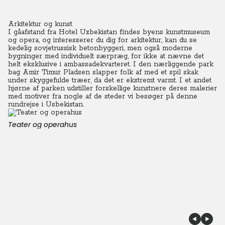
Arkitektur og kunst
I gåafstand fra Hotel Uzbekistan findes byens kunstmuseum
og opera, og interesserer du dig for arkitektur, kan du se
kedelig sovjetrussisk betonbyggeri, men også moderne
bygninger med individuelt særpræg, for ikke at nævne det
helt eksklusive i ambassadekvarteret. I den nærliggende park
bag Amir Timur Pladsen slapper folk af med et spil skak
under skyggefulde træer, da det er ekstremt varmt.
I et andet
hjørne af parken udstiller forskellige kunstnere deres malerier
med motiver fra nogle af de steder vi besøger på denne
rundrejse i Usbekistan.
Teater og operahus