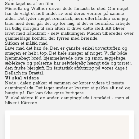
Som taget ud af en film
Michella og Walther driver dette fantastiske sted. Om noget
har de valgt et helt andet liv end deres venner på samme
alder.
Det lyder meget romantisk, men efterhånden som jeg
taler med dem, går det op for mig, at det er benhårdt arbejde
fra tidlig morgen til sen aften at drive dette sted.
Alt bliver
lavet med håndkraft - selv malkningen. Maden tilberedes over
gammeldags komfur, der fyrres med brænde.
Sikken et måltid mad
Lave mad det kan de. Den er ganske enkel uovertruffen og
smagen er helt i top. Det hele smager af noget. Vi får både
hjemmebagt brød, hjemmelavede oste og smør, æggekage,
æblekage og pølserne har selvfølgelig hængt ude og tørret i
den friske bjergluft. En fantastisk afslutning på vores dage i
Dellach im Drautal.
Vi skal videre
Nede i dalen pakker vi sammen og kører videre til næste
campingplads. Det tager under et kvarter at pakke alt ned og
hægte på. Det kan ikke gøre hurtigere.
Vi skal videre til en anden campingplads i området - men vi
bliver i Kärnten.