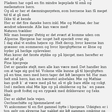
Pladsen har også en fin mindre legeplads til små og
mellemstore børn.
Og så er her et dæmningssystem, som børnene kan få meget
tid til at gå med.
Ikke til at kende
Her er det fire danske børn inkl. Mie og Mathias, der har
ændret udseende. Alle kan være med!
Naturen trækker
Når man besøger Østrig er det svært at komme uden om
Alperne. Bjergene har noget helt specielt over sig.
I dag skal vi endnu højere op. Helt derop, hvor køerne kun
græsser om sommeren og hvor bjerghytterne er åbne og
byder på herlige oplevelser.
Man kører det første stykke op på bjerget, men herefter er
det ud af gå.
Fine bjergveje
Det er ganske stejlt, men alle kan være med. Det handler kun
om at tage sig god tid. Voksne ville kunne gå til bjerghytten
på en time, men med børn tager det lidt længere tid.
Har man
helt små børn, kan en bærestol anbefales. Mie og Mathias
kan godt li´ at være med på tur, så vi går bare stille og roligt.
Ind i mellem skal Mie lige op på skulderne og ha´ en pause.
Husk godt fodtøj og en rygsæk med drikkevarer og f.eks.
kiks.
Der er skiltet hele vejen.
Oschnerhütte og hjemmelavet ost
Vi ankommer til en flot gammel hytte i bjergene. Udsigten er i
top, selv om skyerne har pakket sig lidt sammen omkring os.