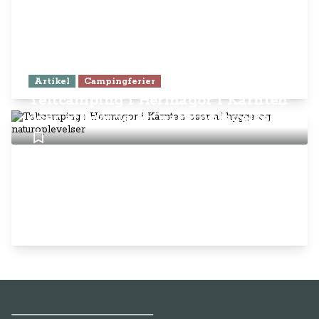
Artikel
Campingferier
Teltcamping i Hermagor i Kärnten
oser af hygge og naturoplevelser