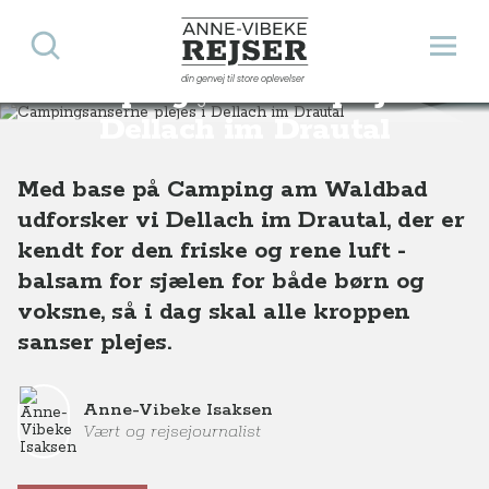
Søg
Åbn 
Anne-Vibeke Rejser
din genvej til store oplevelser
Campingsanserne plejes i
Destinationer
Europa
Østrig
Kärnten
Campingsanserne plejes i Dellach im Drautal
Dellach im Drautal
Med base på Camping am Waldbad
udforsker vi Dellach im Drautal, der er
kendt for den friske og rene luft -
balsam for sjælen for både børn og
voksne, så i dag skal alle kroppen
sanser plejes.
Anne-Vibeke Isaksen
Vært og rejsejournalist