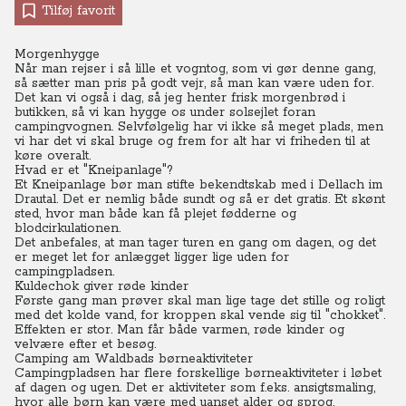
Tilføj favorit
Morgenhygge
Når man rejser i så lille et vogntog, som vi gør denne gang,
så sætter man pris på godt vejr, så man kan være uden for.
Det kan vi også i dag, så jeg henter frisk morgenbrød i
butikken, så vi kan hygge os under solsejlet foran
campingvognen.
Selvfølgelig har vi ikke så meget plads, men
vi har det vi skal bruge og frem for alt har vi friheden til at
køre overalt.
Hvad er et "Kneipanlage"?
Et Kneipanlage bør man stifte bekendtskab med i Dellach im
Drautal. Det er nemlig både sundt og så er det gratis. Et skønt
sted, hvor man både kan få plejet fødderne og
blodcirkulationen.
Det anbefales, at man tager turen en gang om dagen, og det
er meget let for anlægget ligger lige uden for
campingpladsen.
Kuldechok giver røde kinder
Første gang man prøver skal man lige tage det stille og roligt
med det kolde vand, for kroppen skal vende sig til "chokket".
Effekten er stor. Man får både varmen, røde kinder og
velvære efter et besøg.
Camping am Waldbads børneaktiviteter
Campingpladsen har flere forskellige børneaktiviteter i løbet
af dagen og ugen. Det er aktiviteter som f.eks. ansigtsmaling,
hvor alle børn kan være med uanset alder og sprog.