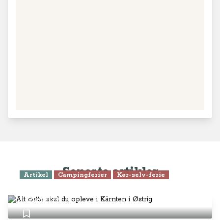
Seneste artikler
Artikel
Campingferier
Kør-selv-ferie
Alt dette skal du opleve i Kärnten
i Østrig