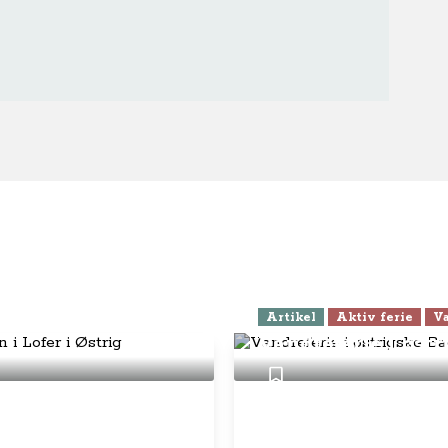
eter for familien i
Artikel
Aktiv ferie
Va
Vandreferie i øst