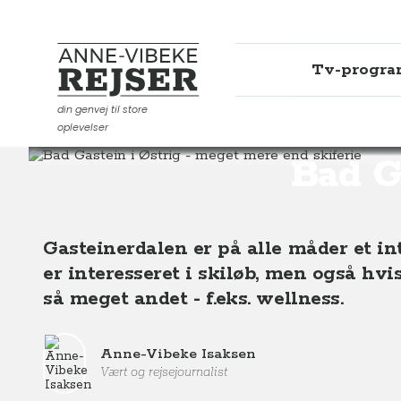
Tv-progr
Anne-Vibeke Rejser
din genvej til store
oplevelser
Destinationer
Europa
Østrig
Salzburgerland
B
Bad G
Gasteinerdalen er på alle måder et i
er interesseret i skiløb, men også hv
så meget andet - f.eks. wellness.
Anne-Vibeke Isaksen
Vært og rejsejournalist