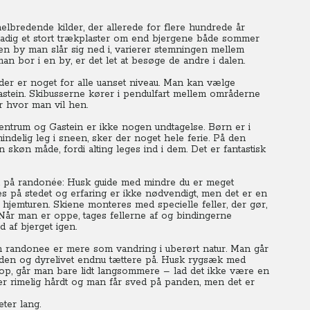
lbredende kilder, der allerede for flere hundrede år
 stadig et stort trækplaster om end bjergene både sommer
ilken by man slår sig ned i, varierer stemningen mellem
 bor i en by, er det let at besøge de andre i dalen.
 der er noget for alle uanset niveau. Man kan vælge
astein. Skibusserne kører i pendulfart mellem områderne
r hvor man vil hen.
 centrum og Gastein er ikke nogen undtagelse. Børn er i
ndelig leg i sneen, sker der noget hele ferie. På den
køn måde, fordi alting leges ind i dem. Det er fantastisk
et på randonée: Husk guide med mindre du er meget
ejes på stedet og erfaring er ikke nødvendigt, men det er en
l hjemturen. Skiene monteres med specielle feller, der gør,
 Når man er oppe, tages fellerne af og bindingerne
d af bjerget igen.
en randonee er mere som vandring i uberørt natur. Man går
eden og dyrelivet endnu tættere på. Husk rygsæk med
i top, går man bare lidt langsommere – lad det ikke være en
er rimelig hårdt og man får sved på panden, men det er
ter lang.