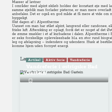
Masser af laviner
I områder med alpint skiløb holdes der konstant øje med lavi
samme øjeblik man forlader pisterne, er man mere overladt til
anbefales. Det er også en god måde at få mere at vide om na
hyggeligt.
Slut dagen af i Alpentherme
Uanset om man har stået alpint, langrend eller randonee, så
friske luft. Afterskiing er oplagt, fordi det er noget af det
de ømme muskler i et af kurbadene i dalen. Alpentherme i B
er seks forskellige oplevelsesbade bl.a. en stor rund biogra
leg og afslapning – indendørs og udendørs. Husk at bestille t
komme hjem uden fornyet energi.
Læs mere
Artikel
Aktiv ferie
Vandreferie
Vandreferie i østrigske Bad
Gastein