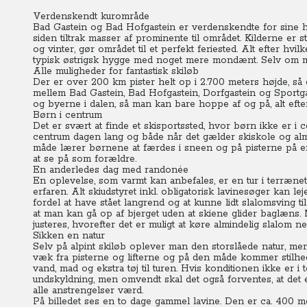
Verdenskendt kurområde
Bad Gastein og Bad Hofgastein er verdenskendte for sine he
siden tiltrak masser af prominente til området. Kilderne er
og vinter, gør området til et perfekt feriested. Alt efter hv
typisk østrigsk hygge med noget mere mondænt. Selv om man
Alle muligheder for fantastisk skiløb
Der er over 200 km pister helt op i 2.700 meters højde, så
mellem Bad Gastein, Bad Hofgastein, Dorfgastein og Sportg
og byerne i dalen, så man kan bare hoppe af og på, alt efte
Børn i centrum
Det er svært at finde et skisportssted, hvor børn ikke er i
centrum dagen lang og både når det gælder skiskole og almi
måde lærer børnene at færdes i sneen og på pisterne på en s
at se på som forældre.
En anderledes dag med randonée
En oplevelse, som varmt kan anbefales, er en tur i terræn
erfaren. Alt skiudstyret inkl. obligatorisk lavinesøger kan l
fordel at have stået langrend og at kunne lidt slalomsving ti
at man kan gå op af bjerget uden at skiene glider baglæns.
justeres, hvorefter det er muligt at køre almindelig slalom ne
Sikken en natur
Selv på alpint skiløb oplever man den storslåede natur, m
væk fra pisterne og lifterne og på den måde kommer stilh
vand, mad og ekstra tøj til turen. Hvis konditionen ikke er 
undskyldning, men omvendt skal det også forventes, at det 
alle anstrengelser værd.
På billedet ses en to dage gammel lavine. Den er ca. 400 me