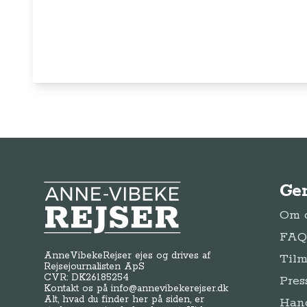
Ge
Anne-Vibeke Rejser
Om o
FAQ 
AnneVibekeRejser ejes og drives af
Tilm
Rejsejournalisten ApS
CVR: DK
26185254
Pres
Kontakt os på
info@annevibekerejser.dk
Alt, hvad du finder her på siden, er
Hand