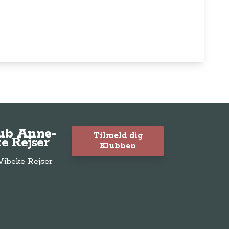
lub Anne-
Tilmeld dig
e Rejser
Klubben