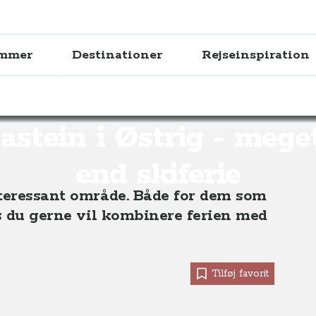
ammer
Destinationer
Rejseinspiration
ad Gastein i Østrig - meget mere end skiferie
astein i Østrig - mege
end skiferie
nteressant område. Både for dem som
is du gerne vil kombinere ferien med
Tilføj favorit