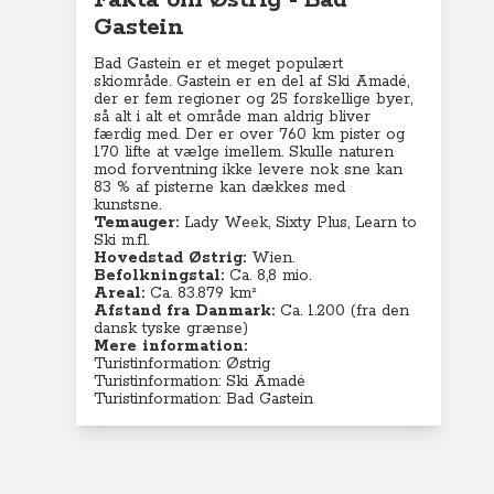
Fakta om Østrig - Bad
Gastein
Bad Gastein er et meget populært
skiområde. Gastein er en del af Ski Amadé,
der er fem regioner og 25 forskellige byer,
så alt i alt et område man aldrig bliver
færdig med. Der er over 760 km pister og
170 lifte at vælge imellem. Skulle naturen
mod forventning ikke levere nok sne kan
83 % af pisterne kan dækkes med
kunstsne.
Temauger:
Lady Week, Sixty Plus, Learn to
Ski m.fl.
Hovedstad Østrig:
Wien.
Befolkningstal:
Ca. 8,8
mio.
Areal:
Ca. 83.879 km²
Afstand fra Danmark:
Ca. 1.200 (fra den
dansk tyske grænse)
Mere information:
Turistinformation: Østrig
Turistinformation: Ski Amadé
Turistinformation: Bad Gastein