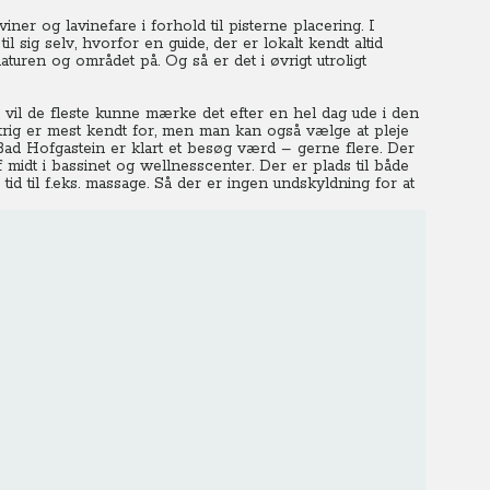
ner og lavinefare i forhold til pisterne placering. I
 sig selv, hvorfor en guide, der er lokalt kendt altid
turen og området på. Og så er det i øvrigt utroligt
 vil de fleste kunne mærke det efter en hel dag ude i den
 Østrig er mest kendt for, men man kan også vælge at pleje
ad Hofgastein er klart et besøg værd – gerne flere. Der
f midt i bassinet og wellnesscenter. Der er plads til både
id til f.eks. massage. Så der er ingen undskyldning for at