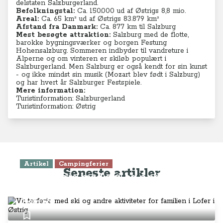
delstaten Salzburgerland.
Befolkningstal:
Ca. 150.000 ud af Østrigs 8,8
mio.
Areal:
Ca. 65
km²
ud af Østrigs 83.879 km²
Afstand fra Danmark:
Ca. 877 km til Salzburg
Mest besøgte attraktion:
Salzburg med de flotte,
barokke bygningsværker og borgen Festung
Hohensalzburg. Sommeren indbyder til vandreture i
Alperne og om vinteren er skiløb populært i
Salzburgerland. Men Salzburg er også kendt for sin kunst
- og ikke mindst sin musik (Mozart blev født i Salzburg)
og har hvert år Salzburger Festspiele.
Mere information:
Turistinformation: Salzburgerland
Turistinformation: Østrig
Artikel
Campingferier
Seneste artikler
Vinterferie med ski og andre
aktiviteter for familien i Lofer i
Østrig