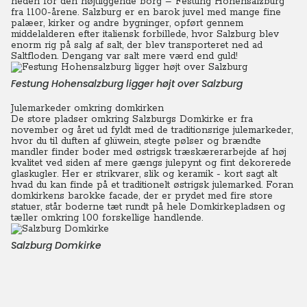
neden for den højtliggende borg – Festung Hohensalzburg
fra 1100-årene. Salzburg er en barok juvel med mange fine
palæer, kirker og andre bygninger, opført gennem
middelalderen efter italiensk forbillede, hvor Salzburg blev
enorm rig på salg af salt, der blev transporteret ned ad
Saltfloden. Dengang var salt mere værd end guld!
Festung Hohensalzburg ligger højt over Salzburg
Julemarkeder omkring domkirken
De store pladser omkring Salzburgs Domkirke er fra
november og året ud fyldt med de traditionsrige julemarkeder,
hvor du til duften af glüwein, stegte pølser og brændte
mandler finder boder med østrigsk træskærerarbejde af høj
kvalitet ved siden af mere gængs julepynt og fint dekorerede
glaskugler. Her er strikvarer, slik og keramik - kort sagt alt
hvad du kan finde på et traditionelt østrigsk julemarked. Foran
domkirkens barokke facade, der er prydet med fire store
statuer, står boderne tæt rundt på hele Domkirkepladsen og
tæller omkring 100 forskellige handlende.
Salzburg Domkirke