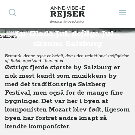
Søg
Åbn 
Anne-Vibeke Rejser
Julemarkeder i hjembyen
din genvej til store oplevelser
for Glade Jul, dejlige Jul -
Destinationer
Europa
Østrig
Salzburgerland
Julemarkeder i hjembyen for Glade Jul, dejlige Jul - skønne Salzburg
skønne Salzburg
Bemærk: denne rejse er betalt, dog uden redaktionel indflydelse,
af: SalzburgerLand Tourismus
Østrigs fjerde største by Salzburg er
nok mest kendt som musikkens by
med det traditionsrige Salzberg
Festival, men også for de mange fine
bygninger. Det var her i byen at
komponisten Mozart blev født, ligesom
byen har fostret andre knapt så
kendte komponister.