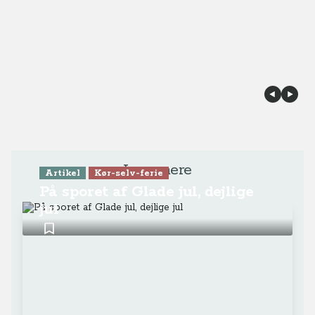
Læs mere
Artikel
Kør-selv-ferie
På sporet af Glade jul, dejlige
jul