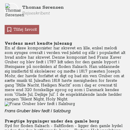
Thomas Sørensen
Rejseskribent
Tilføj favorit
Verdens mest kendte julesang
En af disse komponister har skrevet en lille, enkel melodi
som synges overalt i verden ved juletid og slår i popularitet alt
hvad andre har skrevet. Denne komponist hed Frans Xaver
Gruber og blev født i 1787 lidt uden for den gamle byport i
Steingasse på nordsiden af floden Salzach. Han uddannede
sig imidlertid til skolelærer og mødte i 1817 præsten Joseph
Mohr, der havde forfattet et digt og bad sin ven Gruber om at
sætte musik til. Juleaften 1818 hørte menigheden for første
gang ”Stille Nacht, Heiligen Nacht” som i dag er oversat til
mere end 320 forskellige sprog og som i Danmark kendes
som ”Glade Jul, Dejlige Jul”. I de engelsktalende lande hedder
sangen ”Silent Night, Holy Night.
Frans Gruber blev født i Salzburg
Prægtige bygninger under den gamle borg
Syd for floden Salzach - Saltfloden - ligger den gamle bydel