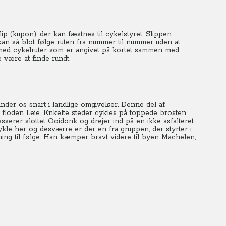
 slip (kupon), der kan fæstnes til cykelstyret. Slippen
an så blot følge ruten fra nummer til nummer uden at
 med cykelruter som er angivet på kortet sammen med
 være at finde rundt.
nder os snart i landlige omgivelser. Denne del af
g floden Leie. Enkelte steder cykles på toppede brosten,
asserer slottet Ooidonk og drejer ind på en ikke asfalteret
cykle her og desværre er der en fra gruppen, der styrter i
ng til følge.
Han kæmper bravt videre til byen Machelen,