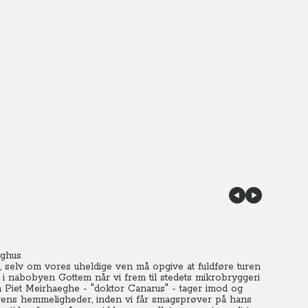
yghus
t, selv om vores uheldige ven må opgive at fuldføre turen
 nabobyen Gottem når vi frem til stedets mikrobryggeri
 Piet Meirhaeghe - "doktor Canarus" - tager imod og
gens hemmeligheder, inden vi får smagsprøver på hans