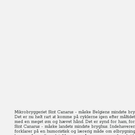
Mikrobryggeriet Sint Canarus - måske Belgiens mindste br
Det er nu helt rart at komme på cyklerne igen efter måltide
med en meget øm og hævet hånd. Det er synd for ham, for i
Sint Canarus - måske landets mindste bryghus.
Indehaveren
forklarer på en humoristisk og lærerig måde om ølbrygnin