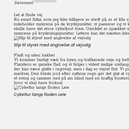
Rejseskribent
Let at finde vej
En smart fidus, som jeg ikke tidligere er stødt på, er et lille
indeholder numrene på de krydspunkter, vi passerer og vi k
skulle have det store cykelkort frem. Området er spækket
numrene på krydsningspunkter.
Lettere kan det næsten ikke
Slip til styret med angivelse af vejvalg
Fladt og uden bakker
Vi kommer hurtigt væk fra byen og trafikerede veje og befi
Flandern er ganske flad, og vi følger i videst mulige omfan
der kan være glatte i regnvejr, men i dag er vejret fint.
Vi p
markvej. Den bløde jord efter nattens regn gør det glat at 
et sving og rammer ned på sin hånd med en kraftig forstuvni
hvor vi skal have frokost.
Cykeltur langs floden Leie