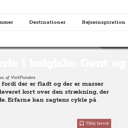
ammer
Destinationer
Rejseinspiration
ske Gent og omegn
erie i belgiske Gent o
e, af: VisitFlanders
, fordi der er fladt og der er masser
udleveret kort over den strækning, der
e. Erfarne kan sagtens cykle på
Tilføj favorit