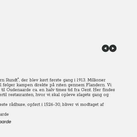
n Rundt", der blev kørt første gang i 1913.
Millioner
l følger kampen direkte på ruten gennem Flandern. Vi
il Oudenaarde ca. en halv times tid fra Gent.
Her findes
til restauranten, hvor vi skal opleve slagets gang og
te rådhuse, opført i 1526-30, bliver vi modtaget af
aarde