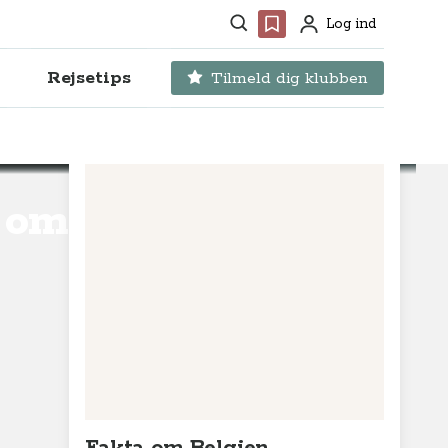
Søg
Favoritter
Log ind
Profil
Rejsetips
Tilmeld dig klubben
g omegn