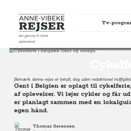
Tv-progr
Anne-Vibeke Rejser
din genvej til store
oplevelser
Destinationer
Europa
Belgien
Cykelferie i belgi
Cykelf
Bemærk: denne rejse er betalt, dog uden redaktionel indflydels
Gent i Belgien er oplagt til cykelferie
af oplevelser. Vi lejer cykler og får 
er planlagt sammen med en lokalguid
egen hånd.
Thomas Sørensen