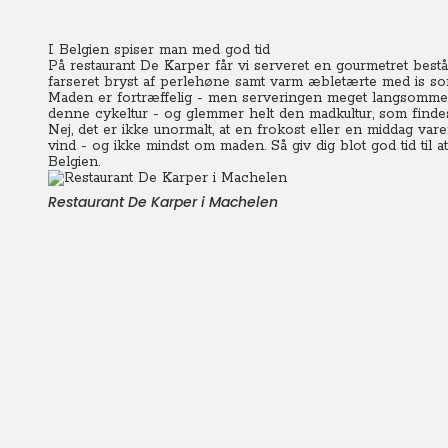
I Belgien spiser man med god tid
På restaurant De Karper får vi serveret en gourmetret best
farseret bryst af perlehøne samt varm æbletærte med is so
Maden er fortræffelig - men serveringen meget langsommel
denne cykeltur - og glemmer helt den madkultur, som findes
Nej, det er ikke unormalt, at en frokost eller en middag var
vind - og ikke mindst om maden. Så giv dig blot god tid til 
Belgien.
Restaurant De Karper i Machelen