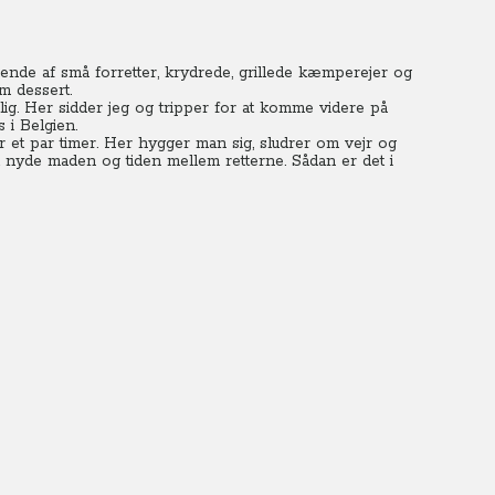
ående af små forretter, krydrede, grillede kæmperejer og
m dessert.
ig.
Her sidder jeg og tripper for at komme videre på
 i Belgien.
er et par timer. Her hygger man sig, sludrer om vejr og
at nyde maden og tiden mellem retterne.
Sådan er det i