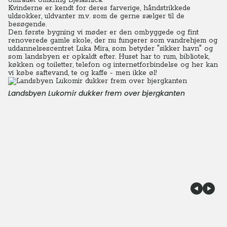
området omkring Bjelasnica.
Kvinderne er kendt for deres farverige, håndstrikkede
uldsokker, uldvanter m.v. som de gerne sælger til de
besøgende.
Den første bygning vi møder er den ombyggede og fint
renoverede gamle skole, der nu fungerer som vandrehjem og
uddannelsescentret Luka Mira, som betyder "sikker havn" og
som landsbyen er opkaldt efter.
Huset har to rum, bibliotek,
køkken og toiletter, telefon og internetforbindelse og her kan
vi købe saftevand, te og kaffe - men ikke øl!
Landsbyen Lukomir dukker frem over bjergkanten