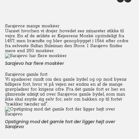
Sarajevos mange moskéer
Uanset hvorhen vi drejer hovedet ses minareter stikke til
vejrs. En af de ældste er Kejserens Moské oprindeligt fra
1457, men brændte og blev genopbygget i 1566 efter ordre
fra selveste Sultan Suleiman den Store. I Sarajevo findes
mere end 250 moskéer.
Sarajevo har flere moskéer
Sarajevos gamle fort
Vi spadserer rundt om den gamle bydel og op mod byens
tidligere fort, hvor vi på vejen ser endnu en af de mange
gravpladser for krigens ofre.
Fra det gamle fort er her en
glimrende udsigt ud over Sarajevos gamle bydel, som man
ikke skal snyde sig selv for, selv om bakken op til fortet
"trækker tænder ud".
Opstigning mod det gamle fort der ligger højt over
Sarajevo