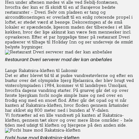
Hen under aftenen mødes vi alle ved Sebilj-fontænen,
hvorfra der kun er få skridt til en af Sarajevos bedste
restauranter - Dveri.
Selv om pladsen er tang og
airconditioneringen er overladt til en enlig roterende propel i
loftet, er stedet værd at besøge. Dekoreringen af de små
lokaler er spændende, ligesom maden der tilberedes i et lille
køkken, hvor der lige akkurat kan være fem mennesker incl.
opvaskeren.
Efter et par hyggelige timer på restaurant Dveri
spadserer vi tilbage til Holiday Inn og ser undervejs de smukt
belyste bygninger.
Restaurant Dveri serverer mad der kan anbefales
Langs Rakatnica-kløften til Lukomir
Det er atter blevet tid til at pudse vandrestøvlerne og efter en
bustur over det olympiske bjerg Bjelasnica, der blev brugt ved
vinterolympiaden i 1984, kommer vi til landsbyen Umoljani,
hvorfra dagens vandring starter. På grusvej går det op over
første bjergkam forbi nogle simple huse og ned over en
frodig eng med en snoet flod.
Atter går det opad og vi når
kanten af Rakatnica-kløften, hvor floden gennem årtusinder
har skåret sig 800 meter ned i bunden af V-dalen.
Vi fortsætter ad en lille vandresti på kanten af Rakatnica-
kløften, gennem tæt skov og over mere åbne områder - hele
tiden med udsigt til kløften og bjergene på den anden side.
Forbi huse mod Rakatnica-kløften