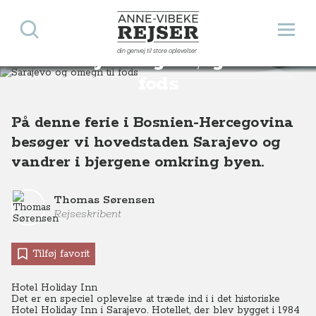
Søg
Åbn 
Anne-Vibeke Rejser
din genvej til store oplevelser
Sarajevo og omegn til
Destinationer
Europa
Bosnien-Hercegovina
Sarajevo og omegn til fods
fods
På denne ferie i Bosnien-Hercegovina
besøger vi hovedstaden Sarajevo og
vandrer i bjergene omkring byen.
Thomas Sørensen
Rejseskribent
Tilføj favorit
Hotel Holiday Inn
Det er en speciel oplevelse at træde ind i i det historiske
Hotel Holiday Inn i Sarajevo. Hotellet, der blev bygget i 1984