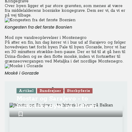
Kongegrave
Over byen ligger et par store gravsten, som menes at være
fra middelalderens bosniske kongegrave. Dem ser vi, da vi er
på vej tilbage.
Kongesten fra det første Bosnien
Mod nye vandreoplevelser i Montenegro
På atter en fin, lun dag kører vi i bus ud af Sarajevo og følger
hovedvejen tæt forbi byen Pale til byen Gorazde, hvor vi har
en 30 minutters strække-ben-pause.
Der er tid til at gå hen til
Drina-floden og se den flotte moské, inden vi fortsætter til
grænseovergangen ved Metaljka i det nordlige Montenegro.
Moské i Gorazde
Læs mere
Artikel
Rundrejser
Storbyferie
Mostar og Sarajevo - to
historiske byer på Balkan