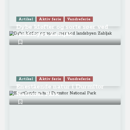
Artikel
Aktiv ferie
Vandreferie
Dybe kløfter og sorte søer ved
landsbyen Zabljak
Artikel
Aktiv ferie
Vandreferie
Enestående natur i Durmitor
National Park