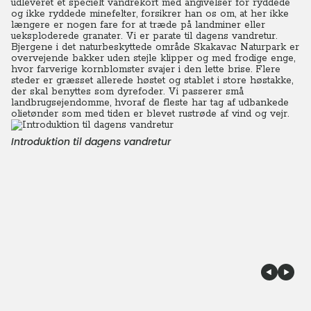
udleveret et specielt vandrekort med angivelser for ryddede
og ikke ryddede minefelter, forsikrer han os om, at her ikke
længere er nogen fare for at træde på landminer eller
ueksploderede granater. Vi er parate til dagens vandretur.
Bjergene i det naturbeskyttede område Skakavac Naturpark er
overvejende bakker uden stejle klipper og med frodige enge,
hvor farverige kornblomster svajer i den lette brise. Flere
steder er græsset allerede høstet og stablet i store høstakke,
der skal benyttes som dyrefoder. Vi passerer små
landbrugsejendomme, hvoraf de fleste har tag af udbankede
olietønder som med tiden er blevet rustrøde af vind og vejr.
Introduktion til dagens vandretur