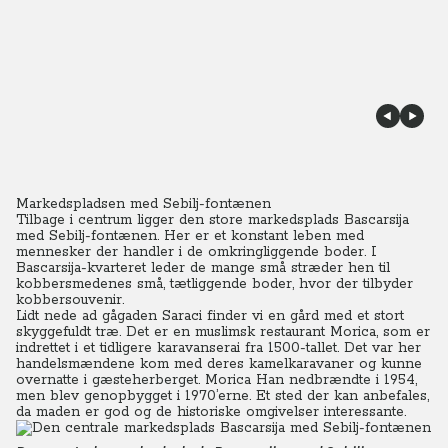
Markedspladsen med Sebilj-fontænen
Tilbage i centrum ligger den store markedsplads Bascarsija
med Sebilj-fontænen. Her er et konstant leben med
mennesker der handler i de omkringliggende boder.
I
Bascarsija-kvarteret leder de mange små stræder hen til
kobbersmedenes små, tætliggende boder, hvor der tilbyder
kobbersouvenir.
Lidt nede ad gågaden Saraci finder vi en gård med et stort
skyggefuldt træ. Det er en muslimsk restaurant Morica, som er
indrettet i et tidligere karavanserai fra 1500-tallet. Det var her
handelsmændene kom med deres kamelkaravaner og kunne
overnatte i gæsteherberget.
Morica Han nedbrændte i 1954,
men blev genopbygget i 1970’erne. Et sted der kan anbefales,
da maden er god og de historiske omgivelser interessante.