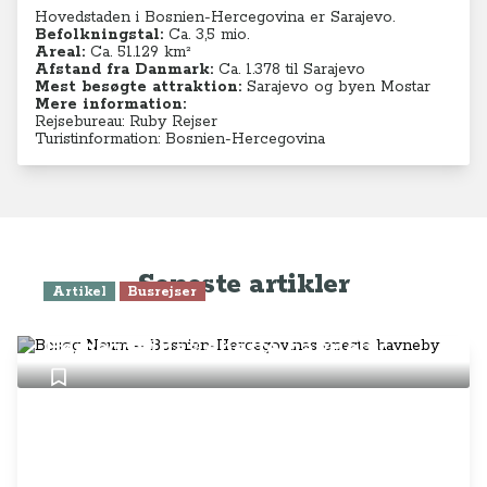
Hovedstaden i Bosnien-Hercegovina er Sarajevo.
Befolkningstal:
Ca. 3,5 mio.
Areal:
Ca. 51.129 km²
Afstand fra Danmark:
Ca. 1.378 til Sarajevo
Mest besøgte attraktion:
Sarajevo og byen Mostar
Mere information:
Rejsebureau: Ruby Rejser
Turistinformation: Bosnien-Hercegovina
Seneste artikler
Artikel
Busrejser
Besøg Neum – Bosnien-
Hercegovinas eneste havneby