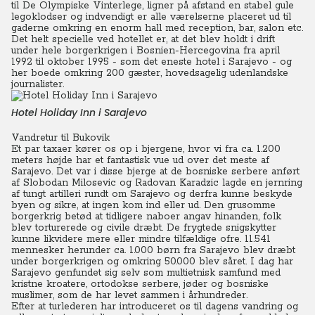
til De Olympiske Vinterlege, ligner på afstand en stabel gule
legoklodser og indvendigt er alle værelserne placeret ud til
gaderne omkring en enorm hall med reception, bar, salon etc.
Det helt specielle ved hotellet er, at det blev holdt i drift
under hele borgerkrigen i Bosnien-Hercegovina fra april
1992 til oktober 1995 - som det eneste hotel i Sarajevo - og
her boede omkring 200 gæster, hovedsagelig udenlandske
journalister.
Hotel Holiday Inn i Sarajevo
Vandretur til Bukovik
Et par taxaer kører os op i bjergene, hvor vi fra ca. 1.200
meters højde har et fantastisk vue ud over det meste af
Sarajevo. Det var i disse bjerge at de bosniske serbere anført
af Slobodan Milosevic og Radovan Karadzic lagde en jernring
af tungt artilleri rundt om Sarajevo og derfra kunne beskyde
byen og sikre, at ingen kom ind eller ud.
Den grusomme
borgerkrig betød at tidligere naboer angav hinanden, folk
blev torturerede og civile dræbt. De frygtede snigskytter
kunne likvidere mere eller mindre tilfældige ofre.
11.541
mennesker herunder ca. 1.000 børn fra Sarajevo blev dræbt
under borgerkrigen og omkring 50.000 blev såret. I dag har
Sarajevo genfundet sig selv som multietnisk samfund med
kristne kroatere, ortodokse serbere, jøder og bosniske
muslimer, som de har levet sammen i århundreder.
Efter at turlederen har introduceret os til dagens vandring og