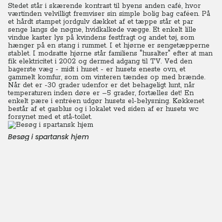
Stedet står i skærende kontrast til byens anden café, hvor
værtinden velvilligt fremviser sin simple bolig bag caféen. På
et hårdt stampet jordgulv dækket af et tæppe står et par
senge langs de nøgne, hvidkalkede vægge. Et enkelt lille
vindue kaster lys på kvindens festfragt og andet tøj, som
hænger på en stang i rummet.
I et hjørne er sengetæpperne
stablet. I modsatte hjørne står familiens "husalter" efter at man
fik elektricitet i 2002 og dermed adgang til TV. Ved den
bagerste væg - midt i huset - er husets eneste ovn, et
gammelt komfur, som om vinteren tændes op med brænde.
Når det er -30 grader udenfor er det behageligt lunt, når
temperaturen inden døre er –5 grader, fortælles det!
En
enkelt pære i entréen udgør husets el-belysning. Køkkenet
består af et gasblus og i lokalet ved siden af er husets wc
forsynet med et stå-toilet.
Besøg i spartansk hjem