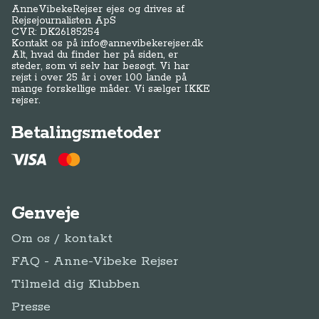
AnneVibekeRejser ejes og drives af
Rejsejournalisten ApS
CVR: DK
26185254
Kontakt os på
info@annevibekerejser.dk
Alt, hvad du finder her på siden, er
steder, som vi selv har besøgt. Vi har
rejst i over 25 år i over 100 lande på
mange forskellige måder. Vi sælger IKKE
rejser.
Betalingsmetoder
Genveje
Om os / kontakt
FAQ - Anne-Vibeke Rejser
Tilmeld dig Klubben
Presse