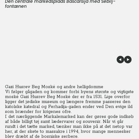
Den centrale markedsplads Bascarsija med Sebilj-
fontænen
Gazi Husrev Beg Moské og andre helligdomme
Vi følger gågaden og kommer forbi byens største og vigtigste
moské Gazi Husrev Beg Moské der er fra 1531. Lige overfor
ligger det jødiske museum og længere fremme passeres den
katolske katedral og Ferhadija-gaden ender ved Den evige ild
som brænder for krigenes ofre.
I det nærliggende Markalemarked kan der gøres gode indkøb
af både billigt tøj samt lædervarer og souvenir. Når vi går
rundt i det tætte marked, tænker man ikke på at det netop var
her, at der skete to massakre i 1994, hvor mange mennesker
blev dræbt af de bosniske serbere.