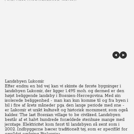
Landsbyen Lukomir
Efter endnu en bid vej kan vi skimte de første bygninger i
landsbyen Lukomir, der ligger 1.495 moh. og dermed er den
højst beliggende landsby i Bosnien-Hercegovina.
Med sin
isolerede beliggenhed - man kan kun komme til og fra byen i
bil i fire af årets måneder pga. den lange periode med sne -
er Lukomir et unikt kulturelt og historisk monument, som også
kaldes: The last Bosnian village to be civilized. Landsbyen
består af et halvt hundrede forældede stenhuse mange med
jerntage. Elektricitet kom først til landsbyen så sent som i
2002.
Indbyggerne bærer traditionelt tøj, som er specifikt for