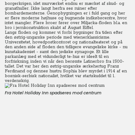
borgerkrigen, idet murværket endnu er mærket af skud- og
granathuller. Ikke langt herfra ses ruiner efter
bombardementerne. Genopbygningen er i fuld gang og her
er flere moderne højhuse og bugnende indkøbscentre, hvor
intet mangler. Flere broer fører over Miljacka-floden bl.a. en
bro i jernkonstruktion skabt af August Eiffel.
Langs floden og kommer vi forbi bygninger fra tiden efter
den østrig-ungarske periode med wienerklassicisme.
Universitetet, hovedpostkontoret og nationalteateret og på
den anden side af floden den tidligere evangeliske kirke - nu
kunstakademiet - samt den jødiske synagoge. Et lille
parkanlæg med et vidunderligt te-hus er ideelt til en
forfriskning, inden vi når den berømte Latinerbro fra 1500-
tallet. Det var her den østrig-ungarske ærkehertug Franz
Ferdinand og dennes hustru Sophia blev myrdet i 1914 af en
bosnisk-serbisk nationalist, hvilket var startskuddet til 1.
verdenskrig.
Fra Hotel Holiday Inn spadseres mod centrum