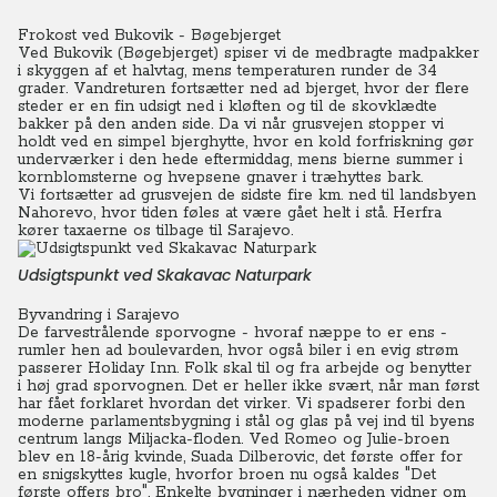
Frokost ved Bukovik - Bøgebjerget
Ved Bukovik (Bøgebjerget) spiser vi de medbragte madpakker
i skyggen af et halvtag, mens temperaturen runder de 34
grader.
Vandret
uren fortsætter ned ad bjerget, hvor der flere
steder er en fin udsigt ned i kløften og til de skovklædte
bakker på den anden side.
Da vi når grusvejen stopper vi
holdt ved en simpel bjerghytte, hvor en kold forfriskning gør
underværker i den hede eftermiddag, mens bierne summer i
kornblomsterne og hvepsene gnaver i træhyttes bark.
Vi fortsætter ad grusvejen de sidste fire km. ned til landsbyen
Nahorevo, hvor tiden føles at være gået helt i stå. Herfra
kører taxaerne os tilbage til Sarajevo.
Udsigtspunkt ved Skakavac Naturpark
Byvandring i Sarajevo
De farvestrålende sporvogne - hvoraf næppe to er ens -
rumler hen ad boulevarden, hvor også biler i en evig strøm
passerer Holiday Inn. Folk skal til og fra arbejde og benytter
i høj grad sporvognen. Det er heller ikke svært, når man først
har fået forklaret hvordan det virker.
Vi spadserer forbi den
moderne parlamentsbygning i stål og glas på vej ind til byens
centrum langs Miljacka-floden. Ved Romeo og Julie-broen
blev en 18-årig kvinde, Suada Dilberovic, det første offer for
en snigskyttes kugle, hvorfor broen nu også kaldes "Det
første offers bro". Enkelte bygninger i nærheden vidner om