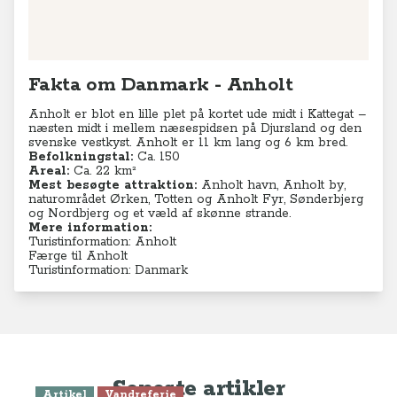
Fakta om Danmark - Anholt
Anholt er blot en lille plet på kortet ude midt i Kattegat –
næsten midt i mellem næsespidsen på Djursland og den
svenske vestkyst. Anholt er 11 km lang og 6 km bred.
Befolkningstal:
Ca. 150
Areal:
Ca. 22 km²
Mest besøgte attraktion:
Anholt havn, Anholt by,
naturområdet Ørken, Totten og Anholt Fyr, Sønderbjerg
og Nordbjerg og et væld af skønne strande.
Mere information:
Turistinformation: Anholt
Færge til Anholt
Turistinformation: Danmark
Seneste artikler
Artikel
Vandreferie