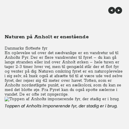
Naturen på Anholt er enestående
Danmarks flotteste fyr
En oplevelse ud over det sædvanlige er en vandretur ud til
Anholts Fyr. Der er flere vandreruter til fyret – du kan gå
langs stranden eller ind over Anholt ørken – hele turen er
tager 2-3 timer hver vej, men til gengæld står der et flot fyr
og venter på dig. Naturen omkring fyret er en naturoplevelse
i sig selv, så husk også at afsætte tid til at være ude ved selve
fyret, der rejser sig 42 meter over havet. Totten, som er
Anholts nordøstligste punkt, er en sælkoloni, som du kan se
med det blotte øje. Fra Fyret kan du også spotte sælerne i
vandet. De er ofte ret nysgerrige.
Toppen af Anholts imponerende fyr, der stadig er i brug.