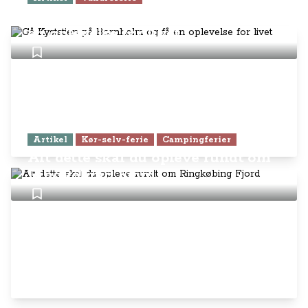
Gå Kyststien på Bornholm og få
en oplevelse for livet
Artikel
Kør-selv-ferie
Campingferier
Alt dette skal du opleve rundt om
Ringkøbing Fjord