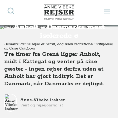
Søg
Åbn 
Anne-Vibeke Rejser
Øferie på vidunderlige
din genvej til store oplevelser
Destinationer
Europa
Danmark
Øferie på vidunderlige Anholt - Danmarks mest isolerede ø
Anholt - Danmarks mest
isolerede ø
Bemærk: denne rejse er betalt, dog uden redaktionel indflydelse,
af: Oase Outdoors
Tre timer fra Grenå ligger Anholt,
midt i Kattegat og venter på sine
gæster - ingen rejser derfra uden at
Anholt har gjort indtryk. Det er
Danmark, når Danmarks er dejligst.
Anne-Vibeke Isaksen
Vært og rejsejournalist