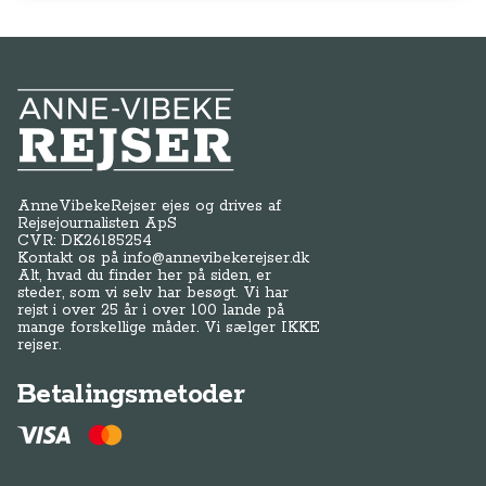
Anne-Vibeke Rejser
AnneVibekeRejser ejes og drives af
Rejsejournalisten ApS
CVR: DK
26185254
Kontakt os på
info@annevibekerejser.dk
Alt, hvad du finder her på siden, er
steder, som vi selv har besøgt. Vi har
rejst i over 25 år i over 100 lande på
mange forskellige måder. Vi sælger IKKE
rejser.
Betalingsmetoder