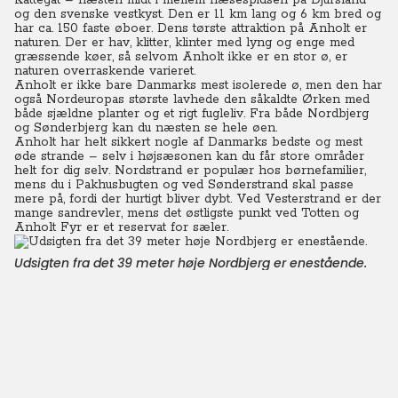
Kattegat – næsten midt i mellem næsespidsen på Djursland
og den svenske vestkyst. Den er 11 km lang og 6 km bred og
har ca. 150 faste øboer. Dens tørste attraktion på Anholt er
naturen. Der er hav, klitter, klinter med lyng og enge med
græssende køer, så selvom Anholt ikke er en stor ø, er
naturen overraskende varieret.
Anholt er ikke bare Danmarks mest isolerede ø, men den har
også Nordeuropas største lavhede den såkaldte Ørken med
både sjældne planter og et rigt fugleliv. Fra både Nordbjerg
og Sønderbjerg kan du næsten se hele øen.
Anholt har helt sikkert nogle af Danmarks bedste og mest
øde strande – selv i højsæsonen kan du får store områder
helt for dig selv. Nordstrand er populær hos børnefamilier,
mens du i Pakhusbugten og ved Sønderstrand skal passe
mere på, fordi der hurtigt bliver dybt. Ved Vesterstrand er der
mange sandrevler, mens det østligste punkt ved Totten og
Anholt Fyr er et reservat for sæler.
Udsigten fra det 39 meter høje Nordbjerg er enestående.