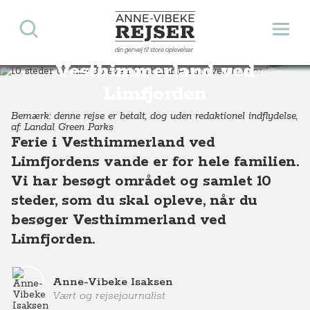
Søg
Åbn 
Anne-Vibeke Rejser
10 steder du skal opleve i
din genvej til store oplevelser
Destinationer
Europa
Danmark
10 steder du skal opleve i Vesthimmerland ved Limfjorden
Vesthimmerland ved
Limfjorden
Bemærk: denne rejse er betalt, dog uden redaktionel indflydelse,
af: Landal Green Parks
Ferie i Vesthimmerland ved
Limfjordens vande er for hele familien.
Vi har besøgt området og samlet 10
steder, som du skal opleve, når du
besøger Vesthimmerland ved
Limfjorden.
Anne-Vibeke Isaksen
Vært og rejsejournalist