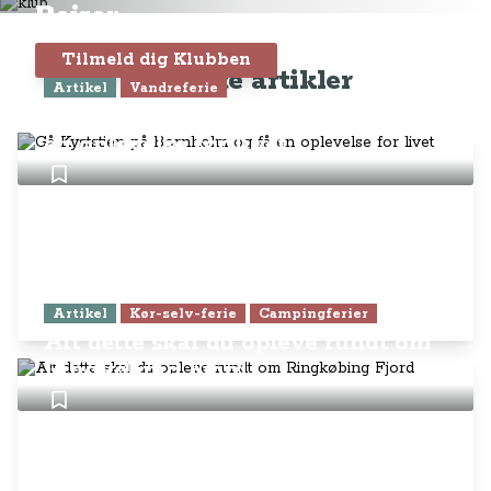
Rejser
Tilmeld dig Klubben
Seneste artikler
Artikel
Vandreferie
Gå Kyststien på Bornholm og få
en oplevelse for livet
Artikel
Kør-selv-ferie
Campingferier
Alt dette skal du opleve rundt om
Ringkøbing Fjord