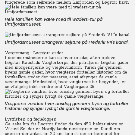
fungerede som sejlrende mellem Limfjorden og Løgstør havn.
Hele familien kan være med til waders-tur på
Limfjordsmuseet.
Limfjordsmuseet arrangerer sejlture på Frederik VII's kanal.
Vægtersang i Løgstørs gader
I sommermånederne kan du hver onsdag aften opleve
Løgstør Købstads Vægterkorps, der patruljerer Løgstør gader,
med morgenstjerne og vægteruniform. Turen går gennem
byens gamle gader, hvor vægterne fortæller historier om de
forskellige steder der passeres, samt afsynger de gamle
vægtersange. Mødestedet, hvor vægternes tur begynder, er
selvfølgelig intet mindre end Vægtergade 25.
Vægterne vandrer hver onsdag gennem byen og fortæller
historier og synger lystigt de gamle vægtersange.
Lystfiskeri og fuglekiggeri
Ca. seks km. fra Løgstør finder du den 450 hektar store sø
Vilsted Sø, der er Nordjyllands næststørste sø. Rundt om
søen er der anlagt en 22 km. lang sti der er beregnet for