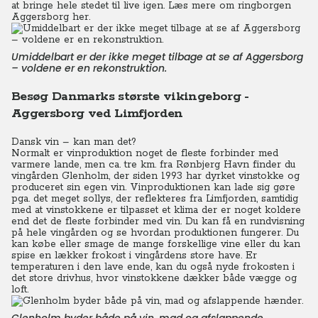
at bringe hele stedet til live igen. Læs mere om ringborgen
Aggersborg
her
.
Umiddelbart er der ikke meget tilbage at se af Aggersborg
– voldene er en rekonstruktion.
Besøg Danmarks største vikingeborg -
Aggersborg ved Limfjorden
Dansk vin – kan man det?
Normalt er vinproduktion noget de fleste forbinder med
varmere lande, men ca. tre km. fra Rønbjerg Havn finder du
vingården Glenholm, der siden 1993 har dyrket vinstokke og
produceret sin egen vin. Vinproduktionen kan lade sig gøre
pga. det meget sollys, der reflekteres fra Limfjorden, samtidig
med at vinstokkene er tilpasset et klima der er noget koldere
end det de fleste forbinder med vin. Du kan få en rundvisning
på hele vingården og se hvordan produktionen fungerer. Du
kan købe eller smage de mange forskellige vine eller du kan
spise en lækker frokost i vingårdens store have. Er
temperaturen i den lave ende, kan du også nyde frokosten i
det store drivhus, hvor vinstokkene dækker både vægge og
loft.