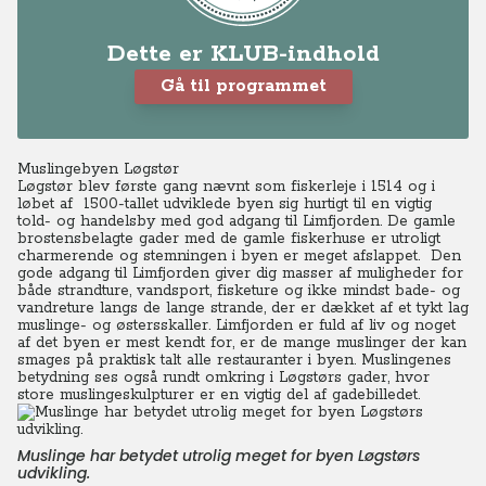
Dette er KLUB-indhold
Gå til programmet
Muslingebyen Løgstør
Løgstør blev første gang nævnt som fiskerleje i 1514 og i
løbet af 1500-tallet udviklede byen sig hurtigt til en vigtig
told- og handelsby med god adgang til Limfjorden. De gamle
brostensbelagte gader med de gamle fiskerhuse er utroligt
charmerende og stemningen i byen er meget afslappet. Den
gode adgang til Limfjorden giver dig masser af muligheder for
både strandture, vandsport, fisketure og ikke mindst bade- og
vandreture langs de lange strande, der er dækket af et tykt lag
muslinge- og østersskaller. Limfjorden er fuld af liv og noget
af det byen er mest kendt for, er de mange muslinger der kan
smages på praktisk talt alle restauranter i byen. Muslingenes
betydning ses også rundt omkring i Løgstørs gader, hvor
store muslingeskulpturer er en vigtig del af gadebilledet.
Muslinge har betydet utrolig meget for byen Løgstørs
udvikling.