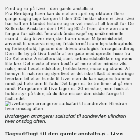
Fred og ro på Livø - den gamle anstalts-ø
Fra Rønbjerg havn kan du mellem april og oktober flere
gange daglig tage færgen til den 320 hektar store ø Livø. Livø
har haft en blandet historie og er vel mest af alt kendt for De
Kellerske Anstalter der i 1911 og 50 år frem, drev øen som
fangeø for såkaldt ”moralsk åndssvage” og småkriminelle
mænd. I dag bliver øen, der hører under Miljøministeriet,
anvendt til undervisning og fritidsformål som lejrskoleophold
og ferieophold, ligesom der drives økologisk forsøgslandbrug.
Den lille by på Livø består af en gade med spredte huse fra
De Kellerske Anstalters tid, samt købmandsbutikken og øens
lille kro. Det meste af øen består af mere eller mindre vild
natur, med hedelandskaber, troldeskove, mose og strand. Af
hensyn til naturen og dyrelivet er det ikke tilladt at medbringe
hverken bil eller hunde til Livø, men du kan sagtens komme
rundt på hele øen til fods. Det tager ca. to-tre timer at gå øen
rundt. Færgeturen til Livø tager ca. 20 minutter, men husk at
holde styr på tiden, så du ikke misser den sidste færge til
fastlandet.
Livøfærgen arrangerer sælsafari til sandrevlen Blindrøn
hver onsdag aften.
Dagsudflugt til den gamle anstalts-ø - Livø