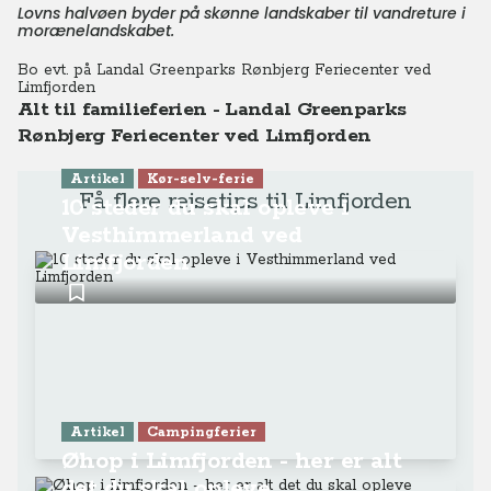
Lovns halvøen byder på skønne landskaber til vandreture i
morænelandskabet.
Bo evt. på
Landal Greenparks Rønbjerg Feriecenter ved
Limfjorden
Alt til familieferien - Landal Greenparks
Rønbjerg Feriecenter ved Limfjorden
Artikel
Kør-selv-ferie
Få flere rejsetips til Limfjorden
10 steder du skal opleve i
Vesthimmerland ved
Limfjorden
Artikel
Campingferier
Øhop i Limfjorden - her er alt
det du skal opleve