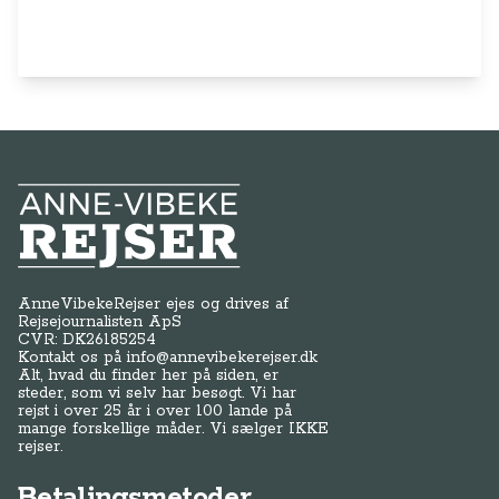
Anne-Vibeke Rejser
AnneVibekeRejser ejes og drives af
Rejsejournalisten ApS
CVR: DK
26185254
Kontakt os på
info@annevibekerejser.dk
Alt, hvad du finder her på siden, er
steder, som vi selv har besøgt. Vi har
rejst i over 25 år i over 100 lande på
mange forskellige måder. Vi sælger IKKE
rejser.
Betalingsmetoder