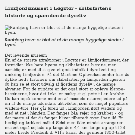
Limfjordsmuseet i Løgstør - skibsfartens
historie og spændende dyreliv
Rønbjerg havn er blot et af de mange hyggelige steder i
byen.
Det levende museum
En af de største attraktioner i Løgstør er Limfjordsmuseet, der
formidler ikke bare byens og skibsfartens historie, men
samtidig er med til at give et godt indblik i dyrelivet i og
omkring Limfjorden. På det Maritime Oplevelsescenter kan du
dykke ned i historien om skibsfarten på Limfjorden ligesom
du kan se et stort udvalg af fjordens dyreliv i de mange
akvarier. For de mindste er det også stort at opleve klappe-
bassinerne, hvor det f.eks. er muligt at gi' pote til en krabbe.
Du kan også komme med en af museets naturvejledere ud på
en af de mange udendørs aktiviteter, som de meget populære
waders-ture. Her går turen ud i Limfjorden iført waders og
med et net i hånden. Der fanges bl.a. rejer og krabber - og
det meste af det du fanger bliver tilberedt over åben ild. Et
herligt og lækkert måltid. Sidst men ikke mindst arrangerer
museet også sejlads op langs den 4,4 km. lange og op til 25
meter brede Frederik d. VII's kanal, der gennem 1800-tallet