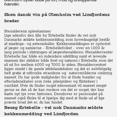
Glenholm byder både på vin, mad og afslappende
hænder.
Skøn dansk vin på Glenholm ved Limfjordens
breder
Stenalderens spisekammer
Lige udenfor den lille by Ertebølle finder du vel nok
Danmarks ældste køkkenmødding, som hovedsageligt består
af muslinge- og østersskaller. Køkkenmøddingen er ophobet
af jæger og samlerne - Ertebøllefolket - over en 1.000 år
lang periode i slutningen af jægerstenalderen. Stenaldercenter
Ertebølle har både en indendørs udstilling samt et levende
museum der skildrer både livet og naturen i Ertebølle, som det
så ud for mellem 6.000 og 7.000 år siden. Stenaldercentret
ligger smukt i de gamle istidslandskaber og det er selvfølgelig
helt gratis at udforske strandene og naturområderne omkring
museet. Du har gode muligheder for at finde fossiler og
efterladenskaber som f.eks. pilespidser og flintøkser i
området. Hvis du finder noget interessant vil museet meget
gerne se det, så de kan vurdere om det er noget, der kan
kaste nyt lys over historien. Derudover er personalet på
museet også flinke til at hjælpe dig med at finde ud af lige
præcis hvad det er, du har fundet.
Besøg Ertebølle - vel nok Danmarks ældste
køkkenmødding ved Limfjorden