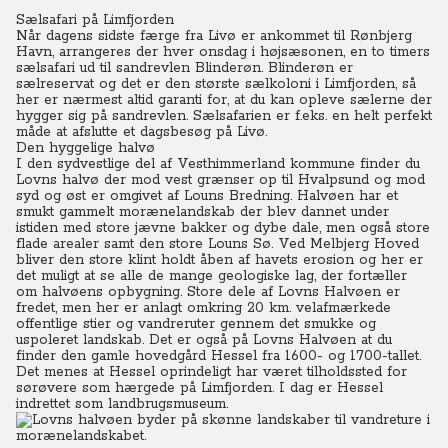
Sælsafari på Limfjorden
Når dagens sidste færge fra Livø er ankommet til Rønbjerg
Havn, arrangeres der hver onsdag i højsæsonen, en to timers
sælsafari ud til sandrevlen Blinderøn. Blinderøn er
sælreservat og det er den største sælkoloni i Limfjorden, så
her er nærmest altid garanti for, at du kan opleve sælerne der
hygger sig på sandrevlen. Sælsafarien er f.eks. en helt perfekt
måde at afslutte et dagsbesøg på Livø.
Den hyggelige halvø
I den sydvestlige del af Vesthimmerland kommune finder du
Lovns halvø der mod vest grænser op til Hvalpsund og mod
syd og øst er omgivet af Louns Bredning. Halvøen har et
smukt gammelt morænelandskab der blev dannet under
istiden med store jævne bakker og dybe dale, men også store
flade arealer samt den store Louns Sø. Ved Melbjerg Hoved
bliver den store klint holdt åben af havets erosion og her er
det muligt at se alle de mange geologiske lag, der fortæller
om halvøens opbygning. Store dele af Lovns Halvøen er
fredet, men her er anlagt omkring 20 km. velafmærkede
offentlige stier og vandreruter gennem det smukke og
uspoleret landskab. Det er også på Lovns Halvøen at du
finder den gamle hovedgård Hessel fra 1600- og 1700-tallet.
Det menes at Hessel oprindeligt har været tilholdssted for
sørøvere som hærgede på Limfjorden. I dag er Hessel
indrettet som landbrugsmuseum.