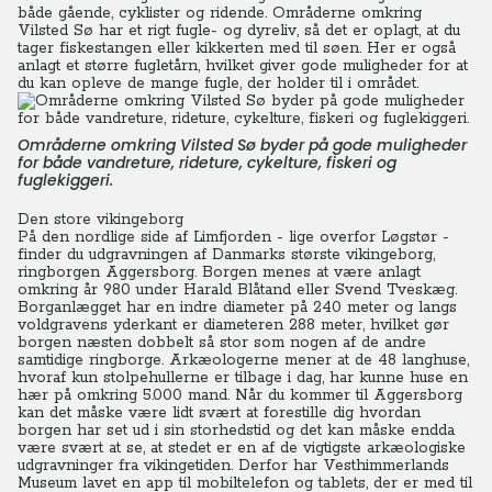
både gående, cyklister og ridende. Områderne omkring
Vilsted Sø har et rigt fugle- og dyreliv, så det er oplagt, at du
tager fiskestangen eller kikkerten med til søen. Her er også
anlagt et større fugletårn, hvilket giver gode muligheder for at
du kan opleve de mange fugle, der holder til i området.
Områderne omkring Vilsted Sø byder på gode muligheder
for både vandreture, rideture, cykelture, fiskeri og
fuglekiggeri.
Den store vikingeborg
På den nordlige side af Limfjorden - lige overfor Løgstør -
finder du udgravningen af Danmarks største vikingeborg,
ringborgen Aggersborg. Borgen menes at være anlagt
omkring år 980 under Harald Blåtand eller Svend Tveskæg.
Borganlægget har en indre diameter på 240 meter og langs
voldgravens yderkant er diameteren 288 meter, hvilket gør
borgen næsten dobbelt så stor som nogen af de andre
samtidige ringborge. Arkæologerne mener at de 48 langhuse,
hvoraf kun stolpehullerne er tilbage i dag, har kunne huse en
hær på omkring 5.000 mand. Når du kommer til Aggersborg
kan det måske være lidt svært at forestille dig hvordan
borgen har set ud i sin storhedstid og det kan måske endda
være svært at se, at stedet er en af de vigtigste arkæologiske
udgravninger fra vikingetiden. Derfor har Vesthimmerlands
Museum lavet en app til mobiltelefon og tablets, der er med til