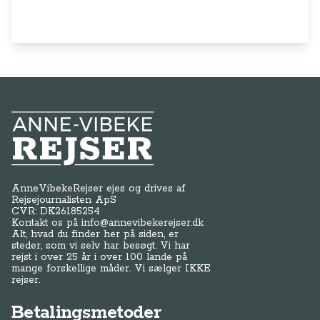
Anne-Vibeke Rejser
AnneVibekeRejser ejes og drives af
Rejsejournalisten ApS
CVR: DK
26185254
Kontakt os på
info@annevibekerejser.dk
Alt, hvad du finder her på siden, er
steder, som vi selv har besøgt. Vi har
rejst i over 25 år i over 100 lande på
mange forskellige måder. Vi sælger IKKE
rejser.
Betalingsmetoder