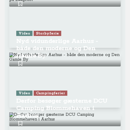
Video
Storbyferie
Nyd vidunderlige Aarhus -
både den moderne og Den
Gamle By
Video
Campingferier
Derfor besøger gæsterne DCU
Camping Blommehaven i
Aarhus