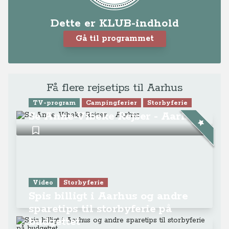
Dette er KLUB-indhold
Gå til programmet
Få flere rejsetips til Aarhus
TV-program
Campingferier
Storbyferie
Se Anne-Vibeke Rejser - Aarhus
Video
Storbyferie
Spis billigt i Aarhus og andre
sparetips til storbyferie på
budgettet