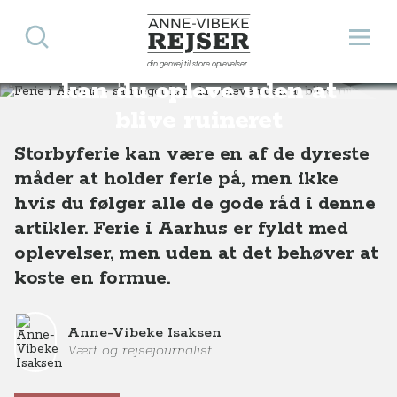
Søg
Åbn 
Anne-Vibeke Rejser
Ferie i Aarhus - så meget
din genvej til store oplevelser
Destinationer
Europa
Danmark
Ferie i Aarhus - så meget kan du opleve uden at blive ruineret
kan du opleve uden at
blive ruineret
Storbyferie kan være en af de dyreste
måder at holder ferie på, men ikke
hvis du følger alle de gode råd i denne
artikler. Ferie i Aarhus er fyldt med
oplevelser, men uden at det behøver at
koste en formue.
Anne-Vibeke Isaksen
Vært og rejsejournalist