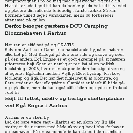
campingvognen i ro og mag med fuglekvidder og frisk luft.
Hvis du er ude i god tid, kan du booke plads helt ud til vandet
og placere din rullende feriebolig i første række. Så kan
børnene tilmed lege i vandkanten, mens du forbereder
aftensmad på grillen.
Derfor besøger gæsterne DCU Camping
Blommehaven i Aarhus
Naturen er altid tæt på og GRATIS
Selv om Aarhus er Danmarks næststørste by, så er naturen
altid tæt på. Med Kattegat på den ene side og skove og søer
på den anden. Egå Engsø er et godt eksempel på, at naturen
prioriteres højt. Søen er nemlig et resultat af en politisk
beslutning i 2006, hvor man stoppede den kunstige dræning
af egene i Egådalen mellem Vejlby, Elev, Lystrup, Risskov,
Mollerup og Egå. Det har fået fuglelivet til at blomstre, og
flere steder er der udkigstårne. Området er ideelt til både gå-
og cykelture, men du kan også stille bilen og nyde en frokost
i det fri.
Højt til loftet, udeliv og herlige shelterpladser
ved Egå Engsø i Aarhus
Aarhus er en skøn by
Lad det bare være sagt - Aarhus er en skøn by. En lille
storby midt i naturen med både skov og hav i hhv. forhaven
og baghaven. På en campingferie kan du bo i den samtidig