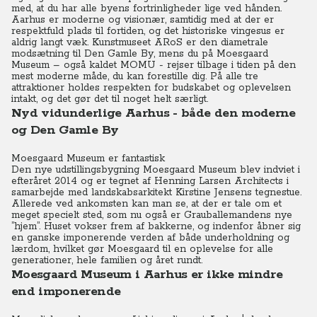
med, at du har alle byens fortrinligheder lige ved hånden.
Aarhus er moderne og visionær, samtidig med at der er
respektfuld plads til fortiden, og det historiske vingesus er
aldrig langt væk. Kunstmuseet ARoS er den diametrale
modsætning til Den Gamle By, mens du på Moesgaard
Museum – også kaldet MOMU - rejser tilbage i tiden på den
mest moderne måde, du kan forestille dig. På alle tre
attraktioner holdes respekten for budskabet og oplevelsen
intakt, og det gør det til noget helt særligt.
Nyd vidunderlige Aarhus - både den moderne
og Den Gamle By
Moesgaard Museum er fantastisk
Den nye udstillingsbygning Moesgaard Museum blev indviet i
efteråret 2014 og er tegnet af Henning Larsen Architects i
samarbejde med landskabsarkitekt Kirstine Jensens tegnestue.
Allerede ved ankomsten kan man se, at der er tale om et
meget specielt sted, som nu også er Grauballemandens nye
”hjem”. Huset vokser frem af bakkerne, og indenfor åbner sig
en ganske imponerende verden af både underholdning og
lærdom, hvilket gør Moesgaard til en oplevelse for alle
generationer, hele familien og året rundt.
Moesgaard Museum i Aarhus er ikke mindre
end imponerende