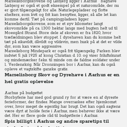
Marselisborgskovene og Lisbjerg ligger i Aarhus' baghave
Lisbjerg er også et godt eksempel på et naturområde, der nu
er gjort tilgængeligt for alle. Naturlegepladser og flotte
shelters, som kvit og frit kan benyttes, ligger, så alle let kan
komme dertil. Tæt på campingpladsen ligger
Marselisborgskovene, som er et syv kilometer langt
skovområde på ca. 1300 hektar langs med bugten helt ud til
Moesgård Strand. Store dele af skoven er fra 1820, hvor
træfældningen blev stoppet. I dyrehaven kan du komme helt
tæt på sikavildt, dåvildt og vildsvin, men husk på at det er vilde
dyr, som kan være aggressive.
Marselisborg Mindepark er også frit tilgængelig. Parken blev
indviet 5. juli 1925 af kong Christian d. 10. og viser friluftskunst
og mindemærker f.eks. til minde om de faldne soldater under
1. Verdenskrig. Når Dronningen bor i Aarhus, kan du også
opleve et vagtskifte ganske gratis.
Marselisborg Skov og Dyrehave i Aarhus er en
hel gratis oplevelse
Aarhus på budgettet
Storbyferie har med god grund ry for at være en af dyreste
ferieformer, der findes. Mange overraskes efter hjemkomst
over, hvor meget de egentlig har brugt. Det kan også sagtens
være dyrt at holde ferie i Aarhus, men behøver ikke at være
det. Her er flere gode råd til budgetferie i Aarhus.
Spis billigt i Aarhus og andre sparetips til