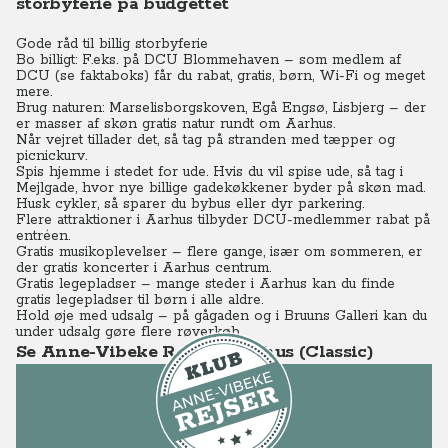
storbyferie på budgettet
Gode råd til billig storbyferie
Bo billigt: F.eks. på DCU Blommehaven – som medlem af
DCU (se faktaboks) får du rabat, gratis, børn, Wi-Fi og meget
mere.
Brug naturen: Marselisborgskoven, Egå Engsø, Lisbjerg – der
er masser af skøn gratis natur rundt om Aarhus.
Når vejret tillader det, så tag på stranden med tæpper og
picnickurv.
Spis hjemme i stedet for ude. Hvis du vil spise ude, så tag i
Mejlgade, hvor nye billige gadekøkkener byder på skøn mad.
Husk cykler, så sparer du bybus eller dyr parkering.
Flere attraktioner i Aarhus tilbyder DCU-medlemmer rabat på
entréen.
Gratis musikoplevelser – flere gange, især om sommeren, er
der gratis koncerter i Aarhus centrum.
Gratis legepladser – mange steder i Aarhus kan du finde
gratis legepladser til børn i alle aldre.
Hold øje med udsalg – på gågaden og i Bruuns Galleri kan du
under udsalg gøre flere røverkøb.
Se Anne-Vibeke Rejser - Aarhus (Classic)