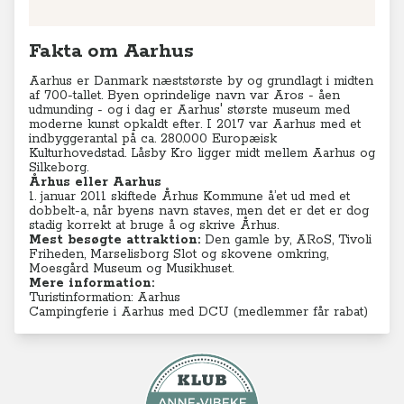
Fakta om Aarhus
Aarhus er Danmark næststørste by og grundlagt i midten
af 700-tallet. Byen oprindelige navn var Aros - åen
udmunding - og i dag er Aarhus' største museum med
moderne kunst opkaldt efter. I 2017 var Aarhus med et
indbyggerantal på ca. 280.000 Europæisk
Kulturhovedstad. Låsby Kro ligger midt mellem Aarhus og
Silkeborg.
Århus eller Aarhus
1. januar 2011 skiftede Århus Kommune å’et ud med et
dobbelt-a, når byens navn staves, men det er det er dog
stadig korrekt at bruge å og skrive Århus.
Mest besøgte attraktion:
Den gamle by, ARoS, Tivoli
Friheden, Marselisborg Slot og skovene omkring,
Moesgård Museum og Musikhuset.
Mere information:
Turistinformation: Aarhus
Campingferie i Aarhus med DCU (medlemmer får rabat)