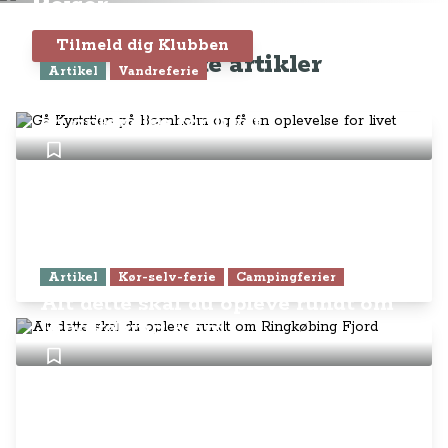
Rejser
Tilmeld dig Klubben
Seneste artikler
Artikel
Vandreferie
Gå Kyststien på Bornholm og få
en oplevelse for livet
Artikel
Kør-selv-ferie
Campingferier
Alt dette skal du opleve rundt om
Ringkøbing Fjord