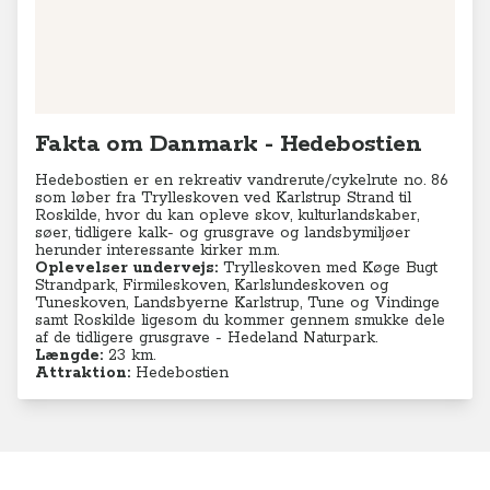
Fakta om Danmark - Hedebostien
Hedebostien er en rekreativ vandrerute/cykelrute no. 86
som løber fra Trylleskoven ved Karlstrup Strand til
Roskilde, hvor du kan opleve skov, kulturlandskaber,
søer, tidligere kalk- og grusgrave og landsbymiljøer
herunder interessante kirker m.m.
Oplevelser undervejs:
Trylleskoven med Køge Bugt
Strandpark, Firmileskoven, Karlslundeskoven og
Tuneskoven, Landsbyerne Karlstrup, Tune og Vindinge
samt Roskilde ligesom du kommer gennem smukke dele
af de tidligere grusgrave - Hedeland Naturpark.
Længde:
23 km.
Attraktion:
Hedebostien