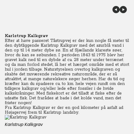
Karlstrup Kalkgrav
Efter at have passeret Tåstrupvej er der kun nogle få meter til
den dybtliggende Karlstrup Kalkgrav med det azurblå vand i
den op til 14 meter dybe sø. En af Sjællands klareste søer,
hvor du kan se søbunden. I perioden 1843 til 1975 blev her
gravet kalk ned til en dybde af ca. 28 meter under terrænet
og da man forlod stedet, lå her et hærget område med et stort
hul i jorden tilbage. Naturstyrelsen overtog kalkgraven og
skabte det nuværende rekreative naturområde, der er så
attraktivt, at mange naturelskere søger herhen. Har du tid og
kræfter kan du spadsere ca. to km. hele vejen rundt om den
tidligere kalkgrav og/eller lede efter fossiler i de hvide
kalkskråninger. Med fiskekort er det tilladt at fiske efter de
udsatte fisk. Det frarådes at bade i det kolde vand, men det
frister nogen!
Fra Karlstrup Kalkgrav er der en god kilometer på asfalt ad
Højagervej frem til Karlstrup landsby.
Karlstrup Kalkgrav