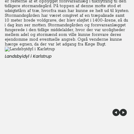
er resterne af et opbygget forsvarsanlæg i tilknytning til den
tidligere stormandsgård. På toppen af denne motte stod et
udsigtstårn af træ, hvorfra man har kunne se helt ud til kysten.
Stormandsgården har været omgivet af en træpalisade samt
10 meter brede voldgrave, der blev sløjfet i 1400-årene, så du
i dag kun ser motten. Stormandsgården og forsvarsanlægget
fungerede i den tidlige middelalder, hvor der var uroligheder
mellem adel og stormænd som ville kunne forsvare deres
ejendomme mod eventuelle angreb. Også venderne kunne
hærge egnen, da der var let adgang fra Køge Bugt.
Landsbyidyl i Karlstrup