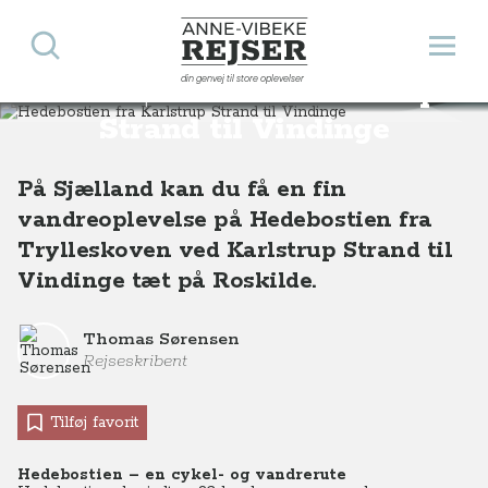
Søg
Åbn 
Anne-Vibeke Rejser
din genvej til store oplevelser
Hedebostien fra Karlstrup
Destinationer
Europa
Danmark
Hedebostien fra Karlstrup Strand til Vindinge
Strand til Vindinge
På Sjælland kan du få en fin
vandreoplevelse på Hedebostien fra
Trylleskoven ved Karlstrup Strand til
Vindinge tæt på Roskilde.
Thomas Sørensen
Rejseskribent
Tilføj favorit
Hedebostien – en cykel- og vandrerute