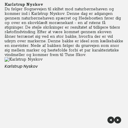
Karlstrup Nyskov
Du følger Sognevejen til skiltet mod naturbørnehaven og
kommer ind i Karlstrup Nyskov. Denne dag er adgangen
gennem naturbørnehaven spærret og Hedebostien fører dig
op over en skovklædt morænekant - en af rutens få
stigninger. De stejle skråninger er resultatet af tidligere tiders
råstofindvinding. Efter at være kommet gennem skoven
åbner terrænet sig ved en stor bakke, hvorfra der er vid
udsyn over markerne. Denne bakke er ideel som kælkebakke
en snevinter. Nede af bakken følger du grusvejen som snor
sig mellem marker og hestefolde forbi et par karakteristiske
vindmøller og kommer frem til Tune Skov.
Karlstrup Nyskov