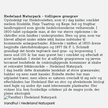
Hedeland Naturpark - tidligere grusgrav
Oprindeligt var Hedebosletten, som vi i dag kalder området
mellem Roskilde, Høje Taastrup og Køge, fed og frugtbar
landbrugsjord som gjorde hedebobønderne velhavende. I
1800-tallet opdagede man, at der var større rigdomme i de
råstoffer som fandtes i undergrunden. Sten og grus, som var
blevet aflejret under sidste istid, kunne indvindes til
kommende anlægsarbejder. Allerede i midten af 1800-årene
begyndte råstofudvindingen og 1897 fik F. L. Schmidt
grundlagt det første teglværk med grus- og lergravning. I
mere end 100 år har man gravet her i området og efterladt et
arret landskab. I stedet for at udfylde grusgravene og jævne
terrænet besluttede de omkringliggende kommuner at skabe
et rekreativt fritidsområde – Hedeland Naturpark.
I dag består dette dramatiske landskab af store græsarealer,
bakker og søer samt kanaler. Enkelte steder har man
udplantet træer, men ellers er naturen overladt til sig selv og
efterhånden har Hedeland fået en stor og afvekslende biologi
med fugle og andre dyr samt interessante plantearter. Her
vokser bl.a. fem forskellige orkideer på de magre jorde, der
plejes økologisk.
Vandhul i Hedeland Naturpark