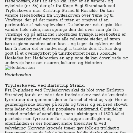
Hedebostien, der i alt er 23 km. lang, er en vandre- og
cykelrute (nr. 86) der går fra Køge Bugt Strandpark ved
Trylleskoven nær Karlstrup Strand til Roskilde. Du kan
vandre Hedebostien fra Trylleskoven over Tune og til
Vindinge, der på det meste af ruten er omgivet af en
perlerække af naturoplevelser. Du behøver naturligvis ikke
vandre hele ruten, men springe den del over som går fra
Vindinge og på asfalt ind i Roskildes bymiljø. Hedebostien er
fint afmærket med vejvisere alle relevante steder, så turen
kan sagtens vandres uden kort - og tager du cyklen, er det
kun få steder det er nødvendigt at trække den. Du kan dog
godt få et oversigtskort på turistkontoret f.eks. i Roskilde.
Ligeledes har Hedebostien en app som du kan downloade og
undervejs høre om naturen, kulturen og historien.
Hedebostien
Trylleskoven ved Karlstrup Strand
Fra P-pladsen ved Trylleskoven skal du blot over Karlstrup
Strandvej før du er inde i den fredede skov med de knudrede
fyrretræer der gennem tiden er formet af vind og vejr. Her er
gennemgående hulveje på kryds og tværs og en bred skovsti,
som leder dig ned til den populære sandstrand. Oprindeligt
bestod området af sandklitter, men i slutningen af 1800-tallet
plantede man fyrretræer for at stoppe sandflugten og
efterhånden er der kommet andre træsorter til ved
selvsåning. Skovens krogede træer gav folk en troldagtig