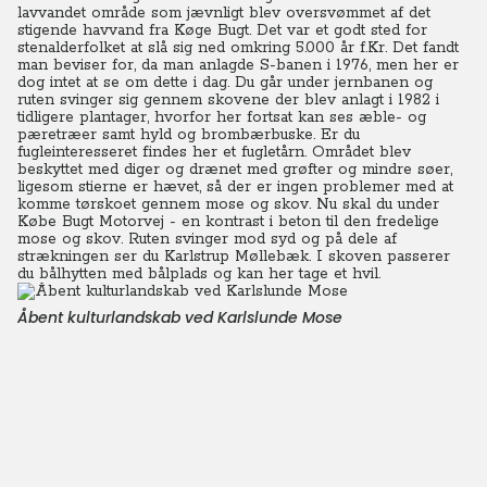
lavvandet område som jævnligt blev oversvømmet af det
stigende havvand fra Køge Bugt. Det var et godt sted for
stenalderfolket at slå sig ned omkring 5.000 år f.Kr. Det fandt
man beviser for, da man anlagde S-banen i 1976, men her er
dog intet at se om dette i dag. Du går under jernbanen og
ruten svinger sig gennem skovene der blev anlagt i 1982 i
tidligere plantager, hvorfor her fortsat kan ses æble- og
pæretræer samt hyld og brombærbuske. Er du
fugleinteresseret findes her et fugletårn. Området blev
beskyttet med diger og drænet med grøfter og mindre søer,
ligesom stierne er hævet, så der er ingen problemer med at
komme tørskoet gennem mose og skov. Nu skal du under
Købe Bugt Motorvej - en kontrast i beton til den fredelige
mose og skov. Ruten svinger mod syd og på dele af
strækningen ser du Karlstrup Møllebæk. I skoven passerer
du bålhytten med bålplads og kan her tage et hvil.
Åbent kulturlandskab ved Karlslunde Mose