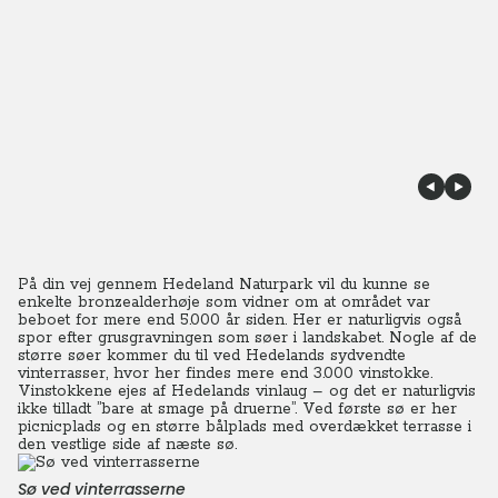
På din vej gennem Hedeland Naturpark vil du kunne se
enkelte bronzealderhøje som vidner om at området var
beboet for mere end 5.000 år siden. Her er naturligvis også
spor efter grusgravningen som søer i landskabet. Nogle af de
større søer kommer du til ved Hedelands sydvendte
vinterrasser, hvor her findes mere end 3.000 vinstokke.
Vinstokkene ejes af Hedelands vinlaug – og det er naturligvis
ikke tilladt ”bare at smage på druerne”. Ved første sø er her
picnicplads og en større bålplads med overdækket terrasse i
den vestlige side af næste sø.
Sø ved vinterrasserne