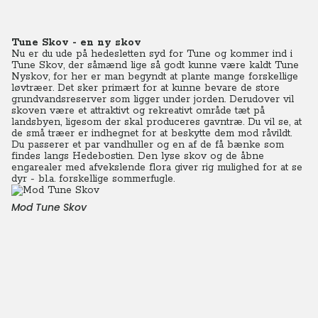
Tune Skov - en ny skov
Nu er du ude på hedesletten syd for Tune og kommer ind i
Tune Skov, der såmænd lige så godt kunne være kaldt Tune
Nyskov, for her er man begyndt at plante mange forskellige
løvtræer. Det sker primært for at kunne bevare de store
grundvandsreserver som ligger under jorden. Derudover vil
skoven være et attraktivt og rekreativt område tæt på
landsbyen, ligesom der skal produceres gavntræ. Du vil se, at
de små træer er indhegnet for at beskytte dem mod råvildt.
Du passerer et par vandhuller og en af de få bænke som
findes langs Hedebostien. Den lyse skov og de åbne
engarealer med afvekslende flora giver rig mulighed for at se
dyr - bl.a. forskellige sommerfugle.
Mod Tune Skov