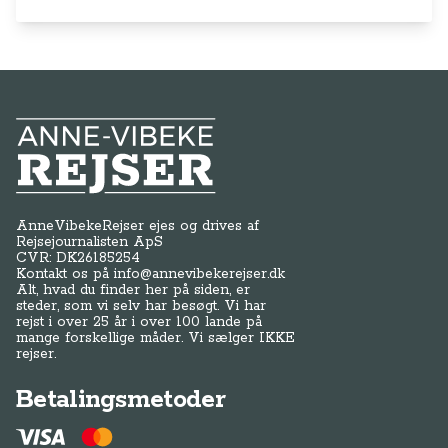
Anne-Vibeke Rejser
AnneVibekeRejser ejes og drives af
Rejsejournalisten ApS
CVR: DK
26185254
Kontakt os på
info@annevibekerejser.dk
Alt, hvad du finder her på siden, er
steder, som vi selv har besøgt. Vi har
rejst i over 25 år i over 100 lande på
mange forskellige måder. Vi sælger IKKE
rejser.
Betalingsmetoder