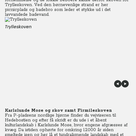
fornemmelse og de lokale beboere kaldte derfor skoven for
Trylleskoven. Ved den børnevenlige strand er her
picnicplads og badebro som leder et stykke ud i det
lavvandede badevand.
Trylleskoven
Karlslunde Mose og skov samt Firmileskoven
Fra P-pladsens nordlige hjørne finder du vejviseren til
Hedebostien og efter få skridt er du ude i et åbent
kulturlandskab i Karlslunde Mose, hvor engene afgræsses af
kvæg. Da istiden ophørte for omkring 12.000 år siden
smeltede isen og her lå et tundralignende landskab med et