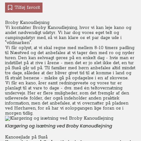
Tilføj favorit
Broby Kanoudlejning
Vi kontakter Broby Kanoudlejning, hvor vi kan leje kano og
andet nødvendigt udstyr. Vi har dog vores eget telt og
campingudstyr med, så vi kan klare os et par dage ude i
"vildmarken".
Vi får oplyst, at vi skal regne med mellem 8-10 timers padling
til Næstved og det anbefales at vi tager den med ro og nyder
turen.
Den kan selvsagt gøres på en enkelt dag - hvis man er
indstillet på at rive i årene - men det er jo slet ikke det, en tur
på Suså går ud på.
Til familier med børn anbefales altid mindst
tre dage, således at der bliver givet tid til at komme i land og
få strakt benene - måske gå på opdagelse i en af skovene.
Vi får en kano, årer samt redningsveste og vores tur er
planlagt til at vare to dage - dvs. med én teltovernatning
undervejs.
Her er flere muligheder, som det fremgår af den
udleverede folder, der også indeholder anden praktisk
information, men det anbefales, at vi overnatter på pladsen
ved Hørhaven, for så har vi solopgangen lige foran os i
morgen tidlig.
Klargøring og isætning ved Broby Kanoudlejning
Kanosejlads på Suså