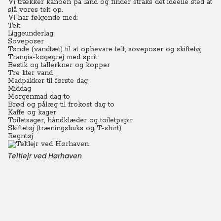
Vi trækker kanoen på land og finder straks det ideelle sted at
slå vores telt op.
Vi har følgende med:
Telt
Liggeunderlag
Soveposer
Tønde (vandtæt) til at opbevare telt, soveposer og skiftetøj
Trangia-kogegrej med sprit
Bestik og tallerkner og kopper
Tre liter vand
Madpakker til første dag
Middag
Morgenmad dag to
Brød og pålæg til frokost dag to
Kaffe og kager
Toiletsager, håndklæder og toiletpapir
Skiftetøj (træningsbuks og T-shirt)
Regntøj
Teltlejr ved Hørhaven