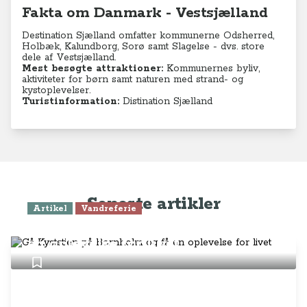
Fakta om Danmark - Vestsjælland
Destination Sjælland omfatter kommunerne Odsherred,
Holbæk, Kalundborg, Sorø samt Slagelse - dvs. store
dele af Vestsjælland.
Mest besøgte attraktioner:
Kommunernes byliv,
aktiviteter for børn samt naturen med strand- og
kystoplevelser.
Turistinformation:
Distination Sjælland
Seneste artikler
Artikel
Vandreferie
Gå Kyststien på Bornholm og få
en oplevelse for livet