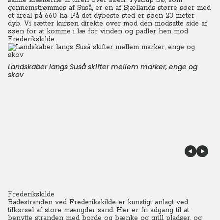
samle kræfterne til turen over søen. Tystrup Sø, som
gennemstrømmes af Suså, er en af Sjællands større søer med
et areal på 660 ha. På det dybeste sted er søen 23 meter
dyb.
Vi sætter kursen direkte over mod den modsatte side af
søen for at komme i læ for vinden og padler hen mod
Frederikskilde.
Landskaber langs Suså skifter mellem marker, enge og
skov
Frederikskilde
Badestranden ved Frederikskilde er kunstigt anlagt ved
tilkørsel af store mængder sand. Her er fri adgang til at
benytte stranden med borde og bænke og grill pladser, og