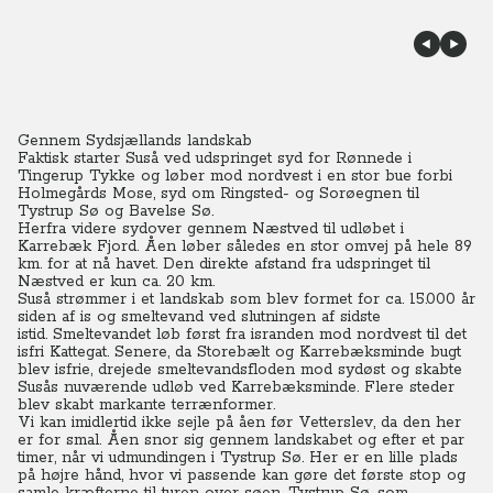
Gennem Sydsjællands landskab
Faktisk starter Suså ved udspringet syd for Rønnede i
Tingerup Tykke og løber mod nordvest i en stor bue forbi
Holmegårds Mose, syd om Ringsted- og Sorøegnen til
Tystrup Sø og Bavelse Sø.
Herfra videre sydover gennem Næstved til udløbet i
Karrebæk Fjord. Åen løber således en stor omvej på hele 89
km. for at nå havet. Den direkte afstand fra udspringet til
Næstved er kun ca. 20 km.
Suså strømmer i et landskab som blev formet for ca. 15.000 år
siden af is og smeltevand ved slutningen af sidste
istid.
S
meltevandet løb først fra isranden mod nordvest til det
isfri Kattegat.
Senere, da Storebælt og Karrebæksminde bugt
blev isfrie, drejede smeltevandsfloden mod sydøst og skabte
Susås nuværende udløb ved Karrebæksminde. Flere steder
blev skabt markante terrænformer.
Vi kan imidlertid ikke sejle på åen før Vetterslev, da den her
er for smal. Åen snor sig gennem landskabet og efter et par
timer, når vi udmundingen i Tystrup Sø. Her er en lille plads
på højre hånd, hvor vi passende kan gøre det første stop og