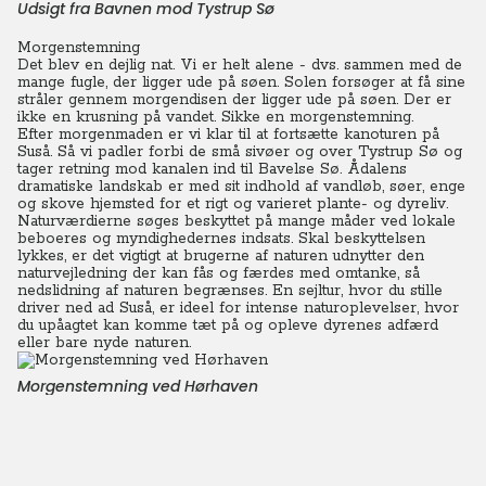
Udsigt fra Bavnen mod Tystrup Sø
Morgenstemning
Det blev en dejlig nat.
Vi er helt alene - dvs. sammen med de
mange fugle, der ligger ude på søen.
Solen forsøger at få sine
stråler gennem morgendisen der ligger ude på søen. Der er
ikke en krusning på vandet. Sikke en morgenstemning.
Efter morgenmaden er vi klar til at fortsætte kanoturen på
Suså. Så vi padler forbi de små sivøer og over Tystrup Sø og
tager retning mod kanalen ind til Bavelse Sø. Ådalens
dramatiske landskab er med sit indhold af vandløb, søer, enge
og skove hjemsted for et rigt og varieret plante- og dyreliv.
Naturværdierne søges beskyttet på mange måder ved lokale
beboeres og myndighedernes indsats. Skal beskyttelsen
lykkes, er det vigtigt at brugerne af naturen udnytter den
naturvejledning der kan fås og færdes med omtanke, så
nedslidning af naturen begrænses. En sejltur, hvor du stille
driver ned ad Suså, er ideel for intense naturoplevelser, hvor
du upåagtet kan komme tæt på og opleve dyrenes adfærd
eller bare nyde naturen.
Morgenstemning ved Hørhaven