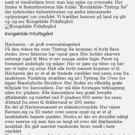
samt et vandrehjem hvor man kan spise og overnatte. Her
findes vi Naturstyrelsens lille folder "Konkskilde-Tystrup Sø"
der indeholder turbeskrivelser og andre interessante
oplysninger om området. Vi trækker kanoen på land og går
op og ser Kongskilde Friluftsgård.
Kongskilde Friluftsgård
Hørhaven - et godt overnatningssted
På den videre tur over Tystrup Sø kommer vi forbi flere
steder, hvor fiskerne har opsat garn. Her holder skarven
selvsagt også til. Men vi ser mange andre fugle. Først og
fremmest andefugle og måger. Her er gæs og viber og her
ser vi hejre og ørne. Helt ude forbi næsset kommer vi til
Hørhaven der er et af de fredede områder ved søen, som fra
landsbyen Vindstrup strækker sig ud i Tystrup Sø. Over for
ligger Næsbyholm Storskov.
Her findes en offentlig gratis
teltplads for kanosejlere. Der må ikke foretages teltslagning
uden for pladsen. Alle kanosejlere kan gratis benytte
affaldsstativ og toilettet ved P-pladsen 500 meter fra søen.
Afstand fra søen til drikkevand er 200 meter.
En del af Hørhavenæsset er statsskovområde. Her rejser
Bavnen sig ca. 50 meter over søens spejl og er et af
landskabets højeste punkter. Herfra er der en storslået udsigt
over søerne og man kan se langt ud over det Sjællandske
landskab. En gult mærket vandrerute fører rundt i hele
området.