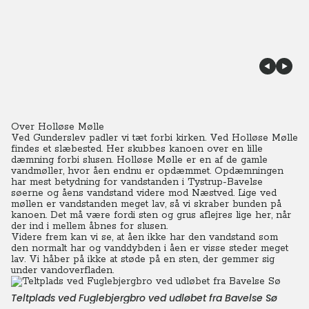
Over Holløse Mølle
Ved Gunderslev padler vi tæt forbi kirken. Ved Holløse Mølle
findes et slæbested. Her skubbes kanoen over en lille
dæmning forbi slusen.
Holløse Mølle er en af de gamle
vandmøller, hvor åen endnu er opdæmmet. Opdæmningen
har mest betydning for vandstanden i Tystrup-Bavelse
søerne og åens vandstand videre mod Næstved. Lige ved
møllen er vandstanden meget lav, så vi skraber bunden på
kanoen. Det må være fordi sten og grus aflejres lige her, når
der ind i mellem åbnes for slusen.
Videre frem kan vi se, at åen ikke har den vandstand som
den normalt har og vanddybden i åen er visse steder meget
lav.
Vi håber på ikke at støde på en sten, der gemmer sig
under vandoverfladen.
Teltplads ved Fuglebjergbro ved udløbet fra Bavelse Sø