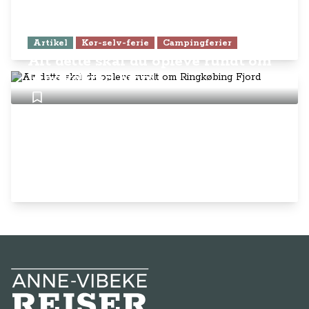
Artikel
Kør-selv-ferie
Campingferier
Alt dette skal du opleve rundt om
Ringkøbing Fjord
Anne-Vibeke Rejser