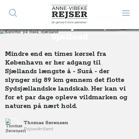
Søg
Åbn 
Anne-Vibeke Rejser
din genvej til store oplevelser
Kanotur på Suså,
Destinationer
Europa
Danmark
Kanotur på Suså, Sjælland
Sjælland
Mindre end en times kørsel fra
København er her adgang til
Sjællands længste å - Suså - der
slynger sig 89 km gennem det flotte
Sydsjællandske landskab. Her kan vi
for et par dage opleve vildmarken og
naturen på nært hold.
Thomas Sørensen
Rejseskribent