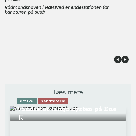
Rådmandshaven i Næstved er endestationen for
kanoturen på Suså
Læs mere
Artikel
Vandreferie
Vandretur langs kysten på Enø