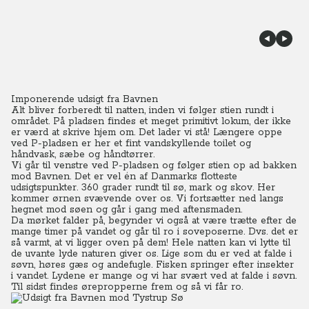
Imponerende udsigt fra Bavnen
Alt bliver forberedt til natten, inden vi følger stien rundt i
området. På pladsen findes et meget primitivt lokum, der ikke
er værd at skrive hjem om. Det lader vi stå! Længere oppe
ved P-pladsen er her et fint vandskyllende toilet og
håndvask, sæbe og håndtørrer.
Vi går til venstre ved P-pladsen og følger stien op ad bakken
mod Bavnen. Det er vel én af Danmarks flotteste
udsigtspunkter. 360 grader rundt til sø, mark og skov.
Her
kommer ørnen svævende over os. Vi fortsætter ned langs
hegnet mod søen og går i gang med aftensmaden.
Da mørket falder på, begynder vi også at være trætte efter de
mange timer på vandet og går til ro i soveposerne. Dvs. det er
så varmt, at vi ligger oven på dem! Hele natten kan vi lytte til
de uvante lyde naturen giver os. Lige som du er ved at falde i
søvn, høres gæs og andefugle. Fisken springer efter insekter
i vandet.
Lydene er mange og vi har svært ved at falde i søvn.
Til sidst findes ørepropperne frem og så vi får ro.