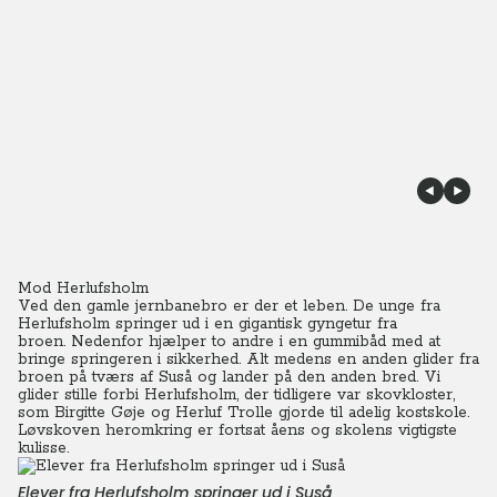
Mod Herlufsholm
Ved den gamle jernbanebro er der et leben. De unge fra
Herlufsholm springer ud i en gigantisk gyngetur fra
broen.
Nedenfor hjælper to andre i en gummibåd med at
bringe springeren i sikkerhed. Alt medens en anden glider fra
broen på tværs af Suså og lander på den anden bred. Vi
glider stille forbi Herlufsholm, der tidligere var skovkloster,
som Birgitte Gøje og Herluf Trolle gjorde til adelig kostskole.
Løvskoven heromkring er fortsat åens og skolens vigtigste
kulisse.
Elever fra Herlufsholm springer ud i Suså