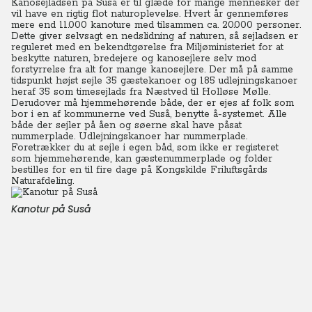
Kanosejladsen på Suså er til glæde for mange mennesker der
vil have en rigtig flot naturoplevelse.
Hvert år gennemføres
mere end 11.000 kanoture med tilsammen ca. 20.000 personer.
Dette giver selvsagt en nedslidning af naturen, så sejladsen er
reguleret med en bekendtgørelse fra Miljøministeriet for at
beskytte naturen, bredejere og kanosejlere selv mod
forstyrrelse fra alt for mange kanosejlere.
Der må på samme
tidspunkt højst sejle 35 gæstekanoer og 185 udlejningskanoer
heraf 35 som timesejlads fra Næstved til Holløse Mølle.
Derudover må hjemmehørende både, der er ejes af folk som
bor i en af kommunerne ved Suså, benytte å-systemet. Alle
både der sejler på åen og søerne skal have påsat
nummerplade. Udlejningskanoer har nummerplade.
Foretrækker du at sejle i egen båd, som ikke er registeret
som hjemmehørende, kan gæstenummerplade og folder
bestilles for en til fire dage på Kongskilde Friluftsgårds
Naturafdeling.
Kanotur på Suså