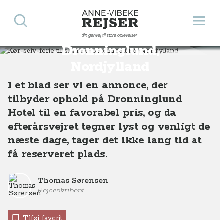
Søg
Åbn 
Anne-Vibeke Rejser
Kør-selv-ferie til skønne
din genvej til store oplevelser
Destinationer
Europa
Danmark
Kør-selv-ferie til skønne Dronninglund, Nordjylland
Dronninglund,
Nordjylland
I et blad ser vi en annonce, der
tilbyder ophold på Dronninglund
Hotel til en favorabel pris, og da
efterårsvejret tegner lyst og venligt de
næste dage, tager det ikke lang tid at
få reserveret plads.
Thomas Sørensen
Rejseskribent
Tilføj favorit