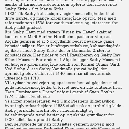
blev rig og der blev i årene 1462 til 1472 bygget et kloster til
munke af karmeliterordenen, som opførte den nuværende
Sæby Kirke - Sct. Mariæ Kirke.
I 1524 fik Sæby købstadsprivilegier med rettigheder til at
drive handel og mange købmandsgårde opstod. Men med
reformationen i 1536 forsvandt munkene og interessen for
Sæby faldt gradvist.
Fra Sæby Havn med statuen "Fruen fra Havet" skabt af
kunstneren Marit Benthe Nordheim spadserer vi op ad
Algade gennem et af Nordjyllands bedst bevarede gamle
købstadsmiljøer. Her er bindingsværkshuse, købmandsgårde
og ikke mindst Sæby Kirke, der er Danmarks 2. største
købstadskirke. Her finder vi også Ravsliberen og Sæby Rav
Sliberi Museum. For enden af Algade ligger Sæby Museum i
en tidligere købmandsgårde kendt som Konsul Ørums Gård.
Ved Sæby Å ses Sæby Vandmølle (privat bolig), der
oprindelig blev etableret i 1640, men har sit nuværende
udseende fra 1710.
Vi krydser hovedvejen og spadserer hen ad gågaden med
gode indkøbsmuligheder til torvet med en lille fontæne, hvor
"Den Tænksomme Dreng" udført i granit af Sven Bovln i
1974, sidder afventende.
Vi slutter spadsereturen ved Ulrik Plesners Kildepavillon,
hvor teglværksarbejdere i 1883 stødte på en jernholdig kilde -
Sæby Jernkilde. Herfra blev mineralholdigt og
helsebringende vand hentet op og skabte grundlaget for
1800-tallets kurophold i Sæby.
Den selvguidede tur kan fortsættes gennem skoven mod