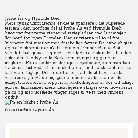
Jyske Ås og Nymølle Bæk
Mere fysisk udfordrende er det at spadsere i det kuperede
terræn i den nordlige del af Jyske Ås ved Nymølle Bæk,
hvor vandreruterne starter på rastepladsen ved landevejen
lidt nord for byen Brønden. Her er ruterne på to til fire
kilometer fint mærket med forskellige farver. De dybe slugter
og stejle skrænter er skabt gennem århundreder, ved at
vandløb har gnavet sig ned i det blødeste materiale. I bunden
risler den lille Nymølle Bæk, som slynger sig gennem
slugterne. Flere steder er der opsat hjælpetov, som man kan
holde sig fast ved, når man skal op og ned ad skrænterne der
kan være fugtige. Det er derfor en god ide at have solide
vandresko på. På de fugtigste områder i dalbunden er der
udlagt træbroer. Fra toppen af bakkedragene er der vid udsigt
udover landskabet, mens musvågerne skriger over hovederne
på os og med udslåede vinger stiger til vejrs med vindens
opdrift.
På en bakke i Jyske Ås