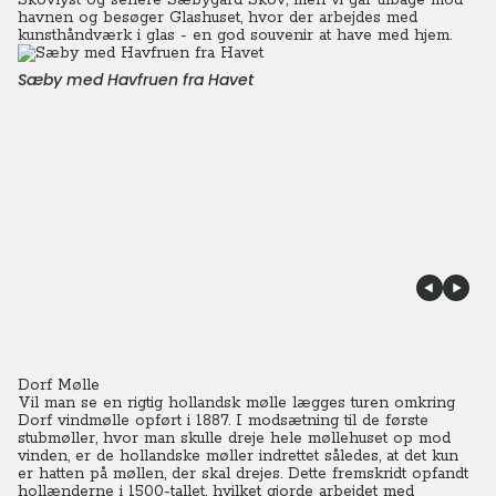
Skovlyst og senere Sæbygård Skov, men vi går tilbage mod
havnen og besøger Glashuset, hvor der arbejdes med
kunsthåndværk i glas - en god souvenir at have med hjem.
Sæby med Havfruen fra Havet
Dorf Mølle
Vil man se en rigtig hollandsk mølle lægges turen omkring
Dorf vindmølle opført i 1887.
I modsætning til de første
stubmøller, hvor man skulle dreje hele møllehuset op mod
vinden, er de hollandske møller indrettet således, at det kun
er hatten på møllen, der skal drejes. Dette fremskridt opfandt
hollænderne i 1500-tallet, hvilket gjorde arbejdet med