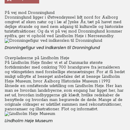
På vej mod Dronninglund
Dronninglund ligger i Østvendsyssel lidt nord for Aalborg
omgivet af skøn natur og i læ af Jyske Ås, tæt på havet med
dejlige strande og med nem adgang til kulturelle og historiske
turistattraktioner. Og da vi på vej mod Dronninglund kommer
sydfra, gør vi ophold ved Lindholm Høje i Nørresundby.
Dronningefigur ved indkørslen til Dronninglund
Gravpladserne på Lindholm Høje
På Lindholm Høje finder vi et af Danmarks største
fortidsminder med omkring 700 brandgrave fra jernalderen
og vikingetiden med forskellige stensætninger. For at få bedst
muligt udbytte af besøget anbefales det at besøge Lindholm
Høje Museum, hvor Aalborg Historiske Museum i 1992
åbnede en omfattende udstilling om Lindholm Høje.
Her kan
man se hvordan landsbyerne, som engang har ligget her, har
set ud, hvordan indbyggerne gik klædt, hvilke redskaber de
benyttede og hvordan man begravede de døde. Mange af de
originale oldsager er udstillet sammen med rekonstruktioner,
panoramaer og illustrationer. Flot og informativt.
Lindholm Høje Museum