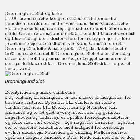
Dronninglund Slot og kirke
I 1100-årene oprette kongen et kloster til nonner fra
benediktinerordenen med navnet Hundslund Kloster. Dette
kloster voksede sig stort og rigt med mere end ti tilhørende
gårde. Under reformationen i 1500-årene led klostret overlast
og blev nedlagt som kloster. Herefter fik bygningerne flere
prominente ejere.
Blandt dem var Kong Christian den 5.'s
Dronning Charlotte Amalie (1650-1714), der købte stedet i
1690 og omdøbte det til Dronninglund Slot. Slottet, der i dag
drives som hotel og kursuscenter, er bygget sammen med
den gamle klosterkirke - Dronninglund Slotskirke - og er et
besøg værd.
Dronninglund Slot
Eventyrstien og andre vandreture
I og omkring Dronninglund er der masser af muligheder for
traveture i naturen. Byen har bl.a. etableret en række
vandreruter, hvor bl.a. Eventyrstien og Naturstien kan
anbefales og er let gået.
Eventyrstien snor sig gennem
bøgeskoven og undervejs er opstillet forskellige skulpturer
og skilte med små eventyr - lige noget for børnene - ligesom
der er etableret kondibaner med mulighed for forskellige
øvelser undervejs. Naturstien går omkring Møllesøen, hvor
også den tidligere vandmølle Øster Mølle kan ses. Der er dog