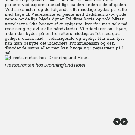
til de mange gæsters biler, men der er mulighed for at
parkere ved supermarkedet lige på den anden side af gaden.
Ved ankomsten og de følgende eftermiddage bydes på kaffe
med kage til. Værelserne er pæne med fladskærms-tv, gode
senge og dejlige bløde dyner. På disse korte ophold bliver
værelserne ikke besøgt af stuepigerne, hvorfor man selv må
rede seng og evt. skifte håndklæder. Vi orienterer os i byen,
inden der bydes på en tre retters middagsbuffet med god,
gedigen dansk mad - velsmagende og rigeligt. Har man lyst,
kan man benytte det indendørs svømmebassin og den
tilstødende sauna eller man kan hygge sig i pejsestuen på 1.
sal.
I restauranten hos Dronninglund Hotel