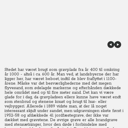
Stedet har været brugt som gravplads fra år 400 til omkring
år 1000 - altså i ca. 600 år. Man ved, at landsbyerne der har
ligger her, har været beboet, indtil de blev fraflyttet i 1100-
årene. Måske var det besværlighederne med det megen
flyvesand, som ødelagde markerne og efterhånden dækkede
hele området med op til fire meter sand.
Det kan vi være
glade for i dag, da gravpladsen ellers kunne have været endt
som stenbrud og stenene knust og brugt til hus- eller
vejbyggeri. Allerede i 1889 vidste man, at der lå noget
interessant skjult under sandet, men udgravningen skete først i
1952-58 og afdækkede 41 jordfæstegrave, der ikke var
dækket med gravstene. De øvrige grave er alle brandgrave
med stensætninger, hvor den døde i forbindelse med