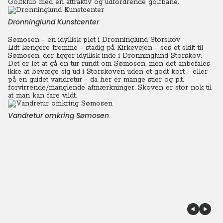
Golfklub med en attraktiv og udfordrende golfbane.
Dronninglund Kunstcenter
Sømosen - en idyllisk plet i Dronninglund Storskov
Lidt længere fremme - stadig på Kirkevejen - ses et skilt til
Sømosen, der ligger idyllisk inde i Dronninglund Storskov.
Det er let at gå en tur rundt om Sømosen, men det anbefales
ikke at bevæge sig ud i Storskoven uden et godt kort - eller
på en guidet vandretur - da her er mange stier og p.t.
forvirrende/manglende afmærkninger.
Skoven er stor nok til
at man kan fare vildt.
Vandretur omkring Sømosen