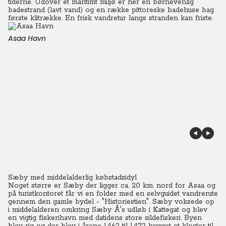
tiderne. Udover et maritimt miljø er her en børnevenlig
badestrand (lavt vand) og en række pittoreske badehuse bag
første klitrække. En frisk vandretur langs stranden kan friste.
Asaa Havn
Sæby med middelalderlig købstadsidyl
Noget større er Sæby der ligger ca. 20 km. nord for Asaa og
på turistkontoret får vi en folder med en selvguidet vandrerute
gennem den gamle bydel - "Historiestien".
Sæby voksede op
i middelalderen omkring Sæby Å's udløb i Kattegat og blev
en vigtig fiskerihavn med datidens store sildefiskeri. Byen