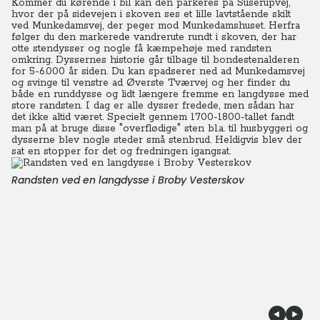
Kommer du kørende i bil kan den parkeres på Suserupvej,
hvor der på sidevejen i skoven ses et lille lavtstående skilt
ved Munkedamsvej, der peger mod Munkedamshuset. Herfra
følger du den markerede vandrerute rundt i skoven, der har
otte stendysser og nogle få kæmpehøje med randsten
omkring. Dyssernes historie går tilbage til bondestenalderen
for 5-6.000 år siden. Du kan spadserer ned ad Munkedamsvej
og svinge til venstre ad Øverste Tværvej og her finder du
både en runddysse og lidt længere fremme en langdysse med
store randsten. I dag er alle dysser fredede, men sådan har
det ikke altid været. Specielt gennem 1700-1800-tallet fandt
man på at bruge disse "overflødige" sten bl.a. til husbyggeri og
dysserne blev nogle steder små stenbrud. Heldigvis blev der
sat en stopper for det og fredningen igangsat.
Randsten ved en langdysse i Broby Vesterskov