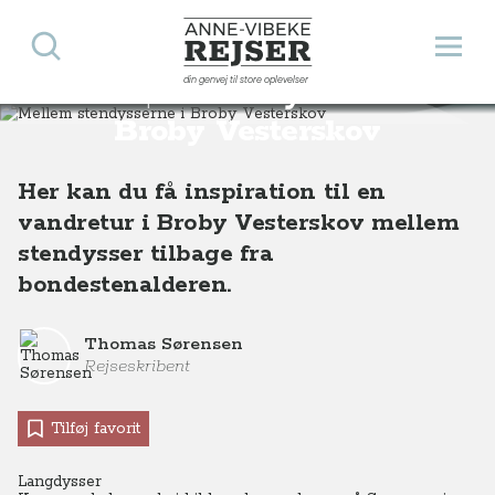
Søg
Åbn 
Anne-Vibeke Rejser
din genvej til store oplevelser
Mellem stendysserne i
Destinationer
Europa
Danmark
Mellem stendysserne i Broby Vesterskov
Broby Vesterskov
Her kan du få inspiration til en
vandretur i Broby Vesterskov mellem
stendysser tilbage fra
bondestenalderen.
Thomas Sørensen
Rejseskribent
Tilføj favorit
Langdysser