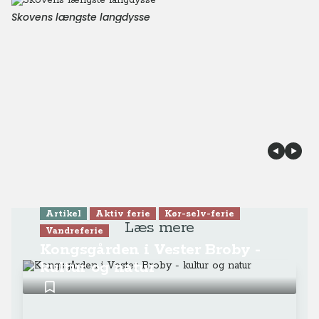
Skovens længste langdysse
Artikel
Aktiv ferie
Kør-selv-ferie
Læs mere
Vandreferie
Kongsgården i Vester Broby -
kultur og natur