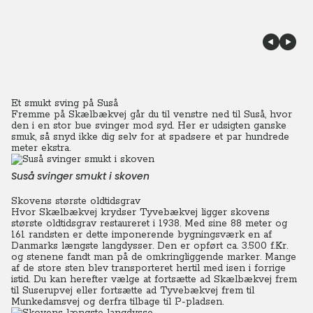
Et smukt sving på Suså
Fremme på Skælbækvej går du til venstre ned til Suså, hvor
den i en stor bue svinger mod syd. Her er udsigten ganske
smuk, så snyd ikke dig selv for at spadsere et par hundrede
meter ekstra.
Suså svinger smukt i skoven
Skovens største oldtidsgrav
Hvor Skælbækvej krydser Tyvebækvej ligger skovens
største oldtidsgrav restaureret i 1938. Med sine 88 meter og
161 randsten er dette imponerende bygningsværk en af
Danmarks længste langdysser. Den er opført ca. 3.500 f.Kr.
og stenene fandt man på de omkringliggende marker.
Mange
af de store sten blev transporteret hertil med isen i forrige
istid. Du kan herefter vælge at fortsætte ad Skælbækvej frem
til Suserupvej eller fortsætte ad Tyvebækvej frem til
Munkedamsvej og derfra tilbage til P-pladsen.