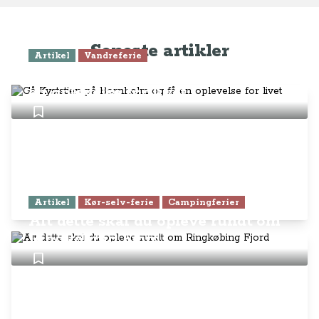
Seneste artikler
Artikel
Vandreferie
Gå Kyststien på Bornholm og få
en oplevelse for livet
Artikel
Kør-selv-ferie
Campingferier
Alt dette skal du opleve rundt om
Ringkøbing Fjord