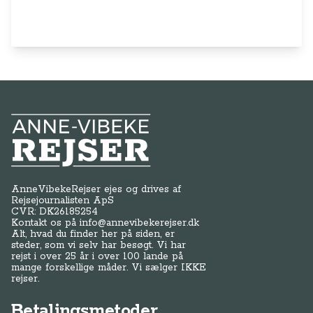
Anne-Vibeke Rejser
AnneVibekeRejser ejes og drives af
Rejsejournalisten ApS
CVR: DK
26185254
Kontakt os på
info@annevibekerejser.dk
Alt, hvad du finder her på siden, er
steder, som vi selv har besøgt. Vi har
rejst i over 25 år i over 100 lande på
mange forskellige måder. Vi sælger IKKE
rejser.
Betalingsmetoder