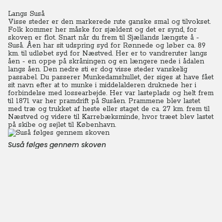
Langs Suså
Visse steder er den markerede rute ganske smal og tilvokset.
Folk kommer her måske for sjældent og det er synd, for
skoven er flot. Snart når du frem til Sjællands længste å -
Suså. Åen har sit udspring syd for Rønnede og løber ca. 89
km. til udløbet syd for Næstved. Her er to vandreruter langs
åen - en oppe på skråningen og en længere nede i ådalen
langs åen. Den nedre sti er dog visse steder vanskelig
passabel. Du passerer Munkedamshullet, der siges at have fået
sit navn efter at to munke i middelalderen druknede her i
forbindelse med lossearbejde.
Her var lasteplads og helt frem
til 1871 var her pramdrift på Susåen. Prammene blev lastet
med træ og trukket af heste eller staget de ca. 27 km. frem til
Næstved og videre til Karrebæksminde, hvor træet blev lastet
på skibe og sejlet til København.
Suså følges gennem skoven