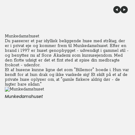
Munkedamshuset
Du passerer et par idyllisk beliggende huse med stråtag, der
er i privat eje og kommer frem til Munkedamshuset. Efter en
brand i 1997 er huset genopbygget - udvendigt i gammel stil -
og benyttes nu af Sorø Akademi som kursusejendom. Med
den flotte udsigt er det et fint sted at spise din medbragte
frokost - udenfor.
Et af husene kunne ligne det som "Billemor" boede i. Hun var
kendt for at hun drak og ikke vaskede sig! Et skilt på et af de
private huse oplyser om, at "gamle fiskere aldrig dør - de
lugter bare sådan."
Munkedamshuset