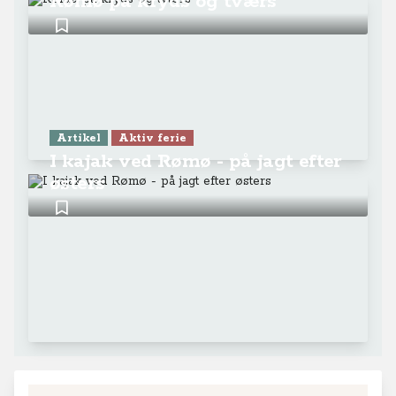
Rømø på kryds og tværs
Artikel
Aktiv ferie
I kajak ved Rømø - på jagt efter
østers