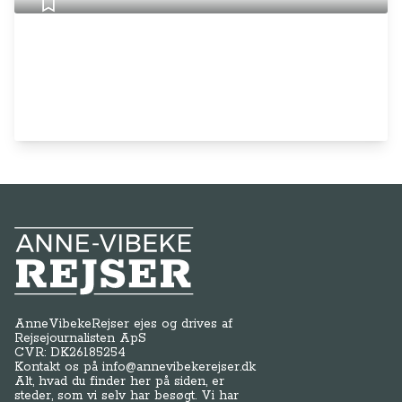
Anne-Vibeke Rejser
AnneVibekeRejser ejes og drives af
Rejsejournalisten ApS
CVR: DK
26185254
Kontakt os på
info@annevibekerejser.dk
Alt, hvad du finder her på siden, er
steder, som vi selv har besøgt. Vi har