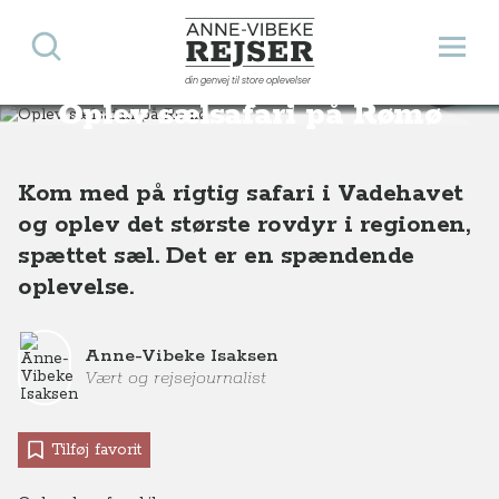
Søg
Åbn 
Anne-Vibeke Rejser
din genvej til store oplevelser
Destinationer
Europa
Danmark
Oplev sælsafari på Rømø
Oplev sælsafari på Rømø
Kom med på rigtig safari i Vadehavet
og oplev det største rovdyr i regionen,
spættet sæl. Det er en spændende
oplevelse.
Anne-Vibeke Isaksen
Vært og rejsejournalist
Tilføj favorit