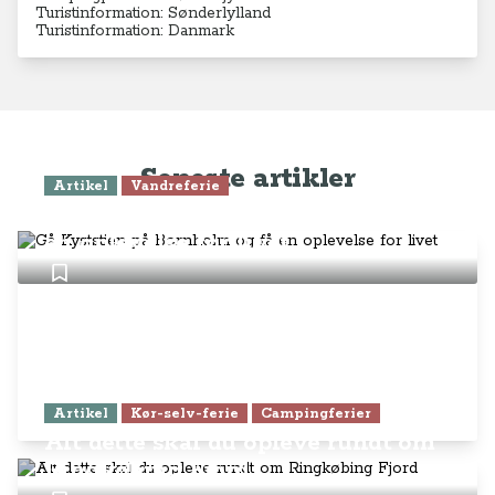
Turistinformation: Sønderlylland
Turistinformation: Danmark
Seneste artikler
Artikel
Vandreferie
Gå Kyststien på Bornholm og få
en oplevelse for livet
Artikel
Kør-selv-ferie
Campingferier
Alt dette skal du opleve rundt om
Ringkøbing Fjord