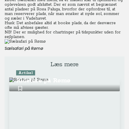
køber SælSafari med menu, så er maden klar til hjemturen og
oplevelsen godt afsluttet. Der er som nævnt et begrænset
antal pladser på Rosa Paluga, hvorfor der opfordres til, at
man reserverer plads, når man ønsker at nyde sol, sommer
og sæler i Vadehavet.
Husk: Det anbefales altid at booke plads, da der desværre
ofte må afvises gæster.
NB! Der er mulighed for chartringer på tidspunkter uden for
sejlplanen.
Sælsafari på Rømø
Læs mere
Artikel
Rideture på Rømø