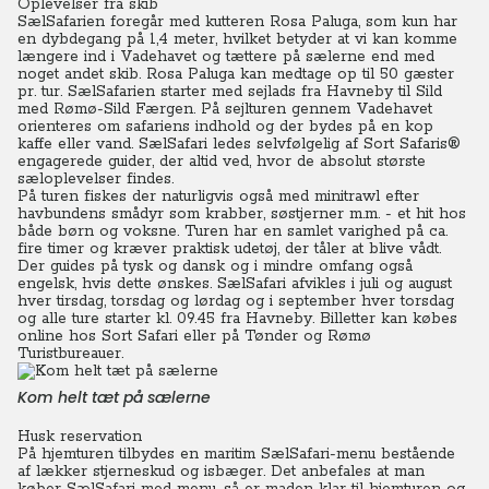
Oplevelser fra skib
SælSafarien foregår med kutteren Rosa Paluga, som kun har
en dybdegang på 1,4 meter, hvilket betyder at vi kan komme
længere ind i Vadehavet og tættere på sælerne end med
noget andet skib. Rosa Paluga kan medtage op til 50 gæster
pr. tur. SælSafarien starter med sejlads fra Havneby til Sild
med Rømø-Sild Færgen. På sejlturen gennem Vadehavet
orienteres om safariens indhold og der bydes på en kop
kaffe eller vand. SælSafari ledes selvfølgelig af Sort Safaris®
engagerede guider, der altid ved, hvor de absolut største
sæloplevelser findes.
På turen fiskes der naturligvis også med minitrawl efter
havbundens smådyr som krabber, søstjerner m.m. - et hit hos
både børn og voksne. Turen har en samlet varighed på ca.
fire timer og kræver praktisk udetøj, der tåler at blive vådt.
Der guides på tysk og dansk og i mindre omfang også
engelsk, hvis dette ønskes. SælSafari afvikles i juli og august
hver tirsdag, torsdag og lørdag og i september hver torsdag
og alle ture starter kl. 09.45 fra Havneby. Billetter kan købes
online hos Sort Safari eller på Tønder og Rømø
Turistbureauer.
Kom helt tæt på sælerne
Husk reservation
På hjemturen tilbydes en maritim SælSafari-menu bestående
af lækker stjerneskud og isbæger.
Det anbefales at man