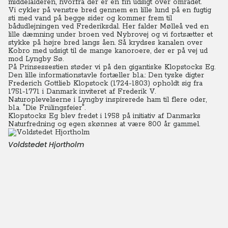
middelalderen, hvorfra der er en fin udsigt over området.
Vi cykler på venstre bred gennem en lille lund på en fugtig
sti med vand på begge sider og kommer frem til
bådudlejningen ved Frederiksdal. Her falder Mølleå ved en
lille dæmning under broen ved Nybrovej og vi fortsætter et
stykke på højre bred langs åen.
Så krydses kanalen over
Kobro med udsigt til de mange kanoroere, der er på vej ud
mod Lyngby Sø.
På Prinsessestien støder vi på den gigantiske Klopstocks Eg.
Den lille informationstavle fortæller bl.a.: Den tyske digter
Frederich Gottlieb Klopstock (1724-1803) opholdt sig fra
1751-1771 i Danmark inviteret af Frederik V.
Naturoplevelserne i Lyngby inspirerede ham til flere oder,
bl.a. "Die Frülingsfeier".
Klopstocks Eg blev fredet i 1958 på initiativ af Danmarks
Naturfredning og egen skønnes at være 800 år gammel.
Voldstedet Hjortholm