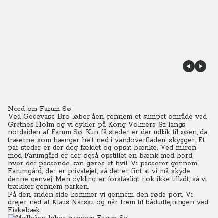
Nord om Farum Sø
Ved Gedevase Bro løber åen gennem et sumpet område ved
Grethes Holm og vi cykler på Kong Volmers Sti langs
nordsiden af Farum Sø. Kun få steder er der udkik til søen, da
træerne, som hænger helt ned i vandoverfladen, skygger. Et
par steder er der dog fældet og opsat bænke.
Ved muren
mod Farumgård er der også opstillet en bænk med bord,
hvor der passende kan gøres et hvil. Vi passerer gennem
Farumgård, der er privatejet, så det er fint at vi må skyde
denne genvej. Men cykling er forståeligt nok ikke tilladt, så vi
trækker gennem parken.
På den anden side kommer vi gennem den røde port. Vi
drejer ned af Klaus Narssti og når frem til bådudlejningen ved
Fiskebæk.