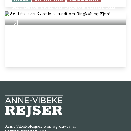
Alt dette skal du opleve rundt om
Ringkøbing Fjord
Anne-Vibeke Rejser
AnneVibekeRejser ejes og drives af