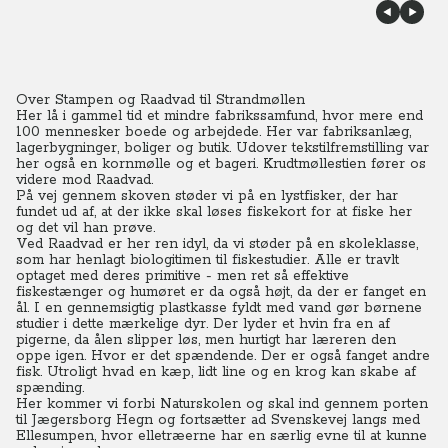
Over Stampen og Raadvad til Strandmøllen
Her lå i gammel tid et mindre fabrikssamfund, hvor mere end
100 mennesker boede og arbejdede. Her var fabriksanlæg,
lagerbygninger, boliger og butik. Udover tekstilfremstilling var
her også en kornmølle og et bageri. Krudtmøllestien fører os
videre mod Raadvad.
På vej gennem skoven støder vi på en lystfisker, der har
fundet ud af, at der ikke skal løses fiskekort for at fiske her
og det vil han prøve.
Ved Raadvad er her ren idyl, da vi støder på en skoleklasse,
som har henlagt biologitimen til fiskestudier. Alle er travlt
optaget med deres primitive - men ret så effektive
fiskestænger og humøret er da også højt, da der er fanget en
ål. I en gennemsigtig plastkasse fyldt med vand gør børnene
studier i dette mærkelige dyr.
Der lyder et hvin fra en af
pigerne, da ålen slipper løs, men hurtigt har læreren den
oppe igen. Hvor er det spændende. Der er også fanget andre
fisk. Utroligt hvad en kæp, lidt line og en krog kan skabe af
spænding.
Her kommer vi forbi Naturskolen og skal ind gennem porten
til Jægersborg Hegn og fortsætter ad Svenskevej langs med
Ellesumpen, hvor elletræerne har en særlig evne til at kunne