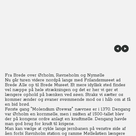
Fra Brede over Ørholm, Ravneholm og Nymølle
Nu går turen videre nordpå langs med Frilandsmuseet ad
Brede Alle op til Brede Museet. Et mere idyllisk sted findes
vel næppe på hele strækningen og det er her vi gør et
længere ophold på bænken ved søen. Straks vi sætter os
kommer ænder og svaner svømmende mod os i håb om at få
en bid brød.
Første gang "Molendium Ørewaz" nævnes er i 1370. Dengang
var Ørholm en kornmølle, men i midten af 1500-tallet blev
der på kongens ordre anlagt en krudtmølle. Dengang havde
man god brug for krudt til krigene.
Man kan vælge at cykle langs jernbanen på venstre side af
åen forbi Ravnholm station og ramme Mølleåstien længere