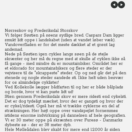
Nørreskov og Frederiksdal Storskov
Vi følger Søstien på søens sydlige bred. Caspars Dam ligger
smukt lidt oppe i landskabet (uden at vandet løber væk).
Vandoverfladen er for det meste dækket af et grønt lag
andemad.
Nede på Søstien igen cykles langs søen på de stejle
skrænter og her må du regne med at skulle af cyklen ikke så
få gange - med mindre du er mountainbiker. Området her er
et eldorado for mountainsbikers og flere steder er der
vejvisere til de "skrappeste" steder. Op og ned går det på den
stenede og nogle steder sandede sti. Ikke helt uden besvær
for os almindelige cyklister!
Ved Kollekolle lægger bådfarten til og her er både bålplads
og borde, hvor vi kan puste lidt ud!
Stien gennem Frederiksdals skov er mere ridesti end cykelsti.
Det er dog tydeligt mærket, hvor der er gangsti og hvor der
er cykel/ridesti. Også her må vi trække cyklerne en del af
strækningen. Her højt oppe over vandspejlet fornemmes
istidens enorme indvirkning på dannelsen af hele geografien.
Vi er 30 meter oppe på skrænten over Furesø - Danmarks
dybeste sø - der er 38 meter dyb.
Hele Mølleådalen blev skabt for mere end 12.000 år siden