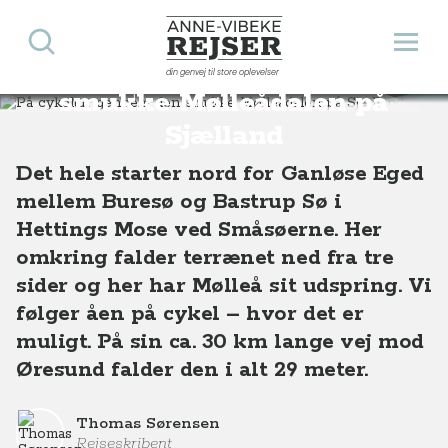
Søg
Åbn 
Anne-Vibeke Rejser
På cykeltur gennem den
din genvej til store oplevelser
Destinationer
Europa
Danmark
På cykeltur gennem den smukke Mølleådalen på Sjælland
smukke Mølleådalen på
Sjælland
Det hele starter nord for Ganløse Eged
mellem Buresø og Bastrup Sø i
Hettings Mose ved Småsøerne. Her
omkring falder terrænet ned fra tre
sider og her har Mølleå sit udspring. Vi
følger åen på cykel – hvor det er
muligt. På sin ca. 30 km lange vej mod
Øresund falder den i alt 29 meter.
Thomas Sørensen
Rejseskribent