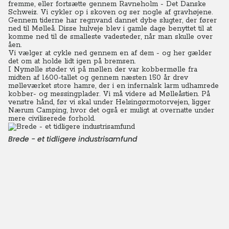
fremme, eller fortsætte gennem Ravneholm - Det Danske
Schweiz. Vi cykler op i skoven og ser nogle af gravhøjene.
Gennem tiderne har regnvand dannet dybe slugter, der fører
ned til Mølleå. Disse hulveje blev i gamle dage benyttet til at
komme ned til de smalleste vadesteder, når man skulle over
åen.
Vi vælger at cykle ned gennem en af dem - og her gælder
det om at holde lidt igen på bremsen.
I Nymølle støder vi på møllen der var kobbermølle fra
midten af 1600-tallet og gennem næsten 150 år drev
mølleværket store hamre, der i en infernalsk larm udhamrede
kobber- og messingplader. Vi må videre ad Mølleåstien. På
venstre hånd, før vi skal under Helsingørmotorvejen, ligger
Nærum Camping, hvor det også er muligt at overnatte under
mere civiliserede forhold.
Brede - et tidligere industrisamfund