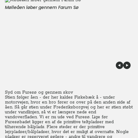
Mølleåen løber gennem Farum Sø
Syd om Furesø og gennem skov
Stien følger åen - der her kaldes Fiskebæk å - under
motorvejen, hvor en bro fører os over på den anden side af
åen.
Så går stien under Frederiksborgvej og her er stien støbt
under vandlinjen, så vi er længere nede end
vandoverfladen.
V
i er nu ude ved Furesø. Lige før
Furesøbadet ligger en af de primitive teltpladser med
tilhørende bålplads. Flere steder er der primitive
lejrpladser/bålpladser, hvor det er muligt at overnatte. Nogle
pladser er reserveret sejlere - andre til vandrere og