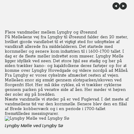
Flere vandmøller mellem Lyngby og Øresund
På Mølleåens vej fra Lyngby til Øresund falder den 20 meter,
hvilket gjorde vandløbet til et vigtigt sted for udnyttelse af
vandkraft allerede fra middelalderen. Det startede med
kornmøller og senere kom industrien til i 1600-1700 tallet. I
dag er de fleste møller indrettet som museer. Lyngby Mølle
ligger idyllisk ved søen. Det store hjul ses stadig og her på
siden trækker kano- og kajakfolkene deres fartøjer op for at
komme over Lyngby Hovedgade og videre nordpå ad Målleå.
Fra Lyngby er vores cykelrute afmærket resten af vejen.
Mølleåen snor sig smukt gennem slotsparken/skoven ved
Sorgenfri Slot. Her må ikke cykles, så vi trækker cyklerne
gennem parken på venstre side af åen. Her møder vi hejren
der soler sig på bredden.
Næste vandmølle vi støder på er ved Fuglevad. I det meste af
vandmøllens tid var den kornmølle. Senere blev den en filial
af Brede kobberværk og i en periode i 1700-tallet
fremstilledes messingvarer.
Lyngby Mølle ved Lyngby Sø