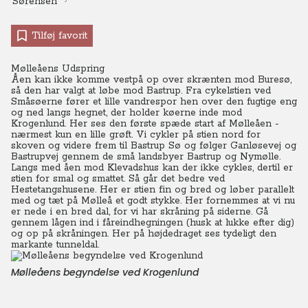
Tilføj favorit
Mølleåens Udspring
Åen kan ikke komme vestpå op over skrænten mod Buresø,
så den har valgt at løbe mod Bastrup.
Fra cykelstien ved
Småsøerne fører et lille vandrespor hen over den fugtige eng
og ned langs hegnet, der holder køerne inde mod
Krogenlund. Her ses den første spæde start af Mølleåen -
nærmest kun en lille grøft. Vi cykler på stien nord for
skoven og videre frem til Bastrup Sø og følger Ganløsevej og
Bastrupvej gennem de små landsbyer Bastrup og Nymølle.
Langs med åen mod Klevadshus kan der ikke cykles, dertil er
stien for smal og smattet. Så går det bedre ved
Hestetangshusene. Her er stien fin og bred og løber parallelt
med og tæt på Mølleå et godt stykke. Her fornemmes at vi nu
er nede i en bred dal, for vi har skråning på siderne.
Gå
gennem lågen ind i fåreindhegningen (husk at lukke efter dig)
og op på skråningen. Her på højdedraget ses tydeligt den
markante tunneldal.
Mølleåens begyndelse ved Krogenlund