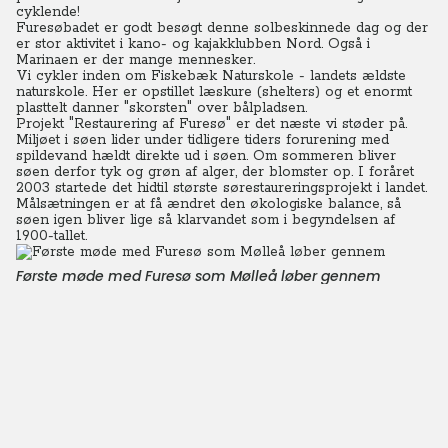
cyklende!
Furesøbadet er godt besøgt denne solbeskinnede dag og der
er stor aktivitet i kano- og kajakklubben Nord. Også i
Marinaen er der mange mennesker.
Vi cykler inden om Fiskebæk Naturskole - landets ældste
naturskole. Her er opstillet læskure (shelters) og et enormt
plasttelt danner "skorsten" over bålpladsen.
Projekt "Restaurering af Furesø" er det næste vi støder på.
Miljøet i søen lider under tidligere tiders forurening med
spildevand hældt direkte ud i søen. Om sommeren bliver
søen derfor tyk og grøn af alger, der blomster op. I foråret
2003 startede det hidtil største sørestaureringsprojekt i landet.
Målsætningen er at få ændret den økologiske balance, så
søen igen bliver lige så klarvandet som i begyndelsen af
1900-tallet.
Første møde med Furesø som Mølleå løber gennem