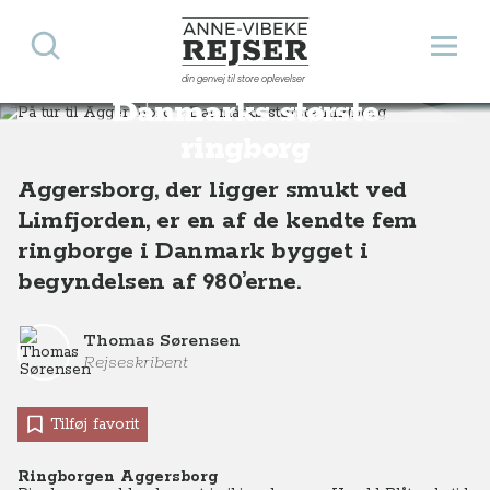
Søg
Åbn 
Anne-Vibeke Rejser
På tur til Aggersborg -
din genvej til store oplevelser
Destinationer
Europa
Danmark
På tur til Aggersborg - Danmarks største ringborg
Danmarks største
ringborg
Aggersborg, der ligger smukt ved
Limfjorden, er en af de kendte fem
ringborge i Danmark bygget i
begyndelsen af 980’erne.
Thomas Sørensen
Rejseskribent
Tilføj favorit
Ringborgen Aggersborg