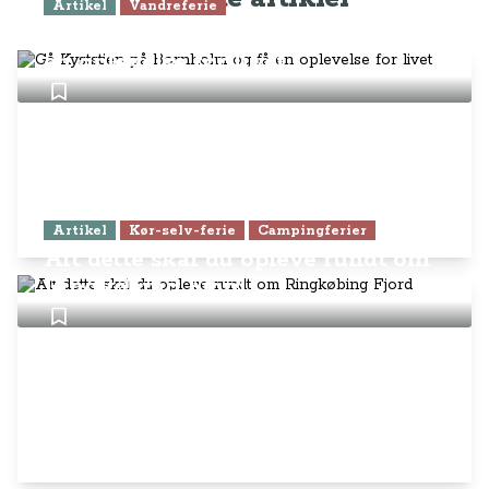
Artikel
Vandreferie
Gå Kyststien på Bornholm og få
en oplevelse for livet
Artikel
Kør-selv-ferie
Campingferier
Alt dette skal du opleve rundt om
Ringkøbing Fjord