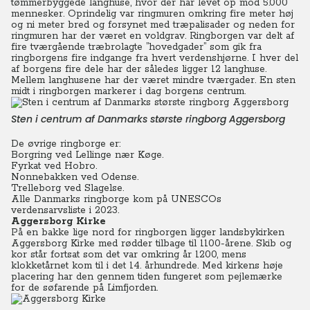
tømmerbyggede langhuse, hvor der har levet op mod 5.000
mennesker. Oprindelig var ringmuren omkring fire meter høj
og ni meter bred og forsynet med træpalisader og neden for
ringmuren har der været en voldgrav. Ringborgen var delt af
fire tværgående træbrolagte ”hovedgader” som gik fra
ringborgens fire indgange fra hvert verdenshjørne. I hver del
af borgens fire dele har der således ligger 12 langhuse.
Mellem langhusene har der været mindre tværgader. En sten
midt i ringborgen markerer i dag borgens centrum.
Sten i centrum af Danmarks største ringborg Aggersborg
De øvrige ringborge er:
Borgring ved Lellinge nær Køge.
Fyrkat ved Hobro.
Nonnebakken ved Odense.
Trelleborg ved Slagelse.
Alle Danmarks ringborge kom på UNESCOs
verdensarvsliste i 2023.
Aggersborg Kirke
På en bakke lige nord for ringborgen ligger landsbykirken
Aggersborg Kirke med rødder tilbage til 1100-årene. Skib og
kor står fortsat som det var omkring år 1200, mens
klokketårnet kom til i det 14. århundrede. Med kirkens høje
placering har den gennem tiden fungeret som pejlemærke
for de søfarende på Limfjorden.