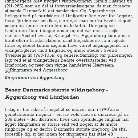
Ringborgene blev bygget i vikingekongen Harald Blåtands tid
(911-985) som en del af forsvarsanlæggene, da man forsøgte
at samle Danmark til eet samlet rige. Og Aggersborgs
beliggenhed på nordsiden af Limfjorden lige over for Løgstør,
hvor fjorden var smallest, gjorde, at man herfra havde et godt
udsyn og kunne kontrollere skibsfarten. Dengang var
Limfjorden åben i begge ender og det var nemt at sejle
mellem Vesterhavet og Kattegat. Fra Aggersborg kunne man
kontrollere handelsskibene samt krigsskibene som sejlede
forbi og stedet kunne sagtens have været udgangspunkt for
vikingetogterne mod England og andre steder i Svend
Tveskægs tid (963-1014) og senere. Samtidigt var placeringen
lagt ved et af vikingetidens bedste overfartssteder ved
Limfjorden og nær den vigtige handelsvej Hærvejen.
Ringmuren ved Aggersborg
Besøg Danmarks største vikingeborg -
Aggersborg ved Limfjorden
I dag er her ikke så meget at se udover den i 1990’erne
genetablerede ringmur - en lav vold med en omkreds på ca.
288 meter - der illustrerer hvor den oprindelige ringmur har
ligget. Ringmuren er større end ved nogen af de andre
ringborge og er derfor Danmarks største ringborg. Du skal
forestille dig, at der inden for ringmuren har stået 48