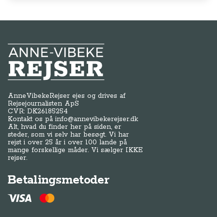
Anne-Vibeke Rejser
AnneVibekeRejser ejes og drives af
Rejsejournalisten ApS
CVR: DK
26185254
Kontakt os på
info@annevibekerejser.dk
Alt, hvad du finder her på siden, er
steder, som vi selv har besøgt. Vi har
rejst i over 25 år i over 100 lande på
mange forskellige måder. Vi sælger IKKE
rejser.
Betalingsmetoder