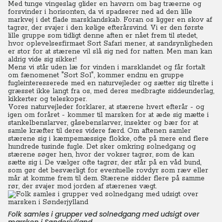
Med tunge vingeslag glider en havørn om bag træerne og
forsvinder i horisonten, da vi spadserer ned ad den lille
markvej i det flade marsklandskab. Foran os ligger en skov af
tagrør, der svajer i den kølige efterårsvind. Vi er den første
lille gruppe som tidligt denne aften er nået frem til stedet,
hvor oplevelsesfirmaet Sort Safari mener, at sandsynligheden
er stor for at stærene vil slå sig ned for natten. Men man kan
aldrig vide sig sikker!
Mens vi står uden læ for vinden i marsklandet og får fortalt
om fænomenet "Sort Sol", kommer endnu en gruppe
fugleinteresserede med en naturvejleder og sætter sig tilrette i
græsset ikke langt fra os, med deres medbragte siddeunderlag,
kikkerter og teleskoper.
Vores naturvejleder forklarer, at stærene hvert efterår - og
igen om foråret - kommer til marsken for at æde sig mætte i
stankelbenslarver, gåsebenslarver, insekter og bær for at
samle kræfter til deres videre færd. Om aftenen samler
stærene sig i kæmpemæssige flokke, ofte på mere end flere
hundrede tusinde fugle. Det sker omkring solnedgang og
stærene søger hen, hvor der vokser tagrør, som de kan
sætte sig i.
De vælger ofte tagrør, der står på en våd bund,
som gør det besværligt for eventuelle rovdyr som ræv eller
mår at komme frem til dem. Stærene sidder flere på samme
rør, der svajer mod jorden af stærenes vægt.
Folk samles i grupper ved solnedgang med udsigt over