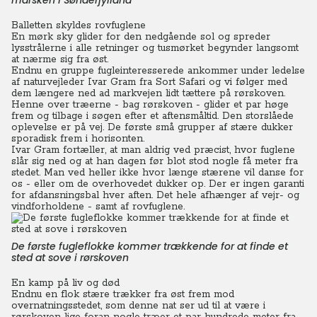
marsken i Sønderjylland
Balletten skyldes rovfuglene
En mørk sky glider for den nedgående sol og spreder
lysstrålerne i alle retninger og tusmørket begynder langsomt
at nærme sig fra øst.
Endnu en gruppe fugleinteresserede ankommer under ledelse
af naturvejleder Ivar Gram fra Sort Safari og vi følger med
dem længere ned ad markvejen lidt tættere på rørskoven.
Henne over træerne - bag rørskoven - glider et par høge
frem og tilbage i søgen efter et aftensmåltid. Den storslåede
oplevelse er på vej. De første små grupper af stære dukker
sporadisk frem i horisonten.
Ivar Gram fortæller, at man aldrig ved præcist, hvor fuglene
slår sig ned og at han dagen før blot stod nogle få meter fra
stedet. Man ved heller ikke hvor længe stærene vil danse for
os - eller om de overhovedet dukker op. Der er ingen garanti
for afdansningsbal hver aften. Det hele afhænger af vejr- og
vindforholdene - samt af rovfuglene.
De første fugleflokke kommer trækkende for at finde et
sted at sove i rørskoven
En kamp på liv og død
Endnu en flok stære trækker fra øst frem mod
overnatningsstedet, som denne nat ser ud til at være i