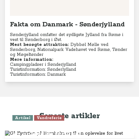
Fakta om Danmark - Sønderjylland
Sønderjylland omfatter det sydligste Jylland fra Rømø i
vest til Sønderborg i Øst.
Mest besøgte attraktion:
Dybbøl Mølle ved
Sønderborg, Nationalpark Vadehavet ved Rømø, Tønder
og Møgeltønder
Mere information:
Campingpladser i Sønderjylland
Turistinformation: Sønderlylland
Turistinformation: Danmark
Seneste artikler
Artikel
Vandreferie
Gå Kyststien på Bornholm og få
en oplevelse for livet