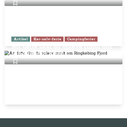
Artikel
Kør-selv-ferie
Campingferier
Alt dette skal du opleve rundt om
Ringkøbing Fjord