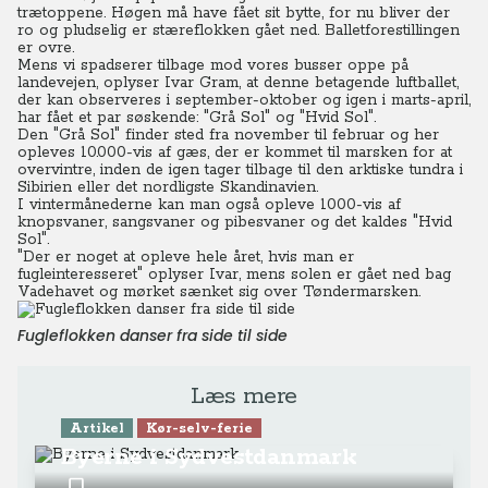
trætoppene. Høgen må have fået sit bytte, for nu bliver der
ro og pludselig er stæreflokken gået ned. Balletforestillingen
er ovre.
Mens vi spadserer tilbage mod vores busser oppe på
landevejen, oplyser Ivar Gram, at denne betagende luftballet,
der kan observeres i september-oktober og igen i marts-april,
har fået et par søskende: "Grå Sol" og "Hvid Sol".
Den "Grå Sol" finder sted fra november til februar og her
opleves 10.000-vis af gæs, der er kommet til marsken for at
overvintre, inden de igen tager tilbage til den arktiske tundra i
Sibirien eller det nordligste Skandinavien.
I vintermånederne kan man også opleve 1000-vis af
knopsvaner, sangsvaner og pibesvaner og det kaldes "Hvid
Sol".
"Der er noget at opleve hele året, hvis man er
fugleinteresseret" oplyser Ivar, mens solen er gået ned bag
Vadehavet og mørket sænket sig over Tøndermarsken.
Fugleflokken danser fra side til side
Læs mere
Artikel
Kør-selv-ferie
Byerne i Sydvestdanmark