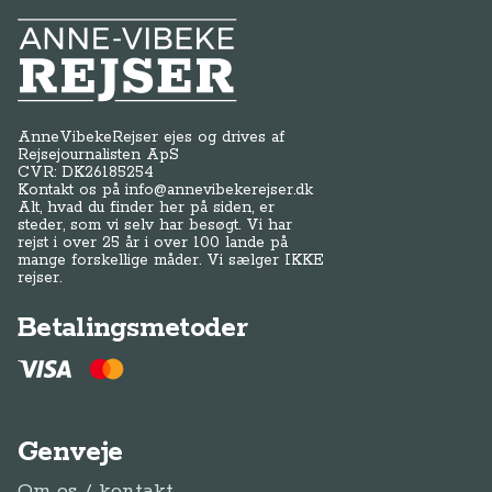
Anne-Vibeke Rejser
AnneVibekeRejser ejes og drives af
Rejsejournalisten ApS
CVR: DK
26185254
Kontakt os på
info@annevibekerejser.dk
Alt, hvad du finder her på siden, er
steder, som vi selv har besøgt. Vi har
rejst i over 25 år i over 100 lande på
mange forskellige måder. Vi sælger IKKE
rejser.
Betalingsmetoder
Genveje
Om os / kontakt