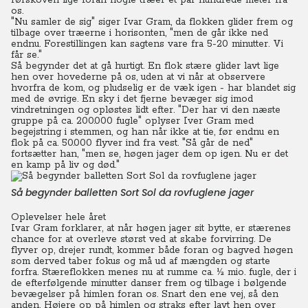
rørskoven lige foran nogle træer et par hundrede meter fra
os.
"Nu samler de sig" siger Ivar Gram, da flokken glider frem og
tilbage over træerne i horisonten, "men de går ikke ned
endnu. Forestillingen kan sagtens vare fra 5-20 minutter. Vi
får se."
Så begynder det at gå hurtigt. En flok stære glider lavt lige
hen over hovederne på os, uden at vi når at observere
hvorfra de kom, og pludselig er de væk igen - har blandet sig
med de øvrige.
En sky i det fjerne bevæger sig imod
vindretningen og opløstes lidt efter.
"Der har vi den næste
gruppe på ca. 200.000 fugle" oplyser Iver Gram med
begejstring i stemmen, og han når ikke at tie, før endnu en
flok på ca. 50.000 flyver ind fra vest. "Så går de ned"
fortsætter han, "men se, høgen jager dem op igen. Nu er det
en kamp på liv og død."
Så begynder balletten Sort Sol da rovfuglene jager
Oplevelser hele året
Ivar Gram forklarer, at når høgen jager sit bytte, er stærenes
chance for at overleve størst ved at skabe forvirring.
De
flyver op, drejer rundt, kommer både foran og bagved høgen
som derved taber fokus og må ud af mængden og starte
forfra. Stæreflokken menes nu at rumme ca. ½ mio. fugle, der i
de efterfølgende minutter danser frem og tilbage i bølgende
bevægelser på himlen foran os.
Snart den ene vej, så den
anden. Højere op på himlen og straks efter lavt hen over