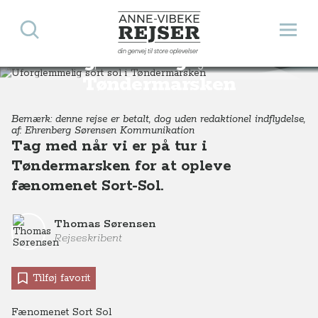
Søg
Åbn 
Anne-Vibeke Rejser
din genvej til store oplevelser
Uforglemmelig sort sol i
Destinationer
Europa
Danmark
Uforglemmelig sort sol i Tøndermarsken
Tøndermarsken
Bemærk: denne rejse er betalt, dog uden redaktionel indflydelse,
af: Ehrenberg Sørensen Kommunikation
Tag med når vi er på tur i
Tøndermarsken for at opleve
fænomenet Sort-Sol.
Thomas Sørensen
Rejseskribent
Tilføj favorit
Fænomenet Sort Sol