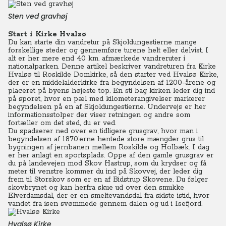
Sten ved gravhøj
Start i Kirke Hvalsø
Du kan starte din vandretur på Skjoldungestierne mange
forskellige steder og gennemføre turene helt eller delvist. I
alt er her mere end 40 km. afmærkede vandreruter i
nationalparken. Denne artikel beskriver vandreturen fra Kirke
Hvalsø til Roskilde Domkirke, så den starter ved Hvalsø Kirke,
der er en middelalderkirke fra begyndelsen af 1200-årene og
placeret på byens højeste top. En sti bag kirken leder dig ind
på sporet, hvor en pæl med kilometerangivelser markerer
begyndelsen på en af Skjoldungestierne. Undervejs er her
informationsstolper der viser retningen og andre som
fortæller om det sted, du er ved.
Du spadserer ned over en tidligere grusgrav, hvor man i
begyndelsen af 1870’erne hentede store mængder grus til
bygningen af jernbanen mellem Roskilde og Holbæk. I dag
er her anlagt en sportsplads. Oppe af den gamle grusgrav er
du på landevejen mod Skov Hastrup, som du krydser og få
meter til venstre kommer du ind på Skovvej, der leder dig
frem til Storskov som er en af Bidstrup Skovene. Du følger
skovbrynet og kan herfra skue ud over den smukke
Elverdamsdal, der er en smeltevandsdal fra sidste istid, hvor
vandet fra isen svømmede gennem dalen og ud i Isefjord.
Hvalsø Kirke