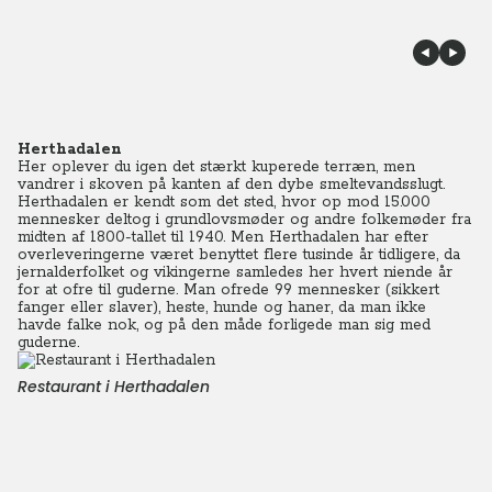
Herthadalen
Her oplever du igen det stærkt kuperede terræn, men
vandrer i skoven på kanten af den dybe smeltevandsslugt.
Herthadalen er kendt som det sted, hvor op mod 15.000
mennesker deltog i grundlovsmøder og andre folkemøder fra
midten af 1800-tallet til 1940. Men Herthadalen har efter
overleveringerne været benyttet flere tusinde år tidligere, da
jernalderfolket og vikingerne samledes her hvert niende år
for at ofre til guderne. Man ofrede 99 mennesker (sikkert
fanger eller slaver), heste, hunde og haner, da man ikke
havde falke nok, og på den måde forligede man sig med
guderne.
Restaurant i Herthadalen