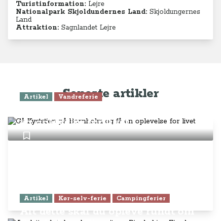
Turistinformation:
Lejre
Nationalpark Skjoldundernes Land:
Skjoldungernes
Land
Attraktion:
Sagnlandet Lejre
Seneste artikler
Artikel
Vandreferie
Gå Kyststien på Bornholm og få
en oplevelse for livet
Artikel
Kør-selv-ferie
Campingferier
Alt dette skal du opleve rundt om