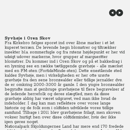
Syvhøje i Oren Skov
Fra Kirkebro følges sporet ind over åbne marker i et let
kuperet terræn. De levende hegn blomstrer og tiltrækker
insekter bl.a. sommerfugle og fra rutens højdepunkt er her vid
udsigt udover markerne, hvor grupper af margueritter
blomstrer. Du kommer ind i Oren Skov og på et bakkedrag i
en lysning ses en række tætliggende gravhøje - alle mærket
med en FM-sten (FortidsMinde-sten). Dette enestående sted
kaldes Syvhøje, men i virkeligheden er her otte urørte
gravhøje fra den sene bronzealder eller tidlige jernalder dvs.
de er omkring 2.000-3.000 år gamle. I den yngre bronzealder
begyndte man at genbruge gravhøjene til flere begravelser af
de ledende herrefolk og deres slægtled, men da disse
gravhøje aldrig har været udgravet, ved man ikke hvad de
indeholder. I dag kan man reflektere over vores lange
historie og de folk som i oldtiden udviklede vores tidlige
samfund. Tilbage i 2011 blev gravhøjene frilagt, men skoven
vokser hurtigt hen over disse oldtidsminder, hvis der ikke
igen gøres noget.
Nationalpark Skjoldungernes Land har mere end 170 fredede