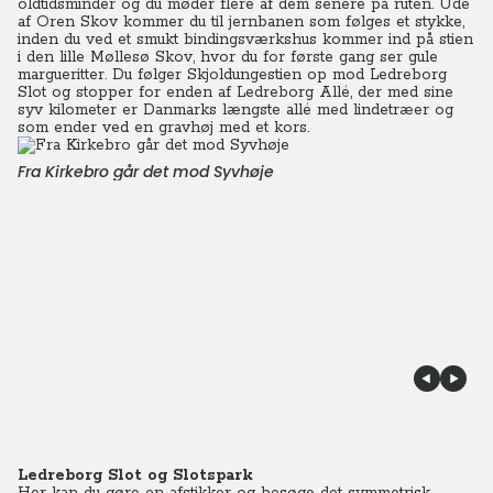
oldtidsminder og du møder flere af dem senere på ruten. Ude
af Oren Skov kommer du til jernbanen som følges et stykke,
inden du ved et smukt bindingsværkshus kommer ind på stien
i den lille Møllesø Skov, hvor du for første gang ser gule
margueritter. Du følger Skjoldungestien op mod Ledreborg
Slot og stopper for enden af Ledreborg Allé, der med sine
syv kilometer er Danmarks længste allé med lindetræer og
som ender ved en gravhøj med et kors.
Fra Kirkebro går det mod Syvhøje
Ledreborg Slot og Slotspark