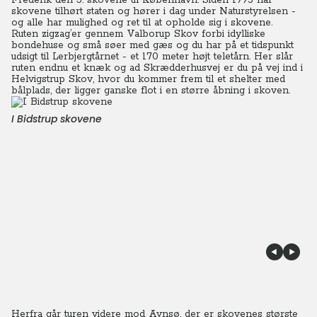
Frederik den 3. skovene til København. Siden 1995 har
skovene tilhørt staten og hører i dag under Naturstyrelsen -
og alle har mulighed og ret til at opholde sig i skovene.
Ruten zigzag’er gennem Valborup Skov forbi idylliske
bondehuse og små søer med gæs og du har på et tidspunkt
udsigt til Lerbjergtårnet - et 170 meter højt teletårn. Her slår
ruten endnu et knæk og ad Skrædderhusvej er du på vej ind i
Helvigstrup Skov, hvor du kommer frem til et shelter med
bålplads, der ligger ganske flot i en større åbning i skoven.
I Bidstrup skovene
Herfra går turen videre mod Avnsø, der er skovenes største