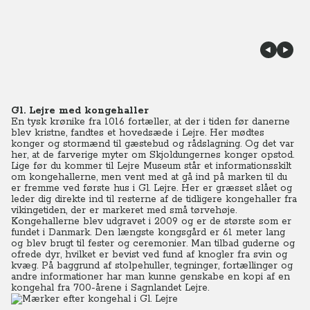
Gl. Lejre med kongehaller
En tysk krønike fra 1016 fortæller, at der i tiden før danerne
blev kristne, fandtes et hovedsæde i Lejre. Her mødtes
konger og stormænd til gæstebud og rådslagning. Og det var
her, at de farverige myter om Skjoldungernes konger opstod.
Lige før du kommer til Lejre Museum står et informationsskilt
om kongehallerne, men vent med at gå ind på marken til du
er fremme ved første hus i Gl. Lejre. Her er græsset slået og
leder dig direkte ind til resterne af de tidligere kongehaller fra
vikingetiden, der er markeret med små tørvehøje.
Kongehallerne blev udgravet i 2009 og er de største som er
fundet i Danmark. Den længste kongsgård er 61 meter lang
og blev brugt til fester og ceremonier. Man tilbad guderne og
ofrede dyr, hvilket er bevist ved fund af knogler fra svin og
kvæg. På baggrund af stolpehuller, tegninger, fortællinger og
andre informationer har man kunne genskabe en kopi af en
kongehal fra 700-årene i Sagnlandet Lejre.