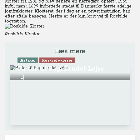
kloster fra 1231 og blev senere en herregård opført i 1565,
indtil man i 1699 indrettede stedet til Danmarks første adelige
jomfrukloster. Klosteret, der i dag er en privat institution, kan
efter aftale besøges. Herfra er der kun kort vej til Roskilde
togstation.
Roskilde Kloster
Læs mere
Artikel
Kør-selv-ferie
På tur til Sagnlandet Lejre