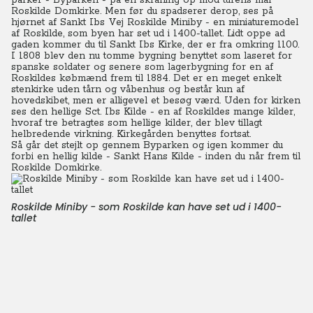
parker - Byparken - på en skråning op mod turens mål
Roskilde Domkirke. Men før du spadserer derop, ses på
hjørnet af Sankt Ibs Vej Roskilde Miniby - en miniaturemodel
af Roskilde, som byen har set ud i 1400-tallet. Lidt oppe ad
gaden kommer du til Sankt Ibs Kirke, der er fra omkring 1100.
I 1808 blev den nu tomme bygning benyttet som laseret for
spanske soldater og senere som lagerbygning for en af
Roskildes købmænd frem til 1884. Det er en meget enkelt
stenkirke uden tårn og våbenhus og består kun af
hovedskibet, men er alligevel et besøg værd. Uden for kirken
ses den hellige Sct. Ibs Kilde - en af Roskildes mange kilder,
hvoraf tre betragtes som hellige kilder, der blev tillagt
helbredende virkning. Kirkegården benyttes fortsat.
Så går det stejlt op gennem Byparken og igen kommer du
forbi en hellig kilde - Sankt Hans Kilde - inden du når frem til
Roskilde Domkirke.
Roskilde Miniby - som Roskilde kan have set ud i 1400-
tallet