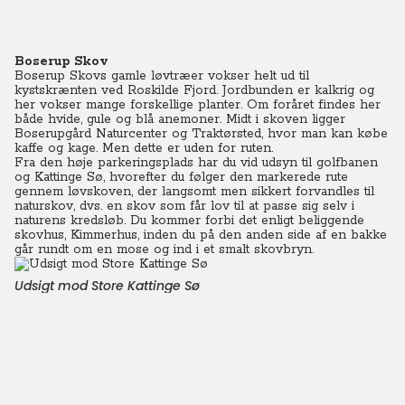
Boserup Skov
Boserup Skovs gamle løvtræer vokser helt ud til
kystskrænten ved Roskilde Fjord. Jordbunden er kalkrig og
her vokser mange forskellige planter. Om foråret findes her
både hvide, gule og blå anemoner. Midt i skoven ligger
Boserupgård Naturcenter og Traktørsted, hvor man kan købe
kaffe og kage. Men dette er uden for ruten.
Fra den høje parkeringsplads har du vid udsyn til golfbanen
og Kattinge Sø, hvorefter du følger den markerede rute
gennem løvskoven, der langsomt men sikkert forvandles til
naturskov, dvs. en skov som får lov til at passe sig selv i
naturens kredsløb. Du kommer forbi det enligt beliggende
skovhus, Kimmerhus, inden du på den anden side af en bakke
går rundt om en mose og ind i et smalt skovbryn.
Udsigt mod Store Kattinge Sø