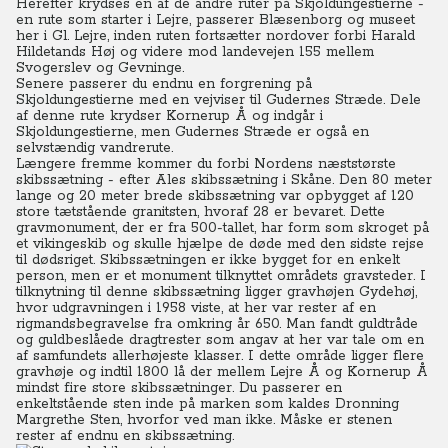
Herefter krydses en af de andre ruter på Skjoldungestierne -
en rute som starter i Lejre, passerer Blæsenborg og museet
her i Gl. Lejre, inden ruten fortsætter nordover forbi Harald
Hildetands Høj og videre mod landevejen 155 mellem
Svogerslev og Gevninge.
Senere passerer du endnu en forgrening på
Skjoldungestierne med en vejviser til Gudernes Stræde. Dele
af denne rute krydser Kornerup Å og indgår i
Skjoldungestierne, men Gudernes Stræde er også en
selvstændig vandrerute.
Længere fremme kommer du forbi Nordens næststørste
skibssætning - efter Ales skibssætning i Skåne. Den 80 meter
lange og 20 meter brede skibssætning var opbygget af 120
store tætstående granitsten, hvoraf 28 er bevaret. Dette
gravmonument, der er fra 500-tallet, har form som skroget på
et vikingeskib og skulle hjælpe de døde med den sidste rejse
til dødsriget. Skibssætningen er ikke bygget for en enkelt
person, men er et monument tilknyttet områdets gravsteder. I
tilknytning til denne skibssætning ligger gravhøjen Gydehøj,
hvor udgravningen i 1958 viste, at her var rester af en
rigmandsbegravelse fra omkring år 650. Man fandt guldtråde
og guldbeslåede dragtrester som angav at her var tale om en
af samfundets allerhøjeste klasser. I dette område ligger flere
gravhøje og indtil 1800 lå der mellem Lejre Å og Kornerup Å
mindst fire store skibssætninger. Du passerer en
enkeltstående sten inde på marken som kaldes Dronning
Margrethe Sten, hvorfor ved man ikke. Måske er stenen
rester af endnu en skibssætning.