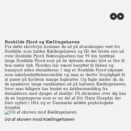
Roskilde Fjord og Kællingehaven
Fra dette skovbryn kommer du ud på strandengen vest for
Roskilde, som kaldes Kællingehaven og får det første syn ud
over Roskilde Fjord. Nationalparken har 99 km. kystlinje
langs Roskilde Fjord som på de dybeste steder blot er fire til
fem meter dyb. Fjorden har været benyttet til fiskeri og
transport siden stenalderen. I dag er Roskilde Fjord udpeget
som naturbeskyttelsesområde og man er derfor forpligtiget til
at passe på fjordens mange fuglearter. Og fugle møder du, da
du spadserer langs vandkanten ud på halvøen Kællingehaven,
hvor man tidligere har fundet en køkkenmødding fra
stenalderen med dynger af skaldyr. På skrænten over dig kan
du se bygningerne som er en del af Sct. Hans Hospital, der
blev opført i 1816 og er Danmarks ældste psykologiske
hospital.
Ud af skoven mod Kællingehaven