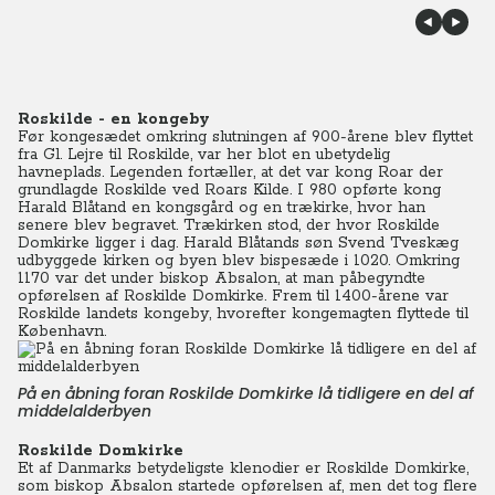
Roskilde - en kongeby
Før kongesædet omkring slutningen af 900-årene blev flyttet
fra Gl. Lejre til Roskilde, var her blot en ubetydelig
havneplads. Legenden fortæller, at det var kong Roar der
grundlagde Roskilde ved Roars Kilde. I 980 opførte kong
Harald Blåtand en kongsgård og en trækirke, hvor han
senere blev begravet. Trækirken stod, der hvor Roskilde
Domkirke ligger i dag. Harald Blåtands søn Svend Tveskæg
udbyggede kirken og byen blev bispesæde i 1020. Omkring
1170 var det under biskop Absalon, at man påbegyndte
opførelsen af Roskilde Domkirke. Frem til 1400-årene var
Roskilde landets kongeby, hvorefter kongemagten flyttede til
København.
På en åbning foran Roskilde Domkirke lå tidligere en del af
middelalderbyen
Roskilde Domkirke
Et af Danmarks betydeligste klenodier er Roskilde Domkirke,
som biskop Absalon startede opførelsen af, men det tog flere