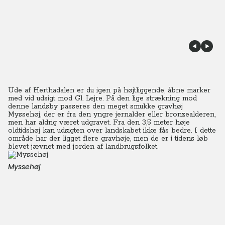
Ude af Herthadalen er du igen på højtliggende, åbne marker
med vid udsigt mod Gl. Lejre. På den lige strækning mod
denne landsby passeres den meget smukke gravhøj
Myssehøj, der er fra den yngre jernalder eller bronzealderen,
men har aldrig været udgravet. Fra den 3,5 meter høje
oldtidshøj kan udsigten over landskabet ikke fås bedre. I dette
område har der ligget flere gravhøje, men de er i tidens løb
blevet jævnet med jorden af landbrugsfolket.
Myssehøj