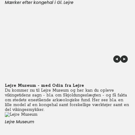
Mærker efter kongehal i Gl. Lejre
Lejre Museum - med Odin fra Lejre
Du kommer nu til Lejre Museum og her kan du opleve
vikingetidens sagn - bl.a. om Skjoldungeslægten - og få fakta
om stedets enestående arkæologiske fund. Her ses bl.a. en
lille model af en kongehal samt forskellige værktøjer samt en
del vikingesmykker.
Lejre Museum