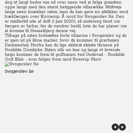
dog et langt bedre vue ud over søen ved at følge grusstien
oppe langs med den skønt beliggende villarække. Midtvejs
langs søen knækker ruten, men du kan gøre en afstikker mod
trækfærgen over Kornerup Å nord for Svogerslev Sø. Den
er imidlertid ude af drift (i juni 2020), så undersøg først om
færgen er farbar, før du vandrer hertil, hvis du har planer om
at komme til Hesselbjerg denne vej.
Tilbage på ruten fortsættes forbi villaerne i Svogerslev og du
er igen ud på åbne marker, hvor du kommer til gravhøjen
Dømmeshøj. Herfra kan du lige akkurat skimte tårnene på
Roskilde Domkirke. Ruten slår en bue og langs et levende
hegn kommer du frem til golfbanen ved Gedevad - Roskilde
Golf Klub - som følges frem mod Boserup Skov.
Svogerslev Sø