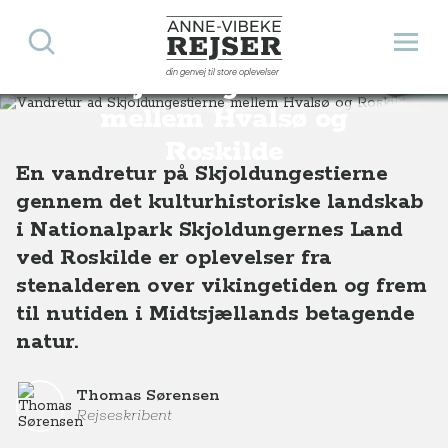
Vandretur ad
Søg
Åbn 
Anne-Vibeke Rejser
din genvej til store oplevelser
Skjoldungestierne
Destinationer
Europa
Danmark
Vandretur ad Skjoldungestierne mellem Hvalsø og Roskilde
mellem Hvalsø og
Roskilde
En vandretur på Skjoldungestierne
gennem det kulturhistoriske landskab
i Nationalpark Skjoldungernes Land
ved Roskilde er oplevelser fra
stenalderen over vikingetiden og frem
til nutiden i Midtsjællands betagende
natur.
Thomas Sørensen
Rejseskribent