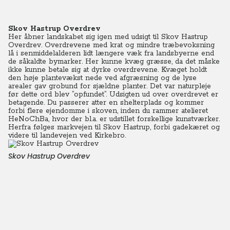
Skov Hastrup Overdrev
Her åbner landskabet sig igen med udsigt til Skov Hastrup
Overdrev. Overdrevene med krat og mindre træbevoksning
lå i senmiddelalderen lidt længere væk fra landsbyerne end
de såkaldte bymarker. Her kunne kvæg græsse, da det måske
ikke kunne betale sig at dyrke overdrevene. Kvæget holdt
den høje plantevækst nede ved afgræsning og de lyse
arealer gav grobund for sjældne planter. Det var naturpleje
før dette ord blev ”opfundet”. Udsigten ud over overdrevet er
betagende. Du passerer atter en shelterplads og kommer
forbi flere ejendomme i skoven, inden du rammer atelieret
HeNoChBa, hvor der bl.a. er udstillet forskellige kunstværker.
Herfra følges markvejen til Skov Hastrup, forbi gadekæret og
videre til landevejen ved Kirkebro.
Skov Hastrup Overdrev