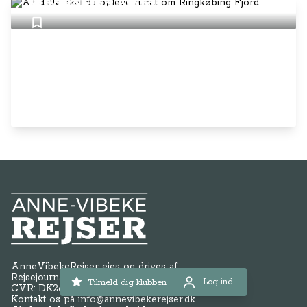
Ringkøbing Fjord
Anne-Vibeke Rejser
AnneVibekeRejser ejes og drives af
Rejsejournalisten ApS
Log ind
Tilmeld dig klubben
Log ind
CVR: DK
26185254
Kontakt os på
info@annevibekerejser.dk