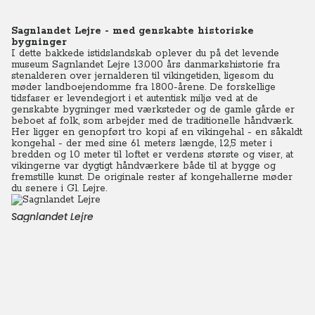
Sagnlandet Lejre - med genskabte historiske
bygninger
I dette bakkede istidslandskab oplever du på det levende
museum Sagnlandet Lejre 13.000 års danmarkshistorie fra
stenalderen over jernalderen til vikingetiden, ligesom du
møder landboejendomme fra 1800-årene. De forskellige
tidsfaser er levendegjort i et autentisk miljø ved at de
genskabte bygninger med værksteder og de gamle gårde er
beboet af folk, som arbejder med de traditionelle håndværk.
Her ligger en genopført tro kopi af en vikingehal - en såkaldt
kongehal - der med sine 61 meters længde, 12,5 meter i
bredden og 10 meter til loftet er verdens største og viser, at
vikingerne var dygtigt håndværkere både til at bygge og
fremstille kunst. De originale rester af kongehallerne møder
du senere i Gl. Lejre.
Sagnlandet Lejre