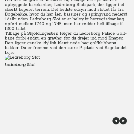
Her kan du gøre en afstikker og besøge det symmetrisk
opbyggede barokanlæg Ledreborg Slotspark, der ligger i et
stærkt kuperet terræn. Det bedste udsyn mod slottet fås fra
Bøgebakke, hvor du har åen, bassiner og springvand nederst
i dalbunden. Ledreborg Slot er et helstøbt herregårdsanlæg
opført mellem 1740 og 1745, men har rødder helt tilbage til
1300-tallet.
Tilbage på Skjoldungestien følger du Ledreborg Palace Golf-
bane forbi endnu en gravhøj før du drejer ind mod Knapsø.
Den ligger ganske idyllisk klemt nede bag golfklubbens
bakker. Du er fremme ved den store P-plads ved Sagnlandet
Lejre.
Ledreborg Slot