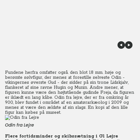
Fundene herfra omfatter også. den blot 18 mm. høje og
berømte sølvfigur, der menes at forestille selveste Odin -
vikingernes øverste Gud - der sidder på sin trone Lidskjalv,
flankeret af sine ravne Hugin og Munin. Andre mener, at
figuren kunne være den højtstående gudinde Freja, da figuren
er iklædt en lang kåbe. Odin fra lejre, der er fra omkring år
900, blev fundet i området af en amatørarkæolog i 2009 og
menes at være den ældste af sin slags. En kopi af den lille
figur kan købes på museet.
Odin fra Lejre
Flere fortidsminder og skibssætning i Gl Lejre