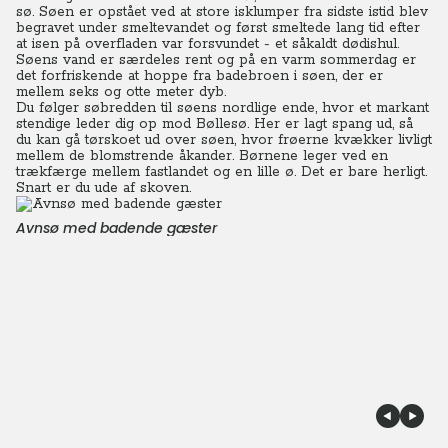
sø. Søen er opstået ved at store isklumper fra sidste istid blev
begravet under smeltevandet og først smeltede lang tid efter
at isen på overfladen var forsvundet - et såkaldt dødishul.
Søens vand er særdeles rent og på en varm sommerdag er
det forfriskende at hoppe fra badebroen i søen, der er
mellem seks og otte meter dyb.
Du følger søbredden til søens nordlige ende, hvor et markant
stendige leder dig op mod Bøllesø. Her er lagt spang ud, så
du kan gå tørskoet ud over søen, hvor frøerne kvækker livligt
mellem de blomstrende åkander. Børnene leger ved en
trækfærge mellem fastlandet og en lille ø. Det er bare herligt.
Snart er du ude af skoven.
Avnsø med badende gæster