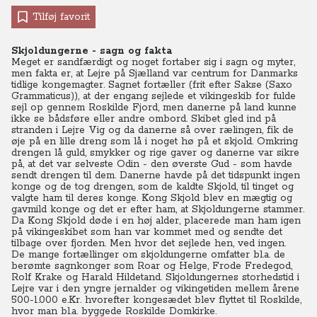
Tilføj favorit
Skjoldungerne - sagn og fakta
Meget er sandfærdigt og noget fortaber sig i sagn og myter,
men fakta er, at Lejre på Sjælland var centrum for Danmarks
tidlige kongemagter. Sagnet fortæller (frit efter Sakse (Saxo
Grammaticus)), at der engang sejlede et vikingeskib for fulde
sejl op gennem Roskilde Fjord, men danerne på land kunne
ikke se bådsføre eller andre ombord. Skibet gled ind på
stranden i Lejre Vig og da danerne så over rælingen, fik de
øje på en lille dreng som lå i noget hø på et skjold. Omkring
drengen lå guld, smykker og rige gaver og danerne var sikre
på, at det var selveste Odin - den øverste Gud - som havde
sendt drengen til dem. Danerne havde på det tidspunkt ingen
konge og de tog drengen, som de kaldte Skjold, til tinget og
valgte ham til deres konge. Kong Skjold blev en mægtig og
gavmild konge og det er efter ham, at Skjoldungerne stammer.
Da Kong Skjold døde i en høj alder, placerede man ham igen
på vikingeskibet som han var kommet med og sendte det
tilbage over fjorden. Men hvor det sejlede hen, ved ingen.
De mange fortællinger om skjoldungerne omfatter bl.a. de
berømte sagnkonger som Roar og Helge, Frode Fredegod,
Rolf Krake og Harald Hildetand. Skjoldungernes storhedstid i
Lejre var i den yngre jernalder og vikingetiden mellem årene
500-1.000 e.Kr. hvorefter kongesædet blev flyttet til Roskilde,
hvor man bl.a. byggede Roskilde Domkirke.