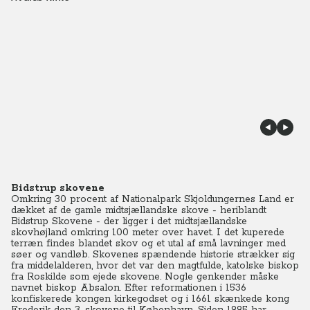
Bidstrup skovene
Omkring 30 procent af Nationalpark Skjoldungernes Land er
dækket af de gamle midtsjællandske skove - heriblandt
Bidstrup Skovene - der ligger i det midtsjællandske
skovhøjland omkring 100 meter over havet. I det kuperede
terræn findes blandet skov og et utal af små lavninger med
søer og vandløb. Skovenes spændende historie strækker sig
fra middelalderen, hvor det var den magtfulde, katolske biskop
fra Roskilde som ejede skovene. Nogle genkender måske
navnet biskop Absalon. Efter reformationen i 1536
konfiskerede kongen kirkegodset og i 1661 skænkede kong