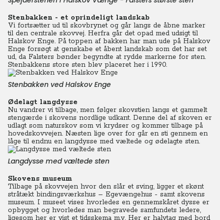
Spejderstenen i Halskov Vænge - Falsters største sten
Stenbakken - et oprindeligt landskab
Vi fortsætter ud til skovbrynet og går langs de åbne marker
til den centrale skovvej. Herfra går det opad med udsigt til
Halskov Enge. På toppen af bakken har man ude på Halskov
Enge forsøgt at genskabe et åbent landskab som det har set
ud, da Falsters bønder begyndte at rydde markerne for sten.
Stenbakkens store sten blev placeret her i 1990.
Stenbakken ved Halskov Enge
Ødelagt langdysse
Nu vandrer vi tilbage, men følger skovstien langs et gammelt
stengærde i skovens nordlige udkant. Denne del af skoven er
udlagt som naturskov som vi krydser og kommer tilbage på
hovedskovvejen. Næsten lige over for går en sti gennem en
låge til endnu en langdysse med væltede og ødelagte sten.
Langdysse med væltede sten
Skovens museum
Tilbage på skovvejen hvor den slår et sving, ligger et skønt
stråtækt bindingsværkshus – Egevængehus - samt skovens
museum. I museet vises hvorledes en gennemskåret dysse er
opbygget og hvorledes man begravede samfundets ledere,
ligesom her er vist et tidsskema m.v. Her er halvtag med bord