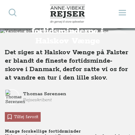
Søg
Åbn 
Anne-Vibeke Rejser
Vandretur blandt
din genvej til store oplevelser
Destinationer
Europa
Danmark
Vandretur blandt fortidsminderne i Halskov Vænge
fortidsminderne i
Halskov Vænge
Det siges at Halskov Vænge på Falster
er blandt de fineste fortidsminde-
skove i Danmark, derfor satte vi os for
at vandre en tur i den lille skov.
Thomas Sørensen
Rejseskribent
Tilføj favorit
Mange forskellige fortidsminder