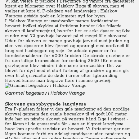
Vi kan vælge at parkere i Bregninge og vandre fra gadekæret
knapt en kilometer over Halskov Enge til skoven, men vi
vælger at køre til P-pladsen ved landevejen i Halskov
Vænges østside godt en kilometer syd for byen.
I Halskov Vænge er usædvanligt mange fortidsminder
bevaret, hvilket skyldes at fortidens bønder ikke frilagde
skoven til landbrugsjord, hvorfor her er seks dysser og ikke
mindre end 72 gravhøje bevaret på et meget lille skovareal.
Uden for skoven er mange gravhøje jævnet med jorden og
sten ved dysserne blev fjernet og sprængt med sortkrudt til
brug ved husbyggeri og veje. De ældste dysser er fra
bondestenalderen for 6.000 år siden. De største gravhøje er
fra den tidlige bronzealder for omkring 2.500 f.Kr. mens
gravhøjene blev mindre i den sene bronzealder. Det var
blevet for dyrt med et stort forbrug af græstørv og man gik
over til at gravsætte de døde i urner efter ligbrænding.
Herved kunne man begrave flere i samme gravhøj.
Gammel bøgeskov i Halskov Vænge
Skovens genopbyggede langdysse
Fra P-pladsen følger vi den gule mærkning ad den nordlige
skovvej gennem den gamle bøgeskov til vi godt 100 meter
inde har en mindre skovsti på venstre hånd. Lige i svinget -
før lågen til de græssende får - ses en tilgroet langdysse,
hvor kun spredte randsten er bevaret. Vi fortsætter gennem
lågen kommer forbi en ødelagt runddysse uden randsten og