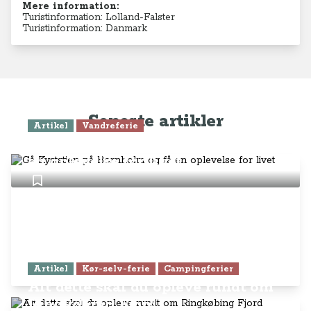
Mere information:
Turistinformation: Lolland-Falster
Turistinformation: Danmark
Seneste artikler
Artikel
Vandreferie
Gå Kyststien på Bornholm og få
en oplevelse for livet
Artikel
Kør-selv-ferie
Campingferier
Alt dette skal du opleve rundt om
Ringkøbing Fjord