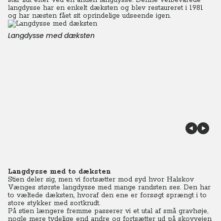
står lidt efter ved en anden langdysse. Denne velbevarede
langdysse har en enkelt dæksten og blev restaureret i 1981
og har næsten fået sit oprindelige udseende igen.
Langdysse med dæksten
Langdysse med to dæksten
Stien deler sig, men vi fortsætter mod syd hvor Halskov
Vænges største langdysse med mange randsten ses. Den har
to væltede dæksten, hvoraf den ene er forsøgt sprængt i to
store stykker med sortkrudt.
På stien længere fremme passerer vi et utal af små gravhøje,
nogle mere tydelige end andre og fortsætter ud på skovvejen