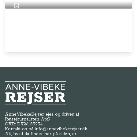
Anne-Vibeke Rejser
AnneVibekeRejser ejes og drives af
Rejsejournalisten ApS
CVR: DK
26185254
Kontakt os på
info@annevibekerejser.dk
Alt, hvad du finder her på siden, er