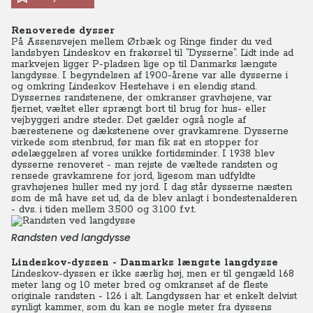
Renoverede dysser
På Assensvejen mellem Ørbæk og Ringe finder du ved
landsbyen Lindeskov en frakørsel til ”Dysserne”. Lidt inde ad
markvejen ligger P-pladsen lige op til Danmarks længste
langdysse. I begyndelsen af 1900-årene var alle dysserne i
og omkring Lindeskov Hestehave i en elendig stand.
Dyssernes randstenene, der omkranser gravhøjene, var
fjernet, væltet eller sprængt bort til brug for hus- eller
vejbyggeri andre steder. Det gælder også nogle af
bærestenene og dækstenene over gravkamrene. Dysserne
virkede som stenbrud, før man fik sat en stopper for
ødelæggelsen af vores unikke fortidsminder. I 1938 blev
dysserne renoveret - man rejste de væltede randsten og
rensede gravkamrene for jord, ligesom man udfyldte
gravhøjenes huller med ny jord. I dag står dysserne næsten
som de må have set ud, da de blev anlagt i bondestenalderen
- dvs. i tiden mellem 3.500 og 3.100 f.v.t.
Randsten ved langdysse
Lindeskov-dyssen - Danmarks længste langdysse
Lindeskov-dyssen er ikke særlig høj, men er til gengæld 168
meter lang og 10 meter bred og omkranset af de fleste
originale randsten - 126 i alt. Langdyssen har et enkelt delvist
synligt kammer, som du kan se nogle meter fra dyssens