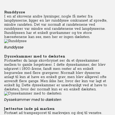
Runddysse
I en af skovens andre lysninger, nogle få meter fra
langdysserne, ligger en lav runddysse omkranset af spredte,
mindre randsten. Det var normalt at randstenene ved
runddysser var mindre end randstenene ved langdysserne.
Runddyssen har et enkelt gravkammer og tre store
bærestenene kan ses, men her er ingen dæksten.
Runddysse
Dyssekammer med to dæksten
Fortsætter du langs skovbrynet ser du et dyssekammer
mellem to gamle bøgetræer. I dette dyssekammer, der blev
udgravet i 1800-årene, fandt men rester af en enkelt
begravelse med flere gravgaver. Normalt blev dysserne
anlagt til kun at have en enkelt grav, men blev alligevel ofte
anvendt flere gange. Men ikke her, hvor der kun var lagt et
enkelt lig. Dette dyssekammer er usædvanligt ved at have to
dæksten, hvor der normalt kun er en enkelt dæksten.
Dyssekammer med to dæksten
Jættestue inde på marken
Fortsæt ad trampesporet til markvejen og drej til venstre.