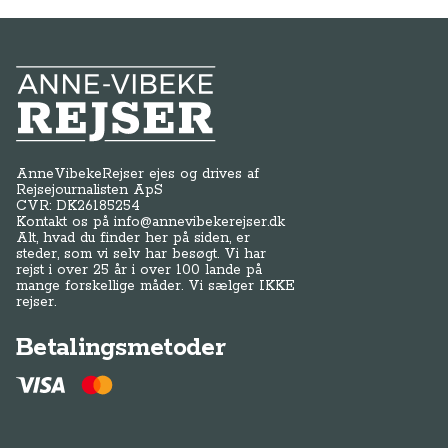
Anne-Vibeke Rejser
AnneVibekeRejser ejes og drives af
Rejsejournalisten ApS
CVR: DK
26185254
Kontakt os på
info@annevibekerejser.dk
Alt, hvad du finder her på siden, er
steder, som vi selv har besøgt. Vi har
rejst i over 25 år i over 100 lande på
mange forskellige måder. Vi sælger IKKE
rejser.
Betalingsmetoder