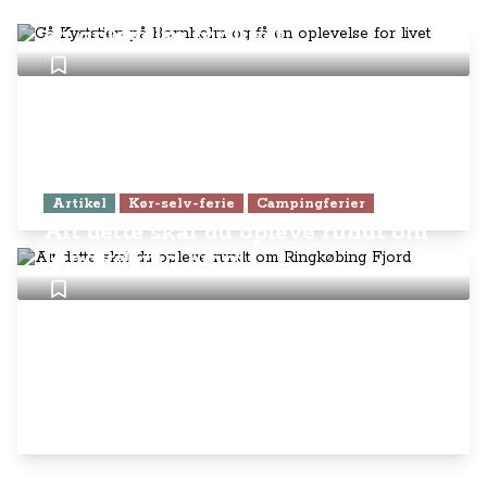
Gå Kyststien på Bornholm og få
en oplevelse for livet
Artikel
Kør-selv-ferie
Campingferier
Alt dette skal du opleve rundt om
Ringkøbing Fjord