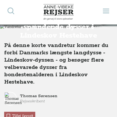
Søg
Åbn 
Anne-Vibeke Rejser
Vandretur mellem
din genvej til store oplevelser
Destinationer
Europa
Danmark
Vandretur mellem spændende dysser i Lindeskov Hestehave
spændende dysser i
Lindeskov Hestehave
På denne korte vandretur kommer du
forbi Danmarks længste langdysse -
Lindeskov-dyssen - og besøger flere
velbevarede dysser fra
bondestenalderen i Lindeskov
Hestehave.
Thomas Sørensen
Rejseskribent
Tilføj favorit