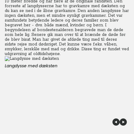
10 meter bredde og har flere af de originale randsten. Den
forreste af langdysserne har to gravkamre med dæksten og
du kan se ned i de åbne gravkamre. Den anden langdysse har
ingen dæksten, men et mindre synligt gravkammer. Det var
samfundets betydende ledere og deres familier som blev
begravet her - dvs. både mænd, kvinder og børn. I
begyndelsen af bondestenalderen begravede man de døde
som hele lig. Senere gik man over til at brænde de døde før
de blev bisat. Man har givet de afdøde ting med til deres
sidste rejse mod dødsriget. Det kunne være f.eks. våben,
smykker, lerskåle med mad og drikke. Disse ting er fundet ved
udgravning af oldtidshøjene.
Langdysse med dæksten