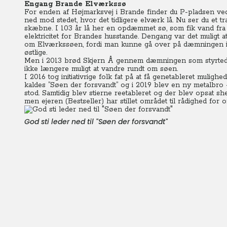
Engang Brande Elværkssø
For enden af Højmarksvej i Brande finder du P-pladsen ved 
ned mod stedet, hvor det tidligere elværk lå. Nu ser du et
skæbne. I 103 år lå her en opdæmmet sø, som fik vand fra 
elektricitet for Brandes husstande. Dengang var det muligt a
om Elværkssøen, fordi man kunne gå over på dæmningen i s
østlige.
Men i 2013 brød Skjern Å gennem dæmningen som styrtede
ikke længere muligt at vandre rundt om søen.
I 2016 tog initiativrige folk fat på at få genetableret muli
kaldes ”Søen der forsvandt” og i 2019 blev en ny metalbro
stod. Samtidig blev stierne reetableret og der blev opsat she
men ejeren (Bestseller) har stillet området til rådighed for o
God sti leder ned til "Søen der forsvandt"