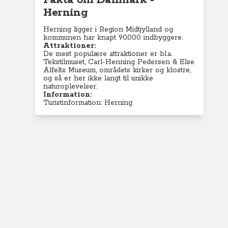
Fakta om Danmark -
Herning
Herning ligger i Region Midtjylland og
kommunen har knapt 90.000 indbyggere.
Attraktioner:
De mest populære attraktioner er bl.a.
Tekstilmuset, Carl-Henning Pedersen & Else
Alfelts Museum, områdets kirker og klostre,
og så er her ikke langt til unikke
naturoplevelser.
Information:
Turistinformation: Herning