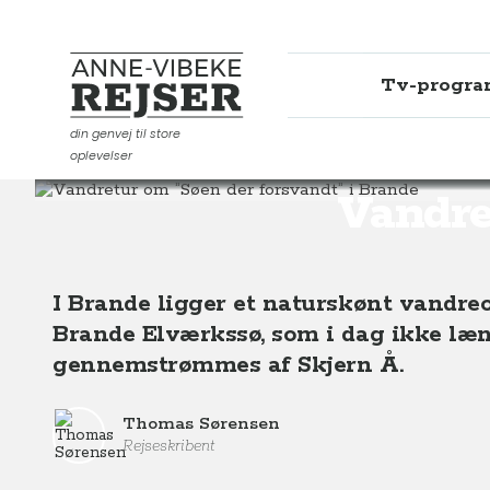
Tv-progr
Anne-Vibeke Rejser
din genvej til store
oplevelser
Destinationer
Europa
Danmark
Vandretur om ”S
Vandre
I Brande ligger et naturskønt vandre
Brande Elværkssø, som i dag ikke læn
gennemstrømmes af Skjern Å.
Thomas Sørensen
Rejseskribent