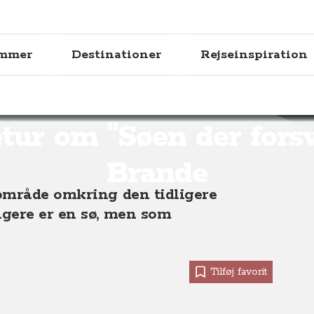
ammer
Destinationer
Rejseinspiration
øen der forsvandt” i Brande
tur om ”Søen der forsv
Brande
område omkring den tidligere
gere er en sø, men som
Tilføj favorit