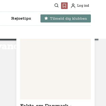
Søg
Favoritter
Log ind
Profil
Rejsetips
Tilmeld dig klubben
andt” i