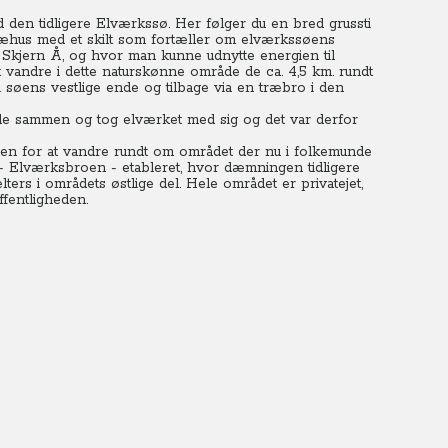
den tidligere Elværkssø. Her følger du en bred grussti
 træhus med et skilt som fortæller om elværkssøens
Skjern Å, og hvor man kunne udnytte energien til
t vandre i dette naturskønne område de ca. 4,5 km. rundt
øens vestlige ende og tilbage via en træbro i den
 sammen og tog elværket med sig og det var derfor
gheden for at vandre rundt om området der nu i folkemunde
 - Elværksbroen - etableret, hvor dæmningen tidligere
lters i områdets østlige del. Hele området er privatejet,
ffentligheden.