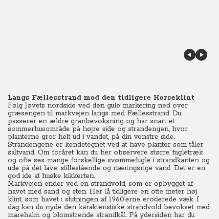
Langs Fællesstrand mod den tidligere Horseklint
Følg Jøvets nordside ved den gule markering ned over
græsengen til markvejen langs med Fællesstrand. Du
passerer en ældre granbevoksning og har snart et
sommerhusområde på højre side og strandengen, hvor
planterne gror helt ud i vandet, på din venstre side.
Strandengene er kendetegnet ved at have planter som tåler
saltvand. Om foråret kan du her observere større fugletræk
og ofte ses mange forskellige svømmefugle i strandkanten og
ude på det lave, stillestående og næringsrige vand. Det er en
god ide at huske kikkerten.
Markvejen ender ved en strandvold, som er opbygget af
havet med sand og sten. Her lå tidligere en otte meter høj
klint, som havet i slutningen af 1960’erne eroderede væk. I
dag kan du nyde den karakteristiske strandvold bevokset med
marehalm og blomstrende strandkål. På ydersiden har du