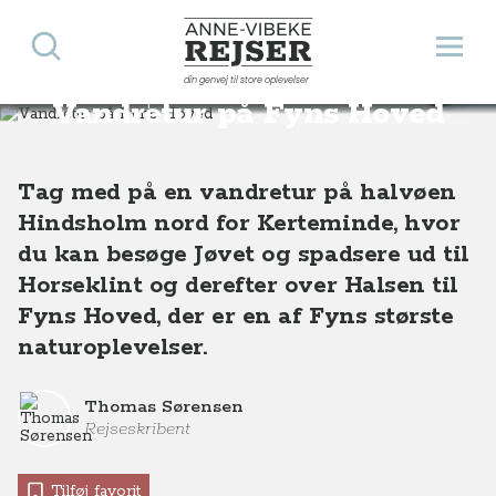
Søg
Åbn 
Anne-Vibeke Rejser
din genvej til store oplevelser
Destinationer
Europa
Danmark
Vandretur på Fyns Hoved
Vandretur på Fyns Hoved
Tag med på en vandretur på halvøen
Hindsholm nord for Kerteminde, hvor
du kan besøge Jøvet og spadsere ud til
Horseklint og derefter over Halsen til
Fyns Hoved, der er en af Fyns største
naturoplevelser.
Thomas Sørensen
Rejseskribent
Tilføj favorit