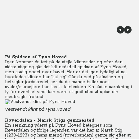
På Spidsen af Fyns Hoved
Igen kommer du tæt på de stejle klintesider og efter den
sidste stigning går det lidt nedad til spidsen af Fyns Hoved,
men stadig noget over havet. Her er det igen tydeligt at se,
hvorledes klinten har ”sat sig”. Går du ned på afsatsen og
betragter jordskredet, ser du de mange huller som
svaler/mursejlere har lavet i klintesiden. En sådan sænkning i
ly for eventuel vind, kan være et godt sted at spise din
medbragte frokost.
Vestvendt klint på Fyns Hoved
Røverdalen - Marsk Stigs gemmested
En sænkning yderst på Fyns Hoved betegnes som
Røverdalen og ifølge legenden var det her at Marsk Stig
(1230-1293) og hans mænd (røverbanden) gemte sig efter at