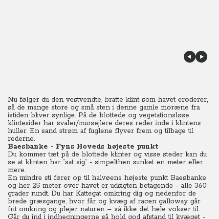
Nu følger du den vestvendte, bratte klint som havet eroderer,
så de mange store og små sten i denne gamle moræne fra
istiden bliver synlige. På de blottede og vegetationsløse
klintesider har svaler/mursejlere deres reder inde i klintens
huller. En sand strøm af fuglene flyver frem og tilbage til
rederne.
Baesbanke - Fyns Hoveds højeste punkt
Du kommer tæt på de blottede klinter og visse steder kan du
se at klinten har ”sat sig” - simpelthen sunket en meter eller
mere.
En mindre sti fører op til halvøens højeste punkt Baesbanke
og her 25 meter over havet er udsigten betagende - alle 360
grader rundt. Du har Kattegat omkring dig og nedenfor de
brede græsgange, hvor får og kvæg af racen galloway går
frit omkring og plejer naturen – så ikke det hele vokser til.
Går du ind i indhegningerne så hold god afstand til kvæget -