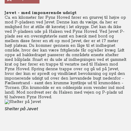
Jøvet - med imponerende udsigt
Ca. en kilometer før Fyns Hoved fører en grusvej til højre op
mod P-pladsen ved Jøvet. Denne kan du vælge, da her er
mulighed for at stille dit køretøj i let skygge. Det kan du ikke
ved P-pladsen ude på Halsen ved Fyns Hoved. Ved Jøvet P-
plads ses en oversigtstavle samt en bænk med bord og
mellem disse fører en sti op mod Jøvet, der er et 17 meter
højt plateau. Du kommer gennem en låge til et indhegnet
område, hvor der kan være fritgående får og/eller kvæg. Lidt
oppe ad bakkedraget passerer du områdets eneste shelter
med bålplads. Snart er du ude af indhegningen ved et gammelt
krat og her fører en trappe til venstre ned til Halsen mod
Fyns Hoved. Spring denne trappe over og gå ud på Jøvet,
hvor der kun er spredt og vindblæst bevoksning og nyd den
imponerende udsigt ud over den lavvandede bugt nedenfor -
Fællesstrand - samt den krumme kystlinje ud til krumodden -
Tornen. (En krumodde er en oddespids som vender ind mod
land). Mod nordvest ser du Halsen med vejen og P-plads ud
til halvøen Fyns Hoved.
Shelter på Jøvet