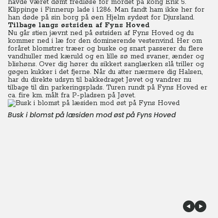
havde været dømt fredløse for mordet på kong Erik 5.
Klippinge i Finnerup lade i 1286. Man fandt ham ikke her for
han døde på sin borg på øen Hjelm sydøst for Djursland.
Tilbage langs østsiden af Fyns Hoved
Nu går stien jævnt ned på østsiden af Fyns Hoved og du
kommer ned i læ for den dominerende vestenvind. Her om
foråret blomstrer træer og buske og snart passerer du flere
vandhuller med kæruld og en lille sø med svaner, ænder og
blishøns. Over dig hører du sikkert sanglærken slå triller og
gøgen kukker i det fjerne. Når du atter nærmere dig Halsen,
har du direkte udsyn til bakkedraget Jøvet og vandrer nu
tilbage til din parkeringsplads. Turen rundt på Fyns Hoved er
ca. fire km. målt fra P-pladsen på Jøvet.
Busk i blomst på læsiden mod øst på Fyns Hoved