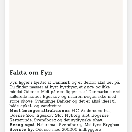
Fakta om Fyn
Fyn ligger i hjertet af Danmark og er derfor altid tæt på.
Du finder masser af kyst, kystbyer, et ørige og ikke
mindst Odense. Midt på øen ligger et af Danmarks størst
kulturelle ikoner Egeskov og naturen svigter ikke med
store skove, Svanninge Bakker og det er altså ideel til
både cykel- og vandreture.
Mest besøgte attraktioner:
H.C Andersens hus,
Odense Zoo,
Egeskov Slot
, Nyborg Slot, Bogense,
Kerteminde, Svendborg og det sydfynske øhav.
Besøg også:
Naturama i Svendborg
,
Midtfyns Bryghus
Største by:
Odense med 200.000 indbyggere