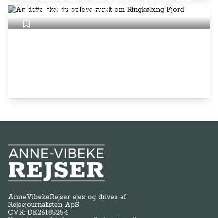
Ringkøbing Fjord
Anne-Vibeke Rejser
AnneVibekeRejser ejes og drives af
Rejsejournalisten ApS
CVR: DK
26185254