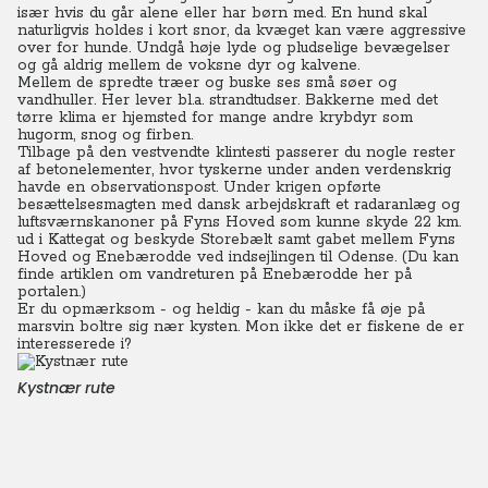
især hvis du går alene eller har børn med. En hund skal
naturligvis holdes i kort snor, da kvæget kan være aggressive
over for hunde. Undgå høje lyde og pludselige bevægelser
og gå aldrig mellem de voksne dyr og kalvene.
Mellem de spredte træer og buske ses små søer og
vandhuller. Her lever bl.a. strandtudser. Bakkerne med det
tørre klima er hjemsted for mange andre krybdyr som
hugorm, snog og firben.
Tilbage på den vestvendte klintesti passerer du nogle rester
af betonelementer, hvor tyskerne under anden verdenskrig
havde en observationspost. Under krigen opførte
besættelsesmagten med dansk arbejdskraft et radaranlæg og
luftsværnskanoner på Fyns Hoved som kunne skyde 22 km.
ud i Kattegat og beskyde Storebælt samt gabet mellem Fyns
Hoved og Enebærodde ved indsejlingen til Odense. (Du kan
finde artiklen om vandreturen på Enebærodde her på
portalen.)
Er du opmærksom - og heldig - kan du måske få øje på
marsvin boltre sig nær kysten. Mon ikke det er fiskene de er
interesserede i?
Kystnær rute