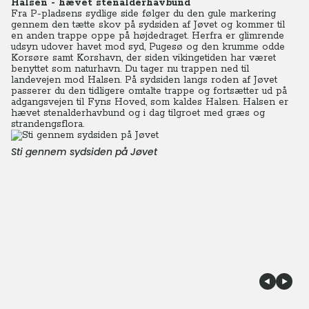
Halsen - hævet stenalderhavbund
Fra P-pladsens sydlige side følger du den gule markering
gennem den tætte skov på sydsiden af Jøvet og kommer til
en anden trappe oppe på højdedraget. Herfra er glimrende
udsyn udover havet mod syd, Pugesø og den krumme odde
Korsøre samt Korshavn, der siden vikingetiden har været
benyttet som naturhavn. Du tager nu trappen ned til
landevejen mod Halsen. På sydsiden langs roden af Jøvet
passerer du den tidligere omtalte trappe og fortsætter ud på
adgangsvejen til Fyns Hoved, som kaldes Halsen. Halsen er
hævet stenalderhavbund og i dag tilgroet med græs og
strandengsflora.
Sti gennem sydsiden på Jøvet