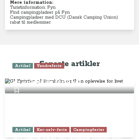
Mere information:
Turistinformation: Fyn
Find campingpladser på Fyn
Campingpladser med DCU (Dansk Camping Union)
rabat til medlemmer
Seneste artikler
Artikel
Vandreferie
Gå Kyststien på Bornholm og få
en oplevelse for livet
Artikel
Kør-selv-ferie
Campingferier
Alt dette skal du opleve rundt om