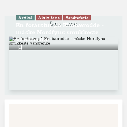
Artikel
Aktiv ferie
Vandreferie
Læs mere
En forårstur på Enebærodde -
måske Nordfyns smukkeste
vandrerute