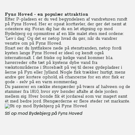
Fyns Hoved - en populær attraktion
Efter P-pladsen er du ved begyndelsen af vandreturen rundt
på Fyns Hoved. Her er opsat korttavler, der gør det nemt at
orientere sig. Foran dig har du en let stigning op mod
Bydebjerg og opmuntres af en lille malet sten med ordene:
”Lev i dag.” Og det er netop hvad du gør, når du vandrer
venstre om på Fyns Hoved.
Snart ser du lystfiskere nede på stenstranden, netop fordi
kysten langs Fyns Hoved er ideel og kendt også
internationalt. I det friske og kølige vand kommer bl.a.
havørreder ofte tæt på kystens dybe vand fra
vækstområderne i Storebælt på vej til deres gydepladser i
åerne på Fyn eller Jylland. Nogle fisk trækker hurtigt, mens
andre gør kortere ophold, så chancerne for en stor fisk er
gode - selv på en varm sommerdag.
Du passerer en række stengærder på tværs af halvøen og de
stammer fra 1810, hvor syv bønder aftalte at dele jorden
mellem sig. Hver bonde fik ét jordareal som var magert samt
ét med bedre jord. Stengærderne er flere steder ret markante.
Sti op mod Bydebjerg på Fyns Hoved