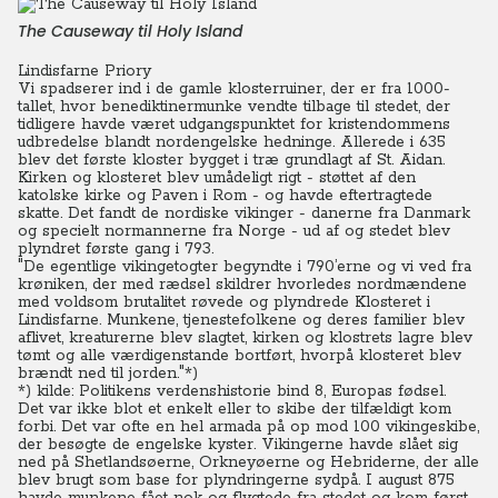
The Causeway til Holy Island
Lindisfarne Priory
Vi spadserer ind i de gamle klosterruiner, der er fra 1000-
tallet, hvor benediktinermunke vendte tilbage til stedet, der
tidligere havde været udgangspunktet for kristendommens
udbredelse blandt nordengelske hedninge. Allerede i 635
blev det første kloster bygget i træ grundlagt af St. Aidan.
Kirken og klosteret blev umådeligt rigt - støttet af den
katolske kirke og Paven i Rom - og havde eftertragtede
skatte. Det fandt de nordiske vikinger - danerne fra Danmark
og specielt normannerne fra Norge - ud af og stedet blev
plyndret første gang i 793.
"De egentlige vikingetogter begyndte i 790’erne og vi ved fra
krøniken, der med rædsel skildrer hvorledes nordmændene
med voldsom brutalitet røvede og plyndrede Klosteret i
Lindisfarne. Munkene, tjenestefolkene og deres familier blev
aflivet, kreaturerne blev slagtet, kirken og klostrets lagre blev
tømt og alle værdigenstande bortført, hvorpå klosteret blev
brændt ned til jorden."*)
*) kilde: Politikens verdenshistorie bind 8, Europas fødsel.
Det var ikke blot et enkelt eller to skibe der tilfældigt kom
forbi. Det var ofte en hel armada på op mod 100 vikingeskibe,
der besøgte de engelske kyster. Vikingerne havde slået sig
ned på Shetlandsøerne, Orkneyøerne og Hebriderne, der alle
blev brugt som base for plyndringerne sydpå. I august 875