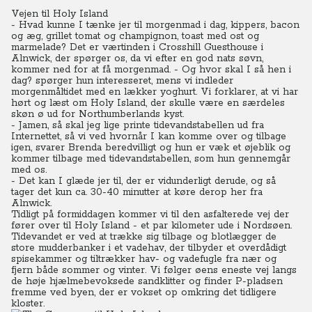
Vejen til Holy Island
- Hvad kunne I tænke jer til morgenmad i dag, kippers, bacon
og æg, grillet tomat og champignon, toast med ost og
marmelade? Det er værtinden i Crosshill Guesthouse i
Alnwick, der spørger os, da vi efter en god nats søvn,
kommer ned for at få morgenmad. - Og hvor skal I så hen i
dag? spørger hun interesseret, mens vi indleder
morgenmåltidet med en lækker yoghurt.
Vi forklarer, at vi har
hørt og læst om Holy Island, der skulle være en særdeles
skøn ø ud for Northumberlands kyst.
- Jamen, så skal jeg lige printe tidevandstabellen ud fra
Internettet, så vi ved hvornår I kan komme over og tilbage
igen, svarer Brenda beredvilligt og hun er væk et øjeblik og
kommer tilbage med tidevandstabellen, som hun gennemgår
med os.
- Det kan I glæde jer til, der er vidunderligt derude, og så
tager det kun ca. 30-40 minutter at køre derop her fra
Alnwick.
Tidligt på formiddagen kommer vi til den asfalterede vej der
fører over til Holy Island - et par kilometer ude i Nordsøen.
Tidevandet er ved at trække sig tilbage og blotlægger de
store mudderbanker i et vadehav, der tilbyder et overdådigt
spisekammer og tiltrækker hav- og vadefugle fra nær og
fjern både sommer og vinter. Vi følger øens eneste vej langs
de høje hjælmebevoksede sandklitter og finder P-pladsen
fremme ved byen, der er vokset op omkring det tidligere
kloster.