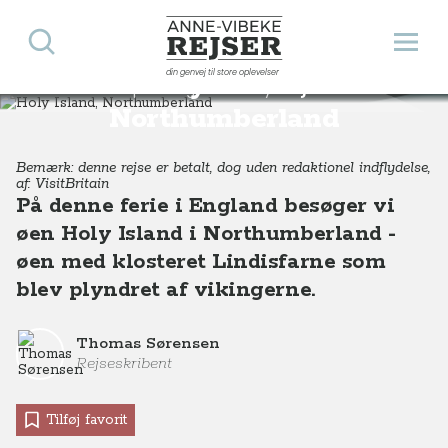
Søg
Åbn 
Anne-Vibeke Rejser
din genvej til store oplevelser
Holy Island,
Destinationer
Europa
England
Holy Island, Northumberland, England
Northumberland
Bemærk: denne rejse er betalt, dog uden redaktionel indflydelse,
af: VisitBritain
På denne ferie i England besøger vi
øen Holy Island i Northumberland -
øen med klosteret Lindisfarne som
blev plyndret af vikingerne.
Thomas Sørensen
Rejseskribent
Tilføj favorit