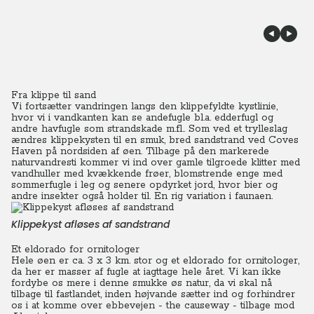
Fra klippe til sand
Vi fortsætter vandringen langs den klippefyldte kystlinie,
hvor vi i vandkanten kan se andefugle bl.a. edderfugl og
andre havfugle som strandskade m.fl..
Som ved et trylleslag
ændres klippekysten til en smuk, bred sandstrand ved Coves
Haven på nordsiden af øen. Tilbage på den markerede
naturvandresti kommer vi ind over gamle tilgroede klitter med
vandhuller med kvækkende frøer, blomstrende enge med
sommerfugle i leg og senere opdyrket jord, hvor bier og
andre insekter også holder til. En rig variation i faunaen.
Klippekyst afløses af sandstrand
Et eldorado for ornitologer
Hele øen er ca. 3 x 3 km. stor og et eldorado for ornitologer,
da her er masser af fugle at iagttage hele året.
Vi kan ikke
fordybe os mere i denne smukke øs natur, da vi skal nå
tilbage til fastlandet, inden højvande sætter ind og forhindrer
os i at komme over ebbevejen - the causeway - tilbage mod