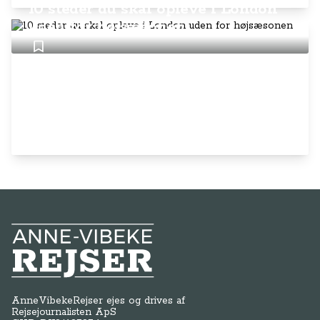
10 steder du skal opleve i London
uden for højsæsonen
Anne-Vibeke Rejser
AnneVibekeRejser ejes og drives af
Rejsejournalisten ApS