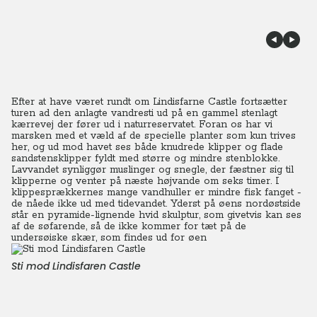
Efter at have været rundt om Lindisfarne Castle fortsætter
turen ad den anlagte vandresti ud på en gammel stenlagt
kærrevej der fører ud i naturreservatet. Foran os har vi
marsken med et væld af de specielle planter som kun trives
her, og ud mod havet ses både knudrede klipper og flade
sandstensklipper fyldt med større og mindre stenblokke.
Lavvandet synliggør muslinger og snegle, der fæstner sig til
klipperne og venter på næste højvande om seks timer. I
klippesprækkernes mange vandhuller er mindre fisk fanget -
de nåede ikke ud med tidevandet. Yderst på øens nordøstside
står en pyramide-lignende hvid skulptur, som givetvis kan ses
af de søfarende, så de ikke kommer for tæt på de
undersøiske skær, som findes ud for øen
Sti mod Lindisfaren Castle