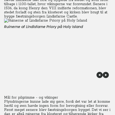
havde munkene fået nok og flygtede fra stedet og kom først
tilbage i 1100-tallet, hvor vikingerne var forsvundet. Senere i
1536, da kong Henry den VIII indførte reformationen, blev
stedet forladt og sten fra klosteret og kirken blev brugt til at
bygge fæstningsborgen Lindisfarne Castle.
Ruinerne af Lindisfarne Priory på Holy Island
Mål for pilgrimme - og vikinger
Plyndringerne kunne lade sig gøre, fordi det var let at komme
hertil og øen havde ingen form for bevogtning eller forsvar.
Først meget senere blev fæstningsborgen bygget. Det vi ser i
dag, er altså ruinerne fra klosteret og tilhørende kirker fra