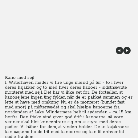
Kano med sejl
I Waterhaven møder vi fire unge mænd på tur - to i hver
deres kajakker og to med hver deres kanoer - sidstnævnte
monteret med sejl. Det har vi ikke set før.
De fortæller, at
kanosejlene ingen ting fylder, når de er pakket sammen og er
lette at have med omkring. Nu er de monteret (bundet fast
med snor) på midtersædet og skal hjælpe kanoerne fra
nordenden af Lake Windermere helt til sydenden - ca. 15 km.
herfra.
Den friske vind giver god drift i kanoerne, så vore
venner skal blot koncentrere sig om at styre med deres
padler. Vi håber for dem, at vinden holder.
De to kajakroere
kan sagtens holde trit med kanoerne og kan til enhver tid
padle fra dem.