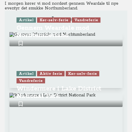
I morgen kører vi mod nordøst gennem
Weardale
til nye
eventyr det smukke Northumberland.
Læs mere
Artikel
Kør-selv-ferie
Vandreferie
Gennem Weardale mod
Norhtumberland
Artikel
Aktiv ferie
Kør-selv-ferie
Vandreferie
Windermere i Lake District
National Park