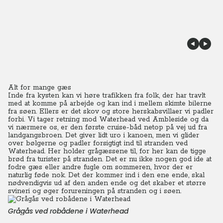
Alt for mange gæs
Inde fra kysten kan vi høre trafikken fra folk, der har travlt
med at komme på arbejde og kan ind i mellem skimte bilerne
fra søen. Ellers er det skov og store herskabsvillaer vi padler
forbi. Vi tager retning mod Waterhead ved Ambleside og da
vi nærmere os, er den første cruise-båd netop på vej ud fra
landgangsbroen. Det giver lidt uro i kanoen, men vi glider
over bølgerne og padler forsigtigt ind til stranden ved
Waterhead. Her holder grågæssene til, for her kan de tigge
brød fra turister på stranden. Det er nu ikke nogen god ide at
fodre gæs eller andre fugle om sommeren, hvor der er
naturlig føde nok. Det der kommer ind i den ene ende, skal
nødvendigvis ud af den anden ende og det skaber et større
svineri og øger forureningen på stranden og i søen.
Grågås ved robådene i Waterhead