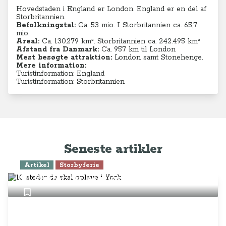
Hovedstaden i England er London. England er en del af
Storbritannien.
Befolkningstal:
Ca. 53 mio. I Storbritannien ca. 65,7
mio.
Areal:
Ca. 130.279
km². Storbritannien ca. 242.495 km²
Afstand fra Danmark:
Ca. 957 km til London
Mest besøgte attraktion:
London samt Stonehenge.
Mere information:
Turistinformation: England
Turistinformation: Storbritannien
Seneste artikler
Artikel
Storbyferie
10 steder du skal opleve i York