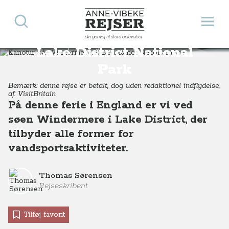
Søg
Åbn 
Anne-Vibeke Rejser
Kanotur på Windermere,
din genvej til store oplevelser
Destinationer
Europa
England
Kanotur på Windermere, Lake District National Park, England
Lake District National
Park
Bemærk: denne rejse er betalt, dog uden redaktionel indflydelse,
af: VisitBritain
På denne ferie i England er vi ved
søen Windermere i Lake District, der
tilbyder alle former for
vandsportsaktiviteter.
Thomas Sørensen
Rejseskribent
Tilføj favorit