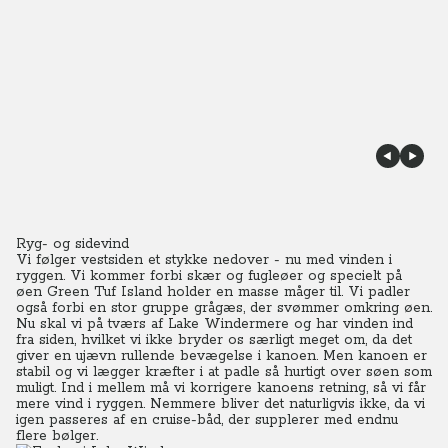
Ryg- og sidevind
Vi følger vestsiden et stykke nedover - nu med vinden i
ryggen. Vi kommer forbi skær og fugleøer og specielt på
øen Green Tuf Island holder en masse måger til. Vi padler
også forbi en stor gruppe grågæs, der svømmer omkring øen.
Nu skal vi på tværs af Lake Windermere og har vinden ind
fra siden, hvilket vi ikke bryder os særligt meget om, da det
giver en ujævn rullende bevægelse i kanoen. Men kanoen er
stabil og vi lægger kræfter i at padle så hurtigt over søen som
muligt. Ind i mellem må vi korrigere kanoens retning, så vi får
mere vind i ryggen. Nemmere bliver det naturligvis ikke, da vi
igen passeres af en cruise-båd, der supplerer med endnu
flere bølger.