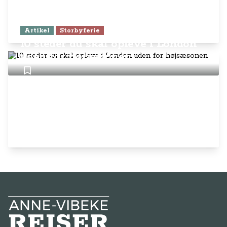
Artikel
Storbyferie
10 steder du skal opleve i London
uden for højsæsonen
Anne-Vibeke Rejser