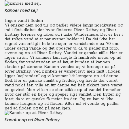
Kanoer med sejl
Ingen vand i floden
Vi ønsker dem god tur og padler videre langs nordkysten og
ind i flodudløbet, der hvor floderne River Rathay og River
Brathay forenes og løber ud i Lake Windermere. Det er her i
det rolige vand at et par svaner holder til. Da det ikke har
regnet væsentligt i hele tre uger, er vandstanden ca. 70 cm.
under daglig vande og det opdager vi, da vi padler ind forbi
sivene og op ad River Rathay. Vandet er ganske stille. Her er
ingen strøm. Vi kommer kun nogle få hundrede meter op ad
floden, før vandstanden er så lav, at bunden af kanoen
skraber på stenene.
Kanoen vendes og vi forsøger os på
River Brathay. Ved brinken er vandet lavt, men midt i floden
ligger "sejlrenden" og vi kommer lidt længere op ad denne
flod.
Her er ganske smukt og fredeligt og havde der været
vand nok i åen, ville en tur denne vej helt sikkert have været
en gevinst. Men vi kan se sten stikke op af vandet fremefter,
hvor der står en hejre og spejler sig i vandet. Den flytter sig
først, da vi er ganske få meter fra den. Og nu kan vi ikke
komme længere op ad floden.
Atter må vi vende og padler
ned ad floden og ud på søen igen.
Kanotur op ad River Rathay