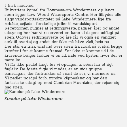
I frisk modvind
Et kvarters kørsel fra Bowness-on-Windermere op langs
søen ligger Low Wood Watersports Centre. Her tilbydes alle
slags vandsportsaktiviteter på Lake Windermere, lige fra
robåde, sejlads i forskellige joller til vandskisport.
Receptionen bugner af redningsveste, pagajer, årer og andet
udstyr og her har vi reserveret en kano til dagens udflugt på
søen. Udover redningsveste og åre får vi også en vandtæt
sæk til overtøj og andet, der ikke må blive vådt, hvis nu ...
Der står en frisk vind ind over søen fra nord, så vi skal lægge
kræfter i for at komme fremad. For ikke at komme ud i de
krusende bølger holder vi os lidt inde ved kysten, hvor der er
mere læ.
Vi får ikke padlet langt, før vi opdager, at søen har et rigt
fugleliv. De første fugle vi møder, er en stor gruppe
canadagæs, der fortrækker så snart de ser, vi nærmere os.
Vi padler nordpå forbi mindre klippeskær og har den
fantastiske udsigt op mod Cumbrian Mountains, der rejser sig
bag søen.
Kanotur på Lake Windermere