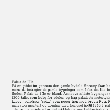
Palais de l'Ile
På en guidet tur gennem den gamle bydel i Annecy (kan best
mens du betragter de gamle bygninger som f.eks. det lille be
floden.
Palais de l'Ile er blandt Annecys ældste bygninger 
1200-tallet som bolig for adelen og bag paladsets metertykk
kapel - paladsets "spids" som peger hen mod broen Pont Pe
man slog mønter) og domhus med fængsel indtil 1860. I pal
i det gamle møntsted er vist middelalderens køkkenindretn