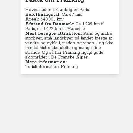
Fakta om Frankrig
Hovedstaden i Frankrig er Paris.
Befolkningstal:
Ca. 67 mio.
Areal:
643.801 km²
Afstand fra Danmark:
Ca. 1.229 km til
Paris, ca. 1.472 km til Marseille
Mest besøgte attraktion:
Paris og andre
storbyer, små landsbyer på landet, bjerge at
vandre og cykle i, maden og vinen - og ikke
mindst historiske slotte og mange fine
strande. Og så har Frankrig rigtigt gode
skiområder i De Franske Alper.
Mere information:
Turistinformation: Frankrig