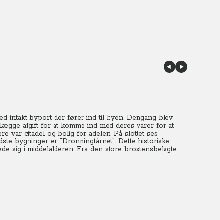
d intakt byport der fører ind til byen. Dengang blev
 lægge afgift for at komme ind med deres varer for at
re var citadel og bolig for adelen. På slottet ses
dste bygninger er "Dronningtårnet". Dette historiske
de sig i middelalderen. Fra den store brostensbelagte
 over hustagene i Annecy.