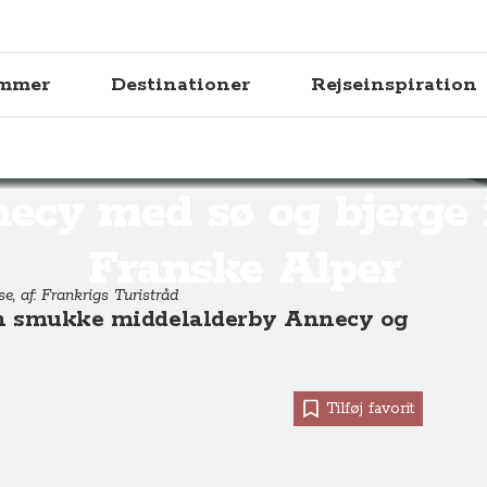
ammer
Destinationer
Rejseinspiration
bjerge i De Franske Alper, Frankrig
ecy med sø og bjerge 
Franske Alper
e, af: Frankrigs Turistråd
den smukke middelalderby Annecy og
Tilføj favorit