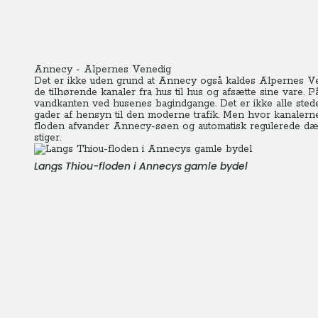
Annecy - Alpernes Venedig
Det er ikke uden grund at Annecy også kaldes Alpernes Vened
de tilhørende kanaler fra hus til hus og afsætte sine vare.
vandkanten ved husenes bagindgange. Det er ikke alle stede
gader af hensyn til den moderne trafik. Men hvor kanalern
floden afvander Annecy-søen og automatisk regulerede dæm
stiger.
Langs Thiou-floden i Annecys gamle bydel