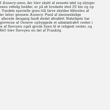
 Annecy-søen, der blev skabt af seneste istid og slynger
øen rettelig hedder, er på sit bredeste sted 3,5 km og op
 Vandets specielle grøn-blå farve skyldes tilførslen af
u, der løber gennem Annecy. Fund af menneskelige
n allerede dengang fandt stedet attraktivt. Naturligvis har
greverne af Geneve opbyggede et administrativt center i
rne af Savoyen også gjorde byen til et religiøst center, og
 1860 blev Savoyen en del af Frankrig.