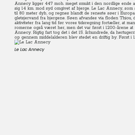
Annecy ligger 447 moh. meget smukt i den nordlige ende af
sig 14 km. mod syd omgivet af bjerge. Le Lac Annecy, som s
til 80 meter dyb, og regnes blandt de reneste søer i Europa.
gletsjervand fra bjergene. Søen afvandes via floden Thio
aktiviteter fra lang tid før vores tidsregning fortæller, at ma
romerne også været her, men det var først i 1200-årene at 
Annecy.
Rigtig fart tog det i det 15. århundrede, da hertuge
op gennem middelalderen blev stedet en driftig by.
Først i
Le Lac Annecy