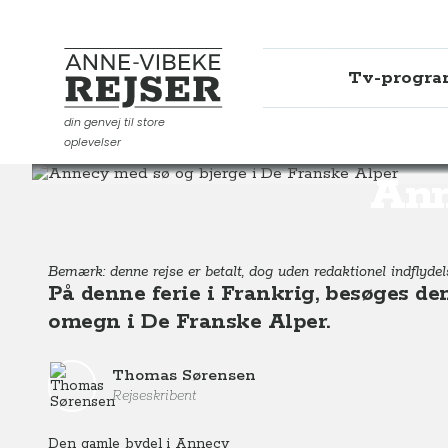
Tv-progr
Anne-Vibeke Rejser
din genvej til store
oplevelser
Destinationer
Europa
Frankrig
Annecy med sø og 
Ann
Bemærk: denne rejse er betalt, dog uden redaktionel indflydels
På denne ferie i Frankrig, besøges 
omegn i De Franske Alper.
Thomas Sørensen
Rejseskribent
Den gamle bydel i Annecy