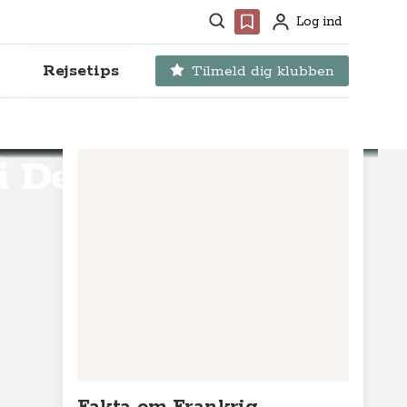
Søg
Favoritter
Log ind
Profil
Rejsetips
Tilmeld dig klubben
i De