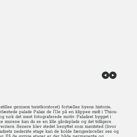
illes gennem turistkontoret) fortælles byens historie,
fæstede palads Palais de l'Ile på en klippeø midt i Thiou-
og nok det mest fotograferede motiv. Paladset bygget i
e murene kan du se en lille gårdsplads og det tidligere
rriere.
Senere blev stedet benyttet som møntsted (hvor
adsets nederste etage kan de kolde fængselsceller ses og
ing. På de øvrige etager er der både permanente og