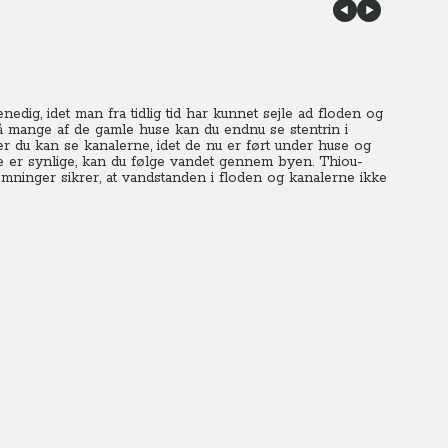
ig, idet man fra tidlig tid har kunnet sejle ad floden og
 På mange af de gamle huse kan du endnu se stentrin i
r du kan se kanalerne, idet de nu er ført under huse og
e er synlige, kan du følge vandet gennem byen.
Thiou-
ninger sikrer, at vandstanden i floden og kanalerne ikke