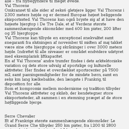
alle - fra nybegyndere til meget øvede.
Val Thorens
Omkranset til alle sider af seks6 gletsjere ligger Val Thorens i
2.300 meters højde og er dermed Europas højest beliggende
skisportssted.
Val Thorens kan også bryste sig af at have den
højeste bjergtop i De Tre Dale, et af Verdens største
sammenhængende skiområder med 600 km pister, 200 lifter
og 25 bjergtoppe.
Val Thorens kan tilbyde en exceptionel snekvalitet samt
snegaranti fra slutningen af november til midten af maj takket
være sine otte bjergtoppe og skråninger i over 3.000 meters
højde. Indrettet til alle niveauer er området endvidere udstyret
med eksemplarisk liftkapacitet.
En af Val Thorens' andre trumfer findes i dets arkitektoniske
variation og dets store udvalg af sportslige og kulturelle
aktiviteter. Her findes et overdækket sportscenter på 7.500
m2, samt pasningsmuligheder for de mindste børn, samt en
seks km lang kælkebakke, den længste i Frankrig, til
disposition for alle.
Som et kompromis mellem modernisme og tradition tilbyder
Val Thorens aktiviteter og skiløb, der kendetegner store
skisportssteder, alt sammen i en stemning præget af de store
højtliggende bjerge.
Serre Chevalier
Et af Frankrigs største sammenhængende skiområder: Le
Grand Serre Che tilbyder 250 km pister, fra 1.200 til 2800