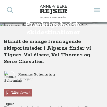
Søg
Åbn 
Anne-Vibeke Rejser
Her finder du nogle af
din genvej til store oplevelser
Destinationer
Europa
Frankrig
Her finder du nogle af Frankrigs bedste skidestinationer
Frankrigs bedste
skidestinationer
Blandt de mange fremragende
skisportssteder i Alperne finder vi
Tignes, Val dlsere, Val Thorens og
Serre Chevalier.
Rasmus Schønning
Fotograf
Tilføj favorit
Tignes