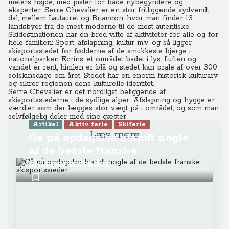
meters højde, med pister for både nybegyndere og
eksperter.
Serre Chevalier er en stor fritliggende sydvendt
dal, mellem Lautauret og Briancon, hvor man finder 13
landsbyer fra de mest moderne til de mest autentiske.
Skidestinationen har en bred vifte af aktiviteter for alle og for
hele familien: Sport, afslapning, kultur m.v. og så ligger
skisportsstedet for fødderne af de smukkeste bjerge i
nationalparken Ecrins, et området badet i lys. Luften og
vandet er rent, himlen er blå og stedet kan prale af over 300
solskinsdage om året. Stedet har en enorm historisk kulturarv
og sikrer regionen dens kulturelle identitet.
Serre Chevalier er det nordligst beliggende af
skisportsstederne i de sydlige alper. Afslapning og hygge er
værdier som der lægges stor vægt på i området, og som man
selvfølgelig deler med sine gæster.
Artikel
Aktiv ferie
Skiferie
Læs mere
Gå på opdagelse blandt nogle
af de bedste franske
skisportssteder