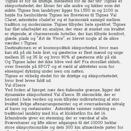
Tignes er for de dristige, mødested for de der tør! Tignes er
skisportsstedet, der åbner før alle andre og lukker som det
sidste.
Tignes fem landsbyer ligger fra 1.550 m og 2.100 m
højde fra henholdsvis Tignes les Bréviéres til Tignes Val
Claret, autentiske chalet'er og et harmonisk samspil mellem
tradition og modernisme. Tignes tilbyder hele spektret.
Tignes
har fået udarbejdet en analyse, der viser at ønsket om kvalitet
er stigende, at charmerende hoteller, der kan tilbyde komfort,
glæde, plads og "Art de Vivre", er blevet nogle af de sikre
værdier i Tignes.
Destinationen er et kosmopolitisk skisportssted, hvor man
kan stå på ski hele året, og gæsterne er flest mænd og unge
mellem 25 og 35 år og hvor 80% af gæsterne står på ski.
Og Tignes lader det ikke blive ved det! Fra storslået skiløb,
over freeride på SPOT og et væld af aktiviteter som for
eksempel dykning under isen om natten.
Tignes er virkelig stedet for de dristige og skisportsstedet,
hvor livet leves fuldt ud.
Val d’Isere
Ved foden af bjerget, nær den italienske grænse, ligger det
dynamiske skisportssted Val d'lsere. Et skiområde, der er
berømt i hele verden og som tilbyder indkvartering af stor
kvalitet, livlige aftenarrangementer og et overraskende udvalg
af barer og restauranter.
Autentiske rammer omkring en
traditionel landsby med bl.a. et klokketårn fra det 16.
århundrede giver en stemning, der er værdsat af alle.
Svævebaner og lifte sikrer adgangen til det 10.000 hektar
store skisportsområde og dets 300 km afmærkede pister for