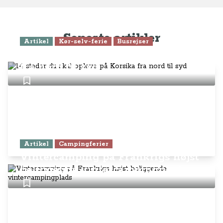
Seneste artikler
Artikel
Kør-selv-ferie
Busrejser
14 steder du skal opleve på Korsika
fra nord til syd
Artikel
Campingferier
Vintercamping på Frankrigs højst
beliggende vintercampingplads