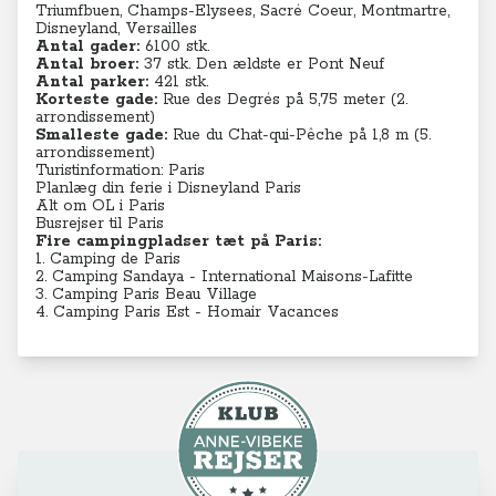
Triumfbuen,
Champs-Elysees, Sacré Coeur, Montmartre,
Disneyland, Versailles
Antal gader:
6100 stk.
Antal broer:
37 stk. Den ældste er Pont Neuf
Antal parker:
421 stk.
Korteste gade:
Rue des Degrés på 5,75 meter (
2.
arrondissement)
Smalleste gade:
Rue du Chat-qui-Pêche på 1,8 m (5
.
arrondissement)
Turistinformation: Paris
Planlæg din ferie i Disneyland Paris
Alt om OL i Paris
Busrejser til Paris
Fire campingpladser tæt på Paris:
1.
Camping de Paris
2.
Camping Sandaya - International Maisons-Lafitte
3.
Camping Paris Beau Village
4.
Camping Paris Est - Homair Vacances