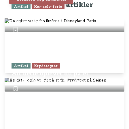
Seneste artikler
Artikel
Kør-selv-ferie
Uforglemmelig familieferie i
Disneyland Paris
Artikel
Krydstogter
Alt dette oplever du på et
flodkrydstogt på Seinen