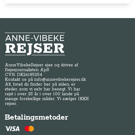
Anne-Vibeke Rejser
AnneVibekeRejser ejes og drives af
Rejsejournalisten ApS
CVR: DK
26185254
Kontakt os på
info@annevibekerejser.dk
Alt, hvad du finder her på siden, er
steder, som vi selv har besøgt. Vi har
rejst i over 25 år i over 100 lande på
mange forskellige måder. Vi sælger IKKE
rejser.
Betalingsmetoder