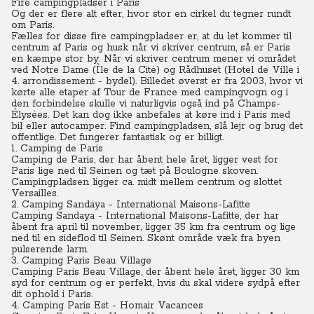
Fire campingpladser i Paris
Og der er flere alt efter, hvor stor en cirkel du tegner rundt
om Paris.
Fælles for disse fire campingpladser er, at du let kommer til
centrum af Paris og husk når vi skriver centrum, så er Paris
en kæmpe stor by. Når vi skriver centrum mener vi området
ved Notre Dame (Île de la Cité) og Rådhuset (Hotel de Ville i
4. arrondissement - bydel). Billedet øverst er fra 2003, hvor vi
kørte alle etaper af Tour de France med campingvogn og i
den forbindelse skulle vi naturligvis også ind på Champs-
Élysées. Det kan dog ikke anbefales at køre ind i Paris med
bil eller autocamper. Find campingpladsen, slå lejr og brug det
offentlige. Det fungerer fantastisk og er billigt.
1. Camping de Paris
Camping de Paris, der har åbent hele året, ligger vest for
Paris lige ned til Seinen og tæt på Boulogne skoven.
Campingpladsen ligger ca. midt mellem centrum og slottet
Versailles.
2. Camping Sandaya - International Maisons-Lafitte
Camping Sandaya - International Maisons-Lafitte, der har
åbent fra april til november, ligger 35 km fra centrum og lige
ned til en sideflod til Seinen. Skønt område væk fra byen
pulserende larm.
3. Camping Paris Beau Village
Camping Paris Beau Village, der åbent hele året, ligger 30 km
syd for centrum og er perfekt, hvis du skal videre sydpå efter
dit ophold i Paris.
4. Camping Paris Est - Homair Vacances