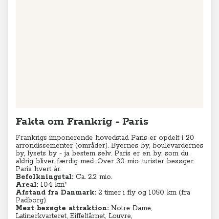
Fakta om Frankrig - Paris
Frankrigs imponerende hovedstad Paris er opdelt i
20
arrondissementer (områder). Byernes by, boulevardernes
by, lysets by - ja bestem selv. Paris er en by, som du
aldrig bliver færdig med. Over 30 mio. turister besøger
Paris hvert år.
Befolkningstal:
Ca. 2.2 mio.
Areal:
104 km²
Afstand fra Danmark:
2 timer i fly og 1050 km (fra
Padborg)
Mest besøgte attraktion:
Notre Dame,
Latinerkvarteret, Eiffeltårnet, Louvre,