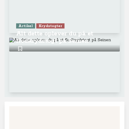
Artikel
Krydstogter
Alt dette oplever du på et
flodkrydstogt på Seinen