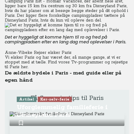
Camping Paris Est - Homair Vacances, der åbent hele året,
ligger bare 15 km fra centrum og 30 km fra Disneyland Paris,
hvis du har planer om at besøge begge steder på dit ophold i
Paris. Der ligger flere forskellige campingpladser tættere på
Disneyland Paris, hvis du kun vil opleve den del.
Det er hyggeligt at komme hjem til ro og fred på
campingpladsen efter en lang dag med oplevelser i Paris.
Anne-Vibeke Rejser elsker Paris
Vi elsker Paris og har været der, så mange gange, at vi er
stoppet med at tælle.
Find vores Tv-programmer og rejsetips
til Paris her.
De ældste bydele i Paris - med guide eller på
egen hånd
Få flere rejsetips til Paris
Artikel
Kør-selv-ferie
Uforglemmelig familieferie i
Disneyland Paris