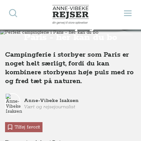
Søg
Åbn 
Anne-Vibeke Rejser
din genvej til store oplevelser
Perfekt campingferie i
Destinationer
Europa
Frankrig
Paris
Perfekt campingferie i Paris - her kan du bo
Paris - her kan du bo
Campingferie i storbyer som Paris er
noget helt særligt, fordi du kan
kombinere storbyens høje puls med ro
og fred tæt på naturen.
Anne-Vibeke Isaksen
Vært og rejsejournalist
Tilføj favorit