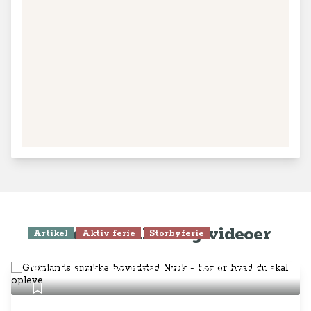
Seneste artikler og videoer
Artikel
Aktiv ferie
Storbyferie
Grønlands smukke hovedstad
Nuuk - her er hvad du skal opleve