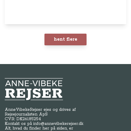
hent flere
Anne-Vibeke Rejser
AnneVibekeRejser ejes og drives af
Rejsejournalisten ApS
CVR: DK
26185254
Kontakt os på
info@annevibekerejser.dk
Alt, hvad du finder her på siden, er