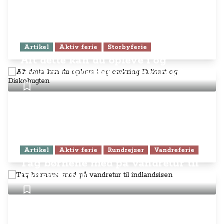
Artikel
Aktiv ferie
Storbyferie
Alt dette kan du opleve i og
omkring Ilulissat og Diskobugten
Artikel
Aktiv ferie
Rundrejser
Vandreferie
Tag børnene med på vandretur til
indlandsisen