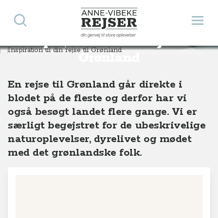
Søg
Åbn 
Anne-Vibeke Rejser
din genvej til store oplevelser
Inspiration til din rejse til
Destinationer
Europa
Grønland
Grønland
En rejse til Grønland går direkte i
blodet på de fleste og derfor har vi
også besøgt landet flere gange. Vi er
særligt begejstret for de ubeskrivelige
naturoplevelser, dyrelivet og mødet
med det grønlandske folk.