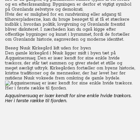
og en efterårssamling. Bygningen er derfor et vigtigt symbol
på Grønlands selvstyre og demokrati.
Hvis der er mulighed for en rundvisning eller adgang til
tilhørerpladserne, kan du bruge besøget til at få et stærkere
indblik i, hvordan politik, lovgivning og Grønlands fremtid
bliver diskuteret. I nærheden kan du også kigge efter
offentlige bygninger og kunst i byrummet, fordi de fortæller
om Grønlands historie, sagnverden og moderne identitet.
Besøg Nuuk Kirkegård lidt uden for byen
Den gamle kirkegård i Nuuk ligger midt i byen tæt på
Aqqusinersuaq. Den er især kendt for sine enkle hvide
trækors, der står tæt sammen og giver stedet et stille og
meget særligt udtryk. Kirkegården fortæller om byens historie,
kristne traditioner og de mennesker, der har levet her før
nutidens Nuuk voksede frem omkring de gamle bydele.
Aqqusinersuaq er især kendt for sine enkle hvide trækors.
Her i første række til fjorden.