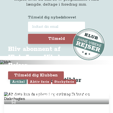
længde, deltage i foredrag mm.
Tilmeld dig nyhedsbrevet
Tilmeld
Bliv abonnent af
Klub Anne-Vibeke
Rejser
Tilmeld dig Klubben
Seneste artikler
Artikel
Aktiv ferie
Storbyferie
Alt dette kan du opleve i og
omkring Ilulissat og Diskobugten