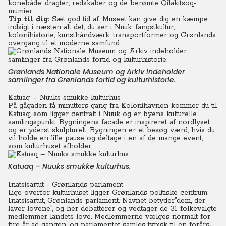
konebåde, dragter, redskaber og de berømte Qilakitsoq-
mumier.
Tip til dig:
Sæt god tid af. Museet kan give dig en kæmpe
indsigt i næsten alt det, du ser i Nuuk: fangstkultur,
kolonihistorie, kunsthåndværk, transportformer og Grønlands
overgang til et moderne samfund.
Grønlands Nationale Museum og Arkiv indeholder
samlinger fra Grønlands fortid og kulturhistorie.
Katuaq – Nuuks smukke kulturhus
På gågaden få minutters gang fra Kolonihavnen kommer du til
Katuaq, som ligger centralt i Nuuk og er byens kulturelle
samlingspunkt. Bygningens facade er inspireret af nordlyset
og er yderst skulpturelt. Bygningen er et besøg værd, hvis du
vil holde en lille pause og deltage i en af de mange event,
som kulturhuset afholder.
Katuaq – Nuuks smukke kulturhus.
Inatsisartut - Grønlands parlament
Lige overfor kulturhuset ligger Grønlands politiske centrum:
Inatsisartut, Grønlands parlament. Navnet betyder”dem, der
laver lovene”, og her debatterer og vedtager de 31 folkevalgte
medlemmer landets love. Medlemmerne vælges normalt for
fire år ad gangen, og parlamentet samles typisk til en forårs-