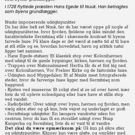
I 1728 flyttede præsten Hans Egede til Nuuk. Han betragtes
som byens grundlægger.
Nuuks imponerende udsigtspunkter
Du har ikke helt set Nuuk, før du har været oppe på nogle af
udsigtspunkterne, hvor fjorden, fjeldene og ikke mindst den
karakteristiske Sermitsiaq står i skærmede kontrast til byens
farvede huse. På klare dage er det værd at sætte tid af til bare
at stå stille og se, hvordan hovedstad, havn og arktisk natur
ligger tæt sammen.
• Hans Egede-statuen: Et klassisk stop over Kolonihavnen
med udsigt til de gamle bygninger, kirken, havnen og fjorden.
• Trappen over Nationalmuseet: Herfra får du et fint kig ned
over Kolonihavnen, Vor Frelser Kirke og de historiske huse.
• Udsigten mod Myggedalen: Et af Nuuks mest fotograferede
steder, hvor de farverige huse ligger med Sermitsiaq som
baggrund.
• Kysten ved museerne: Et roligt sted at se ud over havet, især
hvis du vil opleve solnedgang eller bare have et stille stop
ved vandet.
• Radiofjeldet: Giver udsigt over byen, havnen og fjorden, men
vælg sikre stier og gå kun, hvis vejret og underlaget er godt.
• Sermitsiaqs udsigtstur: En længere vandretur uden for
centrum, hvor du kan få en storslået udsigt over Nuup
Kangerlua og Sermitsiaq, hvis du er vant til at vandre.
Det skal du være opmærksom på:
Gå kun på sikre stier
og udsigtspunkter. Klipper kan være glatte, og områder med