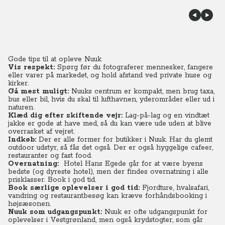
Gode tips til at opleve Nuuk
Vis respekt:
Spørg før du fotograferer mennesker, fangere
eller varer på markedet, og hold afstand ved private huse og
kirker.
Gå mest muligt:
Nuuks centrum er kompakt, men brug taxa,
bus eller bil, hvis du skal til lufthavnen, yderområder eller ud i
naturen.
Klæd dig efter skiftende vejr:
Lag-på-lag og en vindtæt
jakke er gode at have med, så du kan være ude uden at blive
overrasket af vejret.
Indkøb:
Der er alle former for butikker i Nuuk. Har du glemt
outdoor udstyr, så fås det også. Der er også hyggelige cafeer,
restauranter og fast food.
Overnatning:
Hotel Hans Egede går for at være byens
bedste (og dyreste hotel), men der findes overnatning i alle
prisklasser. Book i god tid.
Book særlige oplevelser i god tid:
Fjordture, hvalsafari,
vandring og restaurantbesøg kan kræve forhåndsbooking i
højsæsonen.
Nuuk som udgangspunkt:
Nuuk er ofte udgangspunkt for
oplevelser i Vestgrønland, men også krydstogter, som går