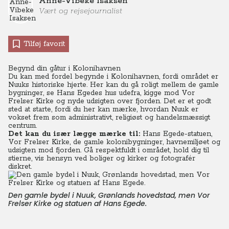
Anne-Vibeke Isaksen
Vært og rejsejournalist
Tilføj favorit
Begynd din gåtur i Kolonihavnen
Du kan med fordel begynde i Kolonihavnen, fordi området er
Nuuks historiske hjerte. Her kan du gå roligt mellem de gamle
bygninger, se Hans Egedes hus udefra, kigge mod Vor
Frelser Kirke og nyde udsigten over fjorden. Det er et godt
sted at starte, fordi du her kan mærke, hvordan Nuuk er
vokset frem som administrativt, religiøst og handelsmæssigt
centrum.
Det kan du især lægge mærke til:
Hans Egede-statuen,
Vor Frelser Kirke, de gamle kolonibygninger, havnemiljøet og
udsigten mod fjorden. Gå respektfuldt i området, hold dig til
stierne, vis hensyn ved boliger og kirker og fotografér
diskret.
Den gamle bydel i Nuuk, Grønlands hovedstad, men Vor
Frelser Kirke og statuen af Hans Egede.