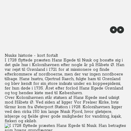
Nuuks historie - kort fortalt
I 1728 flyttede præsten Hans Egede til Nuuk og bosatte sig i
det gule hus i Kolonihavnen efter nogle år på Håbets Ø. Han
var rejst til Grønland i 1721 for at missionere og finde
efterkommere af nordboerne, men der var ingen nordboere
tilbage. Hans hustru, Gjertrud Rasch, fulgte ham til Grønland
og blev kendt for sin store indsats under en koppeepidemi,
før hun døde i 1735. Året efter forlod Hans Egede Grønland
og tog hendes kiste med til København.
Over Kolonihavnen står statuen af Hans Egede med udsigt
mod Håbets Ø. Ved siden af ligger Vor Frelser Kirke, hvis
tårnur kom fra Østerport Station i 1928. Kolonihavnen ligger
ved den cirka 150 km lange Nuuk Fjord, hvor gletsjere,
isbjerge og fjelde giver gode muligheder for vandring, kajak,
fiskeri og skiløb.