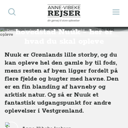
Søg
Åbn 
Anne-Vibeke Rejser
Grønlands smukke
din genvej til store oplevelser
hovedstad Nuuk - her er
Destinationer
Europa
Grønland
Grønlands smukke hovedstad Nuuk - her er hvad du skal opleve
hvad du skal opleve
Nuuk er Grønlands lille storby, og du
kan opleve hel den gamle by til fods,
mens resten af byen ligger fordelt på
flere fjelde og bugter med havne. Den
er en fin blanding af havneby og
arktisk natur. Og så er Nuuk et
fantastisk udgangspunkt for andre
oplevelser i Vestgrønland.