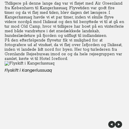
Tidligere på denne lange dag var vi fløjet med Air Greenland
fra København til Kangerlussuaq. Flyvetiden var godt fire
timer og da vi fløj med tiden, blev dagen det længere.
I
Kangerlussuaq havde vi et par timer, inden vi skulle flyve
videre nordpå mod Ilulissat og den tid benyttede vi til at gå en
tur mod Old Camp, hvor vi tidligere har boet på en vinterferie
med både vandreture i det snedækkede landskab,
hundeslædeture på fjorden og udflugt til indlandsisen.
På den efterfølgende flyvetur fik vi mulighed for at
fotografere ud af vinduet, da vi fløj over Isfjorden og Ilulissat,
inden vi landede lidt nord for byen. Her tog turlederen fra
Grønlands Rejsebureau imod os og da hele rejsegruppen var
samlet, kørte vi til Hotel Icefiord.
Flyskift i Kangerlussuaq