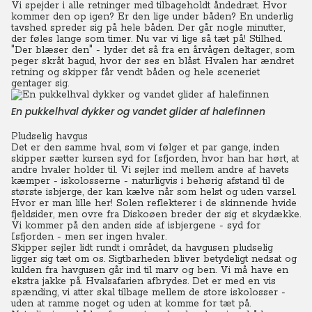
Vi spejder i alle retninger med tilbageholdt åndedræt. Hvor
kommer den op igen? Er den lige under båden? En underlig
tavshed spreder sig på hele båden. Der går nogle minutter,
der føles lange som timer. Nu var vi lige så tæt på! Stilhed.
"Der blæser den" - lyder det så fra en årvågen deltager, som
peger skråt bagud, hvor der ses en blåst. Hvalen har ændret
retning og skipper får vendt båden og hele sceneriet
gentager sig.
En pukkelhval dykker og vandet glider af halefinnen
Pludselig havgus
Det er den samme hval, som vi følger et par gange, inden
skipper sætter kursen syd for Isfjorden, hvor han har hørt, at
andre hvaler holder til. Vi sejler ind mellem andre af havets
kæmper - iskolosserne - naturligvis i behørig afstand til de
største isbjerge, der kan kælve når som helst og uden varsel.
Hvor er man lille her! Solen reflekterer i de skinnende hvide
fjeldsider, men ovre fra Diskoøen breder der sig et skydække.
Vi kommer på den anden side af isbjergene - syd for
Isfjorden - men ser ingen hvaler.
Skipper sejler lidt rundt i området, da havgusen pludselig
ligger sig tæt om os. Sigtbarheden bliver betydeligt nedsat og
kulden fra havgusen går ind til marv og ben. Vi må have en
ekstra jakke på. Hvalsafarien afbrydes. Det er med en vis
spænding, vi atter skal tilbage mellem de store iskolosser -
uden at ramme noget og uden at komme for tæt på.