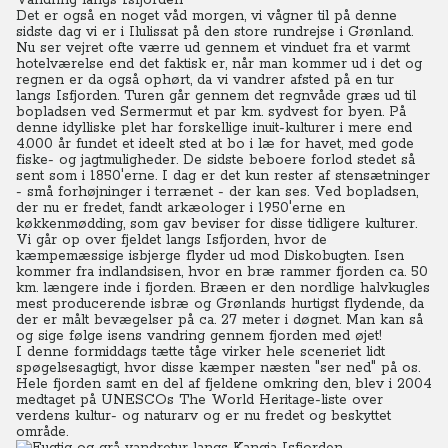
Vandring langs Isfjorden
Det er også en noget våd morgen, vi vågner til på denne
sidste dag vi er i Ilulissat på den store rundrejse i Grønland.
Nu ser vejret ofte værre ud gennem et vinduet fra et varmt
hotelværelse end det faktisk er, når man kommer ud i det og
regnen er da også ophørt, da vi vandrer afsted på en tur
langs Isfjorden. Turen går gennem det regnvåde græs ud til
bopladsen ved Sermermut et par km. sydvest for byen. På
denne idylliske plet har forskellige inuit-kulturer i mere end
4.000 år fundet et ideelt sted at bo i læ for havet, med gode
fiske- og jagtmuligheder. De sidste beboere forlod stedet så
sent som i 1850'erne. I dag er det kun rester af stensætninger
- små forhøjninger i terrænet - der kan ses. Ved bopladsen,
der nu er fredet, fandt arkæologer i 1950'erne en
køkkenmødding, som gav beviser for disse tidligere kulturer.
Vi går op over fjeldet langs Isfjorden, hvor de
kæmpemæssige isbjerge flyder ud mod Diskobugten. Isen
kommer fra indlandsisen, hvor en bræ rammer fjorden ca. 50
km. længere inde i fjorden. Bræen er den nordlige halvkugles
mest producerende isbræ og Grønlands hurtigst flydende, da
der er målt bevægelser på ca. 27 meter i døgnet.
Man kan så
og sige følge isens vandring gennem fjorden med øjet!
I denne formiddags tætte tåge virker hele sceneriet lidt
spøgelsesagtigt, hvor disse kæmper næsten "ser ned" på os.
Hele fjorden samt en del af fjeldene omkring den, blev i 2004
medtaget på UNESCOs The World Heritage-liste over
verdens kultur- og naturarv og er nu fredet og beskyttet
område.