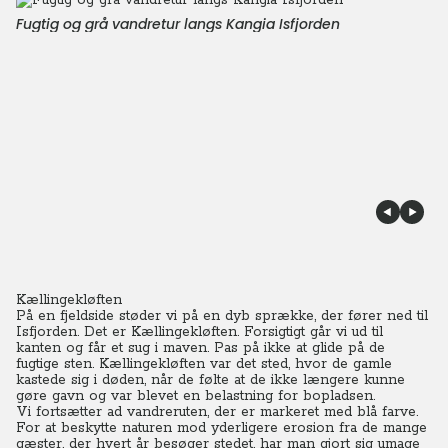
Fugtig og grå vandretur langs Kangia Isfjorden
Kællingekløften
På en fjeldside støder vi på en dyb sprække, der fører ned til
Isfjorden. Det er Kællingekløften. Forsigtigt går vi ud til
kanten og får et sug i maven. Pas på ikke at glide på de
fugtige sten. Kællingekløften var det sted, hvor de gamle
kastede sig i døden, når de følte at de ikke længere kunne
gøre gavn og var blevet en belastning for bopladsen.
Vi fortsætter ad vandreruten, der er markeret med blå farve.
For at beskytte naturen mod yderligere erosion fra de mange
gæster, der hvert år besøger stedet, har man gjort sig umage