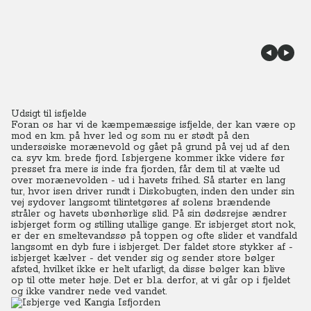
Udsigt til isfjelde
Foran os har vi de kæmpemæssige isfjelde, der kan være op
mod en km. på hver led og som nu er stødt på den
undersøiske morænevold og gået på grund på vej ud af den
ca. syv km. brede fjord.
Isbjergene kommer ikke videre før
presset fra mere is inde fra fjorden, får dem til at vælte ud
over morænevolden - ud i havets frihed.
Så starter en lang
tur, hvor isen driver rundt i Diskobugten, inden den under sin
vej sydover langsomt tilintetgøres af solens brændende
stråler og havets ubønhørlige slid. På sin dødsrejse ændrer
isbjerget form og stilling utallige gange. Er isbjerget stort nok,
er der en smeltevandssø på toppen og ofte slider et vandfald
langsomt en dyb fure i isbjerget. Der faldet store stykker af -
isbjerget kælver - det vender sig og sender store bølger
afsted, hvilket ikke er helt ufarligt, da disse bølger kan blive
op til otte meter høje. Det er bl.a. derfor, at vi går op i fjeldet
og ikke vandrer nede ved vandet.