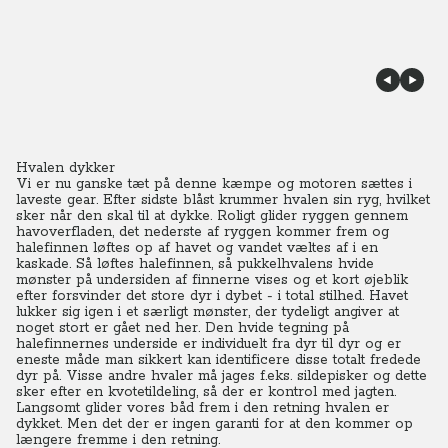
Hvalen dykker
Vi er nu ganske tæt på denne kæmpe og motoren sættes i
laveste gear. Efter sidste blåst krummer hvalen sin ryg, hvilket
sker når den skal til at dykke. Roligt glider ryggen gennem
havoverfladen, det nederste af ryggen kommer frem og
halefinnen løftes op af havet og vandet væltes af i en
kaskade. Så løftes halefinnen, så pukkelhvalens hvide
mønster på undersiden af finnerne vises og et kort øjeblik
efter forsvinder det store dyr i dybet - i total stilhed. Havet
lukker sig igen i et særligt mønster, der tydeligt angiver at
noget stort er gået ned her. Den hvide tegning på
halefinnernes underside er individuelt fra dyr til dyr og er
eneste måde man sikkert kan identificere disse totalt fredede
dyr på. Visse andre hvaler må jages f.eks. sildepisker og dette
sker efter en kvotetildeling, så der er kontrol med jagten.
Langsomt glider vores båd frem i den retning hvalen er
dykket. Men det der er ingen garanti for at den kommer op
længere fremme i den retning.