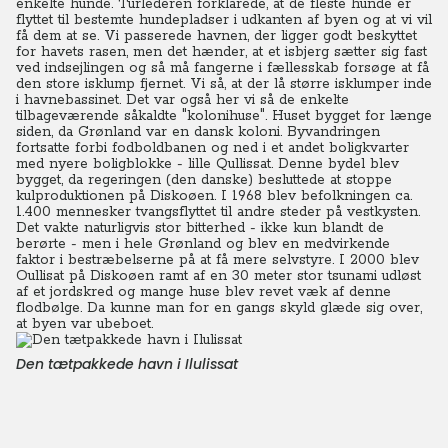
enkelte hunde. Turlederen forklarede, at de fleste hunde er
flyttet til bestemte hundepladser i udkanten af byen og at vi vil
få dem at se. Vi passerede havnen, der ligger godt beskyttet
for havets rasen, men det hænder, at et isbjerg sætter sig fast
ved indsejlingen og så må fangerne i fællesskab forsøge at få
den store isklump fjernet.
Vi så, at der lå større isklumper inde
i havnebassinet. Det var også her vi så de enkelte
tilbageværende såkaldte "kolonihuse". Huset bygget for længe
siden, da Grønland var en dansk koloni. Byvandringen
fortsatte forbi fodboldbanen og ned i et andet boligkvarter
med nyere boligblokke - lille Qullissat.
Denne bydel blev
bygget, da regeringen (den danske) besluttede at stoppe
kulproduktionen på Diskoøen.
I 1968 blev befolkningen ca.
1.400 mennesker tvangsflyttet til andre steder på vestkysten.
Det vakte naturligvis stor bitterhed - ikke kun blandt de
berørte - men i hele Grønland og blev en medvirkende
faktor i bestræbelserne på at få mere selvstyre.
I 2000 blev
Oullisat på Diskoøen ramt af en 30 meter stor tsunami udløst
af et jordskred og mange huse blev revet væk af denne
flodbølge. Da kunne man for en gangs skyld glæde sig over,
at byen var ubeboet.
Den tætpakkede havn i Ilulissat