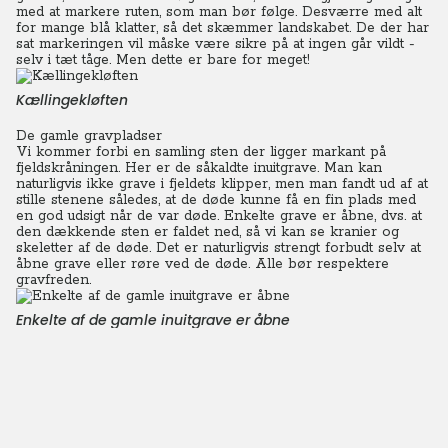
med at markere ruten, som man bør følge. Desværre med alt
for mange blå klatter, så det skæmmer landskabet. De der har
sat markeringen vil måske være sikre på at ingen går vildt -
selv i tæt tåge. Men dette er bare for meget!
Kællingekløften
De gamle gravpladser
Vi kommer forbi en samling sten der ligger markant på
fjeldskråningen. Her er de såkaldte inuitgrave.
Man kan
naturligvis ikke grave i fjeldets klipper, men man fandt ud af at
stille stenene således, at de døde kunne få en fin plads med
en god udsigt når de var døde.
Enkelte grave er åbne, dvs. at
den dækkende sten er faldet ned, så vi kan se kranier og
skeletter af de døde. Det er naturligvis strengt forbudt selv at
åbne grave eller røre ved de døde. Alle bør respektere
gravfreden.
Enkelte af de gamle inuitgrave er åbne