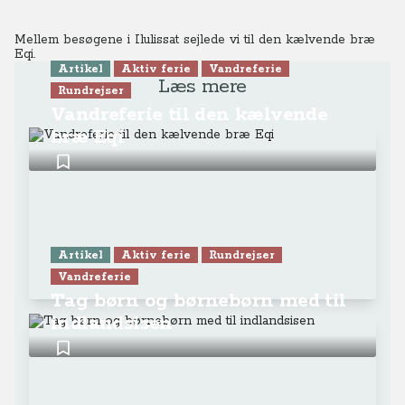
Mellem besøgene i Ilulissat sejlede vi til den kælvende bræ
Eqi.
Artikel
Aktiv ferie
Vandreferie
Læs mere
Rundrejser
Vandreferie til den kælvende
bræ Eqi
Artikel
Aktiv ferie
Rundrejser
Vandreferie
Tag børn og børnebørn med til
indlandsisen