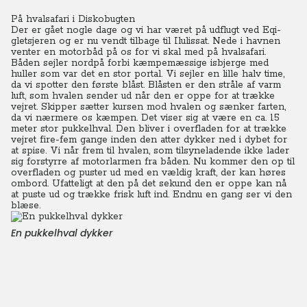
På hvalsafari i Diskobugten
Der er gået nogle dage og vi har været på udflugt ved Eqi-
gletsjeren og er nu vendt tilbage til Ilulissat. Nede i havnen
venter en motorbåd på os for vi skal med på hvalsafari.
Båden sejler nordpå forbi kæmpemæssige isbjerge med
huller som var det en stor portal. Vi sejler en lille halv time,
da vi spotter den første blåst. Blåsten er den stråle af varm
luft, som hvalen sender ud når den er oppe for at trække
vejret.
Skipper sætter kursen mod hvalen og sænker farten,
da vi nærmere os kæmpen. Det viser sig at være en ca. 15
meter stor pukkelhval. Den bliver i overfladen for at trække
vejret fire-fem gange inden den atter dykker ned i dybet for
at spise.
Vi når frem til hvalen, som tilsyneladende ikke lader
sig forstyrre af motorlarmen fra båden. Nu kommer den op til
overfladen og puster ud med en vældig kraft, der kan høres
ombord. Ufatteligt at den på det sekund den er oppe kan nå
at puste ud og trække frisk luft ind. Endnu en gang ser vi den
blæse.
En pukkelhval dykker