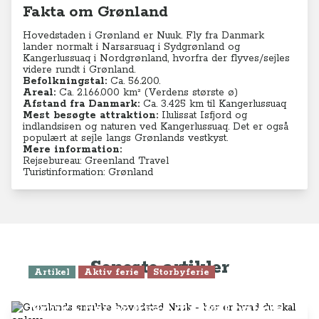
Fakta om Grønland
Hovedstaden i Grønland er Nuuk. Fly fra Danmark
lander normalt i
Narsarsuaq i Sydgrønland
og
Kangerlussuaq i Nordgrønland, hvorfra der flyves/sejles
videre rundt i Grønland.
Befolkningstal:
Ca. 56.200.
Areal:
Ca. 2.166.000 km² (Verdens største ø)
Afstand fra Danmark:
Ca. 3.425 km til Kangerlussuaq
Mest besøgte attraktion:
Ilulissat Isfjord og
indlandsisen og naturen ved Kangerlussuaq. Det er også
populært at sejle langs Grønlands vestkyst.
Mere information:
Rejsebureau: Greenland Travel
Turistinformation: Grønland
Seneste artikler
Artikel
Aktiv ferie
Storbyferie
Grønlands smukke hovedstad
Nuuk - her er hvad du skal opleve