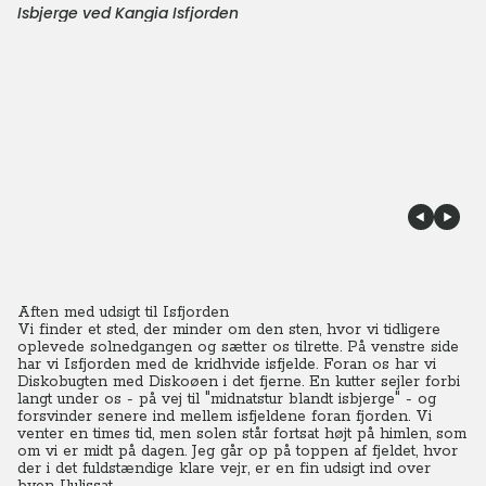
Isbjerge ved Kangia Isfjorden
Aften med udsigt til Isfjorden
Vi finder et sted, der minder om den sten, hvor vi tidligere
oplevede solnedgangen og sætter os tilrette. På venstre side
har vi Isfjorden med de kridhvide isfjelde. Foran os har vi
Diskobugten med Diskoøen i det fjerne. En kutter sejler forbi
langt under os - på vej til "midnatstur blandt isbjerge" - og
forsvinder senere ind mellem isfjeldene foran fjorden. Vi
venter en times tid, men solen står fortsat højt på himlen, som
om vi er midt på dagen. Jeg går op på toppen af fjeldet, hvor
der i det fuldstændige klare vejr, er en fin udsigt ind over