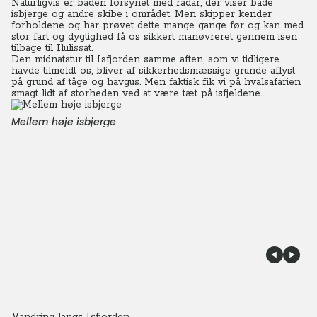
Naturligvis er båden forsynet med radar, der viser både
isbjerge og andre skibe i området. Men skipper kender
forholdene og har prøvet dette mange gange før og kan med
stor fart og dygtighed få os sikkert manøvreret gennem isen
tilbage til Ilulissat.
Den midnatstur til Isfjorden samme aften, som vi tidligere
havde tilmeldt os, bliver af sikkerhedsmæssige grunde aflyst
på grund af tåge og havgus. Men faktisk fik vi på hvalsafarien
smagt lidt af storheden ved at være tæt på isfjeldene.
Mellem høje isbjerge