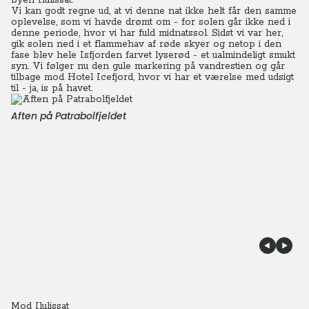
byen Ilulissat.
Vi kan godt regne ud, at vi denne nat ikke helt får den samme
oplevelse, som vi havde drømt om - for solen går ikke ned i
denne periode, hvor vi har fuld midnatssol. Sidst vi var her,
gik solen ned i et flammehav af røde skyer og netop i den
fase blev hele Isfjorden farvet lyserød - et ualmindeligt smukt
syn. Vi følger nu den gule markering på vandrestien og går
tilbage mod Hotel Icefjord, hvor vi har et værelse med udsigt
til - ja, is på havet.
Aften på Patrabolfjeldet
Mod Ilulissat