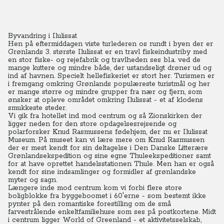
Byvandring i Ilulissat
Hen på eftermiddagen viste turlederen os rundt i byen der er
Grønlands 3. største Ilulissat er en travl fiskeindustriby med
en stor fiske- og rejefabrik og travlheden ses bl.a. ved de
mange kuttere og mindre både, der ustandseligt drøner ud og
ind af havnen. Specielt hellefiskeriet er stort her. Turismen er
i fremgang omkring Grønlands populæreste turistmål og her
er mange større og mindre grupper fra nær og fjern, som
ønsker at opleve området omkring Ilulissat - et af klodens
smukkeste steder.
Vi gik fra hotellet ind mod centrum og så Zionskirken der
ligger neden for den store opdagelsesrejsende og
polarforsker Knud Rasmussens fødehjem, der nu er Ilulissat
Museum. På museet kan vi lære mere om Knud Rasmussen
der er mest kendt for sin deltagelse i Den Danske Litterære
Grønlandsekspedition og sine egne Thuleekspeditioner samt
for at have oprettet handelsstationen Thule. Men han er også
kendt for sine indsamlinger og formidler af grønlandske
myter og sagn.
Længere inde mod centrum kom vi forbi flere store
boligblokke fra byggeboomet i 60'erne - som bestemt ikke
pynter på den romantiske forestilling om de små
farvestrålende enkeltfamiliehuse som ses på postkortene.
Midt
i centrum ligger World of Greenland - et aktivitetsselskab,