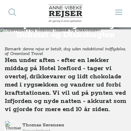
Søg
Åbn 
Anne-Vibeke Rejser
din genvej til store oplevelser
Oplevelser i og omkring
Destinationer
Europa
Grønland
Oplevelser i og omkring Ilulissat og Diskobugten
Ilulissat og Diskobugten
Bemærk: denne rejse er betalt, dog uden redaktionel indflydelse,
af: Greenland Travel
Hen under aften - efter en lækker
middag på Hotel Icefiord - tager vi
overtøj, drikkevarer og lidt chokolade
med i rygsækken og vandrer ud forbi
kraftstationen. Vi vil ud på pynten ved
Isfjorden og nyde natten - akkurat som
vi gjorde for mere end 10 år siden.
Thomas Sørensen
Rejseskribent