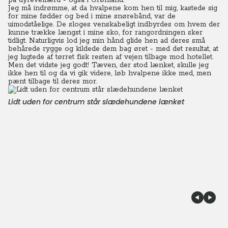
på dyrevelfærd - også i Grønland.
Jeg må indrømme, at da hvalpene kom hen til mig, kastede sig
for mine fødder og bed i mine snørebånd, var de
uimodståelige. De sloges venskabeligt indbyrdes om hvem der
kunne trække længst i mine sko, for rangordningen sker
tidligt.
Naturligvis lod jeg min hånd glide hen ad deres små
behårede rygge og kildede dem bag øret - med det resultat, at
jeg lugtede af tørret fisk resten af vejen tilbage mod hotellet.
Men det vidste jeg godt! Tæven, der stod lænket, skulle jeg
ikke hen til og da vi gik videre, løb hvalpene ikke med, men
pænt tilbage til deres mor.
Lidt uden for centrum står slædehundene lænket