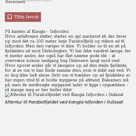
Tilføj favorit
På kanten af Kangia - Isfjorden
Hvor asfaltvejen slutter, starter en gul markeret sti, der fører
op mod det ca. 100 meter høje Parabolfjeld og videre ud til
Isfjorden. Men den vælger vi ikke. Vi holder os til en sti på
fjeldsiden ud mod Diskobugten.
Vi har ikke vandret længe, før
vi møder andre, der også har fået samme gode idé - at
overvære solens nedgang bag Diskoøen langt mod vest.
Hvor sporet ender går vi længere op ad den stejle fjeldside,
for at se om vi kan finde samme sten, som vi sidst sad ved.
Vi
er dog ikke helt alene. Selv om vi trækker op ad fjeldsiden er
her ingen vind til at holde myggene på afstand. Balsamen må
på, men de medbragte myggenet lader vi ligge i rygsækken -
så mange myg er her heller ikke!
Aftentur til Parabolfjeldet ved Kangia Isfjorden i Ilulissat