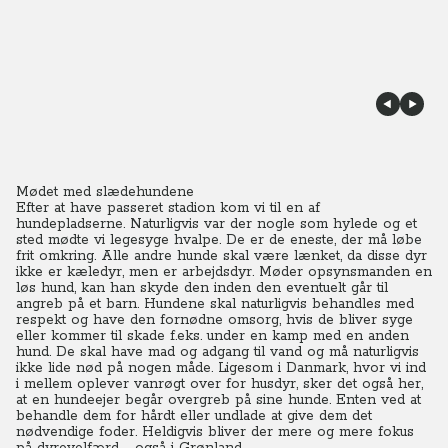
Mødet med slædehundene
Efter at have passeret stadion kom vi til en af
hundepladserne. Naturligvis var der nogle som hylede og et
sted mødte vi legesyge hvalpe. De er de eneste, der må løbe
frit omkring. Alle andre hunde skal være lænket, da disse dyr
ikke er kæledyr, men er arbejdsdyr.
Møder opsynsmanden en
løs hund, kan han skyde den inden den eventuelt går til
angreb på et barn. Hundene skal naturligvis behandles med
respekt og have den fornødne omsorg, hvis de bliver syge
eller kommer til skade f.eks. under en kamp med en anden
hund.
De skal have mad og adgang til vand og må naturligvis
ikke lide nød på nogen måde.
Ligesom i Danmark, hvor vi ind
i mellem oplever vanrøgt over for husdyr, sker det også her,
at en hundeejer begår overgreb på sine hunde. Enten ved at
behandle dem for hårdt eller undlade at give dem det
nødvendige foder. Heldigvis bliver der mere og mere fokus