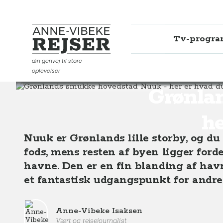
Tv-progr
Anne-Vibeke Rejser
din genvej til store
oplevelser
Destinationer
Europa
Grønland
Grønlands smukk
Grønla
he
Nuuk er Grønlands lille storby, og du
fods, mens resten af byen ligger forde
havne. Den er en fin blanding af hav
et fantastisk udgangspunkt for andre
Anne-Vibeke Isaksen
Vært og rejsejournalist