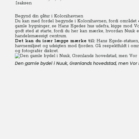
Begynd din gåtur i Kolonihavnen
Du kan med fordel begynde i Kolonihavnen, fordi området er
gamle bygninger, se Hans Egedes hus udefra, kigge mod Vor
godt sted at starte, fordi du her kan mærke, hvordan Nuuk er
handelsmæssigt centrum.
Det kan du især lægge mærke til:
Hans Egede-statuen, 
havnemiljøet og udsigten mod fjorden. Gå respektfuldt i områ
og fotografér diskret.
Den gamle bydel i Nuuk, Grønlands hovedstad, men Vor Fr