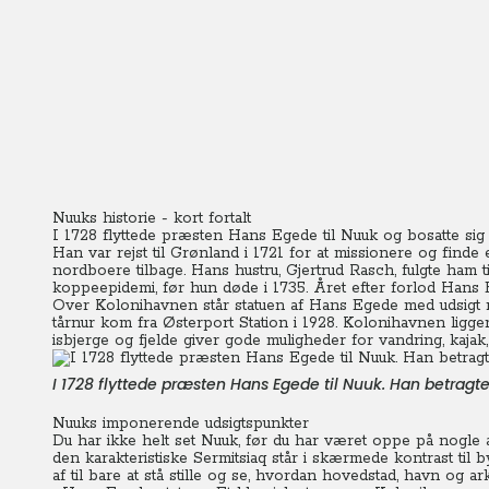
Nuuks historie - kort fortalt
I 1728 flyttede præsten Hans Egede til Nuuk og bosatte sig 
Han var rejst til Grønland i 1721 for at missionere og fin
nordboere tilbage. Hans hustru, Gjertrud Rasch, fulgte ham 
koppeepidemi, før hun døde i 1735. Året efter forlod Hans
Over Kolonihavnen står statuen af Hans Egede med udsigt m
tårnur kom fra Østerport Station i 1928. Kolonihavnen ligge
isbjerge og fjelde giver gode muligheder for vandring, kajak, 
I 1728 flyttede præsten Hans Egede til Nuuk. Han betrag
Nuuks imponerende udsigtspunkter
Du har ikke helt set Nuuk, før du har været oppe på nogle a
den karakteristiske Sermitsiaq står i skærmede kontrast til 
af til bare at stå stille og se, hvordan hovedstad, havn og ar