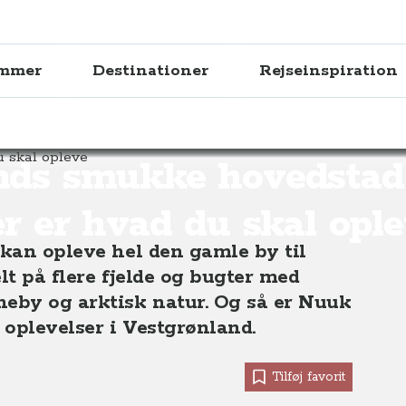
ammer
Destinationer
Rejseinspiration
e hovedstad Nuuk - her er hvad du skal opleve
nds smukke hovedstad
r er hvad du skal opl
 kan opleve hel den gamle by til
lt på flere fjelde og bugter med
neby og arktisk natur. Og så er Nuuk
 oplevelser i Vestgrønland.
Tilføj favorit