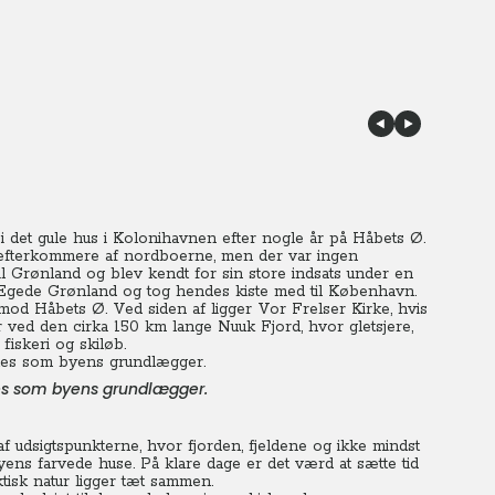
i det gule hus i Kolonihavnen efter nogle år på Håbets Ø.
de efterkommere af nordboerne, men der var ingen
til Grønland og blev kendt for sin store indsats under en
 Egede Grønland og tog hendes kiste med til København.
od Håbets Ø. Ved siden af ligger Vor Frelser Kirke, hvis
r ved den cirka 150 km lange Nuuk Fjord, hvor gletsjere,
fiskeri og skiløb.
tes som byens grundlægger.
f udsigtspunkterne, hvor fjorden, fjeldene og ikke mindst
byens farvede huse. På klare dage er det værd at sætte tid
ktisk natur ligger tæt sammen.