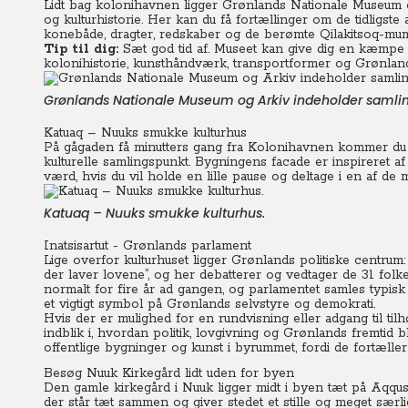
Lidt bag kolonihavnen ligger Grønlands Nationale Museum o
og kulturhistorie. Her kan du få fortællinger om de tidligste a
konebåde, dragter, redskaber og de berømte Qilakitsoq-mum
Tip til dig:
Sæt god tid af. Museet kan give dig en kæmpe ind
kolonihistorie, kunsthåndværk, transportformer og Grønlan
Grønlands Nationale Museum og Arkiv indeholder samlinge
Katuaq – Nuuks smukke kulturhus
På gågaden få minutters gang fra Kolonihavnen kommer du ti
kulturelle samlingspunkt. Bygningens facade er inspireret af
værd, hvis du vil holde en lille pause og deltage i en af de
Katuaq – Nuuks smukke kulturhus.
Inatsisartut - Grønlands parlament
Lige overfor kulturhuset ligger Grønlands politiske centrum:
der laver lovene”, og her debatterer og vedtager de 31 f
normalt for fire år ad gangen, og parlamentet samles typisk
et vigtigt symbol på Grønlands selvstyre og demokrati.
Hvis der er mulighed for en rundvisning eller adgang til til
indblik i, hvordan politik, lovgivning og Grønlands fremtid 
offentlige bygninger og kunst i byrummet, fordi de fortælle
Besøg Nuuk Kirkegård lidt uden for byen
Den gamle kirkegård i Nuuk ligger midt i byen tæt på Aqqus
der står tæt sammen og giver stedet et stille og meget særli