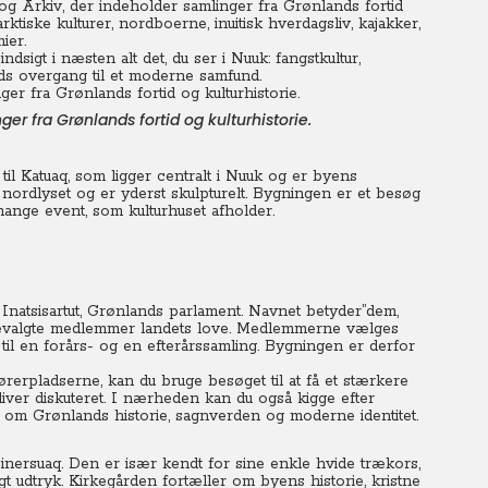
g Arkiv, der indeholder samlinger fra Grønlands fortid
rktiske kulturer, nordboerne, inuitisk hverdagsliv, kajakker,
ier.
sigt i næsten alt det, du ser i Nuuk: fangstkultur,
ds overgang til et moderne samfund.
r fra Grønlands fortid og kulturhistorie.
l Katuaq, som ligger centralt i Nuuk og er byens
 nordlyset og er yderst skulpturelt. Bygningen er et besøg
 mange event, som kulturhuset afholder.
 Inatsisartut, Grønlands parlament. Navnet betyder”dem,
olkevalgte medlemmer landets love. Medlemmerne vælges
 til en forårs- og en efterårssamling. Bygningen er derfor
hørerpladserne, kan du bruge besøget til at få et stærkere
bliver diskuteret. I nærheden kan du også kigge efter
r om Grønlands historie, sagnverden og moderne identitet.
inersuaq. Den er især kendt for sine enkle hvide trækors,
gt udtryk. Kirkegården fortæller om byens historie, kristne