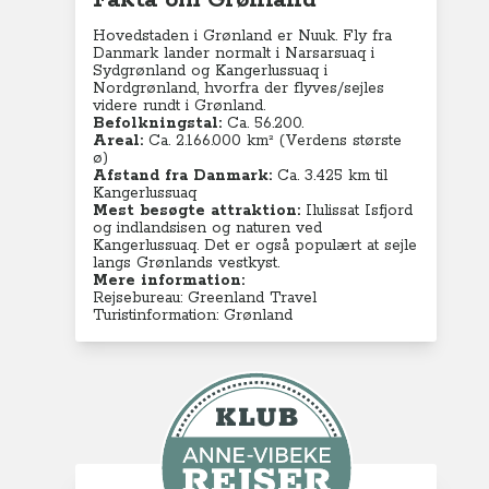
Fakta om Grønland
Hovedstaden i Grønland er Nuuk. Fly fra
Danmark lander normalt i
Narsarsuaq i
Sydgrønland
og Kangerlussuaq i
Nordgrønland, hvorfra der flyves/sejles
videre rundt i Grønland.
Befolkningstal:
Ca. 56.200.
Areal:
Ca. 2.166.000 km² (Verdens største
ø)
Afstand fra Danmark:
Ca. 3.425 km til
Kangerlussuaq
Mest besøgte attraktion:
Ilulissat Isfjord
og indlandsisen og naturen ved
Kangerlussuaq. Det er også populært at sejle
langs Grønlands vestkyst.
Mere information:
Rejsebureau: Greenland Travel
Turistinformation: Grønland