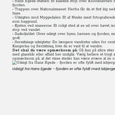
• Hans Egede-statuen: Et klassisk stop over Kolonihavnen m
fjorden.
• Trappen over Nationalmuseet: Herfra får du et fint kig n
huse.
• Udsigten mod Myggedalen: Et af Nuuks mest fotograferede 
som baggrund.
• Kysten ved museerne: Et roligt sted at se ud over havet, is
stop ved vandet.
• Radiofjeldet: Giver udsigt over byen, havnen og fjorden, m
godt.
• Sermitsiaqs udsigtstur: En længere vandretur uden for cen
Kangerlua og Sermitsiaq, hvis du er vant til at vandre.
Det skal du være opmærksom på:
Gå kun på sikre stier
med glasskår eller affald bør undgås. Vælg hellere et trygt
opmærksom på, at det visse steder kan være svære at se om
Udsigt fra Hans Egede - fjorden er ofte fyldt med isbjerge