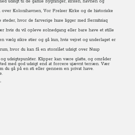
ed udsigt til de gamle bygninger, kirken, havnen og
ed over Kolonihavnen, Vor Frelser Kirke og de historiske
steder, hvor de farverige huse ligger med Sermitsiaq
ær hvis du vil opleve solnedgang eller bare have et stille
en vælg sikre stier og gå kun, hvis vejret og underlaget er
trum, hvor du kan få en storslået udsigt over Nuup
 og udsigtspunkter. Klipper kan være glatte, og områder
 sted med god udsigt end at forcere ujævnt terræn. Vær
 du gå på en sti eller gennem en privat have.
.