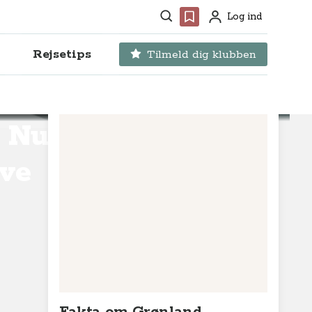
Søg
Favoritter
Log ind
Profil
Rejsetips
Tilmeld dig klubben
 Nuuk -
eve