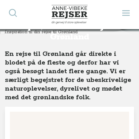
Søg
Åbn 
Anne-Vibeke Rejser
din genvej til store oplevelser
Inspiration til din rejse til
Destinationer
Europa
Grønland
Grønland
En rejse til Grønland går direkte i
blodet på de fleste og derfor har vi
også besøgt landet flere gange. Vi er
særligt begejstret for de ubeskrivelige
naturoplevelser, dyrelivet og mødet
med det grønlandske folk.