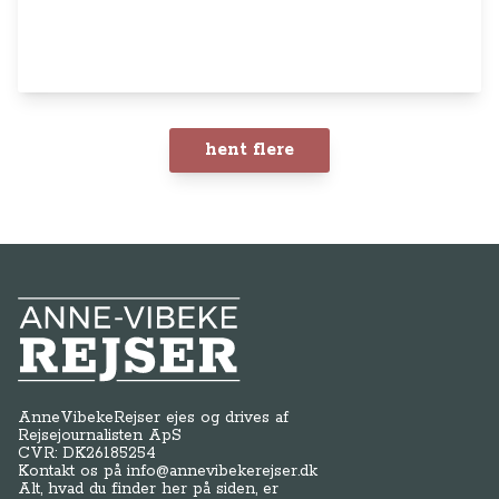
hent flere
Anne-Vibeke Rejser
AnneVibekeRejser ejes og drives af
Rejsejournalisten ApS
CVR: DK
26185254
Kontakt os på
info@annevibekerejser.dk
Alt, hvad du finder her på siden, er