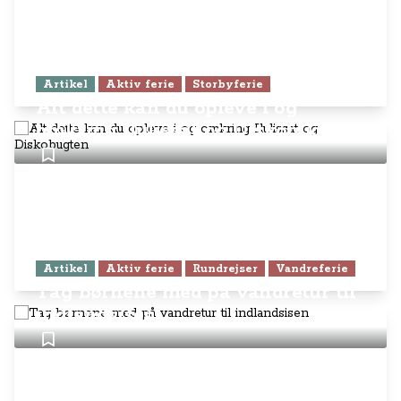
Artikel
Aktiv ferie
Storbyferie
Alt dette kan du opleve i og
omkring Ilulissat og Diskobugten
Artikel
Aktiv ferie
Rundrejser
Vandreferie
Tag børnene med på vandretur til
indlandsisen