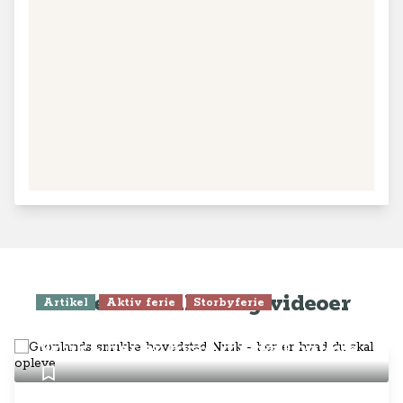
Seneste artikler og videoer
Artikel
Aktiv ferie
Storbyferie
Grønlands smukke hovedstad
Nuuk - her er hvad du skal opleve