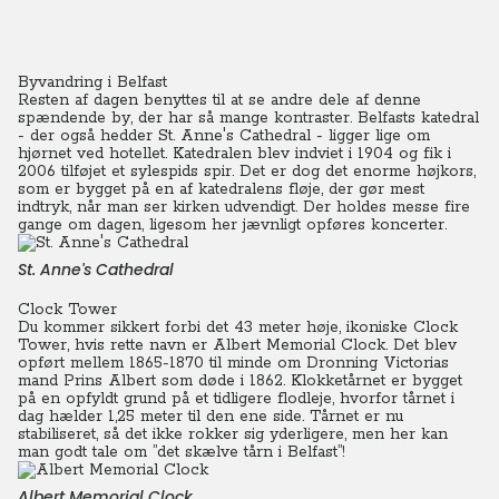
Byvandring i Belfast
Resten af dagen benyttes til at se andre dele af denne
spændende by, der har så mange kontraster. Belfasts katedral
- der også hedder St. Anne's Cathedral - ligger lige om
hjørnet ved hotellet. Katedralen blev indviet i 1904 og fik i
2006 tilføjet et sylespids spir. Det er dog det enorme højkors,
som er bygget på en af katedralens fløje, der gør mest
indtryk, når man ser kirken udvendigt. Der holdes messe fire
gange om dagen, ligesom her jævnligt opføres koncerter.
St. Anne's Cathedral
Clock Tower
Du kommer sikkert forbi det 43 meter høje, ikoniske Clock
Tower, hvis rette navn er Albert Memorial Clock. Det blev
opført mellem 1865-1870 til minde om Dronning Victorias
mand Prins Albert som døde i 1862. Klokketårnet er bygget
på en opfyldt grund på et tidligere flodleje, hvorfor tårnet i
dag hælder 1,25 meter til den ene side. Tårnet er nu
stabiliseret, så det ikke rokker sig yderligere, men her kan
man godt tale om ”det skælve tårn i Belfast”!
Albert Memorial Clock