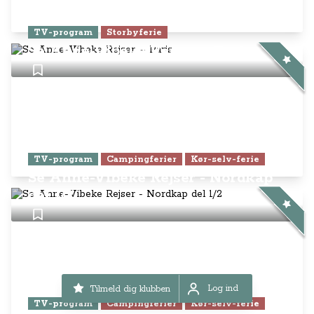
TV-program
Storbyferie
Se Anne-Vibeke Rejser – Paris
TV-program
Campingferier
Kør-selv-ferie
Se Anne-Vibeke Rejser - Nordkap
del 1/2
Log ind
Tilmeld dig klubben
Log ind
TV-program
Campingferier
Kør-selv-ferie