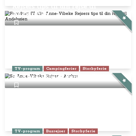
Rejsers tips til din rejse til
Andalusien
TV-program
Campingferier
Storbyferie
Se Anne-Vibeke Rejser - Aarhus
TV-program
Busrejser
Storbyferie