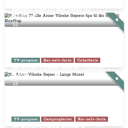
Foredrag: Få alle Anne-Vibeke
Rejsers tips til din rejse til
Nordkap
TV-program
Kør-selv-ferie
Cykelferie
Se Anne-Vibeke Rejser - Langs
Mosel
TV-program
Campingferier
Kør-selv-ferie
Se Anne-Vibeke Rejser –