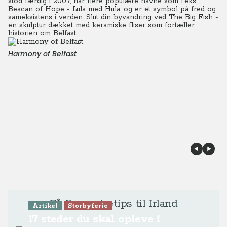
stod færdig i 2007, har flere populære navne som f.eks.
Beacan of Hope - Lula med Hula, og er et symbol på fred og
sameksistens i verden. Slut din byvandring ved The Big Fish -
en skulptur dækket med keramiske fliser som fortæller
historien om Belfast.
Harmony of Belfast
Få flere rejsetips til Irland
Artikel
Storbyferie
17 steder du skal opleve i