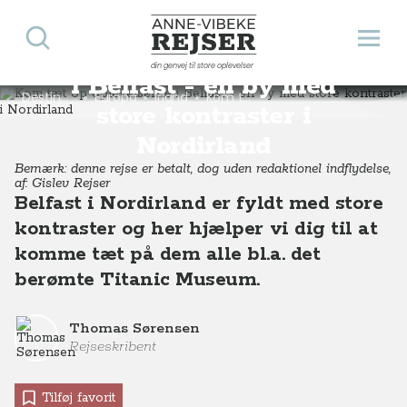
Søg
Åbn 
Kom tæt op oplevelserne
Anne-Vibeke Rejser
din genvej til store oplevelser
i Belfast - en by med
Destinationer
Europa
Irland
Kom tæt op oplevelserne i Belfast - en by med store kontraster i Nordirland
store kontraster i
Nordirland
Bemærk: denne rejse er betalt, dog uden redaktionel indflydelse,
af: Gislev Rejser
Belfast i Nordirland er fyldt med store
kontraster og her hjælper vi dig til at
komme tæt på dem alle bl.a. det
berømte Titanic Museum.
Thomas Sørensen
Rejseskribent
Tilføj favorit