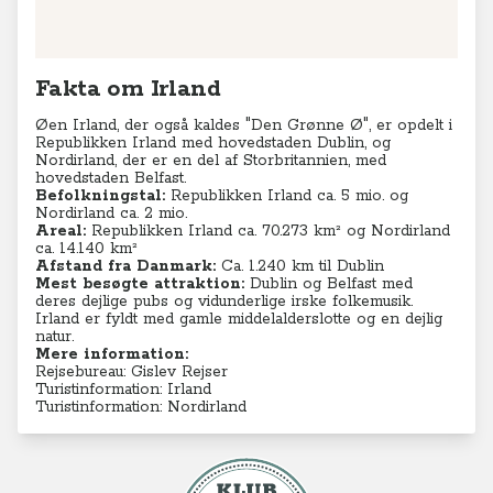
Fakta om Irland
Øen Irland, der også kaldes "Den Grønne Ø", er opdelt i
Republikken Irland med hovedstaden Dublin, og
Nordirland, der er en del af Storbritannien, med
hovedstaden Belfast.
Befolkningstal:
Republikken Irland ca. 5 mio. og
Nordirland ca. 2 mio.
Areal:
Republikken Irland ca. 70.273 km² og Nordirland
ca. 14.140
km²
Afstand fra Danmark:
Ca. 1.240 km til Dublin
Mest besøgte attraktion:
Dublin og Belfast med
deres dejlige pubs og vidunderlige irske folkemusik.
Irland er fyldt med gamle middelalderslotte og en dejlig
natur.
Mere information:
Rejsebureau: Gislev Rejser
Turistinformation: Irland
Turistinformation: Nordirland