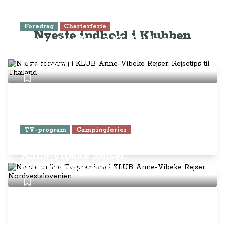
Foredrag
Charterferie
Nyeste indhold i Klubben
Næste foredrag i KLUB Anne-
Vibeke Rejser: Rejsetips til
Thailand
TV-program
Campingferier
Næste online Tv-premiere i KLUB
Anne-Vibeke Rejser:
Nordvestslovenien