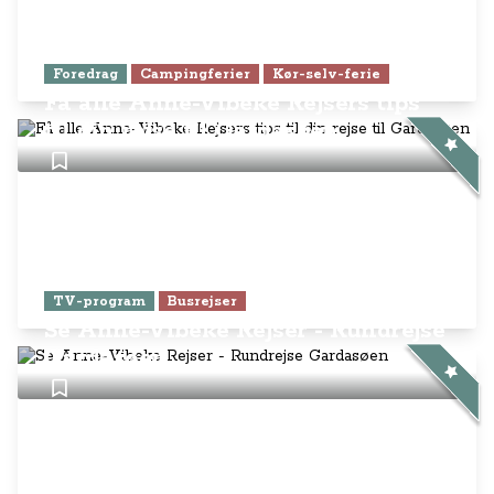
Foredrag
Campingferier
Kør-selv-ferie
Få alle Anne-Vibeke Rejsers tips
til din rejse til Gardasøen
TV-program
Busrejser
Se Anne-Vibeke Rejser - Rundrejse
Gardasøen