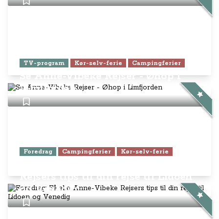
TV-program
Kør-selv-ferie
Campingferier
Se Anne-Vibeke Rejser - Øhop i
Limfjorden
Foredrag
Campingferier
Kør-selv-ferie
Foredrag: Få alle Anne-Vibeke
Rejsers tips til din rejse til Lidoen
og Venedig