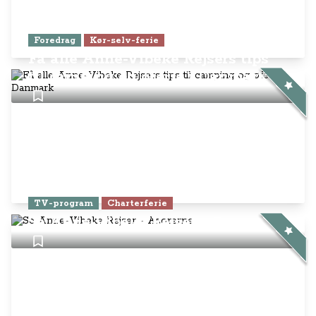
Foredrag
Kør-selv-ferie
Få alle Anne-Vibeke Rejsers tips
til camping og øferie i Danmark
TV-program
Charterferie
Se Anne-Vibeke Rejser - Azorerne