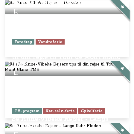
Se Anne-Vibeke Rejser – Dresden
Foredrag
Vandreferie
Få alle Anne-Vibeke Rejsers tips
til din rejse til Tour de Mont Blanc
TMB
TV-program
Kør-selv-ferie
Cykelferie
Se Anne-Vibeke Rejser - Langs
Ruhr Floden