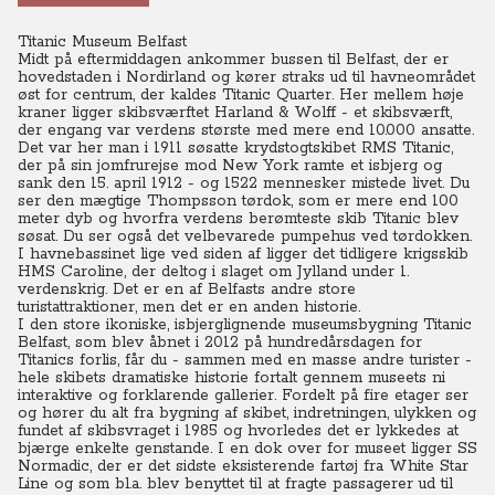
Titanic Museum Belfast
Midt på eftermiddagen ankommer bussen til Belfast, der er
hovedstaden i Nordirland og kører straks ud til havneområdet
øst for centrum, der kaldes Titanic Quarter. Her mellem høje
kraner ligger skibsværftet Harland & Wolff - et skibsværft,
der engang var verdens største med mere end 10.000 ansatte.
Det var her man i 1911 søsatte krydstogtskibet RMS Titanic,
der på sin jomfrurejse mod New York ramte et isbjerg og
sank den 15. april 1912 - og 1522 mennesker mistede livet. Du
ser den mægtige Thompsson tørdok, som er mere end 100
meter dyb og hvorfra verdens berømteste skib Titanic blev
søsat. Du ser også det velbevarede pumpehus ved tørdokken.
I havnebassinet lige ved siden af ligger det tidligere krigsskib
HMS Caroline, der deltog i slaget om Jylland under 1.
verdenskrig. Det er en af Belfasts andre store
turistattraktioner, men det er en anden historie.
I den store ikoniske, isbjerglignende museumsbygning Titanic
Belfast, som blev åbnet i 2012 på hundredårsdagen for
Titanics forlis, får du - sammen med en masse andre turister -
hele skibets dramatiske historie fortalt gennem museets ni
interaktive og forklarende gallerier. Fordelt på fire etager ser
og hører du alt fra bygning af skibet, indretningen, ulykken og
fundet af skibsvraget i 1985 og hvorledes det er lykkedes at
bjærge enkelte genstande. I en dok over for museet ligger SS
Normadic, der er det sidste eksisterende fartøj fra White Star
Line og som bl.a. blev benyttet til at fragte passagerer ud til