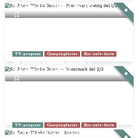
Steiermark, Østrig del 1/2
TV-program
Campingferier
Kør-selv-ferie
Se Anne-Vibeke Rejser –
Steiermark del 2/2
TV-program
Campingferier
Kør-selv-ferie
Se Anne-Vibeke Rejser - Skagen