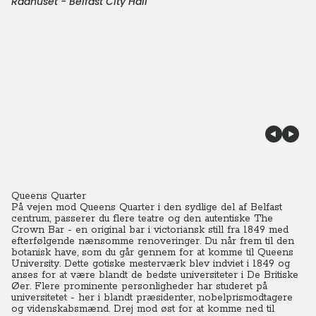
Rådhuset - Belfast City Hall
Queens Quarter
På vejen mod Queens Quarter i den sydlige del af Belfast
centrum, passerer du flere teatre og den autentiske The
Crown Bar - en original bar i victoriansk still fra 1849 med
efterfølgende nænsomme renoveringer. Du når frem til den
botanisk have, som du går gennem for at komme til Queens
University. Dette gotiske mesterværk blev indviet i 1849 og
anses for at være blandt de bedste universiteter i De Britiske
Øer. Flere prominente personligheder har studeret på
universitetet - her i blandt præsidenter, nobelprismodtagere
og videnskabsmænd. Drej mod øst for at komme ned til