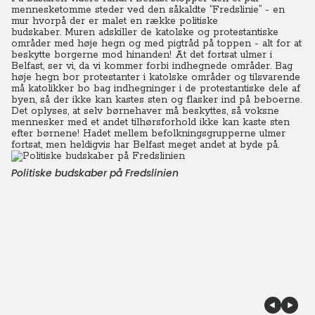
mennesketomme steder ved den såkaldte “Fredslinie” - en
mur hvorpå der er malet en række politiske
budskaber.
Muren adskiller de katolske og protestantiske
områder med høje hegn og med pigtråd på toppen - alt for at
beskytte borgerne mod hinanden! At det fortsat ulmer i
Belfast, ser vi, da vi kommer forbi indhegnede områder. Bag
høje hegn bor protestanter i katolske områder og tilsvarende
må katolikker bo bag indhegninger i de protestantiske dele af
byen, så der ikke kan kastes sten og flasker ind på beboerne.
Det oplyses, at selv børnehaver må beskyttes, så voksne
mennesker med et andet tilhørsforhold ikke kan kaste sten
efter børnene! Hadet mellem befolkningsgrupperne ulmer
fortsat, men heldigvis har Belfast meget andet at byde på.
Politiske budskaber på Fredslinien