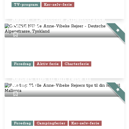
TV-program
Kør-selv-ferie
ONLINE NU: Se Anne-Vibeke
Rejser - Deutsche Alpenstrasse,
Tyskland
Foredrag
Aktiv ferie
Charterferie
Foredrag: Få alle Anne-Vibeke
Rejsers tips til din rejse til
Mallorca
Foredrag
Campingferier
Kør-selv-ferie