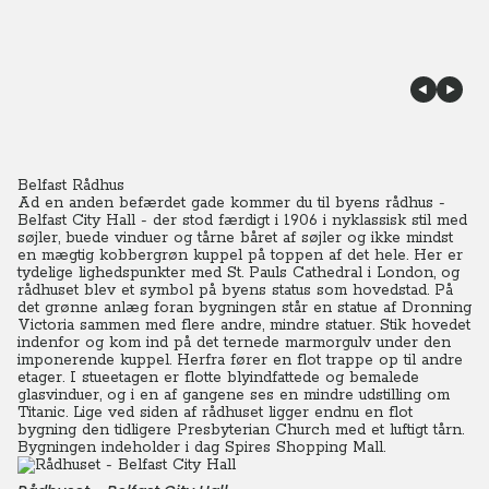
Belfast Rådhus
Ad en anden befærdet gade kommer du til byens rådhus -
Belfast City Hall - der stod færdigt i 1906 i nyklassisk stil med
søjler, buede vinduer og tårne båret af søjler og ikke mindst
en mægtig kobbergrøn kuppel på toppen af det hele. Her er
tydelige lighedspunkter med St. Pauls Cathedral i London, og
rådhuset blev et symbol på byens status som hovedstad. På
det grønne anlæg foran bygningen står en statue af Dronning
Victoria sammen med flere andre, mindre statuer. Stik hovedet
indenfor og kom ind på det ternede marmorgulv under den
imponerende kuppel. Herfra fører en flot trappe op til andre
etager. I stueetagen er flotte blyindfattede og bemalede
glasvinduer, og i en af gangene ses en mindre udstilling om
Titanic. Lige ved siden af rådhuset ligger endnu en flot
bygning den tidligere Presbyterian Church med et luftigt tårn.
Bygningen indeholder i dag Spires Shopping Mall.