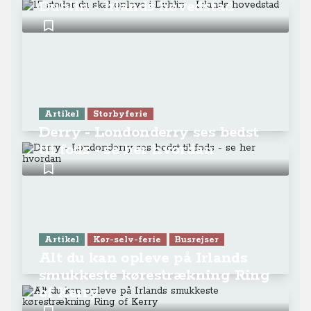
Dublin - Irlands hovedstad
Artikel
Storbyferie
Derry - Londonderry ses bedst
til fods - se her hvordan
Artikel
Kør-selv-ferie
Busrejser
Alt du kan opleve på Irlands
smukkeste kørestrækning Ring
of Kerry