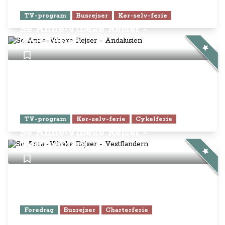
TV-program
Busrejser
Kør-selv-ferie
Se Anne-Vibeke Rejser -
Andalusien
TV-program
Kør-selv-ferie
Cykelferie
Se Anne-Vibeke Rejser -
Vestflandern
Foredrag
Busrejser
Charterferie
Foredrag: Få alle Anne-Vibeke