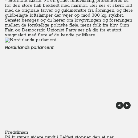
- Stormont Estate. På en guidet rundvisning, præsenteres du
for den store hall beklædt med marmor. Her ses et skønt loft
med de originale farver og guldmønstre fra åbningen, og flere
guldbelagte loftslamper der vejer op mod 300 kg. stykket.
Senatet besøges og du hører om lovgivningen og foreningen
mellem de forskellige politiske fløje, mens folk fra hhv. Sinn
Fain og Democratic Unionist Party ser på dig fra et stort
vægmaleri med flere af de kendte politikere.
Nordirlands parlament
Fredslinien
På busturen videre rundt i Belfast stopper den et par