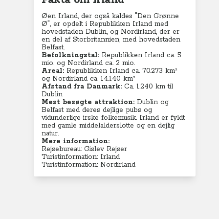
Fakta om Irland
Øen Irland, der også kaldes "Den Grønne
Ø", er opdelt i Republikken Irland med
hovedstaden Dublin, og Nordirland, der er
en del af Storbritannien, med hovedstaden
Belfast.
Befolkningstal:
Republikken Irland ca. 5
mio. og Nordirland ca. 2 mio.
Areal:
Republikken Irland ca. 70.273 km²
og Nordirland ca. 14.140
km²
Afstand fra Danmark:
Ca. 1.240 km til
Dublin
Mest besøgte attraktion:
Dublin og
Belfast med deres dejlige pubs og
vidunderlige irske folkemusik. Irland er fyldt
med gamle middelalderslotte og en dejlig
natur.
Mere information:
Rejsebureau: Gislev Rejser
Turistinformation: Irland
Turistinformation: Nordirland