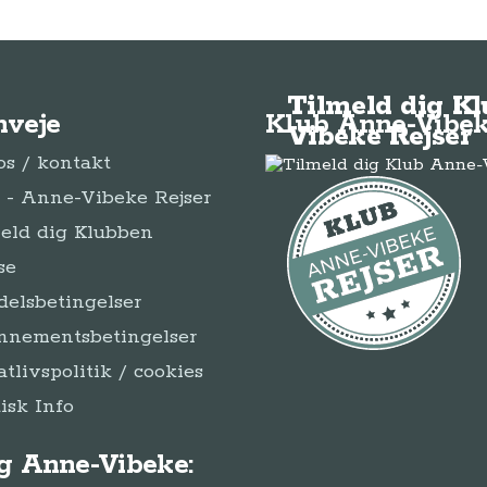
Tilmeld dig K
nveje
Klub Anne-Vibek
Vibeke Rejser
s / kontakt
- Anne-Vibeke Rejser
eld dig Klubben
se
elsbetingelser
nnementsbetingelser
atlivspolitik / cookies
disk Info
g Anne-Vibeke: