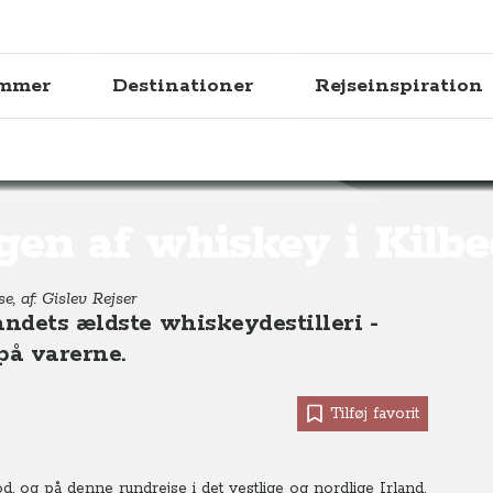
ammer
Destinationer
Rejseinspiration
 Kilbeggan
en af whiskey i Kilb
e, af: Gislev Rejser
andets ældste whiskeydestilleri -
på varerne.
Tilføj favorit
, og på denne rundrejse i det vestlige og nordlige Irland,