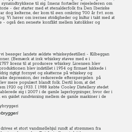
e synsindtrykkene til sig. Imens fortæller rejselederen om
rie - der starter med et stenalderfolk fra Den Iberiske
ar dog kelterne, der kom til øen omkring 700 år f.v.t. som
rog. Vi hører om irernes stridigheder og kultur i takt med at
e - også den seneste konflikt mellem katolikker og
 vi besøger landets ældste whiskeydestilleri - Kilbeggan
itioner. (Bemærk at irsk whiskey staves med e i
 1757 licens til at producere whiskey. Licensen blev
 produktionen blev indstillet i 1954 og firmaet lukkede i
aldrig rigtigt fornyet og skatterne på whiskey og
ske depression, der reducerede efterspørgslen på
blev mere populært blandt folk. Dertil kom, at det
em 1920 og 1933. I 1988 købte Cooley Distellery stedet
tablerede sig i 2007 i de gamle lagerbygninger, hvor der i
på en guidet rundvisning mellem de gamle maskiner i de
ybryggeri
rives et stort vandmøllehjul rundt af strømmen fra