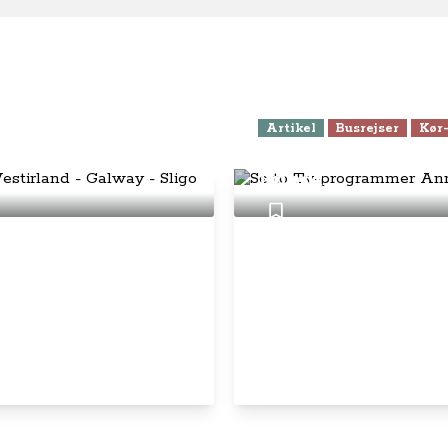
Artikel
Busrejser
Kør-
lantic Way i
Se to Tv-programm
Rundt