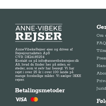
Ge
Anne-Vibeke Rejser
Om o
FAQ 
AnneVibekeRejser ejes og drives af
Tilm
Rejsejournalisten ApS
CVR: DK
26185254
Pres
Kontakt os på
info@annevibekerejser.dk
Alt, hvad du finder her på siden, er
Hand
steder, som vi selv har besøgt. Vi har
rejst i over 25 år i over 100 lande på
Abo
mange forskellige måder. Vi sælger IKKE
rejser.
Priv
Juri
Betalingsmetoder
Føl