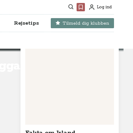
Søg
Favoritter
Log ind
Profil
Rejsetips
Tilmeld dig klubben
eggan