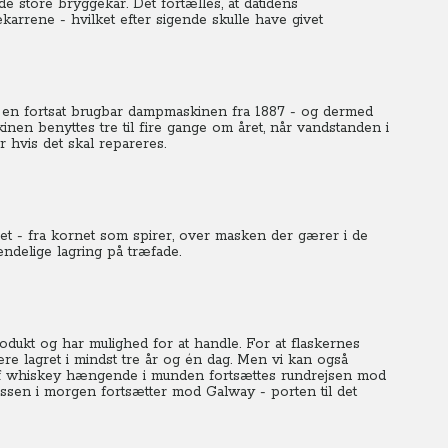
de store bryggekar. Det fortælles, at datidens
karrene - hvilket efter sigende skulle have givet
r en fortsat brugbar dampmaskinen fra 1887 - og dermed
n benyttes tre til fire gange om året, når vandstanden i
r hvis det skal repareres.
t - fra kornet som spirer, over masken der gærer i de
endelige lagring på træfade.
odukt og har mulighed for at handle. For at flaskernes
e lagret i mindst tre år og én dag. Men vi kan også
f whiskey hængende i munden fortsættes rundrejsen mod
ssen i morgen fortsætter mod Galway - porten til det