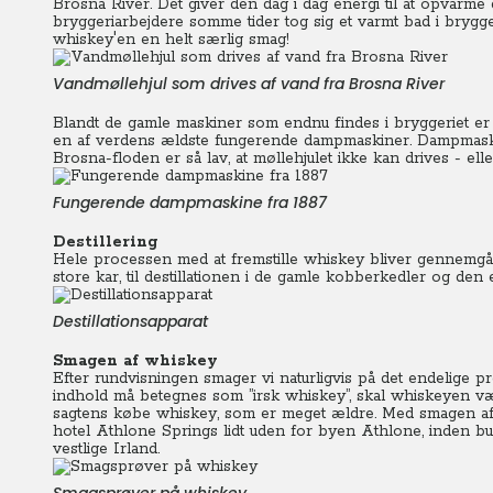
Brosna River. Det giver den dag i dag energi til at opvarme 
bryggeriarbejdere somme tider tog sig et varmt bad i brygge
whiskey'en en helt særlig smag!
Vandmøllehjul som drives af vand fra Brosna River
Blandt de gamle maskiner som endnu findes i bryggeriet e
en af verdens ældste fungerende dampmaskiner. Dampmaskine
Brosna-floden er så lav, at møllehjulet ikke kan drives - elle
Fungerende dampmaskine fra 1887
Destillering
Hele processen med at fremstille whiskey bliver gennemgåe
store kar, til destillationen i de gamle kobberkedler og den 
Destillationsapparat
Smagen af whiskey
Efter rundvisningen smager vi naturligvis på det endelige pr
indhold må betegnes som ”irsk whiskey”, skal whiskeyen vær
sagtens købe whiskey, som er meget ældre. Med smagen a
hotel Athlone Springs lidt uden for byen Athlone, inden bu
vestlige Irland.