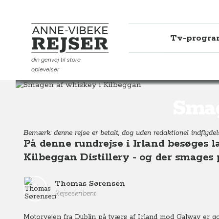
Tv-progr
Anne-Vibeke Rejser
din genvej til store
oplevelser
Destinationer
Europa
Irland
Smagen af whiskey i
Smag
Bemærk: denne rejse er betalt, dog uden redaktionel indflydels
På denne rundrejse i Irland besøges l
Kilbeggan Distillery - og der smages 
Thomas Sørensen
Rejseskribent
Motorvejen fra Dublin på tværs af Irland mod Galway er god