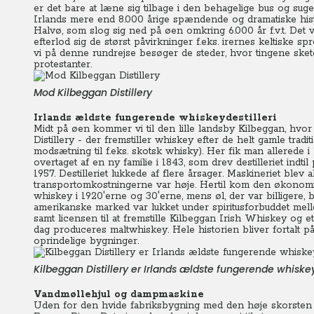
er det bare at læne sig tilbage i den behagelige bus og sug
Irlands mere end 8.000 årige spændende og dramatiske histo
Halvø, som slog sig ned på øen omkring 6.000 år f.v.t. Det v
efterlod sig de størst påvirkninger f.eks. irernes keltiske sp
vi på denne rundrejse besøger de steder, hvor tingene sket
protestanter.
Mod Kilbeggan Distillery
Irlands ældste fungerende whiskeydestilleri
Midt på øen kommer vi til den lille landsby Kilbeggan, hvor
Distillery - der fremstiller whiskey efter de helt gamle trad
modsætning til f.eks. skotsk whisky). Her fik man allerede i
overtaget af en ny familie i 1843, som drev destilleriet indtil
1957. Destilleriet lukkede af flere årsager. Maskineriet blev 
transportomkostningerne var høje. Hertil kom den økonomi
whiskey i 1920'erne og 30'erne, mens øl, der var billigere, 
amerikanske marked var lukket under spiritusforbuddet mell
samt licensen til at fremstille Kilbeggan Irish Whiskey og e
dag produceres maltwhiskey. Hele historien bliver fortalt 
oprindelige bygninger.
Kilbeggan Distillery er Irlands ældste fungerende whiske
Vandmøllehjul og dampmaskine
Uden for den hvide fabriksbygning med den høje skorsten d