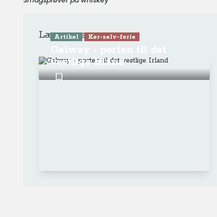
Smagsprøver på whiskey
Læs mere
Artikel
Kør-selv-ferie
Galway - porten til det
vestlige Irland