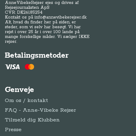
AnneVibekeRejser ejes og drives af
Rejsejournalisten ApS
CVR: DK
26185254
Kontakt os på
info@annevibekerejser.dk
Alt, hvad du finder her på siden, er
steder, som vi selv har besøgt. Vi har
rejst i over 25 år i over 100 lande på
mange forskellige måder. Vi sælger IKKE
rejser.
Betalingsmetoder
Genveje
Om os / kontakt
FAQ - Anne-Vibeke Rejser
Tilmeld dig Klubben
Presse