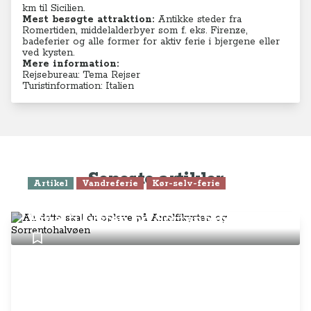
km til Sicilien.
Mest besøgte attraktion:
Antikke steder fra
Romertiden, middelalderbyer som f. eks. Firenze,
badeferier og alle former for aktiv ferie i bjergene eller
ved kysten.
Mere information:
Rejsebureau: Tema Rejser
Turistinformation: Italien
Seneste artikler
Artikel
Vandreferie
Kør-selv-ferie
Alt dette skal du opleve på
Amalfikysten og Sorrentohalvøen