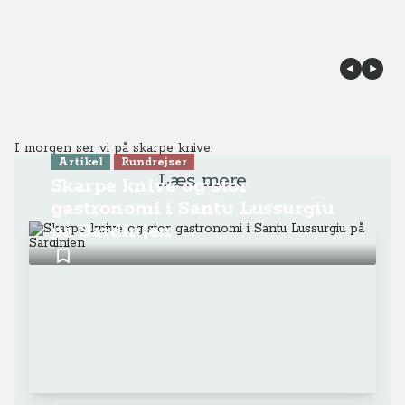
I morgen ser vi på skarpe knive.
Artikel
Rundrejser
Læs mere
Skarpe knive og stor
gastronomi i Santu Lussurgiu
på Sardinien