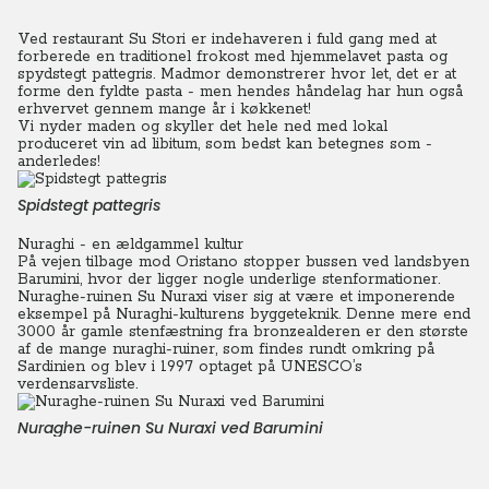
Ved restaurant Su Stori er indehaveren i fuld gang med at
forberede en traditionel frokost med hjemmelavet pasta og
spydstegt pattegris.
Madmor demonstrerer hvor let, det er at
forme den fyldte pasta - men hendes håndelag har hun også
erhvervet gennem mange år i køkkenet!
Vi nyder maden og skyller det hele ned med lokal
produceret vin ad libitum, som bedst kan betegnes som -
anderledes!
Spidstegt pattegris
Nuraghi - en ældgammel kultur
På vejen tilbage mod Oristano stopper bussen ved landsbyen
Barumini, hvor der ligger nogle underlige stenformationer.
Nuraghe-ruinen Su Nuraxi viser sig at være et imponerende
eksempel på Nuraghi-kulturens byggeteknik. Denne mere end
3000 år gamle stenfæstning fra bronzealderen er den største
af de mange nuraghi-ruiner, som findes rundt omkring på
Sardinien og blev i 1997 optaget på UNESCO’s
verdensarvsliste.
Nuraghe-ruinen Su Nuraxi ved Barumini