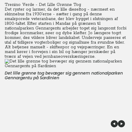
Trenino Verde - Det Lille Grønne Tog
Det ryster og larmer, da det lille dieseltog - nærmest en
skinnebus fra 1930’erne - sætter i gang på denne
smalsporede veteranbane, der blev bygget i slutningen af
1800-taltet.
Efter starten i Mandas på grænsen til
nationalparken Gennargentu arbejder toget sig langsomt forbi
frodige kornmarker, søer og dybe kløfter. Jo længere togrt
kommer, des vildere bliver landskabet.
Undervejs passeres et
utal af tidligere vogterboliger og signalhuse fra svundne tider.
Alt betjenes manuelt - skiftespor og vejspærringer.
En
en
mand kører i forvejen i sin bil og hænger jernkæder på
tværs af vejen ved jernbaneoverskæringerne.
Det lille grønne tog bevæger sig gennem nationalparken
Gennargentu på Sardinien