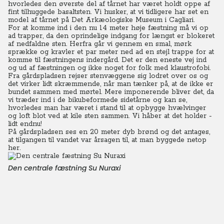
hvorledes den øverste del af tårnet har været holdt oppe af
fint tilhuggede basaltsten. Vi husker, at vi tidligere har set en
model af tårnet på Det Arkæologiske Museum i Cagliari.
For at komme ind i den nu 14 meter høje fæstning må vi op
ad trapper, da den oprindelige indgang for længst er blokeret
af nedfaldne sten. Herfra går vi gennem en smal, mørk
sprække og kravler et par meter ned ad en stejl trappe for at
komme til fæstningens indergård. Det er den eneste vej ind
og ud af fæstningen og ikke noget for folk med klaustrofobi.
Fra gårdspladsen rejser stenvæggene sig lodret over os og
det virker lidt skræmmende, når man tænker på, at de ikke er
bundet sammen med mørtel. Mere imponerende bliver det, da
vi træder ind i de bikubeformede sidetårne og kan se,
hvorledes man har været i stand til at opbygge hvælvinger
og loft blot ved at kile sten sammen. Vi håber at det holder -
lidt endnu!
På gårdspladsen ses en 20 meter dyb brønd og det antages,
at tilgangen til vandet var årsagen til, at man byggede netop
her.
Den centrale fæstning Su Nuraxi