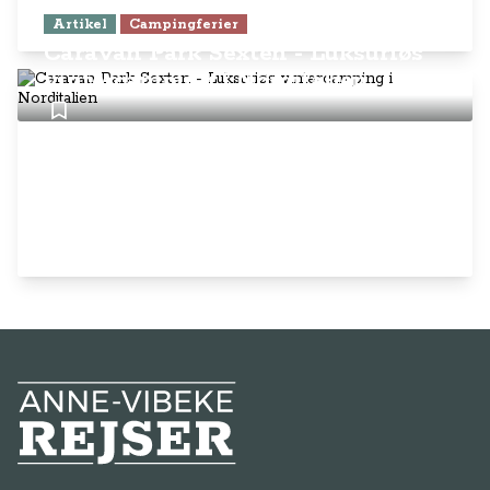
Artikel
Campingferier
Caravan Park Sexten - Luksuriøs
vintercamping i Norditalien
Anne-Vibeke Rejser