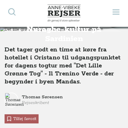
Søg
Åbn 
Anne-Vibeke Rejser
Det lille grønne tog og
din genvej til store oplevelser
Destinationer
Europa
Italien
Det lille grønne tog og Nuraghe-kultur på Sardinien, Italien
Nuraghe-kultur på
Sardinien
Det tager godt en time at køre fra
hotellet i Oristano til udgangspunktet
for dagens togtur med "Det Lille
Grønne Tog" - Il Trenino Verde - der
begynder i byen Mandas.
Thomas Sørensen
Rejseskribent
Tilføj favorit