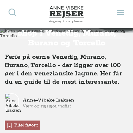
Søg
Åbn 
Anne-Vibeke Rejser
Få de bedste rejsetips til
din genvej til store oplevelser
øhop i Venedig, Murano,
Destinationer
Europa
Italien
Lidoen og Venedig
Få de bedste rejsetips til øhop i Venedig, Murano, Burano og Torcello
Burano og Torcello
Ferie på øerne Venedig, Murano,
Burano, Torcello - der ligger over 100
øer i den venezianske lagune. Her får
du en guide til de mest interessante.
Anne-Vibeke Isaksen
Vært og rejsejournalist
Tilføj favorit