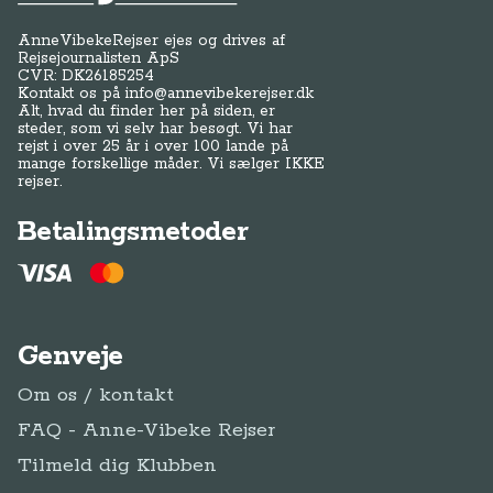
AnneVibekeRejser ejes og drives af
Rejsejournalisten ApS
CVR: DK
26185254
Kontakt os på
info@annevibekerejser.dk
Alt, hvad du finder her på siden, er
steder, som vi selv har besøgt. Vi har
rejst i over 25 år i over 100 lande på
mange forskellige måder. Vi sælger IKKE
rejser.
Betalingsmetoder
Genveje
Om os / kontakt
FAQ - Anne-Vibeke Rejser
Tilmeld dig Klubben