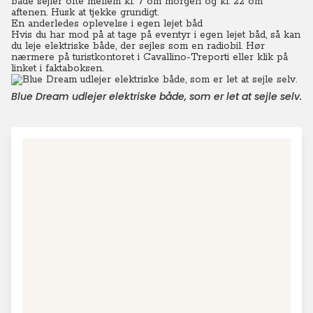
både sejler ofte mellem kl. 7 om morgen og kl. 22 om
aftenen. Husk at tjekke grundigt.
En anderledes oplevelse i egen lejet båd
Hvis du har mod på at tage på eventyr i egen lejet båd, så kan
du leje elektriske både, der sejles som en radiobil. Hør
nærmere på turistkontoret i
Cavallino-Treporti eller klik på
linket i faktaboksen.
Blue Dream udlejer elektriske både, som er let at sejle selv.