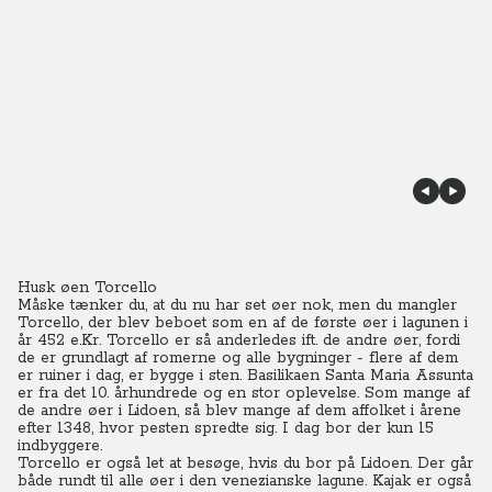
Husk øen Torcello
Måske tænker du, at du nu har set øer nok, men du mangler
Torcello, der blev beboet som en af de første øer i lagunen i
år 452 e.Kr. Torcello er så anderledes ift. de andre øer, fordi
de er grundlagt af romerne og alle bygninger - flere af dem
er ruiner i dag, er bygge i sten. Basilikaen Santa Maria Assunta
er fra det 10. århundrede og en stor oplevelse. Som mange af
de andre øer i Lidoen, så blev mange af dem affolket i årene
efter 1348, hvor pesten spredte sig. I dag bor der kun 15
indbyggere.
Torcello er også let at besøge, hvis du bor på Lidoen. Der går
både rundt til alle øer i den venezianske lagune. Kajak er også