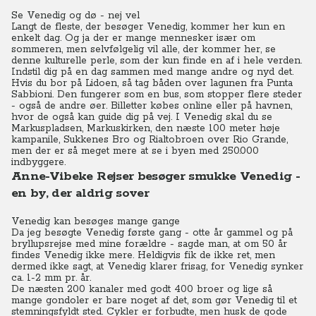
Se Venedig og dø - nej vel
Langt de fleste, der besøger Venedig, kommer her kun en
enkelt dag. Og ja der er mange mennesker især om
sommeren, men selvfølgelig vil alle, der kommer her, se
denne kulturelle perle, som der kun finde en af i hele verden.
Indstil dig på en dag sammen med mange andre og nyd det.
Hvis du bor på Lidoen, så tag båden over lagunen fra Punta
Sabbioni. Den fungerer som en bus, som stopper flere steder
- også de andre øer. Billetter købes online eller på havnen,
hvor de også kan guide dig på vej. I Venedig skal du se
Markuspladsen, Markuskirken, den næste 100 meter høje
kampanile, Sukkenes Bro og Rialtobroen over Rio Grande,
men der er så meget mere at se i byen med 250.000
indbyggere.
Anne-Vibeke Rejser besøger smukke Venedig -
en by, der aldrig sover
Venedig kan besøges mange gange
Da jeg besøgte Venedig første gang - otte år gammel og på
bryllupsrejse med mine forældre - sagde man, at om 50 år
findes Venedig ikke mere. Heldigvis fik de ikke ret, men
dermed ikke sagt, at Venedig klarer frisag, for Venedig synker
ca. 1-2 mm pr. år.
De næsten 200 kanaler med godt 400 broer og lige så
mange gondoler er bare noget af det, som gør Venedig til et
stemningsfyldt sted. Cykler er forbudte, men husk de gode