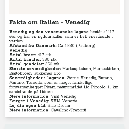
Fakta om Italien - Venedig
Venedig og den venezianske lagune
består af 117
øer og har en rigdom kultur, som er helt enestående i
verden.
Afstand fra Danmark:
Ca. 1.550 (Padborg)
Venedig:
Antal broer:
417 stk.
Antal kanaler:
350 stk.
Antal gondoler:
350 stk.
Største seværdigheder:
Markuspladsen, Markuskirken,
Rialtobroen, Sukkenes Bro
Seværdigheder i lagunen
: Øerne Venedig, Burano,
Murano, Torcello, som er meget forskellige,
forsvarsanlægget Pisani, naturområdet Lio Piccolo, 11 km
sandstrande på Lidoen
Mere information:
Visit Venedig
Færger i Venedig:
AVM Venezia
Lej din egen båd:
Blue Dream
Mere information:
Cavallino-Treporti