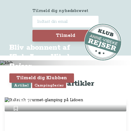
Tilmeld dig nyhedsbrevet
Tilmeld
Bliv abonnent af
Klub Anne-Vibeke
Rejser
Tilmeld dig Klubben
Seneste artikler
Artikel
Campingferier
Italiensk gourmet-glamping på
Lidoen