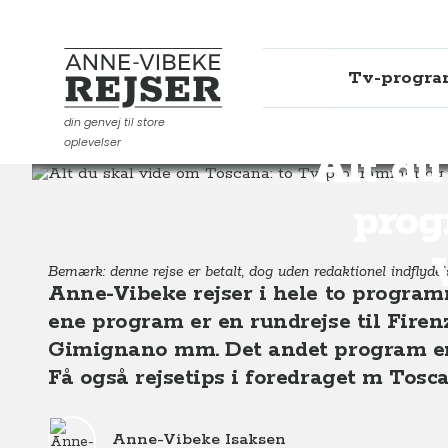
Tv-progr
Anne-Vibeke Rejser
din genvej til store
oplevelser
Destinationer
Europa
Italien
Toscana
Alt du 
Alt du
prog
Bemærk: denne rejse er betalt, dog uden redaktionel indflydels
Anne-Vibeke rejser i hele to program
ene program er en rundrejse til Firenz
Gimignano mm. Det andet program er e
Få også rejsetips i foredraget m Tosc
Anne-Vibeke Isaksen