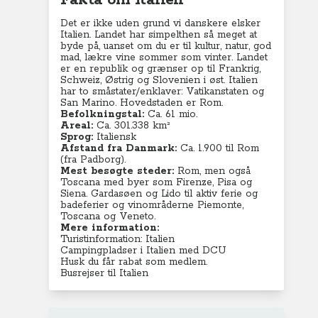
Fakta om Italien
Det er ikke uden grund vi danskere elsker
Italien. Landet har simpelthen så meget at
byde på, uanset om du er til kultur, natur, god
mad, lækre vine sommer som vinter.
Landet
er en republik og grænser op til Frankrig,
Schweiz, Østrig og Slovenien i øst. Italien
har to småstater/enklaver: Vatikanstaten og
San Marino.
Hovedstaden er Rom.
Befolkningstal:
Ca. 61 mio.
Areal:
Ca. 301.338 km²
Sprog:
Italiensk
Afstand fra Danmark:
Ca. 1.900 til Rom
(fra Padborg).
Mest besøgte steder:
Rom, men også
Toscana med byer som Firenze, Pisa og
Siena. Gardasøen og Lido til aktiv ferie og
badeferier og vinområderne Piemonte,
Toscana og Veneto.
Mere information:
Turistinformation: Italien
Campingpladser i Italien med DCU
Husk du får rabat som medlem.
Busrejser til Italien