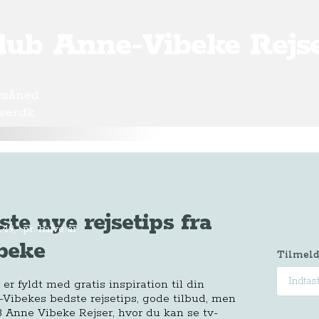
Klub Anne-Vibeke Rejs
 måned
ser.dk
ste nye rejsetips fra
149,- pr. halve år
beke
Tilmeld
r fyldt med gratis inspiration til din
-Vibekes bedste rejsetips, gode tilbud, men
 Anne Vibeke Rejser, hvor du kan se tv-