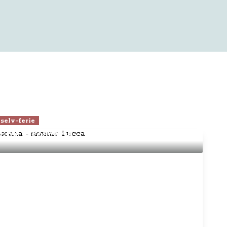
selv-ferie
s by i Toscana - skønne Lucca