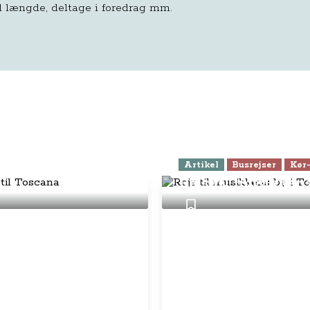
 længde, deltage i foredrag mm.
 på din rejse til
Artikel
Busrejser
Kør-
Rejs til musikken