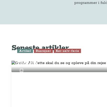
programmer i fuld
Seneste artikler
Artikel
Busrejser
Kør-selv-ferie
Guide: Alt dette skal du se og opleve
Toscana