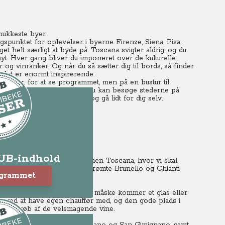
mukkeste byer
punktet for oplevelser i byerne Firenze, Siena, Pisa,
 helt særligt at byde på. Toscana svigter aldrig, og du
t. Hver gang bliver du imponeret over de kulturelle
 og vinranker.
Og når du så sætter dig til bords, så finder
 det er enormt inspirerende.
rejser, for at se programmet, men på en bustur til
r og guide samtidigt med, at du kan besøge stederne på
ller trække dig tilbage og gå lidt for dig selv.
2.00.
ns fodspor
LUB-indhold
ien, nærmere betegnet regionen Toscana, hvor vi skal
i området, og smage de berømte Brunello og Chianti
ogrammet
igvis ikke tænke over om der måske kommer et glas eller
le ved at have egen chauffør med, og den gode plads i
til indkøb af de velsmagende vine.