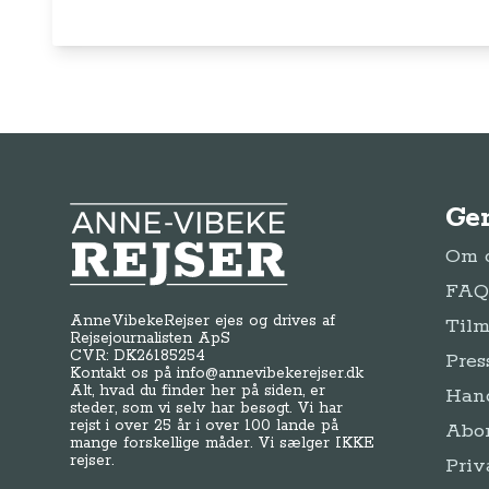
Ge
Anne-Vibeke Rejser
Om o
FAQ 
AnneVibekeRejser ejes og drives af
Tilm
Rejsejournalisten ApS
CVR: DK
26185254
Pres
Kontakt os på
info@annevibekerejser.dk
Alt, hvad du finder her på siden, er
Hand
steder, som vi selv har besøgt. Vi har
rejst i over 25 år i over 100 lande på
Abo
mange forskellige måder. Vi sælger IKKE
rejser.
Priv