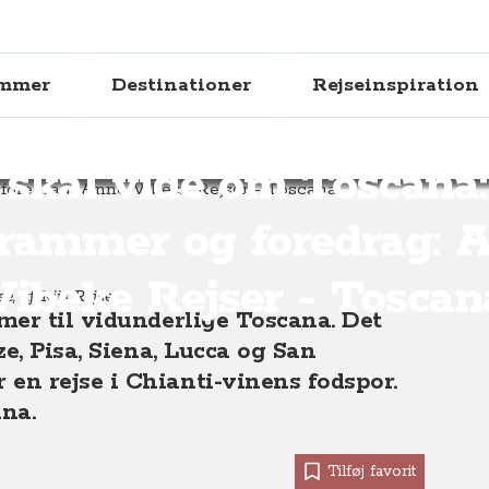
ammer
Destinationer
Rejseinspiration
skal vide om Toscana: to Tv-programmer og foredrag: Anne-Vibeke 
 skal vide om Toscana:
rammer og foredrag: 
Vibeke Rejser - Toscan
e, af: Riis Rejser
mer til vidunderlige Toscana. Det
e, Pisa, Siena, Lucca og San
n rejse i Chianti-vinens fodspor.
ana.
Tilføj favorit