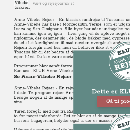
Vært og rejsejournalist
Anne-Vibeke Rejser - En klassisk rundrejse til Toscanas s
Anne-Vibeke har base i Montecantini Terme, som er udgangs
Lucca og San Gimignano. Alle byer har uden undtagelse noget
kan komme igen og igen – hver gang vil du opleve noget ny
rigdomme, der gemmer sig i de bløde bakker med cypresser
du ud af at kærligheden til mad næsten overgår alt andet og
Rejsen foregår med bus, men du behøver ikke at være til bus
Toscana får du det bedste af det hele. Der er privatchauffø
egen hånd.
Du kan være social sammen med de andre gæster e
Programmet blev sendt første gang mandag d. 4.2. 2013 kl. 2
Kan ses i KLUB Anne-Vibeke Rejser.
Se Anne-Vibeke Rejser - Toscana
Anne-Vibeke Rejser - En rejse til Toscana - i Chianti vine
Dette er K
I dette Tv-program rejser Anne-Vibeke på vinrejse til Ital
besøge nogen af de mange spændende vingårde der findes 
Gå til pr
vine.
Turen foregår med bus fra Riis Rejser, så vi behøver held
to for meget indenbords. Det er blot en af de mange forde
bussens bagagerum, betyder også at der er masser af plads 