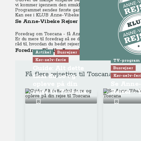
Udover de mange vingårde besøger vi også regionens hist
vi kommer igennem den smukke toscanske natur.
Programmet sendes første gang mandag d. 14.3.2016 kl. 20.0
Kan ses i KLUB Anne-Vibeke Rejser.
Se Anne-Vibeke Rejser - Vinrejse Toscana Ru
Foredrag om Toscana - få Anne-Vibekes rejsetips
Dette er K
Er du mere til foredrag så se dette foredrag, hvor Anne-Vi
råd til, hvordan du bedst rejser rundt i regionen, årstid osv.
Gå til pr
Foredrag: Få alle Anne-Vibeke Rejsers tips til 
Artikel
Busrejser
Kør-selv-ferie
TV-program
Dette er K
Guide: Alt dette
Busrejser
Få flere rejsetips til Toscana
skal du se og
Kør-selv-fer
Gå til pr
opleve på din
Se Anne
rejse til Toscana
Rejser -