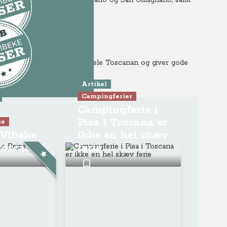
oriske byer, som Montepulciano og San Gimignano, samt
5.
ndt
LUB-indhold
beke tager dig med rundt i hele Toscanan og giver gode
ogrammet
din rejse til Toscana
Artikel
Campingferier
LUB-indhold
Campingferie i
Pisa i Toscana er
ie
ogrammet
-Vibeke
ikke en hel skæv
 Toscana
ferie