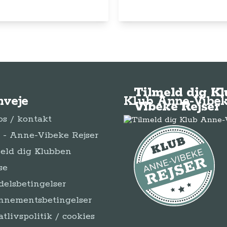
Tilmeld dig K
nveje
Klub Anne-Vibek
Vibeke Rejser
s / kontakt
- Anne-Vibeke Rejser
eld dig Klubben
se
elsbetingelser
nnementsbetingelser
atlivspolitik / cookies