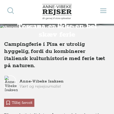
Søg
Åbn 
Anne-Vibeke Rejser
Campingferie i Pisa i
din genvej til store oplevelser
Destinationer
Europa
Italien
Toscana
Campingferie i Pisa i Toscana er ikke en hel skæv ferie
Toscana er ikke en hel
skæv ferie
Campingferie i Pisa er utrolig
hyggelig, fordi du kombinerer
italiensk kulturhistorie med ferie tæt
på naturen.
Anne-Vibeke Isaksen
Vært og rejsejournalist
Tilføj favorit