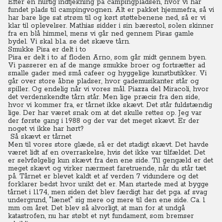
Efter en hurtig indtjekning på campingpladsen, hvor vi har
fundet plads til campingvognen. Alt er pakket hjemmefra, så vi
har bare lige sat strøm til og kørt støttebenene ned, så er vi
klar til oplevelser. Mathias sidder i sin bærestol, solen skinner
fra en blå himmel, mens vi går ned gennem Pisas gamle
bydel. Vi skal bl.a. se det skæve tårn.
Smukke Pisa er delt i to
Pisa er delt i to af floden Arno, som går midt gennem byen.
Vi passerer en af de mange smukke broer og fortsætter ad
smalle gader med små cafeer og hyggelige kunstbutikker. Vi
går over store åbne pladser, hvor gademusikanter står og
spiller. Og endelig når vi vores mål. Piazza del Miracoli, hvor
det verdenskendte tårn står. Men lige præcis fra den side,
hvor vi kommer fra, er tårnet ikke skævt. Det står fuldstændig
lige. Der har været snak om at det skulle rettes op. Jeg var
der første gang i 1988 og der var det meget skævt. Er der
noget vi ikke har hørt?
Så skævt er tårnet
Men til vores store glæde, så er det stadigt skævt. Det havde
været lidt af en overraskelse, hvis det ikke var tilfældet. Det
er selvfølgelig kun skævt fra den ene side. Til gengæld er det
meget skævt og virker nærmest faretruende, når du står tæt
på. Tårnet er blevet kaldt et af verden 7 vidundere og det
forklarer bedst hvor unikt det er. Man startede med at bygge
tårnet i 1174, men siden det blev færdigt har det pga. af svag
undergrund, "lænet" sig mere og mere til den ene side. Ca. 1
mm om året. Det blev så alvorligt, at man for at undgå
katastrofen, nu har støbt et nyt fundament, som bremser