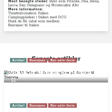
Mest besøgte steder:
Byer som Firenze, Pisa, Siena,
Lucca,
San Gimignano og
Montecatini Alto
Mere information:
Turistinformation: Italien
Campingpladser i Italien med DCU
Husk du får rabat som medlem.
Busrejser til Italien
Seneste artikler
Artikel
Busrejser
Kør-selv-ferie
Guide: Alt dette skal du se og
opleve på din rejse til Toscana
Artikel
Busrejser
Kør-selv-ferie