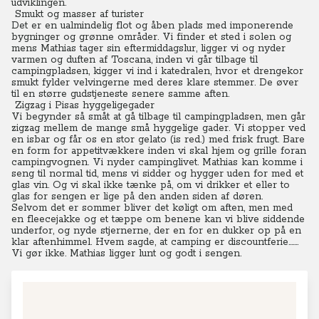
udviklingen.
Smukt og masser af turister
Det er en ualmindelig flot og åben plads med imponerende
bygninger og grønne områder. Vi finder et sted i solen og
mens Mathias tager sin eftermiddagslur, ligger vi og nyder
varmen og duften af Toscana, inden vi går tilbage til
campingpladsen, kigger vi ind i katedralen, hvor et drengekor
smukt fylder velvingerne med deres klare stemmer. De øver
til en større gudstjeneste senere samme aften.
Zigzag i Pisas hyggeligegader
Vi begynder så småt at gå tilbage til campingpladsen, men går
zigzag mellem de mange små hyggelige gader. Vi stopper ved
en isbar og får os en stor gelato (is red.) med frisk frugt. Bare
en form for appetitvækkere inden vi skal hjem og grille foran
campingvognen. Vi nyder campinglivet. Mathias kan komme i
seng til normal tid, mens vi sidder og hygger uden for med et
glas vin. Og vi skal ikke tænke på, om vi drikker et eller to
glas for sengen er lige på den anden siden af døren.
Selvom det er sommer bliver det køligt om aften, men med
en fleecejakke og et tæppe om benene kan vi blive siddende
underfor, og nyde stjernerne, der en for en dukker op på en
klar aftenhimmel. Hvem sagde, at camping er discountferie…….
Vi gør ikke. Mathias ligger lunt og godt i sengen.