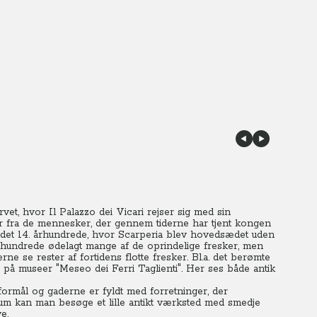
et, hvor Il Palazzo dei Vicari rejser sig med sin
er fra de mennesker, der gennem tiderne har tjent kongen
i det 14. århundrede, hvor Scarperia blev hovedsædet uden
århundrede ødelagt mange af de oprindelige fresker, men
 se rester af fortidens flotte fresker. Bl.a. det berømte
på museer "Meseo dei Ferri Taglienti". Her ses både antik
 formål og gaderne er fyldt med forretninger, der
seum kan man besøge et lille antikt værksted med smedje
e.