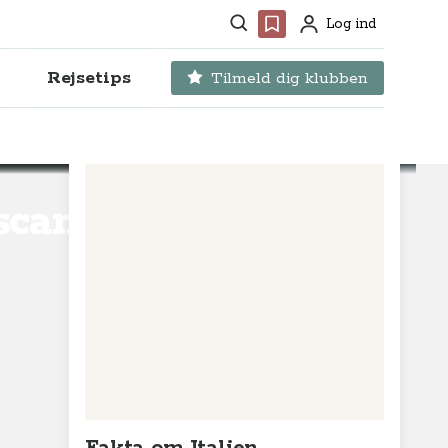
Søg
Favoritter
Log ind
Profil
Rejsetips
Tilmeld dig klubben
oscana