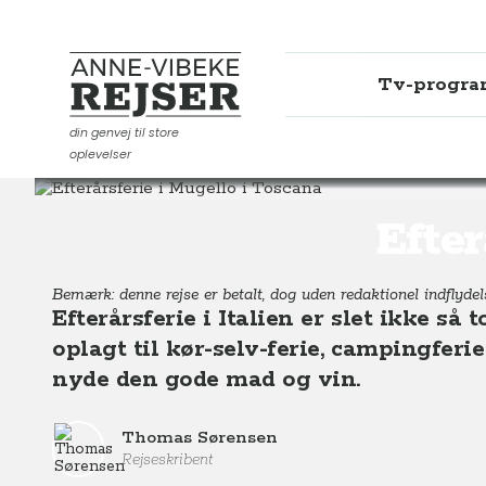
Tv-progr
Anne-Vibeke Rejser
din genvej til store
oplevelser
Destinationer
Europa
Italien
Toscana
Efterårs
Efter
Bemærk: denne rejse er betalt, dog uden redaktionel indflydelse
Efterårsferie i Italien er slet ikke så 
oplagt til kør-selv-ferie, campingferie
nyde den gode mad og vin.
Thomas Sørensen
Rejseskribent