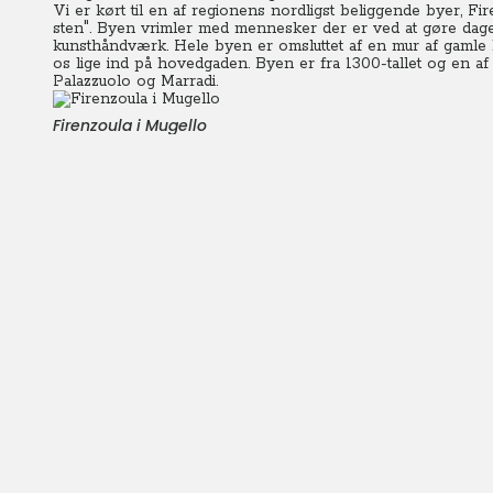
Vi er kørt til en af regionens nordligst beliggende byer, Fi
sten".
Byen vrimler med mennesker der er ved at gøre dagen 
kunsthåndværk.
Hele byen er omsluttet af en mur af gaml
os lige ind på hovedgaden. Byen er fra 1300-tallet og en af
Palazzuolo og Marradi.
Firenzoula i Mugello