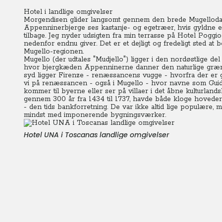
Hotel i landlige omgivelser
Morgendisen glider langsomt gennem den brede Mugellodal 
Appenninerbjerge ses kastanje- og egetræer, hvis gyldne eft
tilbage. Jeg nyder udsigten fra min terrasse på Hotel Pogg
nedenfor endnu giver. Det er et dejligt og fredeligt sted at 
Mugello-regionen.
Mugello (der udtales "Mudjello") ligger i den nordøstlige de
hvor bjergkæden Appenninerne danner den naturlige græn
syd ligger Firenze - renæssancens vugge - hvorfra der er go
vi på renæssancen - også i Mugello - hvor navne som Guidi,
kommer til byerne eller ser på villaer i det åbne kulturland
gennem 300 år fra 1434 til 1737, havde både kloge hoveder 
- den tids bankforretning. De var ikke altid lige populære, m
mindst med imponerende bygningsværker.
Hotel UNA i Toscanas landlige omgivelser