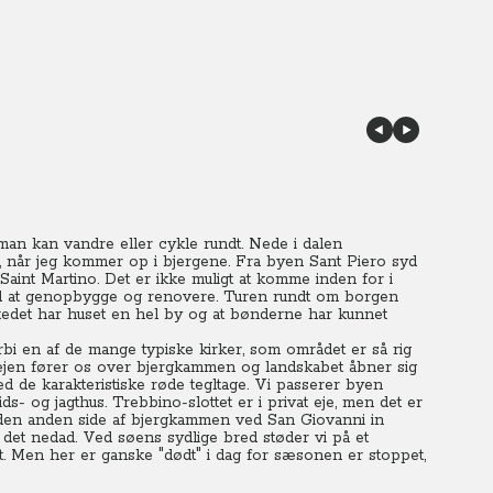
an kan vandre eller cykle rundt.
Nede i dalen
n, når jeg kommer op i bjergene. Fra byen Sant Piero syd
 Saint Martino. Det er ikke muligt at komme inden for i
 med at genopbygge og renovere. Turen rundt om borgen
t stedet har huset en hel by og at bønderne har kunnet
 en af de mange typiske kirker, som området er så rig
Vejen fører os over bjergkammen og landskabet åbner sig
 de karakteristiske røde tegltage.
Vi passerer byen
s- og jagthus. Trebbino-slottet er i privat eje, men det er
den anden side af bjergkammen ved San Giovanni in
 det nedad. Ved søens sydlige bred støder vi på et
ort. Men her er ganske "dødt" i dag for sæsonen er stoppet,