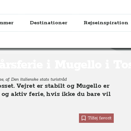
ammer
Destinationer
Rejseinspiration
ferie i Mugello i Toscana
årsferie i Mugello i T
, af: Den italienske stats turistråd
tosset. Vejret er stabilt og Mugello er
 og aktiv ferie, hvis ikke du bare vil
Tilføj favorit