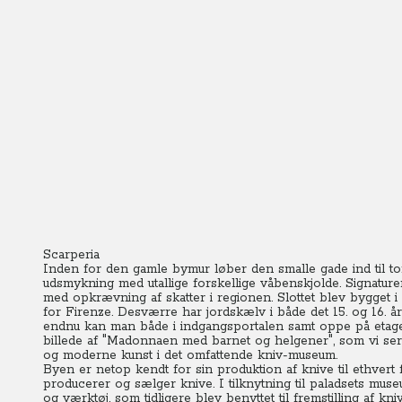
Scarperia
Inden for den gamle bymur løber den smalle gade ind til torv
udsmykning med utallige forskellige våbenskjolde. Signatur
med opkrævning af skatter i regionen. Slottet blev bygget 
for Firenze. Desværre har jordskælv i både det 15. og 16. 
endnu kan man både i indgangsportalen samt oppe på etagerne
billede af "Madonnaen med barnet og helgener", som vi ser 
og moderne kunst i det omfattende kniv-museum.
Byen er netop kendt for sin produktion af knive til ethvert
producerer og sælger knive. I tilknytning til paladsets mu
og værktøj, som tidligere blev benyttet til fremstilling af kniv