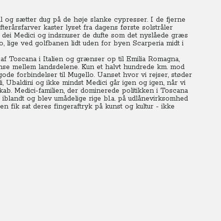
og sætter dug på de høje slanke cypresser. I de fjerne
erårsfarver kaster lyset fra dagens første solstråler
io dei Medici og indsnuser de dufte som det nyslåede græs
bo, lige ved golfbanen lidt uden for byen Scarperia midt i
l af Toscana i Italien og grænser op til Emilia Romagna,
se mellem landsdelene. Kun et halvt hundrede km. mod
de forbindelser til Mugello. Uanset hvor vi rejser, støder
 Ubaldini og ikke mindst Medici går igen og igen, når vi
skab. Medici-familien, der dominerede politikken i Toscana
iblandt og blev umådelige rige bl.a. på udlånevirksomhed
en fik sat deres fingeraftryk på kunst og kultur - ikke