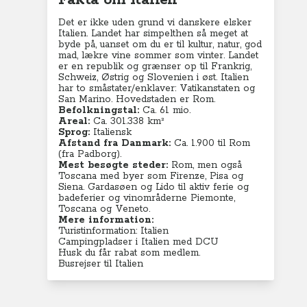
Fakta om Italien
Det er ikke uden grund vi danskere elsker
Italien. Landet har simpelthen så meget at
byde på, uanset om du er til kultur, natur, god
mad, lækre vine sommer som vinter.
Landet
er en republik og grænser op til Frankrig,
Schweiz, Østrig og Slovenien i øst. Italien
har to småstater/enklaver: Vatikanstaten og
San Marino.
Hovedstaden er Rom.
Befolkningstal:
Ca. 61 mio.
Areal:
Ca. 301.338 km²
Sprog:
Italiensk
Afstand fra Danmark:
Ca. 1.900 til Rom
(fra Padborg).
Mest besøgte steder:
Rom, men også
Toscana med byer som Firenze, Pisa og
Siena. Gardasøen og Lido til aktiv ferie og
badeferier og vinområderne Piemonte,
Toscana og Veneto.
Mere information:
Turistinformation: Italien
Campingpladser i Italien med DCU
Husk du får rabat som medlem.
Busrejser til Italien