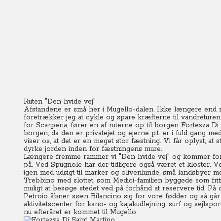
Ruten "Den hvide vej"
Afstandene er små her i Mugello-dalen. Ikke længere end m
foretrækker jeg at cykle og spare kræfterne til vandreture
for Scarperia, fører en af ruterne op til borgen Fortezza Di
borgen, da den er privatejet og ejerne p.t. er i fuld gang
viser os, at det er en meget stor fæstning. Vi får oplyst, a
dyrke jorden inden for fæstningens mure.
Længere fremme rammer vi "Den hvide vej" og kommer forbi
på. Ved Spugnole har der tidligere også været et kloster. 
igen med udsigt til marker og olivenlunde, små landsbyer med
Trebbino med slottet, som Medici-familien byggede som fritid
muligt at besøge stedet ved på forhånd at reservere tid.
På 
Petroio åbner søen Bilancino sig for vore fødder og så går
aktivitetscenter for kano- og kajakudlejning, surf og sejlsp
nu efteråret er kommet til Mugello.