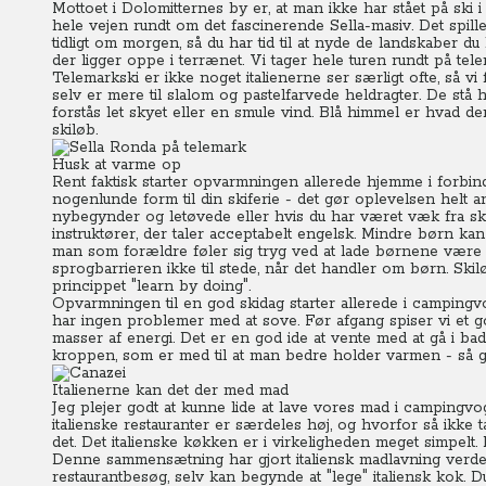
Mottoet i Dolomitternes by er, at man ikke har stået på ski i
hele vejen rundt om det fascinerende Sella-masiv.
Det spill
tidligt om morgen, så du har tid til at nyde de landskaber
der ligger oppe i terrænet.
Vi tager hele turen rundt på telem
Telemarkski er ikke noget italienerne ser særligt ofte, så vi 
selv er mere til slalom og pastelfarvede heldragter. De stå hel
forstås let skyet eller en smule vind. Blå himmel er hvad der sk
skiløb.
Husk at varme op
Rent faktisk starter opvarmningen allerede hjemme i forbind
nogenlunde form til din skiferie - det gør oplevelsen helt a
nybegynder og letøvede eller hvis du har været væk fra skil
instruktører, der taler acceptabelt engelsk. Mindre børn kan 
man som forældre føler sig tryg ved at lade børnene være a
sprogbarrieren ikke til stede, når det handler om børn. Skilø
princippet "learn by doing".
Opvarmningen til en god skidag starter allerede i campingv
har ingen problemer med at sove. Før afgang spiser vi et
masser af energi. Det er en god ide at vente med at gå i bad
kroppen, som er med til at man bedre holder varmen - så 
Italienerne kan det der med mad
Jeg plejer godt at kunne lide at lave vores mad i campingvo
italienske restauranter er særdeles høj, og hvorfor så ik
det.
Det italienske køkken er i virkeligheden meget simpelt. D
Denne sammensætning har gjort italiensk madlavning verden
restaurantbesøg, selv kan begynde at "lege" italiensk kok. 