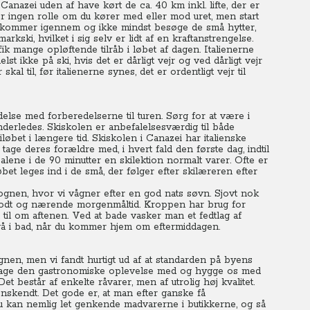
 Canazei uden af have kørt de ca. 40 km inkl. lifte, der er
er ingen rolle om du kører med eller mod uret, men start
 du kommer igennem og ikke mindst besøge de små hytter,
arkski, hvilket i sig selv er lidt af en kraftanstrengelse.
fik mange opløftende tilråb i løbet af dagen.
Italienerne
st ikke på ski, hvis det er dårligt vejr og ved dårligt vejr
al til, før italienerne synes, det er ordentligt vejr til
else med forberedelserne til turen. Sørg for at være i
nderledes. Skiskolen er anbefalelsesværdig til både
øbet i længere tid. Skiskolen i Canazei har italienske
tage deres forældre med, i hvert fald den første dag, indtil
lene i de 90 minutter en skilektion normalt varer. Ofte er
bet leges ind i de små, der følger efter skilæreren efter
ognen, hvor vi vågner efter en god nats søvn. Sjovt nok
 godt og nærende morgenmåltid. Kroppen har brug for
 til om aftenen. Ved at bade vasker man et fedtlag af
gå i bad, når du kommer hjem om eftermiddagen.
gnen, men vi fandt hurtigt ud af at standarden på byens
ke tage den gastronomiske oplevelse med og hygge os med
et består af enkelte råvarer, men af utrolig høj kvalitet.
skendt. Det gode er, at man efter ganske få
Du kan nemlig let genkende madvarerne i butikkerne, og så