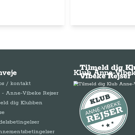
Tilmeld dig K
nveje
Klub Anne-Vibek
Vibeke Rejser
s / kontakt
- Anne-Vibeke Rejser
eld dig Klubben
se
elsbetingelser
nnementsbetingelser