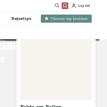
Søg
Favoritter
Log ind
Profil
Rejsetips
Tilmeld dig klubben
aliens
r