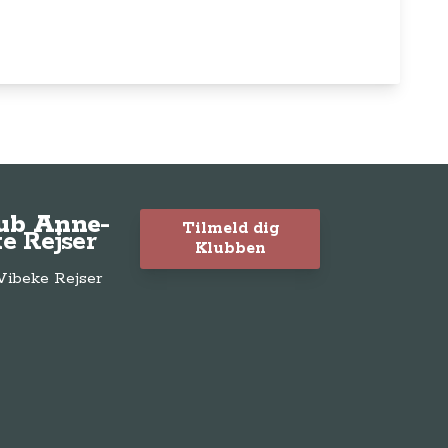
lub Anne-
Tilmeld dig
e Rejser
Klubben