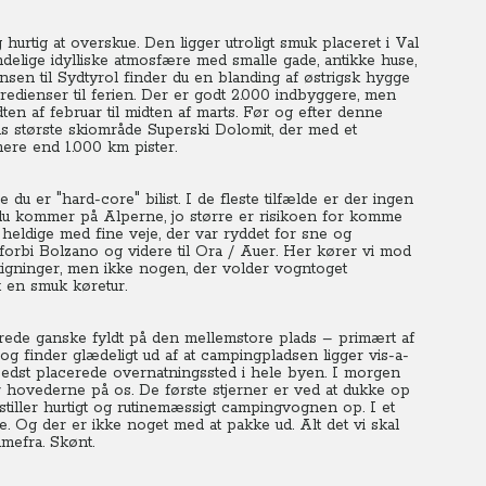
 hurtig at overskue. Den ligger utroligt smuk placeret i Val
ndelige idylliske atmosfære med smalle gade, antikke huse,
en til Sydtyrol finder du en blanding af østrigsk hygge
edienser til ferien. Der er godt 2.000 indbyggere, men
ten af februar til midten af marts. Før og efter denne
dens største skiområde Superski Dolomit, der med et
mere end 1.000 km pister.
u er "hard-core" bilist. I de fleste tilfælde er der ingen
du kommer på Alperne, jo større er risikoen for komme
 heldige med fine veje, der var ryddet for sne og
forbi Bolzano og videre til Ora / Auer. Her kører vi mod
stigninger, men ikke nogen, der volder vogntoget
t en smuk køretur.
llerede ganske fyldt på den mellemstore plads – primært af
og finder glædeligt ud af at campingpladsen ligger vis-a-
bedst placerede overnatningssted i hele byen. I morgen
r hovederne på os. De første stjerner er ved at dukke op
tiller hurtigt og rutinemæssigt campingvognen op. I et
e. Og der er ikke noget med at pakke ud. Alt det vi skal
mefra. Skønt.