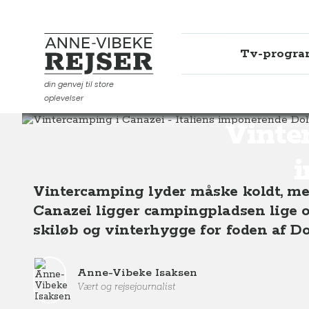
Tv-progr
Anne-Vibeke Rejser
din genvej til store
oplevelser
Destinationer
Europa
Italien
Vintercamping i Can
Vinte
Vintercamping lyder måske koldt, men
Canazei ligger campingpladsen lige ove
skiløb og vinterhygge for foden af Do
Anne-Vibeke Isaksen
Vært og rejsejournalist