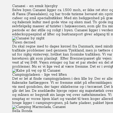
Canazei - en smuk bjergby
Selve byen Canazei ligger ca. 1.500 moh., er ikke ret stor og
di Fassa (Fassadalen), og har trods turisme bevaret sin opri
cafeer og små specialbutikker.
Med sin beliggenhed på græns
og italiensk kultur med gode vine og skøn mad. To gode ingr
selvfølgelig masser af turister i højsæsonen, som går fra mid
periode er der stille og roligt i byen. Canazei ligger i ver
edderkoppespind af lifter og bustransport giver adgang til 
Turen derned
Du skal regne med to dages kørsel fra Danmark, med mindre d
trafikale problemer ned gennem Tyskland, men jo tættere 
ud for rigtig vintervejr, hvilket kan forsinke trafikken.
Vi var
køreturen gik som planlagt.
Efter Brennerpasset går vejen 
vest af vej S48. Vejen svinger og har et par steder en del 
problemer. Nu er vi lige ved at være fremme. Det er i øvrig
Campingpladsen - lige ved liften
Det er let at finde campingpladsen i den lille by. Der er a
italienske fastlæggere. Vi er fremme sidst på eftermiddagen 
vis med gondolen, der tager skiløberne op i terrænet. Det 
går det løs. De sneklædte bjerge rejser sig majestætisk ove
og månen er begyndt sin lange vej over nattehimmelen. Vi s
snuptag er vores hjem klart og vandet til teen koger allered
bruge ligger i campingvognen, på faste pladser, pakket hjem
Sella Ronda