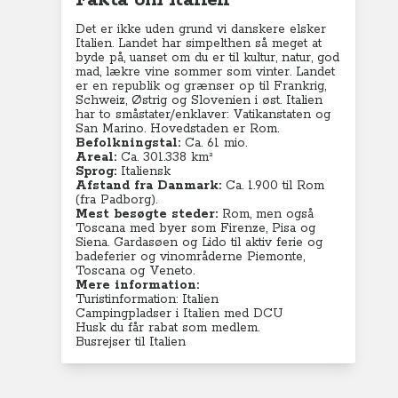
Fakta om Italien
Det er ikke uden grund vi danskere elsker
Italien. Landet har simpelthen så meget at
byde på, uanset om du er til kultur, natur, god
mad, lækre vine sommer som vinter.
Landet
er en republik og grænser op til Frankrig,
Schweiz, Østrig og Slovenien i øst. Italien
har to småstater/enklaver: Vatikanstaten og
San Marino.
Hovedstaden er Rom.
Befolkningstal:
Ca. 61 mio.
Areal:
Ca. 301.338 km²
Sprog:
Italiensk
Afstand fra Danmark:
Ca. 1.900 til Rom
(fra Padborg).
Mest besøgte steder:
Rom, men også
Toscana med byer som Firenze, Pisa og
Siena. Gardasøen og Lido til aktiv ferie og
badeferier og vinområderne Piemonte,
Toscana og Veneto.
Mere information:
Turistinformation: Italien
Campingpladser i Italien med DCU
Husk du får rabat som medlem.
Busrejser til Italien