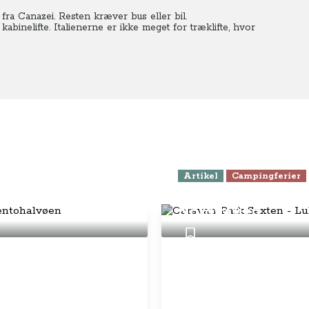
e fra Canazei. Resten kræver bus eller bil.
kabinelifte. Italienerne er ikke meget for træklifte, hvor
Artikel
Campingferier
kysten og
Caravan Park Sext
Norditalien