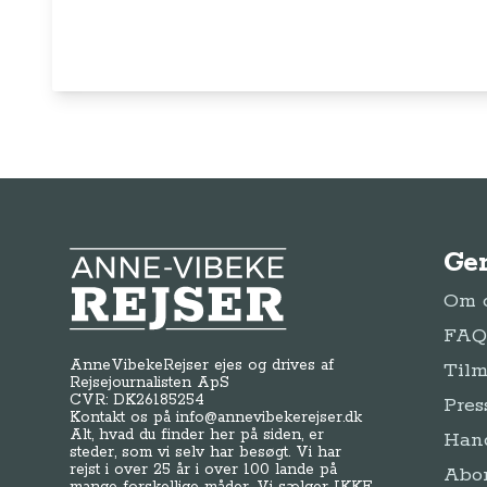
Ge
Anne-Vibeke Rejser
Om o
FAQ 
AnneVibekeRejser ejes og drives af
Tilm
Rejsejournalisten ApS
CVR: DK
26185254
Pres
Kontakt os på
info@annevibekerejser.dk
Alt, hvad du finder her på siden, er
Hand
steder, som vi selv har besøgt. Vi har
rejst i over 25 år i over 100 lande på
Abo