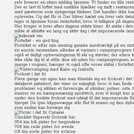
selv kreerer en skøn middag hjemme. Vi finder en lille restau
Der er lavt til loftet med rustikke bjælker og midt i restauran
med gæsterne som nysgerrige tilskuer. Det handler ikke ba
oplevelse. Og det får vi. Der bliver kælet om hver rets detal
tager vi hjemme foran vinterteltet, hvor vi tidligere på dag
Her bruger vi hver aften dagens sidste timer.
At sidde i den 
måde at afslutte en lang og aktiv dag i det imponerende lan
Forteltet - en god ting
Forteltet er efter min mening ganske uundværligt på en vint
en enorm varmesluse, således at varmen i campingvognen i
også et dejligt opbevaringsrum til ski og støvler, der eller
ikke råde dig til at stille dine ski uden for campingvognen,
mange i vognen, hænger vi også ofte vores skitøj i fortelt
Frokost i det fri
Flere gange om ugen kan man tilmelde sig en frokost i det fr
detaljeret pistekort, der viser os nøjagtigt, hvor vi kan find
problemer og sikken et farveorgie af skinker, pølser, oste, 
smører os en kæmpemæssig sandwich, som vi knapt kan ga
nyder den bedste frokost med udsigt til det imponerende Sell
bjerget.
De lyse klippevægge står flot til sneen og den dyb
som endnu kan bevæge sig.
Området Superski Dolomit har:
354 km blå pister for begyndere
708 km røde pister for øvede
118 km sorte pister for erfarne