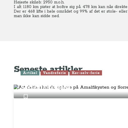
Højeste skiløb: 2950 m.o.h.
I alt: 1180 km pister at boltre sig på. 478 km kan nås direkt
Der er 468 lifte i hele området og 99% af det er stole- eller 
man ikke kan sidde ned.
Seneste artikler
Artikel
Vandreferie
Kør-selv-ferie
Alt dette skal du opleve på Amalfi
Sorrentohalvøen