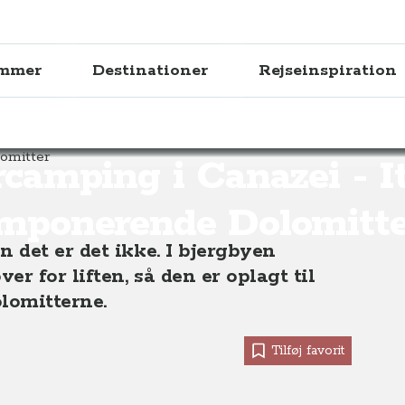
ammer
Destinationer
Rejseinspiration
azei - Italiens imponerende Dolomitter
rcamping i Canazei - It
imponerende Dolomitte
 det er det ikke. I bjergbyen
r for liften, så den er oplagt til
lomitterne.
Tilføj favorit