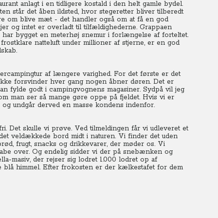
rant anlagt i en tidligere kostald i den helt gamle bydel.
ten står det åben ildsted, hvor stegeretter bliver tilberedt
re om blive mæt - det handler også om at få en god
jer og intet er overladt til tilfældighederne. Grappaen
en har bygget en meterhøj snemur i forlængelse af forteltet.
frostklare natteluft under millioner af stjerne, er en god
dskab.
ercampingtur af længere varighed. For det første er det
kke forsvinder hver gang nogen åbner døren. Det er
s kan fylde godt i campingvognens magasiner.
Sydpå vil jeg
 som man ser så mange gøre oppe på fjeldet. Hvis vi er
et, og undgår derved en masse kondens indenfor.
i. Det skulle vi prøve. Ved tilmeldingen får vi udleveret et
e det veldækkede bord midt i naturen.
Vi finder det uden
brød, frugt, snacks og drikkevarer, der møder os. Vi
be over. Og endelig sidder vi der på snebænken og
a-masiv, der rejser sig lodret 1.000 lodret op af
e blå himmel. Efter frokosten er der kælkestafet for dem