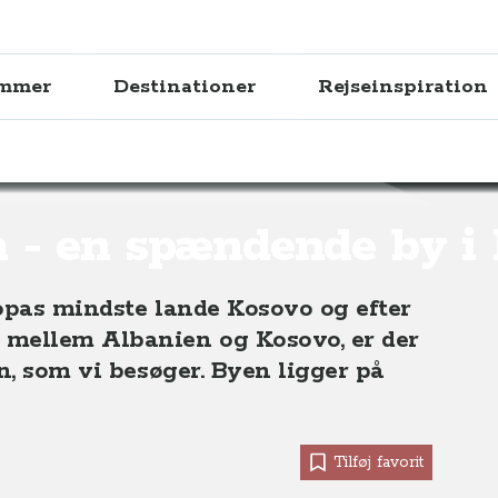
ammer
Destinationer
Rejseinspiration
dende by i Kosovo
n - en spændende by i
uropas mindste lande Kosovo og efter
 mellem Albanien og Kosovo, er der
n, som vi besøger. Byen ligger på
Tilføj favorit