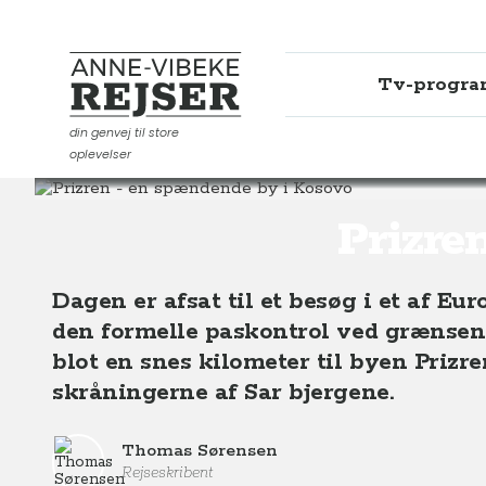
Tv-progr
Anne-Vibeke Rejser
din genvej til store
oplevelser
Destinationer
Europa
Kosovo
Prizren - en spæn
Prizre
Dagen er afsat til et besøg i et af E
den formelle paskontrol ved grænsen
blot en snes kilometer til byen Prizre
skråningerne af Sar bjergene.
Thomas Sørensen
Rejseskribent