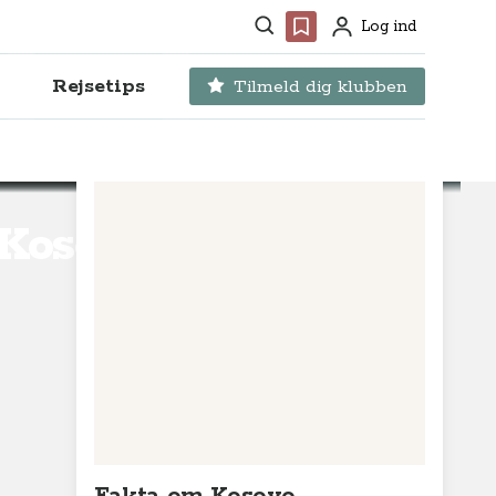
Søg
Favoritter
Log ind
Profil
Rejsetips
Tilmeld dig klubben
 Kosovo