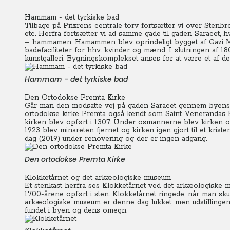
Hammam - det tyrkiske bad
Tilbage på Prizrens centrale torv fortsætter vi over Stenb
etc. Herfra fortsætter vi ad samme gade til gaden Saracet, hv
– hammamen. Hamammen blev oprindeligt bygget af Gazi 
badefaciliteter for hhv. kvinder og mænd. I slutningen af
kunstgalleri. Bygningskomplekset anses for at være et af de
Hammam - det tyrkiske bad
Den Ortodokse Premta Kirke
Går man den modsatte vej på gaden Saracet gennem byens
ortodokse kirke Premta også kendt som Saint Venerandas Kir
kirken blev opført i 1307. Under osmannerne blev kirken om
1923 blev minareten fjernet og kirken igen gjort til et kris
dag (2019) under renovering og der er ingen adgang.
Den ortodokse Premta Kirke
Klokketårnet og det arkæologiske museum
Et stenkast herfra ses Klokketårnet ved det arkæologiske m
1700-årene opført i sten. Klokketårnet ringede, når man sku
arkæologiske museum er denne dag lukket, men udstillingen v
fundet i byen og dens omegn.