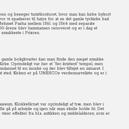
roen og besøger turistkontoret, hvor man kan købe bykort
or vi spadserer til højre for at se det gamle tyrkiske bad
Mehmet Pasha mellem 1561 og 1564 med separate
 1800-årene blev hammamen renoveret og er i dag et
 smukkeste i Prizren.
 gamle boligkvarter kan man finde den meget smukke
ke. Oprindeligt var her et ”før-kristent” tempel, men
dannet til en moské og der blev tilføjet en minaret. I
tent sted. Kirken er på UNESCOs verdensarvsliste og er i
useum. Klokketårnet var oprindeligt af træ, men blev i
lle gå på arbejde og igen når man skulle holde fri. Det
iser effekter fra bl.a. antikken og middelalderen, som er