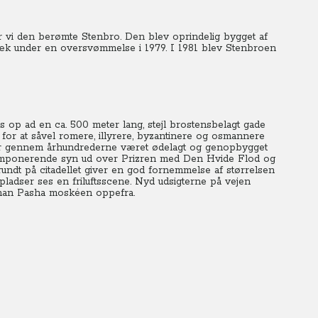
vi den berømte Stenbro. Den blev oprindelig bygget af
væk under en oversvømmelse i 1979. I 1981 blev Stenbroen
 op ad en ca. 500 meter lang, stejl brostensbelagt gade
 for at såvel romere, illyrere, byzantinere og osmannere
rfor gennem århundrederne været ødelagt og genopbygget
et imponerende syn ud over Prizren med Den Hvide Flod og
 rundt på citadellet giver en god fornemmelse af størrelsen
pladser ses en friluftsscene. Nyd udsigterne på vejen
Sinan Pasha moskéen oppefra.