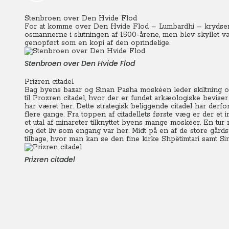
Stenbroen over Den Hvide Flod
For at komme over Den Hvide Flod – Lumbardhi – krydser 
osmannerne i slutningen af 1500-årene, men blev skyllet 
genopført som en kopi af den oprindelige.
Stenbroen over Den Hvide Flod
Prizren citadel
Bag byens bazar og Sinan Pasha moskéen leder skiltning os
til Prozren citadel, hvor der er fundet arkæologiske beviser
har været her. Dette strategisk beliggende citadel har de
flere gange. Fra toppen af citadellets første væg er der 
et utal af minareter tilknyttet byens mange moskéer. En tur
og det liv som engang var her. Midt på en af de store gårds
tilbage, hvor man kan se den fine kirke Shpëtimtari samt 
Prizren citadel