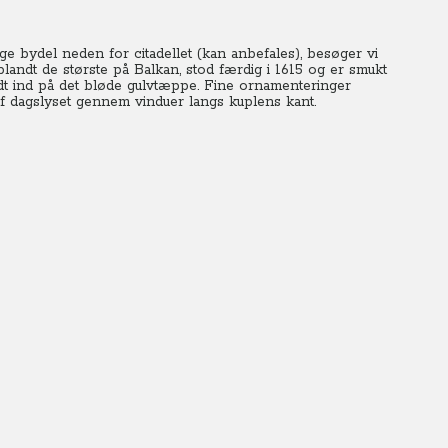
ge bydel neden for citadellet (kan anbefales), besøger vi
ndt de største på Balkan, stod færdig i 1615 og er smukt
rådt ind på det bløde gulvtæppe. Fine ornamenteringer
f dagslyset gennem vinduer langs kuplens kant.