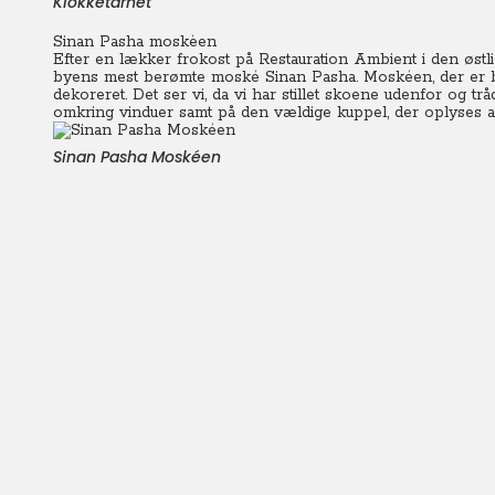
Klokketårnet
Sinan Pasha moskèen
Efter en lækker frokost på Restauration Ambient i den østli
byens mest berømte moské Sinan Pasha. Moskéen, der er bla
dekoreret. Det ser vi, da vi har stillet skoene udenfor og t
omkring vinduer samt på den vældige kuppel, der oplyses a
Sinan Pasha Moskéen