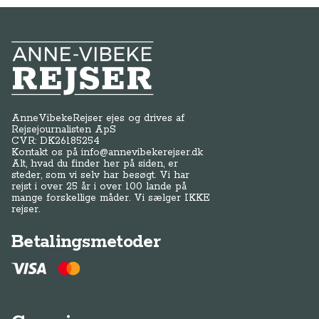
Anne-Vibeke Rejser
AnneVibekeRejser ejes og drives af
Rejsejournalisten ApS
CVR: DK
26185254
Kontakt os på
info@annevibekerejser.dk
Alt, hvad du finder her på siden, er
steder, som vi selv har besøgt. Vi har
rejst i over 25 år i over 100 lande på
mange forskellige måder. Vi sælger IKKE
rejser.
Betalingsmetoder