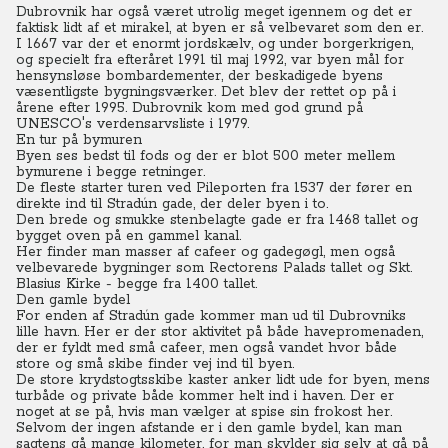
Dubrovnik har også været utrolig meget igennem og det er
faktisk lidt af et mirakel, at byen er så velbevaret som den er.
I 1667 var der et enormt jordskælv, og under borgerkrigen,
og specielt fra efteråret 1991 til maj 1992, var byen mål for
hensynsløse bombardementer, der beskadigede byens
væsentligste bygningsværker. Det blev der rettet op på i
årene efter 1995. Dubrovnik kom med god grund på
UNESCO's verdensarvsliste i 1979.
En tur på bymuren
Byen ses bedst til fods og der er blot 500 meter mellem
bymurene i begge retninger.
De fleste starter turen ved Pileporten fra 1537 der fører en
direkte ind til Stradún gade, der deler byen i to.
Den brede og smukke stenbelagte gade er fra 1468 tallet og
bygget oven på en gammel kanal.
Her finder man masser af cafeer og gadegøgl, men også
velbevarede bygninger som Rectorens Palads tallet og Skt.
Blasius Kirke - begge fra 1400 tallet.
Den gamle bydel
For enden af Stradún gade kommer man ud til Dubrovniks
lille havn. Her er der stor aktivitet på både havepromenaden,
der er fyldt med små cafeer, men også vandet hvor både
store og små skibe finder vej ind til byen.
De store krydstogtsskibe kaster anker lidt ude for byen, mens
turbåde og private både kommer helt ind i haven. Der er
noget at se på, hvis man vælger at spise sin frokost her.
Selvom der ingen afstande er i den gamle bydel, kan man
sagtens gå mange kilometer, for man skylder sig selv at gå på