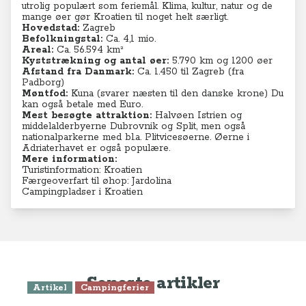
utrolig populært som feriemål. Klima, kultur, natur og de
mange øer gør Kroatien til noget helt særligt.
Hovedstad:
Zagreb
Befolkningstal:
Ca. 4,1
mio.
Areal:
Ca. 56.594 km²
Kyststrækning og antal øer:
5.790 km og 1200 øer
Afstand fra Danmark:
Ca. 1.450 til Zagreb (fra
Padborg)
Møntfod:
Kuna (svarer næsten til den danske krone) Du
kan også betale med Euro.
Mest besøgte attraktion:
Halvøen Istrien og
middelalderbyerne
Dubrovnik og Split, men også
nationalparkerne med bl.a.
Plitvicesøerne. Øerne i
Adriaterhavet er også populære.
Mere information:
Turistinformation: Kroatien
Færgeoverfart til øhop: Jardolina
Campingpladser i Kroatien
Seneste artikler
Artikel
Campingferier