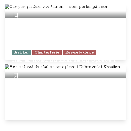
Campingpladser ved Istrien – som
perler på snor
Artikel
Charterferie
Kør-selv-ferie
Her er hvad du skal se og opleve i
Dubrovnik i Kroatien