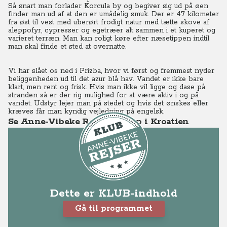
Så snart man forlader Korcula by og begiver sig ud på øen
finder man ud af at den er umådelig smuk. Der er 47 kilometer
fra øst til vest med uberørt frodigt natur med tætte skove af
aleppofyr, cypresser og egetræer alt sammen i et kuperet og
varieret terræn. Man kan roligt køre efter næsetippen indtil
man skal finde et sted at overnatte.
Vi har slået os ned i Prizba, hvor vi først og fremmest nyder
beliggenheden ud til det azur blå hav. Vandet er ikke bare
klart, men rent og frisk. Hvis man ikke vil ligge og dase på
stranden så er der rig mulighed for at være aktiv i og på
vandet. Udstyr lejer man på stedet og hvis det ønskes eller
kræves får man kyndig vejledning på engelsk.
Se Anne-Vibeke Rejser - Øhop i Kroatien
Dette er KLUB-indhold
Gå til programmet