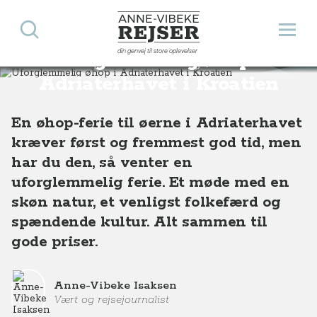
Søg
Åbn 
Anne-Vibeke Rejser
din genvej til store oplevelser
Uforglemmelig øhop i
Destinationer
Europa
Kroatien
Uforglemmelig øhop i Adriaterhavet i Kroatien
Adriaterhavet i Kroatien
En øhop-ferie til øerne i Adriaterhavet
kræver først og fremmest god tid, men
har du den, så venter en
uforglemmelig ferie. Et møde med en
skøn natur, et venligst folkefærd og
spændende kultur. Alt sammen til
gode priser.
Anne-Vibeke Isaksen
Vært og rejsejournalist