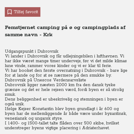
Tilføj favorit
Femstjernet camping på ø og campingplads af
samme navn - Krk
Udgangspunkt i Dubrovnik
Vi lander i Dubrovnik og får udlejningsbilen i lufthavnen. Vi
har ikke været mange timer undervejs, før vi det milde klimas
lune vinde, rammer vores kinder og vi er klar til ferie.
Vi har booket den første overnatning i Dubrovnik - bare lige
for at lande og for at se nærmere på den smukke by.
Dubrovnik på Unescos Verdensarvsliste
Dubrovnik ligger næsten 2.000 km fra den dansk tyske
grænse og det er hele rejsen værd, fordi byen er så utrolig
smuk.
Dens beliggenhed er ubeskrivelig og stemningen i byen er
også unik.
Ifølge Kejser Konstantin blev byen grundlagt i år 600 og
byen har de mellemliggende år både være under byzantinsk,
veneziansk og ungarsk styre.
I 1400- og 1500-tallet talte flåden over 500 skibe, hvilket
understreger byens vigtige placering i Adriaterhavet.