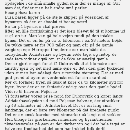
opdagelse i de små smalle gyder, som der er mange af. Gør
man det, finder man helt andre små perler.
Besøg Buza baren
Buza baren ligger på de stejle klipper på ydersiden af
bymuren, så den er absolut et besøg værd.
En tur på bymuren skal prøves
Efter en lille forfriskning er det igen blevet tid til at komme ud
at gå en tur. Man kan gå hele vejen rundt på den intakte
bymur. Det er en tur på ca. to kilometer i ca. 25 meters højde.
De tykke mure er fra 900 tallet og man går på de gamle
vægtergange. Heroppe i højderne ser man både det
indbydende Adriaterhav og byens røde tage, og netop de
røde tage vidner også om, at de ikke er særligt gamle.
Der er gjort meget for at få Dubrovnik til at blomstre som
turistby igen og set med mine øjne er det i den grad lykkedes
uden at man har ødelagt den autentiske stemning. Det er med
god grund at byen er verdenskendt for sin skønhed.
Før du forlader byen så husk at køre ca. to kilometer syd for
byen, hvor der er en fantastisk udsigt over den gamle bydel.
Videre til halvøen Pejlesac
Vi fortsætter vores rejse nord for Dubrovnik og kører langs
Adriaterhavskysten ud mod Peljesac halvøen, der strækker
sig 65 kilometer ud i Adriaterhavet. Det er en lang smal
landtange, der er bare syv kilometer på det bredeste punkt.
Det er en smuk køretur med vinmarker så langt øjet rækker:
Helt tilbage fra grækernes, romernes og byzantinernes
tilstedeværelse på øen er der dyrket vin og i det hele taget er
halvøens frugtbarhed det som har trukket folk dertil.