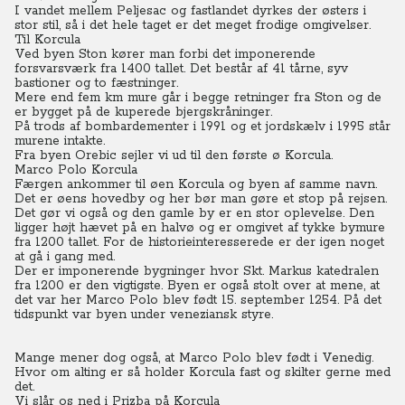
I vandet mellem Peljesac og fastlandet dyrkes der østers i
stor stil, så i det hele taget er det meget frodige omgivelser.
Til Korcula
Ved byen Ston kører man forbi det imponerende
forsvarsværk fra 1400 tallet. Det består af 41 tårne, syv
bastioner og to fæstninger.
Mere end fem km mure går i begge retninger fra Ston og de
er bygget på de kuperede bjergskråninger.
På trods af bombardementer i 1991 og et jordskælv i 1995 står
murene intakte.
Fra byen Orebic sejler vi ud til den første ø Korcula.
Marco Polo Korcula
Færgen ankommer til øen Korcula og byen af samme navn.
Det er øens hovedby og her bør man gøre et stop på rejsen.
Det gør vi også og den gamle by er en stor oplevelse. Den
ligger højt hævet på en halvø og er omgivet af tykke bymure
fra 1200 tallet. For de historieinteresserede er der igen noget
at gå i gang med.
Der er imponerende bygninger hvor Skt. Markus katedralen
fra 1200 er den vigtigste. Byen er også stolt over at mene, at
det var her Marco Polo blev født 15. september 1254. På det
tidspunkt var byen under veneziansk styre.
Mange mener dog også, at Marco Polo blev født i Venedig.
Hvor om alting er så holder Korcula fast og skilter gerne med
det.
Vi slår os ned i Prizba på Korcula