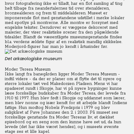
hvor fotografering ikke er tilladt, har en flot samling af ting
helt tilbage fra neandertalernes tid over stenalderen,
bronzealderen og frem til middelalderen.
Museet er
imponerende flot med genstandene udstillet i mørke lokaler
med spotlys på montrerne. Alle montre er forsynet med
engelske tekster. Derudover er væggene dekoreret med
malerier, der viser realistiske scener fra den pågældende
tidsalder. Blandt de væsentligste museumsgenstande findes
bl.a. verdens ældste figur af en realistisk mandlig skikkelse.
Moderjord-figurer har man jo kendt i årtusinder før.
Det arkæologiske museum
Moder Teresa Museum
Ikke langt fra banegården ligger Moder Teresa Museum -
indtil videre - da der er planer om at flytte det til nyere og
større lokaler tæt ved Makedonien Pladsen. Mens vi har
spadseret rundt i Skopje, har vi på nyere bygninger kunne
læse forskellige budskaber fra Moder Teresa, der levede fra
1910 til 1997. Hun blev født i Skopje og uddannet som lærer,
men blev nonne og især kendt for sit arbejde blandt Indiens
fattige. Hun modtog Nobels Fredspris i 1979 og blev
saligkåret af Pave Johannes den 2. i 2003. På museet ses
forskellige genstande fra Moder Teresas liv, et dækket
spisebord og en seng som den kunne have set ud, da hun
levede (det har ikke været hendes), og i museets øverste
etage ses et lille kapel.