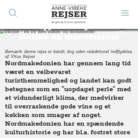
Søg
Åbn 
Anne-Vibeke Rejser
din genvej til store oplevelser
Skopje - en by med
Destinationer
Europa
Nordmakedonien
Skopje - en by med statuer og monumenter, Nordmakedonien
statuer og monumenter
Bemærk: denne rejse er betalt, dog uden redaktionel indflydelse,
af: Vitus Rejser
Nordmakedonien har gennem lang tid
været en velbevaret
turisthemmelighed og landet kan godt
betegnes som en "uopdaget perle" med
et vidunderligt klima, der medvirker
til overraskende gode vine og et
køkken som smager af noget.
Nordmakedonien har en spændende
kulturhistorie og har bl.a. fostret store