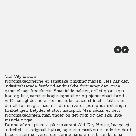
Old City House
Nordmakedonerne er fanatiske omkring maden. Her har den
industrialiserede fastfood endnu ikke fortrængt den gode
gammeldags kogekunst. Smagfulde salater, grillet grønsager,
kød og fisk, sammenkogte egnsretter og hjemmebagt brød -
vi får smagt det hele. Her mangler bestemt intet - faktisk er
der alt for meget mad, når der serveres portionsanretninger,
hvilket igen betyder et stort madspild. Men sådan er det i
Nordmakedonien, man under os det godt og der skal ikke
mangle noget.
Denne aften spiser vi på restaurant Old City House, hyggeligt
indrettet i et originalt byhus, og mens musikerne underholder i
baggrunden, serveres der denne gang en helt række små