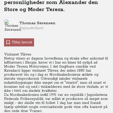
personligheder som Alexander den
Store og Moder Teresa.
Thomas Sørensen
Rejseskribent
Tilføj favorit
Vinhuset Tikves
Netop vinen er dagens hovedtema og straks efter ankomst til
lufthavnen i Skopje, kører vi i bus en times tid sydpå ad
Moder Teresa Motorvejen.
I det frugtbare område ved
Kavadarci ligger vinhuset Tikves, der siden 1885 har
produceret vin og i dag er Nordmakedoniens ældste og
største vinproducent. Udvendigt minder vinhusets
industribygninger ikke meget om et "vinslot", men så snart vi
kommer ind og ned i vinkælderen med de store vinfade, er vi
ikke i tvivl om stedets kvaliteter.
Da Nordmakedonien indtil 1991 var en republik i Jugoslaviens
Føderale Folkerepublik, var målet at producere så meget som
muligt - der skulle vin til folket.
I dag har man med fransk
hjælp udviklet nogle overraskende gode vine ofte baseret på
den røde drue Vranec.