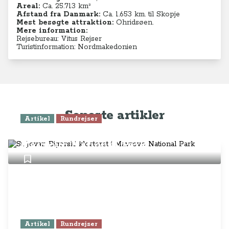
Areal:
Ca. 25.713
km²
Afstand fra Danmark:
Ca. 1.653 km. til Skopje
Mest besøgte attraktion:
Ohridsøen.
Mere information:
Rejsebureau: Vitus Rejser
Turistinformation: Nordmakedonien
Seneste artikler
Artikel
Rundrejser
St. Jovan Bigorski klosteret i
Mavrovo National Park
Artikel
Rundrejser