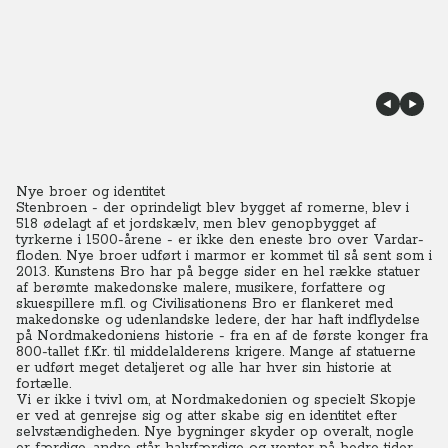
Nye broer og identitet
Stenbroen - der oprindeligt blev bygget af romerne, blev i
518 ødelagt af et jordskælv, men blev genopbygget af
tyrkerne i 1500-årene - er ikke den eneste bro over Vardar-
floden. Nye broer udført i marmor er kommet til så sent som i
2013.
Kunstens Bro har på begge sider en hel række statuer
af berømte makedonske malere, musikere, forfattere og
skuespillere m.fl. og Civilisationens Bro er flankeret med
makedonske og udenlandske ledere, der har haft indflydelse
på Nordmakedoniens historie - fra en af de første konger fra
800-tallet f.Kr. til middelalderens krigere. Mange af statuerne
er udført meget detaljeret og alle har hver sin historie at
fortælle.
Vi er ikke i tvivl om, at Nordmakedonien og specielt Skopje
er ved at genrejse sig og atter skabe sig en identitet efter
selvstændigheden. Nye bygninger skyder op overalt, nogle