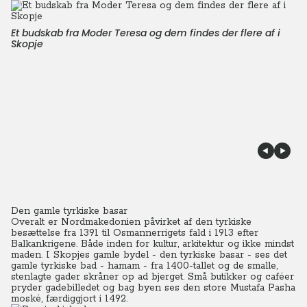
Et budskab fra Moder Teresa og dem findes der flere af i
Skopje
Den gamle tyrkiske basar
Overalt er Nordmakedonien påvirket af den tyrkiske
besættelse fra 1391 til Osmannerrigets fald i 1913 efter
Balkankrigene. Både inden for kultur, arkitektur og ikke mindst
maden.
I Skopjes gamle bydel - den tyrkiske basar - ses det
gamle tyrkiske bad - hamam - fra 1400-tallet og de smalle,
stenlagte gader skråner op ad bjerget.
Små butikker og caféer
pryder gadebilledet og bag byen ses den store Mustafa Pasha
moské, færdiggjort i 1492.