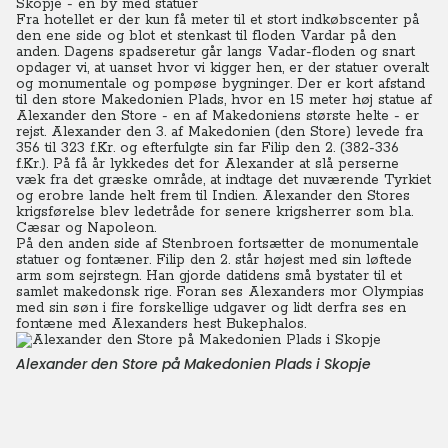
Skopje - en by med statuer
Fra hotellet er der kun få meter til et stort indkøbscenter på
den ene side og blot et stenkast til floden Vardar på den
anden.
D
agens spadseretur går langs Vadar-floden og snart
opdager vi, at uanset hvor vi kigger hen, er der statuer overalt
og monumentale og pompøse bygninger. Der er kort afstand
til den store Makedonien Plads, hvor en 15 meter høj statue af
Alexander den Store - en af Makedoniens største helte - er
rejst.
Alexander den 3. af Makedonien (den Store) levede fra
356 til 323 f.Kr. og efterfulgte sin far Filip den 2. (382-336
f.Kr.). På få år lykkedes det for Alexander at slå perserne
væk fra det græske område, at indtage det nuværende Tyrkiet
og erobre lande helt frem til Indien. Alexander den Stores
krigsførelse blev ledetråde for senere krigsherrer som bl.a.
Cæsar og Napoleon.
På den anden side af Stenbroen fortsætter de monumentale
statuer og fontæner. Filip den 2. står højest med sin løftede
arm som sejrstegn. Han gjorde datidens små bystater til et
samlet makedonsk rige. Foran ses Alexanders mor Olympias
med sin søn i fire forskellige udgaver og lidt derfra ses en
fontæne med Alexanders hest Bukephalos.
Alexander den Store på Makedonien Plads i Skopje