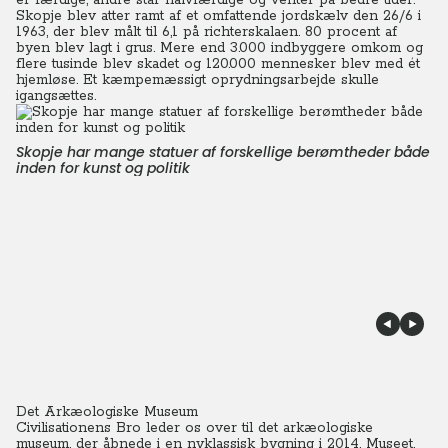
er færdige, andre står halvfærdige og venter på bedre tider.
Skopje blev atter ramt af et omfattende jordskælv den 26/6 i
1963, der blev målt til 6,1 på richterskalaen. 80 procent af
byen blev lagt i grus. Mere end 3.000 indbyggere omkom og
flere tusinde blev skadet og 120.000 mennesker blev med ét
hjemløse.
Et kæmpemæssigt oprydningsarbejde skulle
igangsættes.
Skopje har mange statuer af forskellige berømtheder både
inden for kunst og politik
Det Arkæologiske Museum
Civilisationens Bro leder os over til det arkæologiske
museum, der åbnede i en nyklassisk bygning i 2014.
Museet,