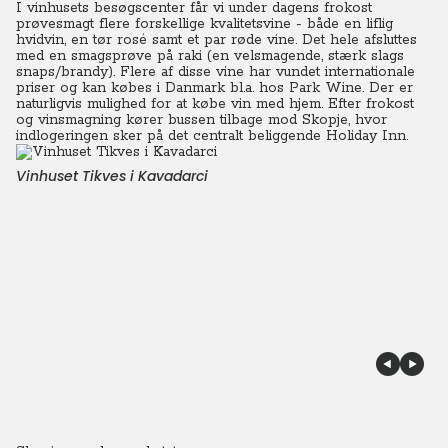
I vinhusets besøgscenter får vi under dagens frokost
prøvesmagt flere forskellige kvalitetsvine - både en liflig
hvidvin, en tør rosé samt et par røde vine. Det hele afsluttes
med en smagsprøve på raki (en velsmagende, stærk slags
snaps/brandy). Flere af disse vine har vundet internationale
priser og kan købes i Danmark bl.a. hos Park Wine. Der er
naturligvis mulighed for at købe vin med hjem. Efter frokost
og vinsmagning kører bussen tilbage mod Skopje, hvor
indlogeringen sker på det centralt beliggende Holiday Inn.
Vinhuset Tikves i Kavadarci