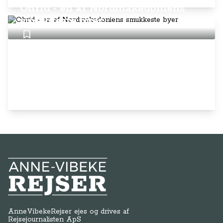
Ohrid - en af Nordmakedoniens
smukkeste byer
Anne-Vibeke Rejser
AnneVibekeRejser ejes og drives af
Rejsejournalisten ApS