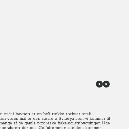
n midt i havnen er en helt række rorbuer totalt
en vores mål er den større ø Svinøya som vi kommer til
g mange af de gamle pittoreske fiskeindustribygninger. Ude
Temperaturen, der pga. Golfstrømmen sjældent kommer