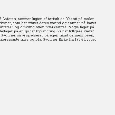
 Lofoten, rammer lugten af tørfisk os.
Yderst på molen
kerkoner, som har mistet deres mænd og sønner på havet.
iviteter i og omkring byen iværksættes. Nogle tager på
deltager på en guidet byvandring. Vi har tidligere været
ved Svolvær, så vi spadserer på egen hånd gennem byen,
interessante huse og bl.a. Svolvær Kirke fra 1934 bygget