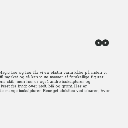
Magic Ice og her får vi en ekstra varm kåbe på, inden vi
il mørket og så kan vi se masser af forskellige figurer
utens skib, men her er også andre isskulpturer og
 lyset fra hvidt over rødt, blå og grønt.
Her er
de mange isskulpturer. Besøget afsluttes ved isbaren, hvor