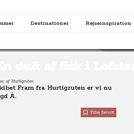
ammer
Destinationer
Rejseinspiration
oten, Nordnorge
En duft af fisk i Lofote
e, af: Hurtigruten
kibet Fram fra Hurtigruten er vi nu
gd Å.
Tilføj favorit