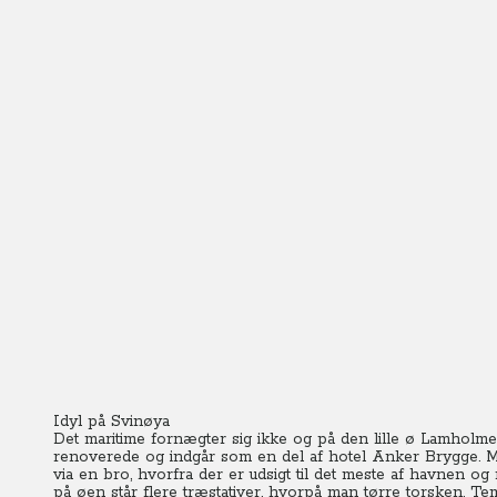
Idyl på Svinøya
Det maritime fornægter sig ikke og på den lille ø Lamholme
renoverede og indgår som en del af hotel Anker Brygge. M
via en bro, hvorfra der er udsigt til det meste af havnen o
på øen står flere træstativer, hvorpå man tørre torsken. 