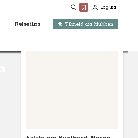
Søg
Favoritter
Log ind
Profil
Rejsetips
Tilmeld dig klubben
n