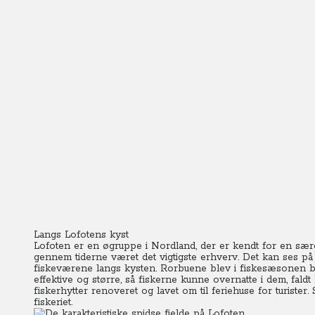
Langs Lofotens kyst
Lofoten er en øgruppe i Nordland, der er kendt for en særeg
gennem tiderne været det vigtigste erhverv. Det kan ses på
fiskeværene langs kysten.
Rorbuene blev i fiskesæsonen br
effektive og større, så fiskerne kunne overnatte i dem, fald
fiskerhytter renoveret og lavet om til feriehuse for turister
fiskeriet.