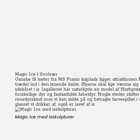
Magic Ice i Svolvær
Ganske få meter fra MS Frams kajplads ligger attraktionen 
træder ind i den isnende kulde. Øjnene skal lige vænne sig t
udskåret i is.
Isgalleriet har naturligvis en model af Hurtigr
forskellige dyr og fantasifulde fabeldyr. Nogle steder skifter
rensdyrskind som vi kan sidde på og betragte farvespillet i 
glasset vi drikker af, også er lavet af is.
Magic Ice med isskulpturer