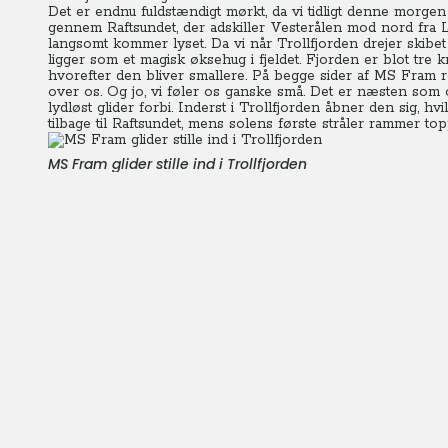
Det er endnu fuldstændigt mørkt, da vi tidligt denne morgen
gennem Raftsundet, der adskiller Vesterålen mod nord fra
langsomt kommer lyset. Da vi når Trollfjorden drejer skibet o
ligger som et magisk øksehug i fjeldet.
Fjorden er blot tre 
hvorefter den bliver smallere. På begge sider af MS Fram 
over os.
Og jo, vi føler os ganske små. Det er næsten som
lydløst glider forbi. Inderst i Trollfjorden åbner den sig, hv
tilbage til Raftsundet, mens solens første stråler rammer top
MS Fram glider stille ind i Trollfjorden