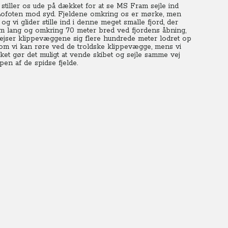
 stiller os ude på dækket for at se MS Fram sejle ind
 Lofoten mod syd. Fjeldene omkring os er mørke, men
g vi glider stille ind i denne meget smalle fjord, der
km lang og omkring 70 meter bred ved fjordens åbning,
rejser klippevæggene sig flere hundrede meter lodret op
 om vi kan røre ved de troldske klippevægge, mens vi
ilket gør det muligt at vende skibet og sejle samme vej
pen af de spidse fjelde.