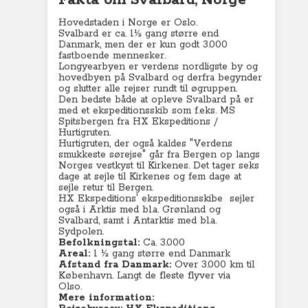
Fakta om Svalbard, Norge
Hovedstaden i Norge er Oslo.
Svalbard er ca. 1½ gang større end
Danmark, men der er kun godt 3.000
fastboende mennesker.
Longyearbyen er verdens nordligste by og
hovedbyen på Svalbard og derfra begynder
og slutter alle rejser rundt til øgruppen.
Den bedste både at opleve Svalbard på er
med et ekspeditionsskib som f.eks. MS
Spitsbergen fra HX Ekspeditions /
Hurtigruten.
Hurtigruten, der også kaldes "Verdens
smukkeste sørejse" går fra Bergen op langs
Norges vestkyst til Kirkenes. Det tager seks
dage at sejle til Kirkenes og fem dage at
sejle retur til Bergen.
HX Ekspeditions' ekspeditionsskibe sejler
også i Arktis med bl.a. Grønland og
Svalbard, samt i Antarktis med bl.a.
Sydpolen.
Befolkningstal:
Ca. 3.000
Areal:
1 ½ gang større end Danmark
Afstand fra Danmark:
Over 3.000 km til
København
. Langt de fleste flyver via
Olso.
Mere information: