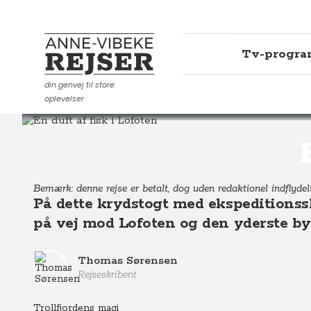
Tv-progr
Anne-Vibeke Rejser
din genvej til store
oplevelser
Destinationer
Europa
Norge
En duft af fisk i Lof
Bemærk: denne rejse er betalt, dog uden redaktionel indflydels
På dette krydstogt med ekspeditionss
på vej mod Lofoten og den yderste by
Thomas Sørensen
Rejseskribent
Trollfjordens magi