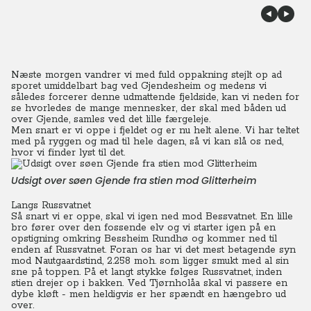
Næste morgen vandrer vi med fuld oppakning stejlt op ad
sporet umiddelbart bag ved Gjendesheim og medens vi
således forcerer denne udmattende fjeldside, kan vi neden for
se hvorledes de mange mennesker, der skal med båden ud
over Gjende, samles ved det lille færgeleje.
Men snart er vi oppe i fjeldet og er nu helt alene.
Vi har teltet
med på ryggen og mad til hele dagen, så vi kan slå os ned,
hvor vi finder lyst til det.
Udsigt over søen Gjende fra stien mod Glitterheim
Langs Russvatnet
Så snart vi er oppe, skal vi igen ned mod Bessvatnet. En lille
bro fører over den fossende elv og vi starter igen på en
opstigning omkring Bessheim Rundhø og kommer ned til
enden af Russvatnet. Foran os har vi det mest betagende syn
mod Nautgaardstind, 2.258 moh. som ligger smukt med al sin
sne på toppen. På et langt stykke følges Russvatnet, inden
stien drejer op i bakken. Ved Tjørnholåa skal vi passere en
dybe kløft - men heldigvis er her spændt en hængebro ud
over.