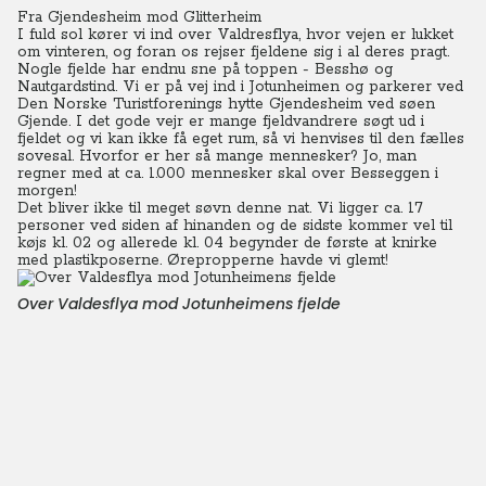
Fra Gjendesheim mod Glitterheim
I fuld sol kører vi ind over Valdresflya, hvor vejen er lukket
om vinteren, og foran os rejser fjeldene sig i al deres pragt.
Nogle fjelde har endnu sne på toppen - Besshø og
Nautgardstind. Vi er på vej ind i Jotunheimen og parkerer ved
Den Norske Turistforenings hytte Gjendesheim ved søen
Gjende. I det gode vejr er mange fjeldvandrere søgt ud i
fjeldet og vi kan ikke få eget rum, så vi henvises til den fælles
sovesal. Hvorfor er her så mange mennesker? Jo, man
regner med at ca. 1.000 mennesker skal over Besseggen i
morgen!
Det bliver ikke til meget søvn denne nat. Vi ligger ca. 17
personer ved siden af hinanden og de sidste kommer vel til
køjs kl. 02 og allerede kl. 04 begynder de første at knirke
med plastikposerne. Ørepropperne havde vi glemt!
Over Valdesflya mod Jotunheimens fjelde