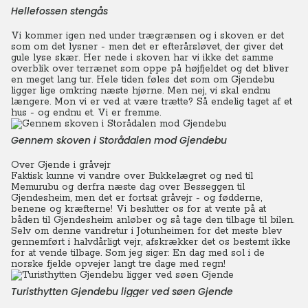
Hellefossen stengås
Vi kommer igen ned under trægrænsen og i skoven er det
som om det lysner - men det er efterårsløvet, der giver det
gule lyse skær.
Her nede i skoven har vi ikke det samme
overblik over terrænet som oppe på højfjeldet og det bliver
en meget lang tur. Hele tiden føles det som om Gjendebu
ligger lige omkring næste hjørne. Men nej, vi skal endnu
længere.
Mon vi er ved at være trætte? Så endelig taget af et
hus - og endnu et. Vi er fremme.
Gennem skoven i Storådalen mod Gjendebu
Over Gjende i gråvejr
Faktisk kunne vi vandre over Bukkelægret og ned til
Memurubu og derfra næste dag over Besseggen til
Gjendesheim, men det er fortsat gråvejr - og fødderne,
benene og kræfterne! Vi beslutter os for at vente på at
båden til Gjendesheim anløber og så tage den tilbage til bilen.
Selv om denne vandretur i Jotunheimen for det meste blev
gennemført i halvdårligt vejr, afskrækker det os bestemt ikke
for at vende tilbage.
Som jeg siger: En dag med sol i de
norske fjelde opvejer langt tre dage med regn!
Turisthytten Gjendebu ligger ved søen Gjende