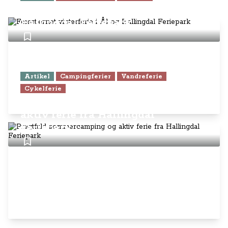
Femstjernet vinterferie i Ål og
Hallingdal Feriepark
Artikel
Campingferier
Vandreferie
Cykelferie
Pragtfuld sommercamping og
aktiv ferie fra Hallingdal
Feriepark