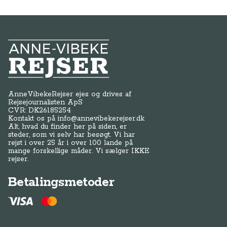
Anne-Vibeke Rejser
AnneVibekeRejser ejes og drives af
Rejsejournalisten ApS
CVR: DK
26185254
Kontakt os på
info@annevibekerejser.dk
Alt, hvad du finder her på siden, er
steder, som vi selv har besøgt. Vi har
rejst i over 25 år i over 100 lande på
mange forskellige måder. Vi sælger IKKE
rejser.
Betalingsmetoder