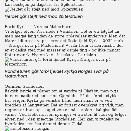
godt, ligesom 15 andre af de 26 tinder på over 2.300 meter
kan bestiges på dagsture fra Spiterstulen.
Fjeldet går stejlt ned mod Spiterstulen
Forbi Kyrkja - Norges Matterhorn
Vi følger elven Visa nede i Visadalen. Det er en letgået tur,
men meget lang uden de store oplevelser undervejs.
Men det
klarer lidt op da vi passerer det flotte fjeld Kyrkja, 2.032 moh.
– Norges svar på Matterhorn! Vi når frem til Leirvassbu, der
er et dejligt sted med masser af gamle ting - og ikke mindst
flot træværk.
Hytten kan i bil nås via Leirdalen
Vandreturen går forbi fjeldet Kyrkja Norges svar på
Matterhorn
Gennem Storådalen
Faktisk havde vi planer om at vandre til Olafsbu, men p.g.a.
benene sætter vi kurs mod Gjendebu. På det første stykke
har vi igen Kyrka på venstre hånd, men snart er vi ved
bredden af Langvatnet. Det er fortsat overskyet og vådt, men
regnen er hørt op - og vi venter på at solen skal give lidt
varme. Ved Hellerfossen springer vi fra sten til sten og følger
elven ned i den mægtige Storådalen. Her kan vi tydeligt se
hvorledes isen har dannet denne U-dal.