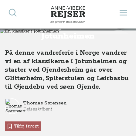
Søg
Åbn 
Anne-Vibeke Rejser
din genvej til store oplevelser
En klassiker i
Destinationer
Europa
Norge
En klassiker i Jotunheimen, Norge
Jotunheimen
På denne vandreferie i Norge vandrer
vi en af klassikerne i Jotunheimen og
starter ved Gjendesheim går over
Glitterheim, Spiterstulen og Leirbasbu
til Gjendebu ved søen Gjende.
Thomas Sørensen
Rejseskribent
Tilføj favorit