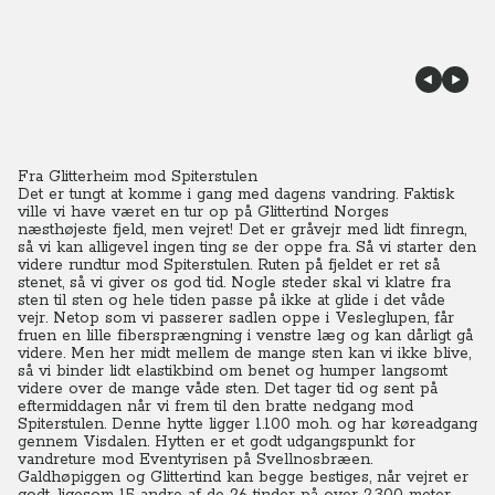
Fra Glitterheim mod Spiterstulen
Det er tungt at komme i gang med dagens vandring. Faktisk
ville vi have været en tur op på Glittertind Norges
næsthøjeste fjeld, men vejret! Det er gråvejr med lidt finregn,
så vi kan alligevel ingen ting se der oppe fra. Så vi starter den
videre rundtur mod Spiterstulen. Ruten på fjeldet er ret så
stenet, så vi giver os god tid. Nogle steder skal vi klatre fra
sten til sten og hele tiden passe på ikke at glide i det våde
vejr.
Netop som vi passerer sadlen oppe i Vesleglupen, får
fruen en lille fibersprængning i venstre læg og kan dårligt gå
videre. Men her midt mellem de mange sten kan vi ikke blive,
så vi binder lidt elastikbind om benet og humper langsomt
videre over de mange våde sten. Det tager tid og sent på
eftermiddagen når vi frem til den bratte nedgang mod
Spiterstulen. Denne hytte ligger 1.100 moh. og har køreadgang
gennem Visdalen. Hytten er et godt udgangspunkt for
vandreture mod Eventyrisen på Svellnosbræen.
Galdhøpiggen og Glittertind kan begge bestiges, når vejret er