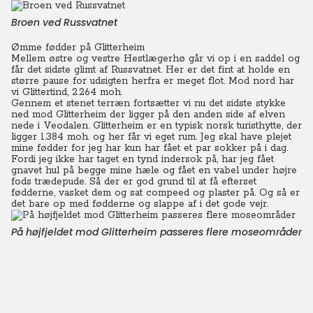
Broen ved Russvatnet
Ømme fødder på Glitterheim
Mellem østre og vestre Hestlægerhø går vi op i en saddel og
får det sidste glimt af Russvatnet. Her er det fint at holde en
større pause for udsigten herfra er meget flot. Mod nord har
vi Glittertind, 2.264 moh.
Gennem et stenet terræn fortsætter vi nu det sidste stykke
ned mod Glitterheim der ligger på den anden side af elven
nede i Veodalen. Glitterheim er en typisk norsk turisthytte, der
ligger 1.384 moh. og her får vi eget rum. Jeg skal have plejet
mine fødder for jeg har kun har fået et par sokker på i dag.
Fordi jeg ikke har taget en tynd indersok på, har jeg fået
gnavet hul på begge mine hæle og fået en vabel under højre
fods trædepude. Så der er god grund til at få efterset
fødderne, vasket dem og sat compeed og plaster på. Og så er
det bare op med fødderne og slappe af i det gode vejr.
På højfjeldet mod Glitterheim passeres flere moseområder