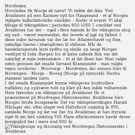
Nordvejen
Hvorledes fik Norge sit navn? Vi vidste det ikke. Ved
Avaldsnes på øen Karmøy syd for Haugesund - et af Norges
vigtigste kulturhistoriske områder - finder vi svaret. Vi skal
tilbage til vikingetiden i perioden 800-1050. I området ved
Avaldsnes har der - også i flere tusinde år før vikingerne slog
sig ned - været mennesker, der levede af jagt og fiskeri.
I
disse indre farvande var der læ for Atlanterhavet og fine,
naturlige havne i skærgården til skibene. Når de
handelsrejsende kom sydfra og skulle op langs Norges
vestkyst til f.eks. Bergen for at købe saltede fisk, var det
naturligt at sejle indenskærs - fri af det åben hav. Man valgte
ruten gennem det smalle farvand Kramsundet - man valgte
vejen nordover - Norovegr - Nordvejen, der senere blev til
Norwegen - Norge - Noreg (Norge på nynorsk). Herfra
stammer landets navn.
I det smalle Kramsundet kunne vikingerne kontrollere
trafikken og opkræve told og blev på den måde velhavende.
Hele historien om vikingerne på Avaldsnes får vi
præsenteret på Nordvegen Historiesenter. Avaldsnes blev
Norges første kongesæde. Det var vikingehøvdingen Harald
Hårfager der, efter slaget ved Hafrsfjord omkring år 870,
samlede Norge og det var her fra Avaldsnes, at han styrede
riget til sin død omkring 930.
Hans efterkommere havde deres
kongsgård her i mere end 500 år.