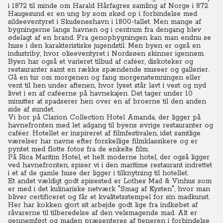
i 1872 til minde om Harald Hårfagres samling af Norge i 872.
Haugesund er en ung by som skød op i forbindelse med
sildeeventyret i Skudeneshavn i 1800-tallet. Men mange af
bygningerne langs havnen og i centrum fra dengang blev
ødelagt af en brand. Fra genopbygningen kan man endnu se
huse i den karakteristiske jugendstil. Men byen er også en
industriby, hvor olieeventyret i Nordsøen skinner igennem.
Byen har også et varieret tilbud af caféer, diskoteker og
restauranter samt en række spændende museer og gallerier.
Gå en tur om morgenen og fang morgenstemningen eller
vent til hen under aftenen, hvor lyset står lavt i vest og nyd
livet i en af caféerne på havnekajen. Det tager under 10
minutter at spadserer hen over en af broerne til den anden
side af sundet.
Vi bor på Clarion Collection Hotel Amanda, der ligger på
havnefronten med let adgang til byens øvrige restauranter og
caféer. Hotellet er inspireret af filmfestivalen, idet samtlige
værelser har navne efter forskellige filmklassikere og er
pyntet med flotte fotos fra de enkelte film.
På Rica Maritim Hotel, et helt moderne hotel, der også ligger
ved havnefronten, spiser vi i den maritime restaurant indrettet
i et af de gamle huse der ligger i tilknytning til hotellet.
Et andet vældigt godt spisested er Lothes Mad & Vinhus som
er med i det kulinariske netværk "Smag af Kysten", hvor man
bliver certificeret og får et kvalitetsstempel for sin madkunst.
Her har kokken gjort sit arbejde godt lige fra indkøbet af
råvarerne til tilberedelse af den velsmagende mad. Alt er
gennemført og maden præsenteres af tjeneren i forbindelse