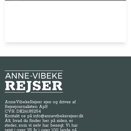
Anne-Vibeke Rejser
AnneVibekeRejser ejes og drives af
Rejsejournalisten ApS
CVR: DK
26185254
Kontakt os på
info@annevibekerejser.dk
Alt, hvad du finder her på siden, er
steder, som vi selv har besøgt. Vi har
rejst i over 25 år i over 100 lande på