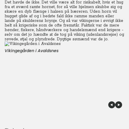
Det havde de ikke. Det ville være alt for risikabelt, hvis et hug
fra et sværd ramte hornet, for så ville hjelmen skubbe sig og
skære en dyb flænge i halsen på bæreren. Uden horn vil
hugget glide af og i bedste fald ikke ramme manden eller
lande på skulderens brynje. Og så var vikingerne i øvrigt ikke
helt så krigeriske som de ofte fremstår. Faktisk var de mere
bønder, fiskere, håndværkere og handelsmænd end krigere -
selv om det jo hændte at de tog på viking (udenlandsrejse) og
røvede, stjal og plyndrede. Dygtige sømænd var de jo.
Vikingegården i Avaldsnes