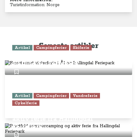
Mere information:
Turistinformation: Norge
Seneste artikler
Artikel
Campingferier
Skiferie
Femstjernet vinterferie i Ål og
Hallingdal Feriepark
Artikel
Campingferier
Vandreferie
Cykelferie
Pragtfuld sommercamping og
aktiv ferie fra Hallingdal
Feriepark