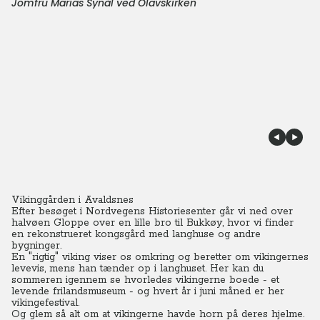
Jomfru Marias Synål ved Olavskirken
Vikinggården i Avaldsnes
Efter besøget i Nordvegens Historiesenter går vi ned over
halvøen Gloppe over en lille bro til Bukkøy, hvor vi finder
en rekonstrueret kongsgård med langhuse og andre
bygninger.
En "rigtig" viking viser os omkring og beretter om vikingernes
levevis, mens han tænder op i langhuset. Her kan du
sommeren igennem se hvorledes vikingerne boede - et
levende frilandsmuseum - og hvert år i juni måned er her
vikingefestival.
Og glem så alt om at vikingerne havde horn på deres hjelme.