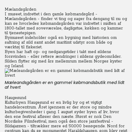
Mælandsgården
I museet, indrettet i den gamle købmandsgård -
Mælandsgården - finder vi ting og sager fra dengang til nu og
kan se hvorledes købmandsgården var indrettet i midten af
1800-tallet med soveværelse, dagligstue, køkken og kammer
til tjenestepigen.
Bymuseet indeholder også en bygning med historien om
saltning af sild samt andet maritimt udstyr som både og
værktøj til fiskeriet.
Byen har haft op- og nedgangstider i takt med sildens
forsvinden - eller rettere ændringer i sildens gydeområder.
Silden flytter sig med års mellemrum mellem Norges kyster
og Island.
Mæleandsgården er en gammel købmandsbutik med lidt
af hvert
Haugesund
Kulturbyen Haugesund er en livlig by og et vigtigt
handelscentrum. Året igennem er der store og mindre
kulturbegivenheder i gang. I august syder byen af liv, hvor
den ene festival afløser den næste. Størst er nok Den
Nordiske Filmfestival, men også den store jazzfestival -
Sildajazzen - tiltrækker mere ed 50.000 besøgende. Nord for
centrum kan du se monumentet Haraldshaugen, som blev rejst