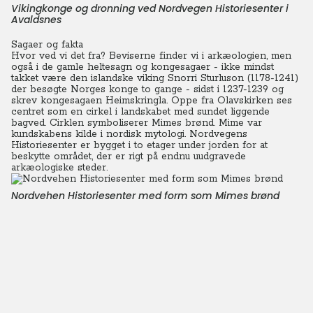
Vikingkonge og dronning ved Nordvegen Historiesenter i
Avaldsnes
Sagaer og fakta
Hvor ved vi det fra? Beviserne finder vi i arkæologien, men
også i de gamle heltesagn og kongesagaer - ikke mindst
takket være den islandske viking Snorri Sturluson (1178-1241)
der besøgte Norges konge to gange - sidst i 1237-1239 og
skrev kongesagaen Heimskringla. Oppe fra Olavskirken ses
centret som en cirkel i landskabet med sundet liggende
bagved. Cirklen symboliserer Mimes brønd. Mime var
kundskabens kilde i nordisk mytologi.
Nordvegens
Historiesenter er bygget i to etager under jorden for at
beskytte området, der er rigt på endnu uudgravede
arkæologiske steder.
Nordvehen Historiesenter med form som Mimes brønd