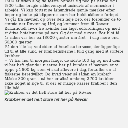
1.500 år siden slog de første bønder sig ned på øerne og i
1800-taller bragte sildeeventyret tusindvis af mennesker i
arbejde. Vi kan fortsat se århundrede gamle mærker efter
bøjer og bolte på klipperne, som har holdt skibene fortøjet.
Vi går fra havnen op over den høje bro, der forbinder de to
største øer Røvær og Urd, og kommer frem til Røvær
Kulturhotell, hvor tre kvinder har taget udfordringen op med
at drive hotelturisme på øen. Og det med succes. For blot få
år siden var her ca. 18.000 gæster om året - i dag mere end
50.000 gæster.
På den lille kaj ved siden af hotellets terrasse, der ligger lige
ud til et lille sund, er krabbefiskerne i fuld gang med at sortere
krabber.
– Vi har her til morgen fanget de sidste 100 kg og med dem
vi har haft gående i ruserne her på bunden af havnen, er vi
oppe på 800 kg, som vi skal aflevere i dag, fortæller en af
fiskerne beredvilligt. Og hvad vejer så sådan en krabat?
Måske 300 gram - så her er altså omkring 2.700 krabber.
Ikke noget at sige til, at der er mange kasser krabber i den
lille båd.
Krabber er det helt store hit her på Røvær