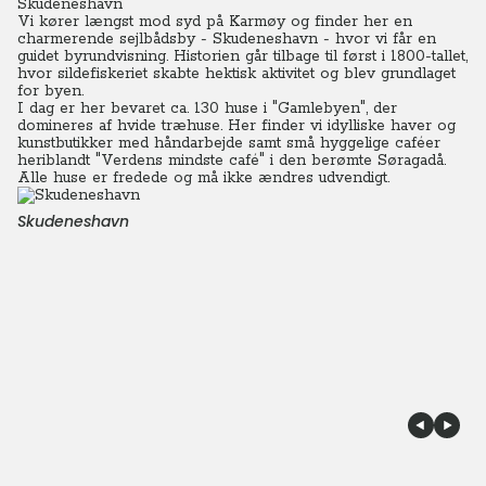
Skudeneshavn
Vi kører længst mod syd på Karmøy og finder her en
charmerende sejlbådsby - Skudeneshavn - hvor vi får en
guidet byrundvisning.
Historien går tilbage til først i 1800-tallet,
hvor sildefiskeriet skabte hektisk aktivitet og blev grundlaget
for byen.
I dag er her bevaret ca. 130 huse i "Gamlebyen", der
domineres af hvide træhuse. Her finder vi idylliske haver og
kunstbutikker med håndarbejde samt små hyggelige caféer
heriblandt "Verdens mindste café" i den berømte Søragadå.
Alle huse er fredede og må ikke ændres udvendigt.
Skudeneshavn