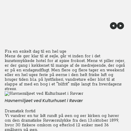
Fra en enkelt dag til en hel uge
Mens de gør klar til at sejle, går vi inden for i det
kunstsmykkede hotel for at spise frokost. Mens vi piller rejer,
er der gang i køkkenet til mange af de medrejsende, der også
er på en endagsudflugt.
Men flere og flere tager en weekend
eller en hel uges ferie på øerne i den helt friske luft og
bruger tiden bl.a. på lystfiskeri, vandreture eller blot til at
slappe af med en bog i et "bilfrit" miljø langt fra hverdagens
stress.
Havnemiljøet ved Kulturhuset i Røvær
Dramatisk fortid
Vi vandrer en tur lidt rundt på øen og ser kirken og hører
om den dramatiske Røværsulykke fra den 13.oktober 1899,
hvor 30 fiskere omkom og efterlod 12 enker med 36
småbørn på øen.