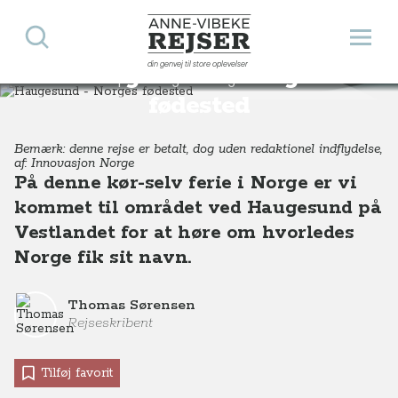
Søg
Åbn 
Anne-Vibeke Rejser
din genvej til store oplevelser
Haugesund - Norges
Destinationer
Europa
Norge
Haugesund - Norges fødested, Vestnorge
fødested
Bemærk: denne rejse er betalt, dog uden redaktionel indflydelse,
af: Innovasjon Norge
På denne kør-selv ferie i Norge er vi
kommet til området ved Haugesund på
Vestlandet for at høre om hvorledes
Norge fik sit navn.
Thomas Sørensen
Rejseskribent
Tilføj favorit