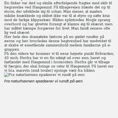
En fisker var død og skulle efterfølgende fragtes med skib til
begravelse ved Haugesund. På tilbagevejen blæste det op til
storm, der udviklede sig til orkan. Man mener, at masten
måske knækkede og skibet ikke var til at styre og satte krus
mod de farlige klippeskær. Båden splintredes. Nogle sprang
overbord og har givetvis forsøgt at klamre sig til skæret, men
har måttet kæmpe forgæves for livet. Man fandt senere otte
lig ved skæret.
Hør hele den dramatiske historie på en guidet rundtur på
øerne og hør hvorledes denne begivenhed har medvirket til
at skabe et enestående sammenhold mellem familierne på ø-
gruppen.
På den videre tur kommer vi til øens højeste punkt Bråvarden,
43 moh. Herfra har vi en fin udsigt ud over øen, havet og
fastlandet med Haugesund i horisonten. Herfra går vi tilbage
til færgen, der skal bringe os retur til Haugesund. På havet ser
vi bl.a. marsvin (små hvaler) springe væk fra båden.
Fra naturhavnen spadserer vi rundt på øen