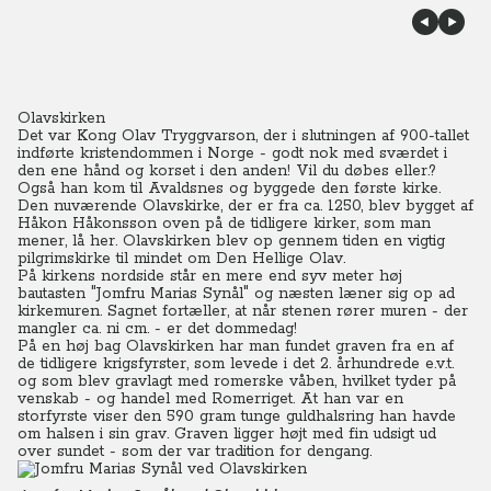
Olavskirken
Det var Kong Olav Tryggvarson, der i slutningen af 900-tallet
indførte kristendommen i Norge - godt nok med sværdet i
den ene hånd og korset i den anden! Vil du døbes eller.?
Også han kom til Avaldsnes og byggede den første kirke.
Den nuværende Olavskirke, der er fra ca. 1250, blev bygget af
Håkon Håkonsson oven på de tidligere kirker, som man
mener, lå her. Olavskirken blev op gennem tiden en vigtig
pilgrimskirke til mindet om Den Hellige Olav.
På kirkens nordside står en mere end syv meter høj
bautasten "Jomfru Marias Synål" og næsten læner sig op ad
kirkemuren. Sagnet fortæller, at når stenen rører muren - der
mangler ca. ni cm. - er det dommedag!
På en høj bag Olavskirken har man fundet graven fra en af
de tidligere krigsfyrster, som levede i det 2. århundrede e.v.t.
og som blev gravlagt med romerske våben, hvilket tyder på
venskab - og handel med Romerriget. At han var en
storfyrste viser den 590 gram tunge guldhalsring han havde
om halsen i sin grav. Graven ligger højt med fin udsigt ud
over sundet - som der var tradition for dengang.