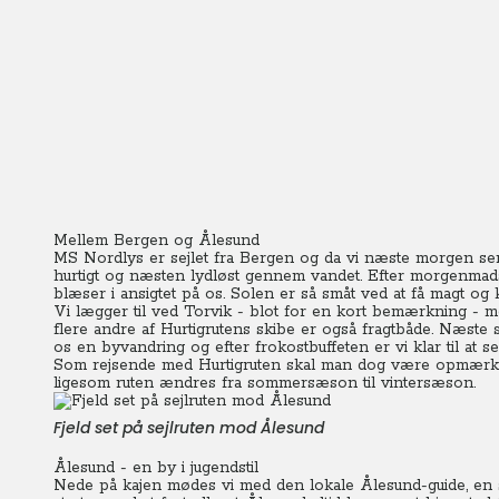
Mellem Bergen og Ålesund
MS Nordlys er sejlet fra Bergen og da vi næste morgen ser ud
hurtigt og næsten lydløst gennem vandet.
Efter morgenmads
blæser i ansigtet på os. Solen er så småt ved at få magt og 
Vi lægger til ved Torvik - blot for en kort bemærkning - 
flere andre af Hurtigrutens skibe er også fragtbåde. Næste 
os en byvandring og efter frokostbuffeten er vi klar til at
Som rejsende med Hurtigruten skal man dog være opmærksom
ligesom ruten ændres fra sommersæson til vintersæson.
Fjeld set på sejlruten mod Ålesund
Ålesund - en by i jugendstil
Nede på kajen mødes vi med den lokale Ålesund-guide, en sp