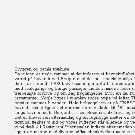
Bryggen og gamle træhuse
Da vi igen er nede, rammer vi det inderste af havneindløbe
været på byvandring i Bergen med det helt specielle miljø. 
den store brand i 1702 blev husene genopført i deres oprindel
med svalegange og trange passager mellem husene leder os
træbelagte fortove og om bag bygningerne, hvor en del kun
restauranter. Nogle ligger i stueplan andre oppe på loftet. 
næsten rammer hinanden. Hele bebyggelsen er på UNESCOs 
havnebassinet ligger det enorme norske skoleskib "Statsraad 
langs havnen ud til Bergenhus med Rosenkrantztårnet og H
Det er blevet sen eftermiddag og en regnbyge sætter en sto
terminal tjekker vi ind og vores kufferter står allerede og v
vi på dæk 4 i Restaurant Stjernesalen indtage aftensmaden 
ligger en mappe med diverse udflugtsbeskrivelser samt en lil