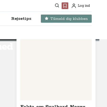
Søg
Favoritter
Log ind
Profil
Rejsetips
Tilmeld dig klubben
med