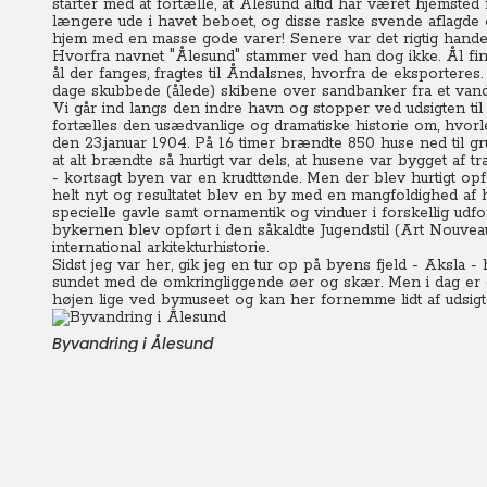
starter med at fortælle, at Ålesund altid har været hjemsted f
længere ude i havet beboet, og disse raske svende aflagde 
hjem med en masse gode varer!
Senere var det rigtig hande
Hvorfra navnet "Ålesund" stammer ved han dog ikke. Ål f
ål der fanges, fragtes til Åndalsnes, hvorfra de eksportere
dage skubbede (ålede) skibene over sandbanker fra et vand t
Vi går ind langs den indre havn og stopper ved udsigten ti
fortælles den usædvanlige og dramatiske historie om, hvor
den 23.januar 1904. På 16 timer brændte 850 huse ned til g
at alt brændte så hurtigt var dels, at husene var bygget af tr
- kortsagt byen var en krudttønde. Men der blev hurtigt opf
helt nyt og resultatet blev en by med en mangfoldighed af 
specielle gavle samt ornamentik og vinduer i forskellig u
bykernen blev opført i den såkaldte Jugendstil (Art Nouvea
international arkitekturhistorie.
Sidst jeg var her, gik jeg en tur op på byens fjeld - Aksla 
sundet med de omkringliggende øer og skær. Men i dag er der
højen lige ved bymuseet og kan her fornemme lidt af udsigte
Byvandring i Ålesund