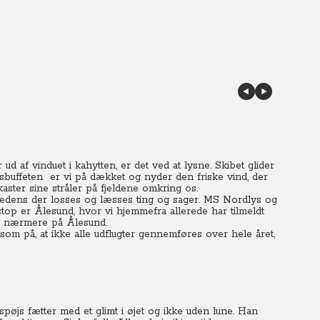
 af vinduet i kahytten, er det ved at lysne. Skibet glider
buffeten er vi på dækket og nyder den friske vind, der
kaster sine stråler på fjeldene omkring os.
medens der losses og læsses ting og sager. MS Nordlys og
stop er Ålesund, hvor vi hjemmefra allerede har tilmeldt
 se nærmere på Ålesund.
 på, at ikke alle udflugter gennemføres over hele året,
øjs fætter med et glimt i øjet og ikke uden lune. Han