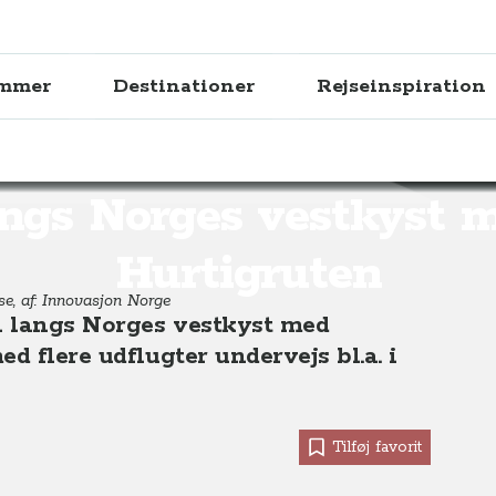
ammer
Destinationer
Rejseinspiration
st med Hurtigruten
ngs Norges vestkyst 
Hurtigruten
se, af: Innovasjon Norge
en langs Norges vestkyst med
d flere udflugter undervejs bl.a. i
Tilføj favorit