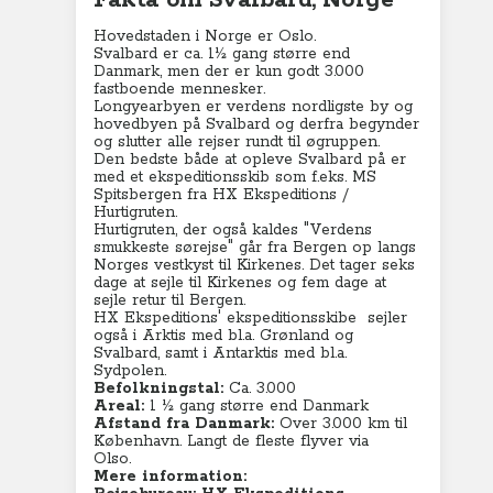
Fakta om Svalbard, Norge
Hovedstaden i Norge er Oslo.
Svalbard er ca. 1½ gang større end
Danmark, men der er kun godt 3.000
fastboende mennesker.
Longyearbyen er verdens nordligste by og
hovedbyen på Svalbard og derfra begynder
og slutter alle rejser rundt til øgruppen.
Den bedste både at opleve Svalbard på er
med et ekspeditionsskib som f.eks. MS
Spitsbergen fra HX Ekspeditions /
Hurtigruten.
Hurtigruten, der også kaldes "Verdens
smukkeste sørejse" går fra Bergen op langs
Norges vestkyst til Kirkenes. Det tager seks
dage at sejle til Kirkenes og fem dage at
sejle retur til Bergen.
HX Ekspeditions' ekspeditionsskibe sejler
også i Arktis med bl.a. Grønland og
Svalbard, samt i Antarktis med bl.a.
Sydpolen.
Befolkningstal:
Ca. 3.000
Areal:
1 ½ gang større end Danmark
Afstand fra Danmark:
Over 3.000 km til
København
. Langt de fleste flyver via
Olso.
Mere information: