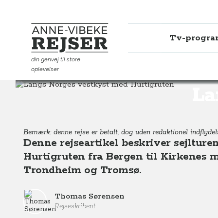
Tv-progr
Anne-Vibeke Rejser
din genvej til store
oplevelser
Destinationer
Europa
Norge
Langs Norges vestky
La
Bemærk: denne rejse er betalt, dog uden redaktionel indflydel
Denne rejseartikel beskriver sejltur
Hurtigruten fra Bergen til Kirkenes me
Trondheim og Tromsø.
Thomas Sørensen
Rejseskribent