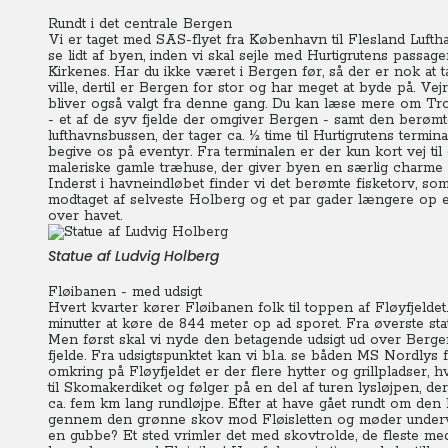
Rundt i det centrale Bergen
Vi er taget med SAS-flyet fra København til Flesland Luftha
se lidt af byen, inden vi skal sejle med Hurtigrutens passa
Kirkenes. Har du ikke været i Bergen før, så der er nok at ta
ville, dertil er Bergen for stor og har meget at byde på.
Vejr
bliver også valgt fra denne gang. Du kan læse mere om Tro
- et af de syv fjelde der omgiver Bergen - samt den berømte
lufthavnsbussen, der tager ca. ½ time til Hurtigrutens termina
begive os på eventyr. Fra terminalen er der kun kort vej til 
maleriske gamle træhuse, der giver byen en særlig charme
Inderst i havneindløbet finder vi det berømte fisketorv, som
modtaget af selveste Holberg og et par gader længere op e
over havet.
Statue af Ludvig Holberg
Fløibanen - med udsigt
Hvert kvarter kører Fløibanen folk til toppen af Fløyfjeldet
minutter at køre de 844 meter op ad sporet.
Fra øverste sta
Men først skal vi nyde den betagende udsigt ud over Berg
fjelde. Fra udsigtspunktet kan vi bl.a. se båden MS Nordlys 
omkring på Fløyfjeldet er der flere hytter og grillpladser,
til Skomakerdiket og følger på en del af turen lysløjpen, der
ca. fem km lang rundløjpe. Efter at have gået rundt om den l
gennem den grønne skov mod Fløisletten og møder undervej
en gubbe? Et sted vrimler det med skovtrolde, de fleste med