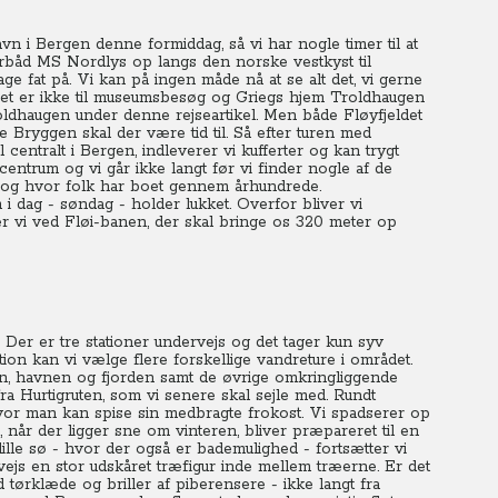
vn i Bergen denne formiddag, så vi har nogle timer til at
gerbåd MS Nordlys op langs den norske vestkyst til
ge fat på. Vi kan på ingen måde nå at se alt det, vi gerne
et er ikke til museumsbesøg og
Griegs hjem Troldhaugen
ldhaugen under denne rejseartikel.
Men både Fløyfjeldet
 Bryggen skal der være tid til. Så efter turen med
l centralt i Bergen, indleverer vi kufferter og kan trygt
centrum og vi går ikke langt før vi finder nogle af de
 og hvor folk har boet gennem århundrede.
 i dag - søndag - holder lukket. Overfor bliver vi
r vi ved Fløi-banen, der skal bringe os 320 meter op
. Der er tre stationer undervejs og det tager kun syv
tion kan vi vælge flere forskellige vandreture i området.
en, havnen og fjorden samt de øvrige omkringliggende
fra Hurtigruten, som vi senere skal sejle med. Rundt
 hvor man kan spise sin medbragte frokost. Vi spadserer op
, når der ligger sne om vinteren, bliver præpareret til en
ille sø - hvor der også er bademulighed - fortsætter vi
s en stor udskåret træfigur inde mellem træerne.
Er det
 tørklæde og briller af piberensere - ikke langt fra