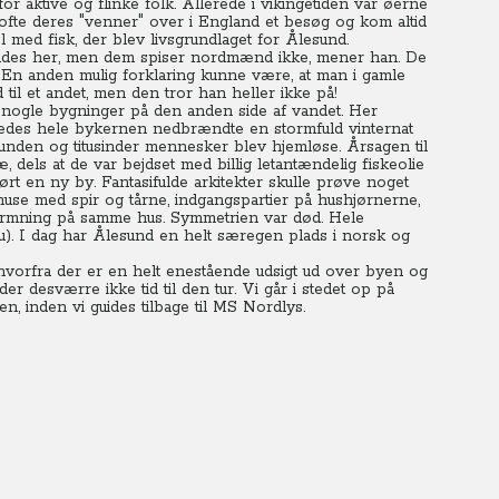
or aktive og flinke folk.
Allerede i vikingetiden var øerne
ofte deres "venner" over i England et besøg og kom altid
l med fisk, der blev livsgrundlaget for Ålesund.
indes her, men dem spiser nordmænd ikke, mener han. De
s. En anden mulig forklaring kunne være, at man i gamle
il et andet, men den tror han heller ikke på!
l nogle bygninger på den anden side af vandet. Her
ledes hele bykernen nedbrændte en stormfuld vinternat
runden og titusinder mennesker blev hjemløse. Årsagen til
æ, dels at de var bejdset med billig letantændelig fiskeolie
ørt en ny by. Fantasifulde arkitekter skulle prøve noget
huse med spir og tårne, indgangspartier på hushjørnerne,
dformning på samme hus. Symmetrien var død.
Hele
u). I dag har Ålesund en helt særegen plads i norsk og
- hvorfra der er en helt enestående udsigt ud over byen og
 desværre ikke tid til den tur. Vi går i stedet op på
n, inden vi guides tilbage til MS Nordlys.