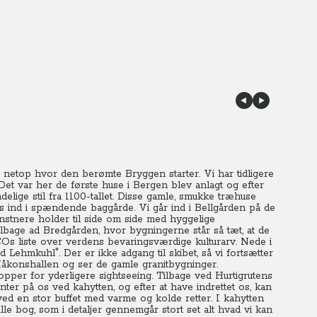
t, netop hvor den berømte Bryggen starter.
Vi
har tidligere
Det var her de første huse i Bergen blev anlagt og efter
ige stil fra 1100-tallet.
Disse gamle, smukke træhuse
 ind i spændende baggårde. Vi går ind i Bellgården på de
stnere holder til side om side med hyggelige
Tilbage ad Bredgården, hvor bygningerne står så tæt, at de
liste over verdens bevaringsværdige kulturarv. Nede i
Lehmkuhl". Der er ikke adgang til skibet, så vi fortsætter
åkonshallen og ser de gamle granitbygninger.
pper for yderligere sightseeing.
Tilbage ved
Hurtigrutens
enter på os ved kahytten, og efter at have indrettet os, kan
ved en stor buffet med varme og kolde retter.
I
kahytten
le bog, som i detaljer gennemgår stort set alt hvad vi kan