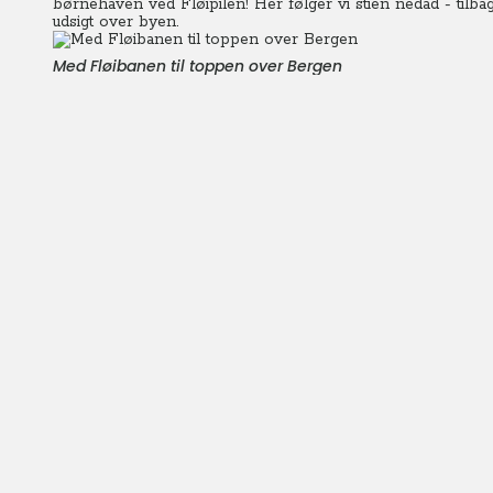
børnehaven ved Fløipilen! Her følger vi stien nedad - tilba
udsigt over byen.
Med Fløibanen til toppen over Bergen