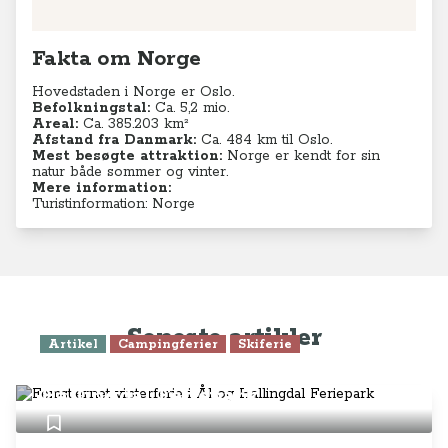
Fakta om Norge
Hovedstaden i Norge er Oslo.
Befolkningstal:
Ca. 5,2
mio.
Areal:
Ca. 385.203 km²
Afstand fra Danmark:
Ca. 484 km til Oslo.
Mest besøgte attraktion:
Norge er kendt for sin
natur både sommer og vinter.
Mere information:
Turistinformation: Norge
Seneste artikler
Artikel
Campingferier
Skiferie
Femstjernet vinterferie i Ål og
Hallingdal Feriepark