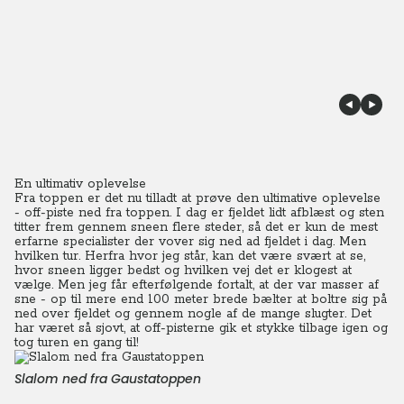
En ultimativ oplevelse
Fra toppen er det nu tilladt at prøve den ultimative oplevelse
- off-piste ned fra toppen. I dag er fjeldet lidt afblæst og sten
titter frem gennem sneen flere steder, så det er kun de mest
erfarne specialister der vover sig ned ad fjeldet i dag. Men
hvilken tur. Herfra hvor jeg står, kan det være svært at se,
hvor sneen ligger bedst og hvilken vej det er klogest at
vælge. Men jeg får efterfølgende fortalt, at der var masser af
sne - op til mere end 100 meter brede bælter at boltre sig på
ned over fjeldet og gennem nogle af de mange slugter. Det
har været så sjovt, at off-pisterne gik et stykke tilbage igen og
tog turen en gang til!
Slalom ned fra Gaustatoppen