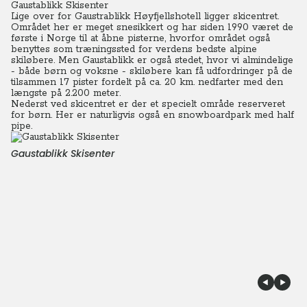
Gaustablikk Skisenter
Lige over for Gaustrablikk Høyfjellshotell ligger skicentret.
Området her er meget snesikkert og har siden 1990 været de
første i Norge til at åbne pisterne, hvorfor området også
benyttes som træningssted for verdens bedste alpine
skiløbere.
Men Gaustablikk er også stedet, hvor vi almindelige
- både børn og voksne - skiløbere kan få udfordringer på de
tilsammen 17 pister fordelt på ca. 20 km. nedfarter med den
længste på 2.200 meter.
Nederst ved skicentret er der et specielt område reserveret
for børn. Her er naturligvis også en snowboardpark med half
pipe.
Gaustablikk Skisenter