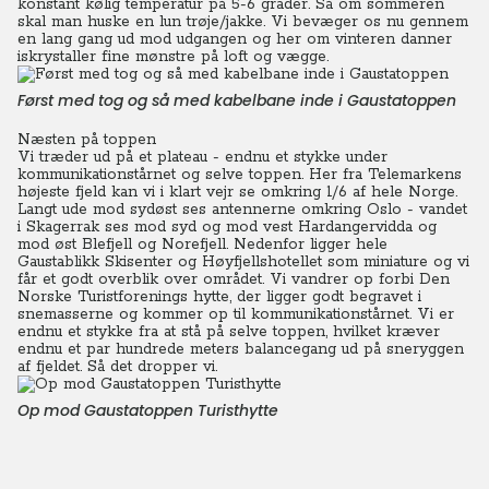
konstant kølig temperatur på 5-6 grader. Så om sommeren
skal man huske en lun trøje/jakke. Vi bevæger os nu gennem
en lang gang ud mod udgangen og her om vinteren danner
iskrystaller fine mønstre på loft og vægge.
Først med tog og så med kabelbane inde i Gaustatoppen
Næsten på toppen
Vi træder ud på et plateau - endnu et stykke under
kommunikationstårnet og selve toppen.
Her fra Telemarkens
højeste fjeld kan vi i klart vejr se omkring 1/6 af hele Norge.
Langt ude mod sydøst ses antennerne omkring Oslo - vandet
i Skagerrak ses mod syd og mod vest Hardangervidda og
mod øst Blefjell og Norefjell. Nedenfor ligger hele
Gaustablikk Skisenter og Høyfjellshotellet som miniature og vi
får et godt overblik over området. Vi vandrer op forbi Den
Norske Turistforenings hytte, der ligger godt begravet i
snemasserne og kommer op til kommunikationstårnet. Vi er
endnu et stykke fra at stå på selve toppen, hvilket kræver
endnu et par hundrede meters balancegang ud på sneryggen
af fjeldet. Så det dropper vi.
Op mod Gaustatoppen Turisthytte