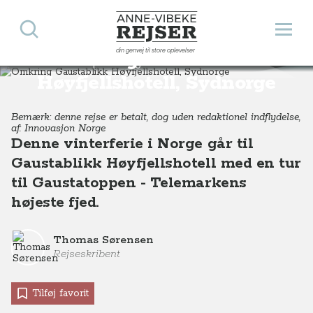
Søg
Åbn 
Anne-Vibeke Rejser
din genvej til store oplevelser
Omkring Gaustablikk
Destinationer
Europa
Norge
Omkring Gaustablikk Høyfjellshotell, Sydnorge
Høyfjellshotell, Sydnorge
Bemærk: denne rejse er betalt, dog uden redaktionel indflydelse,
af: Innovasjon Norge
Denne vinterferie i Norge går til
Gaustablikk Høyfjellshotell med en tur
til Gaustatoppen - Telemarkens
højeste fjed.
Thomas Sørensen
Rejseskribent
Tilføj favorit