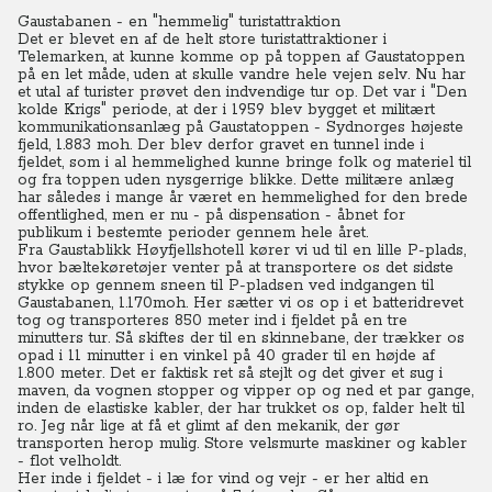
Gaustabanen - en "hemmelig" turistattraktion
Det er blevet en af de helt store turistattraktioner i
Telemarken, at kunne komme op på toppen af Gaustatoppen
på en let måde, uden at skulle vandre hele vejen selv. Nu har
et utal af turister prøvet den indvendige tur op. Det var i "Den
kolde Krigs" periode, at der i 1959 blev bygget et militært
kommunikationsanlæg på Gaustatoppen - Sydnorges højeste
fjeld, 1.883 moh. Der blev derfor gravet en tunnel inde i
fjeldet, som i al hemmelighed kunne bringe folk og materiel til
og fra toppen uden nysgerrige blikke. Dette militære anlæg
har således i mange år været en hemmelighed for den brede
offentlighed, men er nu - på dispensation - åbnet for
publikum i bestemte perioder gennem hele året.
Fra Gaustablikk Høyfjellshotell kører vi ud til en lille P-plads,
hvor bæltekøretøjer venter på at transportere os det sidste
stykke op gennem sneen til P-pladsen ved indgangen til
Gaustabanen, 1.170moh. Her sætter vi os op i et batteridrevet
tog og transporteres 850 meter ind i fjeldet på en tre
minutters tur. Så skiftes der til en skinnebane, der trækker os
opad i 11 minutter i en vinkel på 40 grader til en højde af
1.800 meter. Det er faktisk ret så stejlt og det giver et sug i
maven, da vognen stopper og vipper op og ned et par gange,
inden de elastiske kabler, der har trukket os op, falder helt til
ro. Jeg når lige at få et glimt af den mekanik, der gør
transporten herop mulig. Store velsmurte maskiner og kabler
- flot velholdt.
Her inde i fjeldet - i læ for vind og vejr - er her altid en