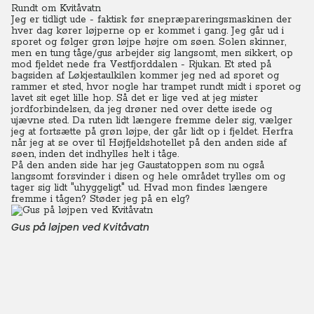
Rundt om Kvitåvatn
Jeg er tidligt ude - faktisk før snepræpareringsmaskinen der
hver dag kører løjperne op er kommet i gang. Jeg går ud i
sporet og følger grøn løjpe højre om søen. Solen skinner,
men en tung tåge/gus arbejder sig langsomt, men sikkert, op
mod fjeldet nede fra Vestfjorddalen - Rjukan. Et sted på
bagsiden af Løkjestaulkilen kommer jeg ned ad sporet og
rammer et sted, hvor nogle har trampet rundt midt i sporet og
lavet sit eget lille hop. Så det er lige ved at jeg mister
jordforbindelsen, da jeg drøner ned over dette isede og
ujævne sted. Da ruten lidt længere fremme deler sig, vælger
jeg at fortsætte på grøn løjpe, der går lidt op i fjeldet. Herfra
når jeg at se over til Højfjeldshotellet på den anden side af
søen, inden det indhylles helt i tåge.
På den anden side har jeg Gaustatoppen som nu også
langsomt forsvinder i disen og hele området trylles om og
tager sig lidt "uhyggeligt" ud. Hvad mon findes længere
fremme i tågen? Støder jeg på en elg?
Gus på løjpen ved Kvitåvatn