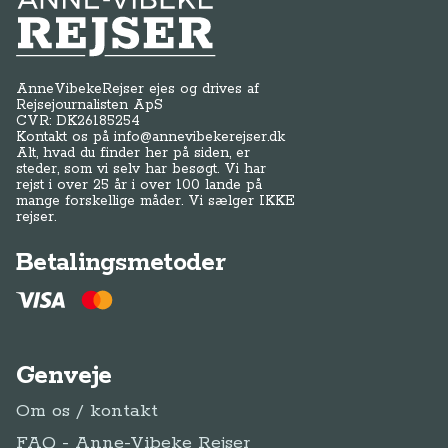
Anne-Vibeke Rejser
AnneVibekeRejser ejes og drives af
Rejsejournalisten ApS
CVR: DK
26185254
Kontakt os på
info@annevibekerejser.dk
Alt, hvad du finder her på siden, er
steder, som vi selv har besøgt. Vi har
rejst i over 25 år i over 100 lande på
mange forskellige måder. Vi sælger IKKE
rejser.
Betalingsmetoder
Genveje
Om os / kontakt
FAQ - Anne-Vibeke Rejser