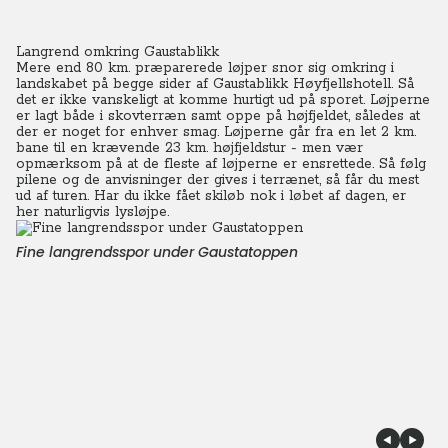
Langrend omkring Gaustablikk
Mere end 80 km. præparerede løjper snor sig omkring i
landskabet på begge sider af Gaustablikk Høyfjellshotell. Så
det er ikke vanskeligt at komme hurtigt ud på sporet.
Løjperne
er lagt både i skovterræn samt oppe på højfjeldet, således at
der er noget for enhver smag. Løjperne går fra en let 2 km.
bane til en krævende 23 km. højfjeldstur - men vær
opmærksom på at de fleste af løjperne er ensrettede.
Så følg
pilene og de anvisninger der gives i terrænet, så får du mest
ud af turen. Har du ikke fået skiløb nok i løbet af dagen, er
her naturligvis lysløjpe.
Fine langrendsspor under Gaustatoppen