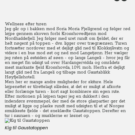
Wellness efter turen
Jeg går op i bakken mod Soria Moria Fjellgrend og følger rød
løjpe gennem skoven forbi Krosshovedtjønn mod
Nordhaddefjell. Jeg følger med uret rundt om fjeldet, der er
helt nøgent på toppen - dvs. ligger over trægrænsen. Turen
fortsætter nordover med et dejligt glid ned til Klokksjåvatn og
videre i en bue mod øst og ned mod Langetjønn. Her vælger
jeg ruten på østsiden af søen - op langs Langeli - hvor jeg får
en meget fin udsigt ud over Hardangervidda og områdets
mest markante fjeld Krosshovda, 1.091 moh. Herfra et dejligt
langt glid ned fra Langeli og tilbage mod Gaustablikk
Høyfjellshotell.
Men her er mange andre muligheder for skiture. Hele
løjpenettet er tilrettelagt således, at det er muligt at afkorte
eller forlænge turen - kort sagt kombinere sin egen rute.
Efter motionen på løjpen tager jeg en dukkert i den
indendørs svømmepøl, der med de store glaspartier gør det
muligt at ligge og plaske rundt med udsigten til et af Norges
smukkeste fjelde - det sneklædte Gaustatoppen. Derefter en
tur i saunaen - og musklerne er løsnet op.
Kig til Gaustatoppen